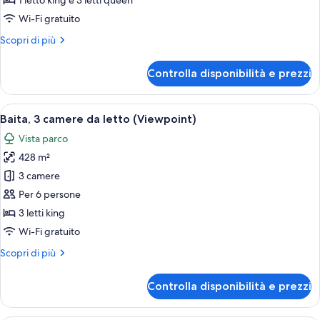
1 letto king e 3 letti queen
camere
Wi-Fi gratuito
da
Altri
Scopri di più
letto
dettagli
(Gardeners)
per
Controlla disponibilità e prezzi
Baita,
4
camere
Apri
Una baita di legno con tavoli e sedie 
8
da
Baita, 3 camere da letto (Viewpoint)
tutte
letto
Vista parco
(Gardeners)
le
428 m²
foto
per
3 camere
Baita,
Per 6 persone
3
3 letti king
camere
Wi-Fi gratuito
da
Altri
Scopri di più
letto
dettagli
(Viewpoint)
per
Controlla disponibilità e prezzi
Baita,
3
camere