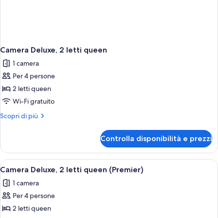
Camera Deluxe, 2 letti queen
1 camera
Per 4 persone
2 letti queen
Wi-Fi gratuito
Altri
Scopri di più
dettagli
per
Controlla disponibilità e prezzi
Camera
Deluxe,
2
Apri
Una stanza accogliente con un tavolo d
4
letti
Camera Deluxe, 2 letti queen (Premier)
tutte
queen
1 camera
le
Per 4 persone
foto
per
2 letti queen