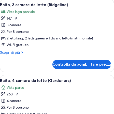
Apri
Una baita rustica con tetto verde, un p
8
Baita, 3 camere da letto (Ridgeline)
tutte
Vista lago parziale
le
147 m²
foto
per
3 camere
Baita,
Per 8 persone
3
2 letti king, 2 letti queen e 1 divano letto (matrimoniale)
camere
Wi-Fi gratuito
da
Altri
Scopri di più
letto
dettagli
(Ridgeline)
per
Controlla disponibilità e prezzi
Baita,
3
camere
Apri
Una baita di legno con un camino in p
8
da
Baita, 4 camere da letto (Gardeners)
tutte
letto
Vista parco
(Ridgeline)
le
263 m²
foto
per
4 camere
Baita,
Per 8 persone
4