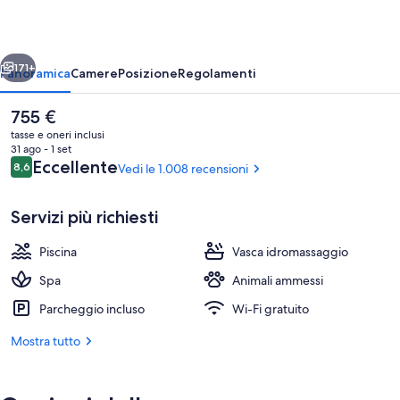
Lodge
ietro
Avanti
171+
Panoramica
Camere
Posizione
Regolamenti
Il
755 €
prezzo
tasse e oneri inclusi
attuale
31 ago - 1 set
è
Recensioni
Eccellente
8,6
Vedi le 1.008 recensioni
8,6 su 10
755 €
Servizi più richiesti
Piscina
Vasca idromassaggio
Esterni
Spa
Animali ammessi
Parcheggio incluso
Wi-Fi gratuito
Mostra tutto