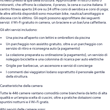
richiesti presso la spa della struttura. Approfittane! In loco ci sono 5
ristoranti, che offrono la colazione, il pranzo, la cena e cucina italiana. Il
centro fitness aperto 24 ore su 24 offre corsi di aerobica e corsi di yoga;
le altre attività disponibili sono mountain bike, nautica/canottaggio e
discesa con lo slittino. Gli ospiti possono approfittare dei seguenti
servizi: il Wi-Fi gratuito in camera, un braciere e un bar/una caffetteria.
Gli altri servizi includono:
Una piscina all'aperto con lettini e ombrelloni da piscina
Un parcheggio non assistito gratuito, oltre a un parcheggio con
servizio di ritiro e riconsegna auto (a pagamento)
La colazione preparata su ordinazione (a pagamento), un servizio di
noleggio biciclette e una colonnina di ricarica per auto elettriche
Griglie per barbecue, un ascensore e servizi di concierge
I commenti dei viaggiatori lodano soprattutto il personale gentile
della struttura.
Caratteristiche della camera
Tutte le 446 camere vantano comodità come biancheria da letto di alta
qualità e un'ampia scelta di cuscini, oltre a pratiche dotazioni come
spuntini notturni e il Wi-Fi gratis.
Altri servizi delle camere sono: