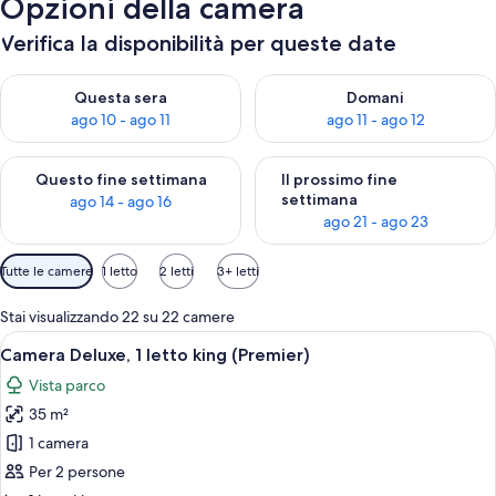
Opzioni della camera
Verifica la disponibilità per queste date
Verifica la disponibilità per questa sera, ago 10 - ago 11
Verifica la disponibilità per d
Questa sera
Domani
ago 10 - ago 11
ago 11 - ago 12
Verifica la disponibilità per questo fine settimana, ago 14 - ag
Verifica la disponibilità per i
Questo fine settimana
Il prossimo fine
settimana
ago 14 - ago 16
ago 21 - ago 23
Filtri
Tutte le camere
1 letto
2 letti
3+ letti
disponibili
per
Stai visualizzando 22 su 22 camere
le
Apri
Una stanza accogliente con un tavolo d
4
Camera Deluxe, 1 letto king (Premier)
camere
tutte
Vista parco
le
35 m²
foto
per
1 camera
Camera
Per 2 persone
Deluxe,