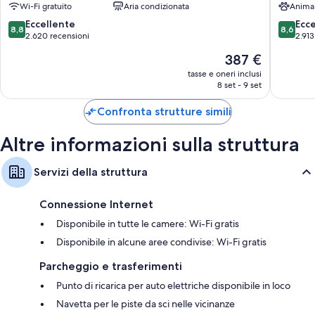
Wi-Fi gratuito
Aria condizionata
Anima
8.8
8.6
Eccellente
Ecc
8,8
8,6
su
su
2.620 recensioni
2.913
10,
10,
Il
387 €
Eccellente,
Eccellen
prezzo
2.620
2.913
tasse e oneri inclusi
attuale
8 set - 9 set
recensioni
recensio
è
387 €
Confronta strutture simili
Altre informazioni sulla struttura
Servizi della struttura
Connessione Internet
Disponibile in tutte le camere: Wi-Fi gratis
Disponibile in alcune aree condivise: Wi-Fi gratis
Parcheggio e trasferimenti
Punto di ricarica per auto elettriche disponibile in loco
Navetta per le piste da sci nelle vicinanze