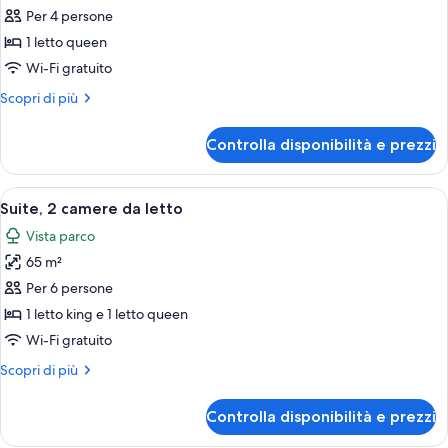
per
Per 4 persone
Suite,
1 letto queen
1
Wi-Fi gratuito
camera
Altri
Scopri di più
da
dettagli
letto
per
Controlla disponibilità e prezzi
Suite,
1
camera
Apri
Camera d'albergo con un letto grande,
4
da
Suite, 2 camere da letto
tutte
letto
Vista parco
le
65 m²
foto
per
Per 6 persone
Suite,
1 letto king e 1 letto queen
2
Wi-Fi gratuito
camere
Altri
Scopri di più
da
dettagli
letto
per
Controlla disponibilità e prezzi
Suite,
2