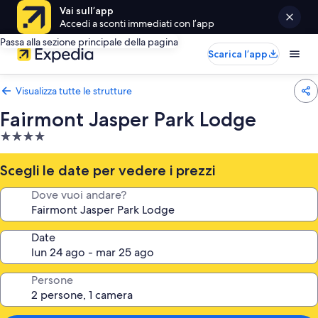
Vai sull’app
Accedi a sconti immediati con l’app
Passa alla sezione principale della pagina
Scarica l’app
Visualizza tutte le strutture
Fairmont Jasper Park Lodge
Struttura
a
4.0
Scegli le date per vedere i prezzi
stelle
Dove vuoi andare?
Date
Persone