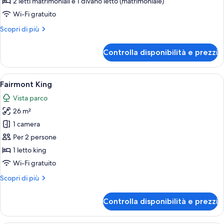
2 letti matrimoniali e 1 divano letto (matrimoniale)
(2
Wi-Fi gratuito
Double
Altri
Scopri di più
beds,
dettagli
Lakefront)
per
Controlla disponibilità e prezzi
Suite
Luxury
(2
Apri
Camera d'albergo con un letto, una scr
4
Double
Fairmont King
tutte
beds,
Vista parco
Lakefront)
le
26 m²
foto
per
1 camera
Fairmont
Per 2 persone
King
1 letto king
Wi-Fi gratuito
Altri
Scopri di più
dettagli
per
Controlla disponibilità e prezzi
Fairmont
King