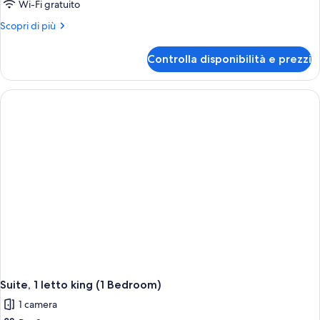
Camera
Wi-Fi gratuito
Deluxe,
Altri
Scopri di più
2
dettagli
letti
per
Controlla disponibilità e prezzi
Camera
queen
Deluxe,
(Premier)
2
letti
queen
(Premier)
Suite, 1 letto king (1 Bedroom)
1 camera