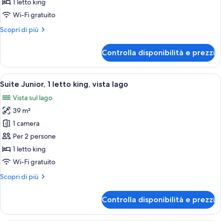
1 letto king
1
Wi-Fi gratuito
letto
Altri
Scopri di più
king
dettagli
(Premier)
per
Controlla disponibilità e prezzi
Camera
Deluxe,
1
Apri
Un soggiorno moderno con un divano bl
3
letto
Suite Junior, 1 letto king, vista lago
tutte
king
Vista sul lago
(Premier)
le
39 m²
foto
per
1 camera
Suite
Per 2 persone
Junior,
1 letto king
1
Wi-Fi gratuito
letto
Altri
Scopri di più
king,
dettagli
vista
per
Controlla disponibilità e prezzi
lago
Suite
Junior,
1