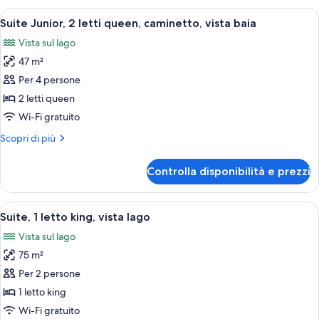
camere
Apri
Un soggiorno moderno con divano, polt
3
da
Suite Junior, 2 letti queen, caminetto, vista baia
tutte
letto
Vista sul lago
le
47 m²
foto
per
Per 4 persone
Suite
2 letti queen
Junior,
Wi-Fi gratuito
2
Altri
Scopri di più
letti
dettagli
queen,
per
Controlla disponibilità e prezzi
Suite
caminetto,
Junior,
vista
2
Apri
Un soggiorno moderno con un divano, u
baia
4
letti
Suite, 1 letto king, vista lago
tutte
queen,
Vista sul lago
caminetto,
le
vista
75 m²
foto
baia
per
Per 2 persone
Suite,
1 letto king
1
Wi-Fi gratuito