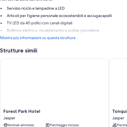
Servizio riciclo e lampadine a LED
Articoli per l'igiene personale ecosostenibili e asciugacapelli
TV LED da 40 pollici con canali digitali
Bollitore elettrico, riscaldamento e pulizie giornaliere
Mostra più informazioni su questa struttura
Strutture simili
Forest Park Hotel
Tonquin 
Forest
Tonquin
Forest Park Hotel
Tonqui
Park
Inn
Jasper
Jasper
Hotel
Jasper
Animali ammessi
Parcheggio incluso
Piscin
Jasper