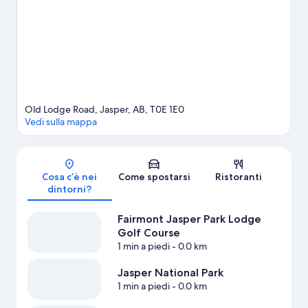
divertenti iniziative sportive della zona, tra cui rafting e pesca; se
invece preferisci non entrare in acqua, nelle vicinanze puoi
dedicarti ad attività come equitazione e arrampicate in
montagna.
Vai alla guida turistica di Jasper
Mostra altri resort a Jasper
Old Lodge Road, Jasper, AB, T0E 1E0
Vedi sulla mappa
Mappa
Cosa c’è nei
Come spostarsi
Ristoranti
dintorni?
Fairmont Jasper Park Lodge
Golf Course
1 min a piedi
- 0.0 km
Jasper National Park
1 min a piedi
- 0.0 km