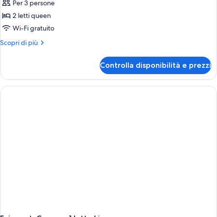
Per 3 persone
foto
per
2 letti queen
Fairmont,
Wi-Fi gratuito
Camera,
Altri
Scopri di più
2
dettagli
letti
per
Controlla disponibilità e prezzi
Fairmont,
queen
Camera,
2
letti
queen