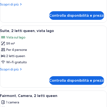
letto
Altri
Scopri di più
king,
dettagli
vista
per
Controlla disponibilità e prezzi
Suite,
lago
1
letto
Apri
Un interno moderno con un divano curv
3
king,
Suite, 2 letti queen, vista lago
tutte
vista
Vista sul lago
lago
le
59 m²
foto
per
Per 4 persone
Suite,
2 letti queen
2
Wi-Fi gratuito
letti
Altri
Scopri di più
queen,
dettagli
vista
per
Controlla disponibilità e prezzi
Suite,
lago
2
letti
Apri
Camera d'albergo con un letto, una scr
2
queen,
Fairmont, Camera, 2 letti queen
tutte
vista
1 camera
lago
le