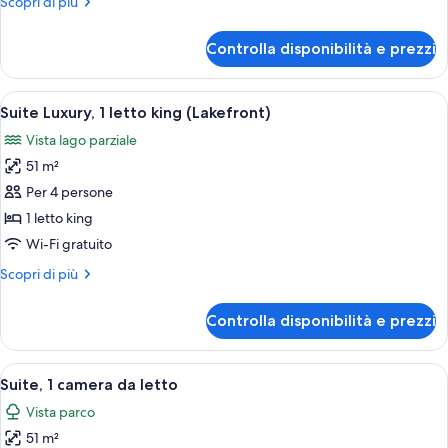
Altri
Scopri di più
letto
dettagli
king,
per
Controlla disponibilità e prezzi
Suite
caminetto
Junior,
1
Apri
Un soggiorno moderno con camino in pie
12
letto
Suite Luxury, 1 letto king (Lakefront)
tutte
king,
Vista lago parziale
caminetto
le
51 m²
foto
per
Per 4 persone
Suite
1 letto king
Luxury,
Wi-Fi gratuito
1
Altri
Scopri di più
letto
dettagli
king
per
Controlla disponibilità e prezzi
Suite
(Lakefront)
Luxury,
1
Apri
Camera d'albergo con un letto grande, 
2
letto
Suite, 1 camera da letto
tutte
king
Vista parco
(Lakefront)
le
51 m²
foto