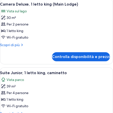
Apri
Camera d'albergo con un letto, comodin
2
da
Camera Deluxe, 1 letto king (Main Lodge)
tutte
letto
Vista sul lago
(Viewpoint)
le
30 m²
foto
per
Per 2 persone
Camera
1 letto king
Deluxe,
Wi-Fi gratuito
1
Altri
Scopri di più
letto
dettagli
king
per
Controlla disponibilità e prezzi
Camera
(Main
Deluxe,
Lodge)
1
Apri
Camera d'albergo con un letto grande, 
2
letto
Suite Junior, 1 letto king, caminetto
tutte
king
Vista parco
(Main
le
Lodge)
39 m²
foto
per
Per 4 persone
Suite
1 letto king
Junior,
Wi-Fi gratuito
1