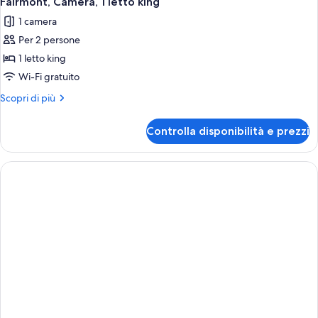
Fairmont, Camera, 1 letto king
1 camera
Per 2 persone
1 letto king
Wi-Fi gratuito
Altri
Scopri di più
dettagli
per
Controlla disponibilità e prezzi
Fairmont,
Camera,
1
letto
king