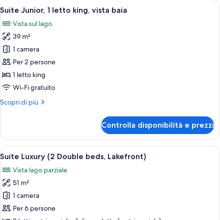
Apri
Un soggiorno moderno con un divano, u
3
letto
Suite Junior, 1 letto king, vista baia
tutte
king,
Vista sul lago
vista
le
lago
39 m²
foto
per
1 camera
Suite
Per 2 persone
Junior,
1 letto king
1
Wi-Fi gratuito
letto
Altri
Scopri di più
king,
dettagli
vista
per
Controlla disponibilità e prezzi
baia
Suite
Junior,
1
Apri
Un soggiorno moderno con divano, pol
12
letto
Suite Luxury (2 Double beds, Lakefront)
tutte
king,
Vista lago parziale
vista
le
baia
51 m²
foto
per
1 camera
Suite
Per 6 persone
Luxury