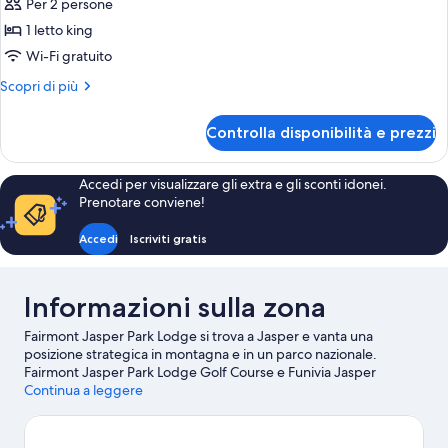
Per 2 persone
1 letto king
Wi-Fi gratuito
Altri
Scopri di più
dettagli
per
Controlla disponibilità e prezzi
Suite,
1
letto
Accedi per visualizzare gli extra e gli sconti idonei.
king
Prenotare conviene!
(1
Bedroom)
Accedi
Iscriviti gratis
Informazioni sulla zona
Fairmont Jasper Park Lodge si trova a Jasper e vanta una
posizione strategica in montagna e in un parco nazionale.
Fairmont Jasper Park Lodge Golf Course e Funivia Jasper
SkyTram sono due tappe fondamentali per chi ama le attività. A
Continua a leggere
livello naturalistico, invece, tra le principali attrazioni della zona ci
sono Maligne Canyon e Patricia Lake. Pyramid Lake e Sunwapta
Falls sono altri due luoghi da visitare consigliati. Scopri le