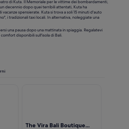
Teatro di Kuta. Il Memoriale per le vittime dei bombardamenti,
 di un decennio dopo quei terribili attentati, Kuta ha
a di vacanze spensierate. Kuta si trova a soli 15 minuti d'auto
o", i tradizionali taxi locali. In alternativa, noleggiate una
cedersi una pausa dopo una mattinata in spiaggia. Regalatevi
omfort disponibili sull'isola di Bali.
rni
The Vira Bali Boutique Hotel & Suite
The Vira Bali Boutique