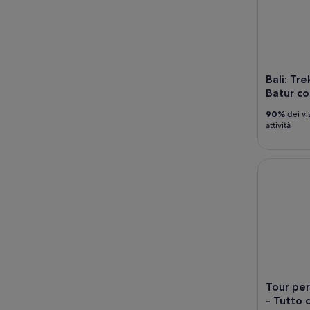
Bali: Tr
Batur co
90%
dei vi
attività
Tour perso
Tour per
- Tutto