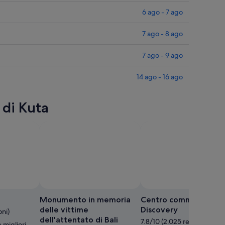
6 ago - 7 ago
7 ago - 8 ago
7 ago - 9 ago
14 ago - 16 ago
 di Kuta
i DrShelka Gupta
Foto di Upu Epu Ha
Foto
gratuita
Monumento in memoria
Centro commerciale
di
delle vittime
Discovery
oni)
DrShelka
dell'attentato di Bali
7.8/10 (2.025 recensioni)
 migliori