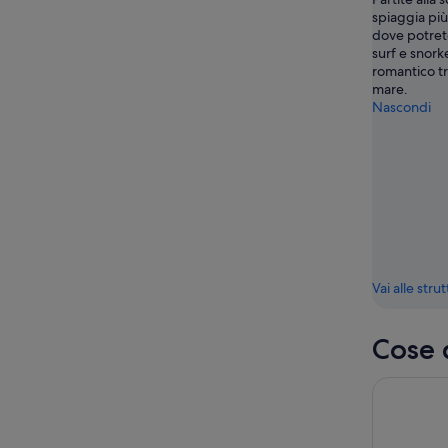
spiaggia più
dove potrete
surf e snork
romantico tr
mare.
Nascondi
Vai alle stru
Cose 
Bali: Trek