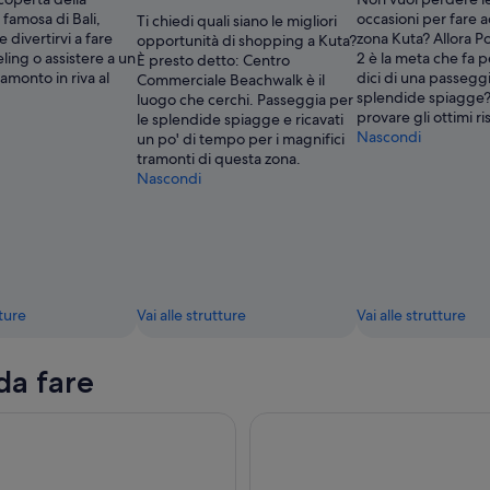
 famosa di Bali,
occasioni per fare a
Ti chiedi quali siano le migliori
 divertirvi a fare
zona Kuta? Allora P
opportunità di shopping a Kuta?
eling o assistere a un
2 è la meta che fa p
È presto detto: Centro
amonto in riva al
dici di una passeggi
Commerciale Beachwalk è il
splendide spiagge?
luogo che cerchi. Passeggia per
provare gli ottimi ri
le splendide spiagge e ricavati
Nascondi
un po' di tempo per i magnifici
tramonti di questa zona.
Nascondi
tture
Vai alle strutture
Vai alle strutture
da fare
king all'alba del Monte Batur con guida e colazione
Bali: Snorkeling all'alba con i