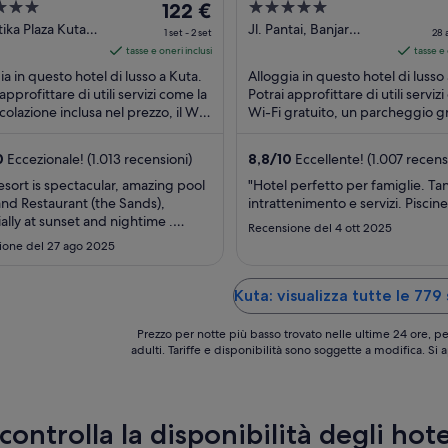
Il
5
122 €
prezzo
out
rtika Plaza Kuta
Jl. Pantai, Banjar
1 set - 2 set
28 
Pande Mas, Kel. Kuta
è
of
tasse e oneri inclusi
tasse e 
Kuta Bali
122 €
5
ia in questo hotel di lusso a Kuta.
Alloggia in questo hotel di lusso
a
approfittare di utili servizi come la
Potrai approfittare di utili servizi
colazione inclusa nel prezzo, il Wi-
notte
Wi-Fi gratuito, un parcheggio gr
tuito e un parcheggio ...
2 piscine all'aperto. Nelle recensi
nel
periodo
0
Eccezionale! (1.013 recensioni)
8,8
/
10
Eccellente! (1.007 recens
1
esort is spectacular, amazing pool
"Hotel perfetto per famiglie. Ta
set
nd Restaurant (the Sands),
intrattenimento e servizi. Piscin
-
ally at sunset and nightime .
Recensione del 4 ott 2025
2
ing set and mood were magic. The
ione del 27 ago 2025
and service are well prepaired,
set
sional and extremely kind."
Kuta: visualizza tutte le 779
Prezzo per notte più basso trovato nelle ultime 24 ore, pe
adulti. Tariffe e disponibilità sono soggette a modifica. Si
controlla la disponibilità degli hote