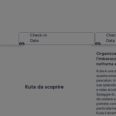
Check-in
Chec
Data
Data
Guarda la mappa
Organizzat
l'imbarazz
notturna e
Kuta è una d
questa zona 
pescatori, t
Una barca con una 
sue splendid
Kuta da scoprire
e relax al s
Spiaggia di J
da vedere a 
potrete conc
particolarmen
Kuta il dive