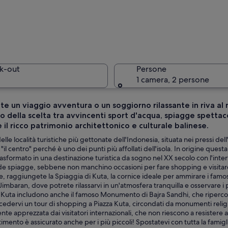
L'ingress
k-out
Persone
1 camera, 2 persone
e un viaggio avventura o un soggiorno rilassante in riva al 
o della scelta tra avvincenti sport d'acqua, spiagge spettaco
Un tempio
 il ricco patrimonio architettonico e culturale balinese.
elle località turistiche più gettonate dell'Indonesia, situata nei pressi del
"il centro" perché è uno dei punti più affollati dell'isola. In origine quest
rasformato in una destinazione turistica da sogno nel XX secolo con l'inter
lanterna e pannocchie di mais.
e spiagge, sebbene non manchino occasioni per fare shopping e visitare le
ole, raggiungete la Spiaggia di Kuta, la cornice ideale per ammirare i famosi
imbaran, dove potrete rilassarvi in un'atmosfera tranquilla e osservare i pe
Kuta includono anche il famoso Monumento di Bajra Sandhi, che ripercorre
edervi un tour di shopping a Piazza Kuta, circondati da monumenti religiosi
te apprezzata dai visitatori internazionali, che non riescono a resistere agl
rtimento è assicurato anche per i più piccoli! Spostatevi con tutta la famig