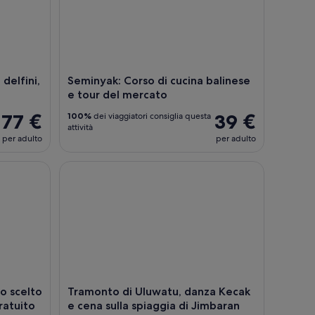
 delfini,
Seminyak: Corso di cucina balinese
e tour del mercato
77 €
39 €
100%
dei viaggiatori consiglia questa
attività
per adulto
per adulto
celto con autista privato e WiFi gratuito
Tramonto di Uluwatu, danza Kecak e cena sulla spi
so scelto
Tramonto di Uluwatu, danza Kecak
ratuito
e cena sulla spiaggia di Jimbaran