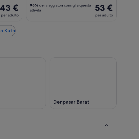
43 €
53 €
96%
dei viaggiatori consiglia questa
attività
per adulto
per adulto
 a Kuta
Denpasar Barat