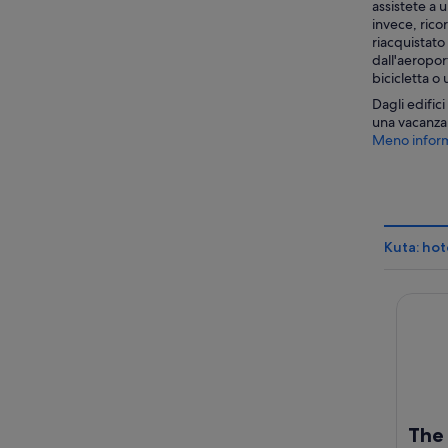
assistete a 
invece, ricor
riacquistato 
dall'aeroport
bicicletta o
Dagli edific
una vacanza a
Meno inform
Kuta: hot
The Anv
The