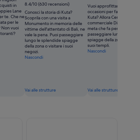
Gupta
8.4/10 (630 recensioni)
cquisti in
Vuoi approfittare delle migl
oppies Lane
occasioni per fare acquisti 
Conosci la storia di Kuta?
er te. Che ne
Kuta? Allora Centro
Scoprila con una visita a
ata per le
commerciale Discovery è la
Monumento in memoria delle
 Non vuoi
meta che fa per te. Puoi
vittime dell'attentato di Bali, ne
storanti?
passeggiare lungo le sple
vale la pena. Puoi passeggiare
spiagge della zona o visitar
lungo le splendide spiagge
suoi templi.
della zona o visitare i suoi
Nascondi
negozi.
Nascondi
Vai alle strutture
Vai alle strutture
 delfini, cascata e tempio UNESCO
Seminyak: Corso di cucina balinese e tour del mer