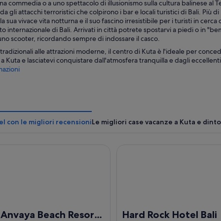
una commedia o a uno spettacolo di illusionismo sulla cultura balinese al 
da gli attacchi terroristici che colpirono i bar e locali turistici di Bali. Più
la sua vivace vita notturna e il suo fascino irresistibile per i turisti in cerc
o internazionale di Bali. Arrivati in città potrete spostarvi a piedi o in "bem
 uno scooter, ricordando sempre di indossare il casco.
i tradizionali alle attrazioni moderne, il centro di Kuta è l'ideale per con
 Kuta e lasciatevi conquistare dall'atmosfera tranquilla e dagli eccellenti c
azioni
el con le migliori recensioni
Le migliori case vacanze a Kuta e dinto
aya Beach Resort Bali
Hard Rock Hotel Bali
 Anvaya Beach Resort
Hard Rock Hotel Bali