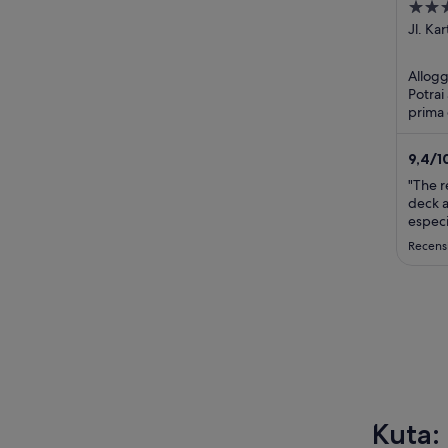
5
Bali
out
Jl. Ka
Bali
of
5
Allogg
Potrai 
prima 
Fi gra
9,4
/
1
"The r
deck a
especi
Ligth
Recens
staff 
profes
Kuta: 