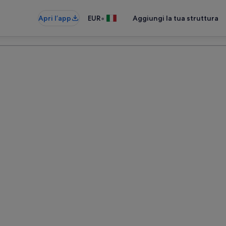
•
Apri l’app
EUR
Aggiungi la tua struttura