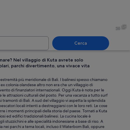
o di un tempio con elaborate decorazioni scolpite e un ponte in pietra che vi
Una persona sdraiata su un g
25
Cerca
mare? Nel villaggio di Kuta avrete solo
lari, parchi divertimento, una vivace vita
 tradizionale balinese con elaborate sculture, una torre centrale e uno stagno 
Una foresta di mangrovie con 
l'estremità più meridionale di Bali. I balinesi spesso chiamano
a ex colonia olandese altro non era che un villaggio di
vento di finanziatori internazionali. Oggi Kuta è nota per le
 attrazioni culturali del posto. Per una vacanza a tutto surf
 tramonti di Bali. A sud del villaggio vi aspetta la splendida
scatori locali intenti a destreggiarsi con le loro reti. Le cose
 i momenti principali della storia del paese. Tornati a Kuta
 ed edifici tradizionali balinesi. La cucina locale è
i stuzzichini e alle specialità indonesiane a base di riso. A
lia nei parchi a tema locali, incluso il Waterbom Bali, oppure