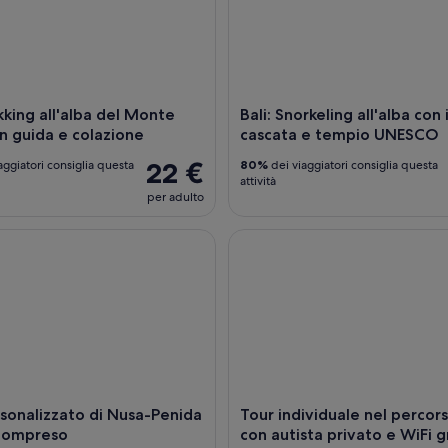
ekking all'alba del Monte
Bali: Snorkeling all'alba con i
n guida e colazione
cascata e tempio UNESCO
22 €
aggiatori consiglia questa
80%
dei viaggiatori consiglia questa
attività
per adulto
nalizzato di Nusa-Penida - Tutto compreso
Tour individuale nel percorso s
sonalizzato di Nusa-Penida
Tour individuale nel percor
 compreso
con autista privato e WiFi g