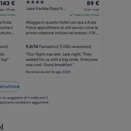
Il
4
Il
143 €
Hotel & Suite
59 €
prezzo
out
prezzo
Jalan Kartika Plaza No.
ago - 29 ago
5 set - 6 set
127, Tuban Kuta Bali
è
of
è
oneri inclusi
tasse e oneri inclusi
143 €
5
59 €
 a Kuta.
Alloggia in questo hotel con spa a Kuta.
a
a
 come il
Potrai approfittare di utili servizi come la
atuito e
notte
prima colazione inclusa nel prezzo, il Wi-
notte
oni, ...
Fi gratuito e un parcheggio gratuito. ...
nel
nel
periodo
periodo
ioni)
9,2
/
10
Fantastico! (1.082 recensioni)
28
5
nto
"Our flight was late. Late night. They
ago
set
e top"
waited for us with a big smile. Everyone
-
-
was cool. Good breakfast."
29
6
Recensione del 16 ago 2025
ago
set
 strutture
r un soggiorno di 1 notte per 2
 applicano condizioni aggiuntive.
l