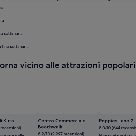
ra
ra
ne settimana
o fine settimana
orna vicino alle attrazioni popolari
,
o
,
Foto d
di Kuta
Centro Commerciale
Poppies Lane 2
Beachwalk
 recensioni)
8.0/10 (644 recensi
8.2/10 (2.997 recensioni)
scoperta della
Non vuoi perdere le