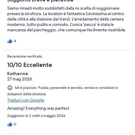
Siamo rimasti molto soddisfatti dalla ns scelta di soggiornare
presso la struttura. La location è fantastica (vicinissima al centro
della città e alla stazione dei treni). L'arredamento della camera
moderno, tutto pulito e comodo. L'unica 'pecca' è stata la
mancanza del parcheggio, che comunque facilmente risolvibile
con un parcheggio a due passi 'a pagamento'. Il personale
(sig.ra Elisa) molto gentile e cortese. Consiglierei a tutti la
4
struttura per un breve soggiorno. Indre Valle d'Aosta
Recensione verificata
10/10 Eccellente
Katherine
27 mag 2026
Mi è piaciuto: Pulizia, personale e servizio, servizi e condizioni e
dotazioni della struttura
Traduci con Google
Amazing! Everything was perfect
Soggiorno di 2 notti a maggio 2026
0