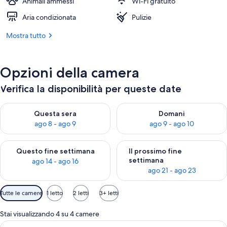
Animali ammessi
Wi-Fi gratuito
Aria condizionata
Pulizie
Mostra tutto
Opzioni della camera
Verifica la disponibilità per queste date
Verifica la disponibilità per questa sera, ago 8 - ago 9
Verifica la disponibilità per d
Questa sera
Domani
ago 8 - ago 9
ago 9 - ago 10
Verifica la disponibilità per questo fine settimana, ago 14 - ag
Verifica la disponibilità per i
Questo fine settimana
Il prossimo fine
settimana
ago 14 - ago 16
ago 21 - ago 23
Filtri
Tutte le camere
1 letto
2 letti
3+ letti
disponibili
per
Stai visualizzando 4 su 4 camere
le
Apri
Un letto rifatto con una coperta blu 