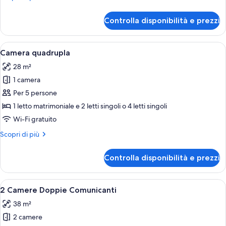
dettagli
per
Controlla disponibilità e prezzi
Camera
singola
Apri
Una camera d'albergo con un letto, u
20
Camera quadrupla
tutte
28 m²
le
1 camera
foto
per
Per 5 persone
Camera
1 letto matrimoniale e 2 letti singoli o 4 letti singoli
quadrupla
Wi-Fi gratuito
Altri
Scopri di più
dettagli
per
Controlla disponibilità e prezzi
Camera
quadrupla
Apri
Una camera d'albergo con un letto, un
23
2 Camere Doppie Comunicanti
tutte
38 m²
le
2 camere
foto