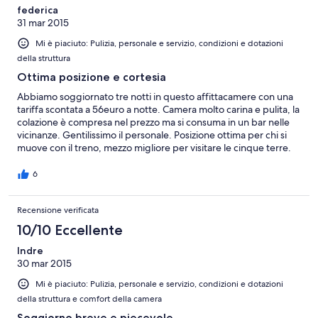
federica
31 mar 2015
Mi è piaciuto: Pulizia, personale e servizio, condizioni e dotazioni
della struttura
Ottima posizione e cortesia
Abbiamo soggiornato tre notti in questo affittacamere con una
tariffa scontata a 56euro a notte. Camera molto carina e pulita, la
colazione è compresa nel prezzo ma si consuma in un bar nelle
vicinanze. Gentilissimo il personale. Posizione ottima per chi si
muove con il treno, mezzo migliore per visitare le cinque terre.
L'affittacamere si trova proprio all'inizio della zona pedonale del
centro e velocemente si arriva fino al porto.
6
Recensione verificata
10/10 Eccellente
Indre
30 mar 2015
Mi è piaciuto: Pulizia, personale e servizio, condizioni e dotazioni
della struttura e comfort della camera
Soggiorno breve e piecevole