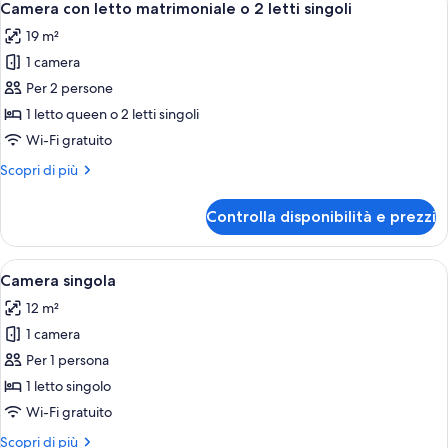
32
Camera con letto matrimoniale o 2 letti singoli
camere
tutte
19 m²
le
1 camera
foto
per
Per 2 persone
Camera
1 letto queen o 2 letti singoli
con
Wi-Fi gratuito
letto
Altri
Scopri di più
matrimoniale
dettagli
o
per
Controlla disponibilità e prezzi
Camera
2
con
letti
letto
Apri
Una camera d'albergo con un letto, un
singoli
16
matrimoniale
Camera singola
tutte
o
12 m²
2
le
letti
1 camera
foto
singoli
per
Per 1 persona
Camera
1 letto singolo
singola
Wi-Fi gratuito
Altri
Scopri di più