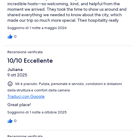
incredible hosts—so welcoming, kind, and helpful from the
moment we arrived. They took the time to show us around and
shared everything we needed to know about the city, which
made our trip so much more special. Their hospitality really
stood out, and we felt right at home. If you are looking for a
Soggiorno di 1 notte a maggio 2026
great place to stay with fantastic hosts, this is it. We will
definitely be recommending them to family and friends, and
0
would love to stay here again! Thank you, Elisa and Simone!
Recensione verificata
10/10 Eccellente
Juliana
9 ott 2025
Mi è piaciuto: Pulizia, personale e servizio, condizioni e dotazioni
della struttura e comfort della camera
Traduci con Google
Great place!
Soggiorno di 1 notte a ottobre 2025
0
Recensione verificata