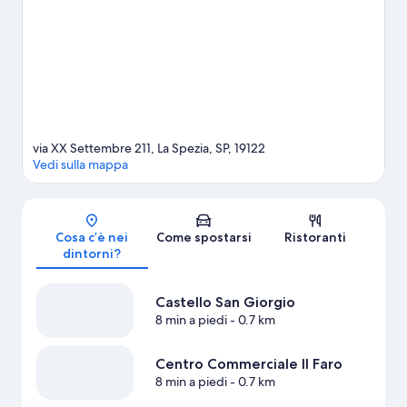
kayak e immersioni subacquee; se invece preferisci non entrare
in acqua, nelle vicinanze puoi dedicarti ad attività come
ecoturismo e mountain bike.
Vai alla guida turistica di La Spezia
Mostra altri affittacamere a La Spezia
via XX Settembre 211, La Spezia, SP, 19122
Vedi sulla mappa
Mappa
Cosa c’è nei
Come spostarsi
Ristoranti
dintorni?
Castello San Giorgio
8 min a piedi
- 0.7 km
Centro Commerciale Il Faro
8 min a piedi
- 0.7 km