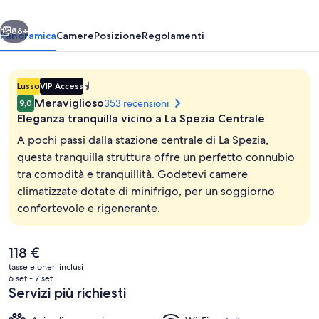
delle
ietro
Avanti
Cinque
86+
Panoramica
Camere
Posizione
Regolamenti
Terre
Struttura
Lusso
VIP Access
a
Meraviglioso
353 recensioni
9,0
1.4E-
Eleganza tranquilla vicino a La Spezia Centrale
45
A pochi passi dalla stazione centrale di La Spezia,
stelle
questa tranquilla struttura offre un perfetto connubio
tra comodità e tranquillità. Godetevi camere
2 Camere Doppie Comunicanti | Copril
climatizzate dotate di minifrigo, per un soggiorno
confortevole e rigenerante.
Il
118 €
prezzo
tasse e oneri inclusi
attuale
6 set - 7 set
è
Servizi più richiesti
118 €