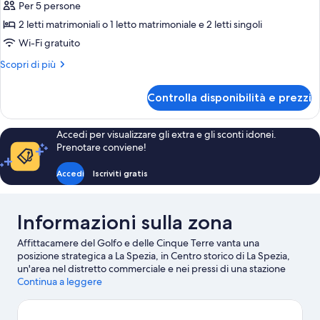
per
Per 5 persone
2
2 letti matrimoniali o 1 letto matrimoniale e 2 letti singoli
Camere
Wi-Fi gratuito
Doppie
Altri
Scopri di più
Comunicanti
dettagli
per
Controlla disponibilità e prezzi
2
Camere
Doppie
Accedi per visualizzare gli extra e gli sconti idonei.
Comunicanti
Prenotare conviene!
Accedi
Iscriviti gratis
Informazioni sulla zona
Affittacamere del Golfo e delle Cinque Terre vanta una
posizione strategica a La Spezia, in Centro storico di La Spezia,
un'area nel distretto commerciale e nei pressi di una stazione
ferroviaria. A livello naturalistico, due delle principali attrazioni
Continua a leggere
della zona sono Area Marina Protetta Cinque Terre e Spiaggia di
Vernazza. Scopri le divertenti iniziative sportive della zona, tra cui