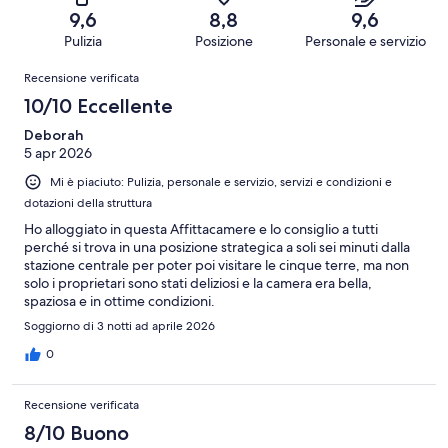
su
-
recensioni
8
9,6
8,8
9,6
353
Terribile.
su
Pulizia
Posizione
Personale e servizio
recensioni
6
353
Recensioni
su
Recensione verificata
recensioni
353
10/10 Eccellente
recensioni
Deborah
5 apr 2026
Mi è piaciuto: Pulizia, personale e servizio, servizi e condizioni e
dotazioni della struttura
Ho alloggiato in questa Affittacamere e lo consiglio a tutti
perché si trova in una posizione strategica a soli sei minuti dalla
stazione centrale per poter poi visitare le cinque terre, ma non
solo i proprietari sono stati deliziosi e la camera era bella,
spaziosa e in ottime condizioni.
Soggiorno di 3 notti ad aprile 2026
0
Recensione verificata
8/10 Buono