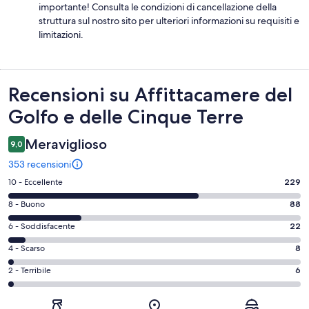
importante! Consulta le condizioni di cancellazione della
struttura sul nostro sito per ulteriori informazioni su requisiti e
limitazioni.
Recensioni
Recensioni su Affittacamere del
Golfo e delle Cinque Terre
Meraviglioso
9,0
353 recensioni
Valutazione
10 - Eccellente
229
di
Valutazione
8 - Buono
88
10
di
-
Valutazione
6 - Soddisfacente
22
8
Eccellente.
di
-
Valutazione
4 - Scarso
8
229
6
Buono.
di
su
-
Valutazione
2 - Terribile
6
88
4
353
Soddisfacente.
di
su
-
recensioni
22
2
353
Scarso.