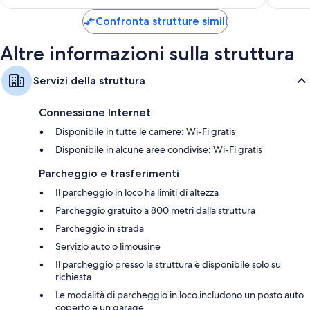
Guardaroba o armadi, frigoriferi e bollitore elettrico
è
di
200 €
Confronta strutture simili
La
Spezia
Altre informazioni sulla struttura
Servizi della struttura
Connessione Internet
Disponibile in tutte le camere: Wi-Fi gratis
Disponibile in alcune aree condivise: Wi-Fi gratis
Parcheggio e trasferimenti
Il parcheggio in loco ha limiti di altezza
Parcheggio gratuito a 800 metri dalla struttura
Parcheggio in strada
Servizio auto o limousine
Il parcheggio presso la struttura è disponibile solo su
richiesta
Le modalità di parcheggio in loco includono un posto auto
coperto e un garage