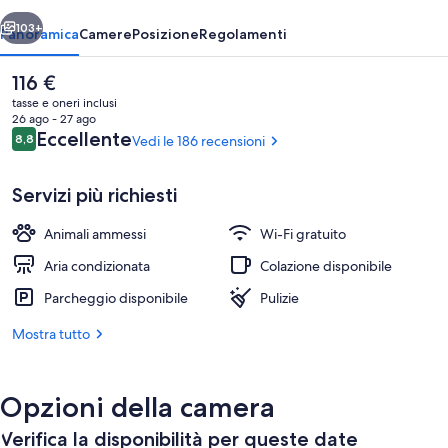
ietro
Avanti
103+
Panoramica
Camere
Posizione
Regolamenti
Il
116 €
prezzo
tasse e oneri inclusi
attuale
26 ago - 27 ago
è
Recensioni
Eccellente
8,8
Vedi le 186 recensioni
8,8 su 10
116 €
Servizi più richiesti
Animali ammessi
Wi-Fi gratuito
Vista sulla città
Aria condizionata
Colazione disponibile
Parcheggio disponibile
Pulizie
Mostra tutto
Opzioni della camera
Verifica la disponibilità per queste date