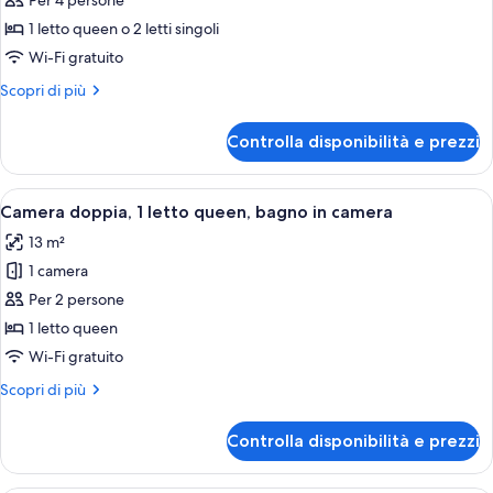
Per 4 persone
balcone,
1 letto queen o 2 letti singoli
vista
Wi-Fi gratuito
città
Altri
Scopri di più
dettagli
per
Controlla disponibilità e prezzi
Camera,
balcone,
vista
Apri
Biancheria da letto di alta qualità, un
25
città
Camera doppia, 1 letto queen, bagno in camera
tutte
13 m²
le
1 camera
foto
per
Per 2 persone
Camera
1 letto queen
doppia,
Wi-Fi gratuito
1
Altri
Scopri di più
letto
dettagli
queen,
per
Controlla disponibilità e prezzi
Camera
bagno
doppia,
in
1