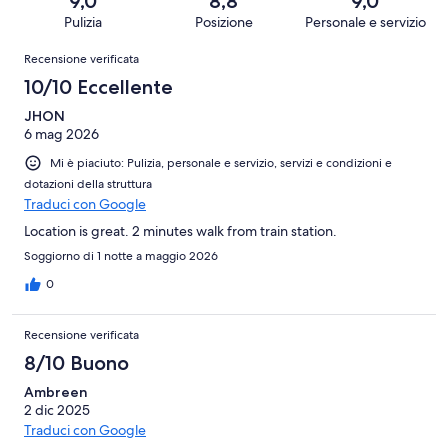
9,0
8,8
9,0
186
Terribile.
su
Pulizia
Posizione
Personale e servizio
recensioni
2
186
Recensioni
su
Recensione verificata
recensioni
186
10/10 Eccellente
recensioni
JHON
6 mag 2026
Mi è piaciuto: Pulizia, personale e servizio, servizi e condizioni e
dotazioni della struttura
Traduci con Google
Location is great. 2 minutes walk from train station.
Soggiorno di 1 notte a maggio 2026
0
Recensione verificata
8/10 Buono
Ambreen
2 dic 2025
Traduci con Google