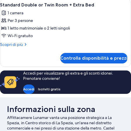
Apri
Una camera d'albergo con un letto, una
camera
11
letto
Standard Double or Twin Room + Extra Bed
tutte
queen,
1 camera
bagno
le
in
Per 3 persone
foto
camera
per
1 letto matrimoniale o 2 letti singoli
Standard
Wi-Fi gratuito
Double
Altri
Scopri di più
or
dettagli
Twin
per
Controlla disponibilità e prezzi
Standard
Room
Double
+
or
Accedi per visualizzare gli extra e gli sconti idonei.
Extra
Twin
Prenotare conviene!
Room
Bed
+
Accedi
Iscriviti gratis
Extra
Bed
Informazioni sulla zona
Affittacamere Lunamar vanta una posizione strategica a La
Spezia, in Centro storico di La Spezia, un'area nel distretto
commerciale e nei pressi di una stazione della metro. Castel