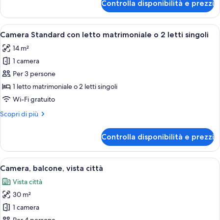
Controlla disponibilità e prezzi
Singola
Standard
Apri
Una camera d'albergo con un letto, un
18
Camera Standard con letto matrimoniale o 2 letti singoli
tutte
14 m²
le
1 camera
foto
per
Per 3 persone
Camera
1 letto matrimoniale o 2 letti singoli
Standard
Wi-Fi gratuito
con
Altri
Scopri di più
letto
dettagli
matrimoniale
per
Controlla disponibilità e prezzi
Camera
o
Standard
2
con
Apri
Un appartamento moderno con pavimen
letti
22
letto
Camera, balcone, vista città
tutte
singoli
matrimoniale
Vista città
o
le
2
30 m²
foto
letti
per
1 camera
singoli
Camera,