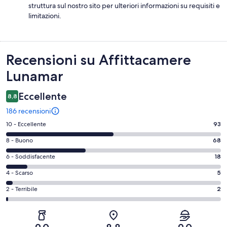
struttura sul nostro sito per ulteriori informazioni su requisiti e
limitazioni.
Recensioni
Recensioni su Affittacamere
Lunamar
Eccellente
8,8
186 recensioni
Valutazione
10 - Eccellente
93
di
Valutazione
8 - Buono
68
10
di
-
Valutazione
6 - Soddisfacente
18
8
Eccellente.
di
-
Valutazione
4 - Scarso
5
93
6
Buono.
di
su
-
Valutazione
2 - Terribile
2
68
4
186
Soddisfacente.
di
su
-
recensioni
18
2
186
Scarso.
su
-
recensioni
5