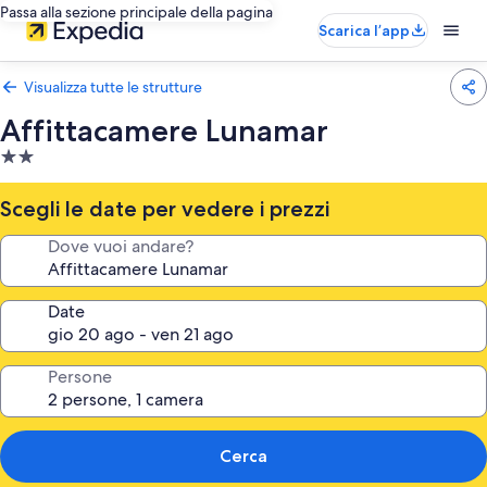
Passa alla sezione principale della pagina
Scarica l’app
Visualizza tutte le strutture
Affittacamere Lunamar
Struttura
a
2.0
Scegli le date per vedere i prezzi
stelle
Dove vuoi andare?
Date
Persone
Cerca