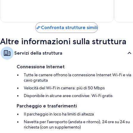
Spezia
10,
Eccellente,
Eccellen
19
798
recensioni
recensio
Confronta strutture simili
Altre informazioni sulla struttura
Servizi della struttura
Connessione Internet
Tutte le camere offrono la connessione Internet Wi-Fi e via
cavo gratuita
Velocità del Wi-Fi in camera: più di 50 Mbps
Disponibile in alcune aree condivise: Wi-Fi gratis
Parcheggio e trasferimenti
Il parcheggio in loco ha limiti di altezza
Navetta per l'aeroporto (andata e ritorno), 24 ore su 24 su
richiesta (con un supplemento)