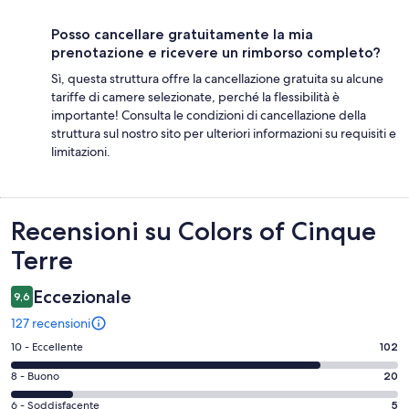
Posso cancellare gratuitamente la mia
prenotazione e ricevere un rimborso completo?
Sì, questa struttura offre la cancellazione gratuita su alcune
tariffe di camere selezionate, perché la flessibilità è
importante! Consulta le condizioni di cancellazione della
struttura sul nostro sito per ulteriori informazioni su requisiti e
limitazioni.
Recensioni
Recensioni su Colors of Cinque
Terre
Eccezionale
9,6
127 recensioni
Valutazione
10 - Eccellente
102
di
Valutazione
8 - Buono
20
10
di
-
Valutazione
6 - Soddisfacente
5