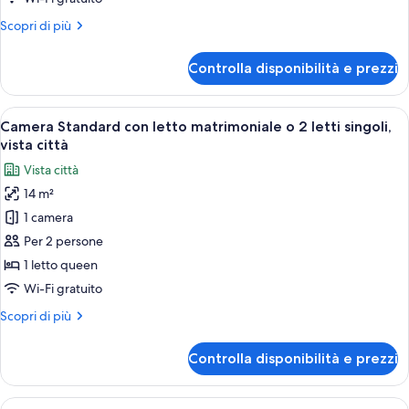
vista
Altri
Scopri di più
città
dettagli
per
Controlla disponibilità e prezzi
Camera
tripla,
balcone,
Apri
Un letto rifatto con due cuscini, un
8
vista
Camera Standard con letto matrimoniale o 2 letti singoli,
tutte
città
vista città
le
Vista città
foto
14 m²
per
1 camera
Camera
Standard
Per 2 persone
con
1 letto queen
letto
Wi-Fi gratuito
matrimoniale
Altri
Scopri di più
o
dettagli
2
per
Controlla disponibilità e prezzi
Camera
letti
Standard
singoli,
con
Apri
Un letto rifatto con lenzuola verdi, du