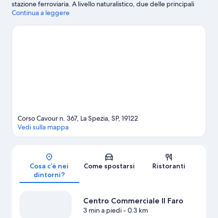
stazione ferroviaria. A livello naturalistico, due delle principali
attrazioni della zona sono Area Marina Protetta Cinque Terre e
Continua a leggere
Spiaggia di Vernazza.
Vai alla guida turistica di La Spezia
Mostra altri affittacamere a La Spezia
Corso Cavour n. 367, La Spezia, SP, 19122
Vedi sulla mappa
Mappa
Cosa c’è nei
Come spostarsi
Ristoranti
dintorni?
Centro Commerciale Il Faro
3 min a piedi
- 0.3 km