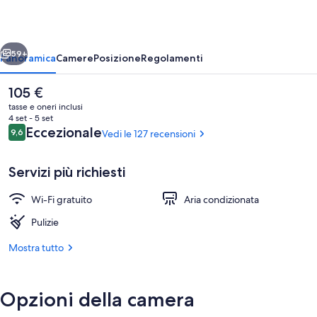
Terre
ietro
Avanti
59+
Panoramica
Camere
Posizione
Regolamenti
Il
105 €
prezzo
tasse e oneri inclusi
attuale
4 set - 5 set
è
Recensioni
Eccezionale
9,6
Vedi le 127 recensioni
9,6 su 10
105 €
Servizi più richiesti
Wi-Fi gratuito
Aria condizionata
Camera tripla, balcone, vista città | Vis
Pulizie
Mostra tutto
Opzioni della camera