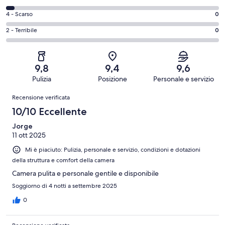
8
Eccellente.
di
-
Valutazione
4 - Scarso
0
102
6
Buono.
di
su
-
Valutazione
2 - Terribile
0
20
4
127
Soddisfacente.
di
su
-
recensioni
5
2
127
Scarso.
su
-
recensioni
0
9,8
9,4
9,6
127
Terribile.
su
Pulizia
Posizione
Personale e servizio
recensioni
0
127
Recensioni
su
Recensione verificata
recensioni
127
10/10 Eccellente
recensioni
Jorge
11 ott 2025
Mi è piaciuto: Pulizia, personale e servizio, condizioni e dotazioni
della struttura e comfort della camera
Camera pulita e personale gentile e disponibile
Soggiorno di 4 notti a settembre 2025
0