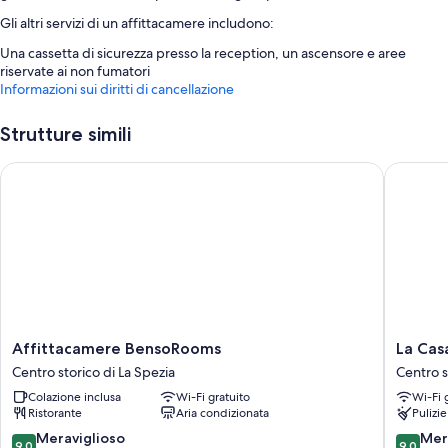
Gli altri servizi di un affittacamere includono:
Una cassetta di sicurezza presso la reception, un ascensore e aree
riservate ai non fumatori
Informazioni sui diritti di cancellazione
Caratteristiche della camera
Tutte le camere di Colors of Cinque Terre dispongono di comfort come
Strutture simili
l'aria condizionata, oltre a utili dotazioni come il Wi-Fi gratis e casseforti.
Affittacamere BensoRooms
La Casa 
I servizi aggiuntivi disponibili in tutte le camere includono:
Bagni con docce e bidet
Frigoriferi, bollitore elettrico e climatizzatore con riscaldamento
Affittacamere
La
Affittacamere BensoRooms
La Cas
BensoRooms
Casa
Centro storico di La Spezia
Centro s
Centro
delle
Colazione inclusa
Wi-Fi gratuito
Wi-Fi 
storico
Acciugh
Ristorante
Aria condizionata
Pulizie
di
Centro
La
storico
9.0
9.0
Meraviglioso
Mer
9,0
9,0