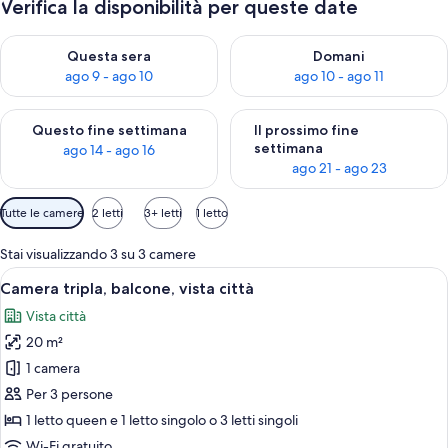
Verifica la disponibilità per queste date
Verifica la disponibilità per questa sera, ago 9 - ago 10
Verifica la disponibilità per d
Questa sera
Domani
ago 9 - ago 10
ago 10 - ago 11
Verifica la disponibilità per questo fine settimana, ago 14 - ag
Verifica la disponibilità per i
Questo fine settimana
Il prossimo fine
settimana
ago 14 - ago 16
ago 21 - ago 23
Filtri
Tutte le camere
2 letti
3+ letti
1 letto
disponibili
per
Stai visualizzando 3 su 3 camere
le
Apri
Una stanza con due letti singoli, ognu
8
Camera tripla, balcone, vista città
camere
tutte
Vista città
le
20 m²
foto
per
1 camera
Camera
Per 3 persone
tripla,
1 letto queen e 1 letto singolo o 3 letti singoli
balcone,
Wi-Fi gratuito