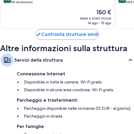
Spezia
di
su
su
54 recensioni
394 
La
10,
10,
Il
150 €
Spezia
Meraviglioso,
Meravigl
prezzo
54
394
tasse e oneri inclusi
attuale
14 ago - 15 ago
recensioni
recensio
è
150 €
Confronta strutture simili
Altre informazioni sulla struttura
Servizi della struttura
Connessione Internet
Disponibile in tutte le camere: Wi-Fi gratis
Disponibile in alcune aree condivise: Wi-Fi gratis
Parcheggio e trasferimenti
Parcheggio disponibile nelle vicinanze (12 EUR - al giorno)
Parcheggio in strada
Per famiglie