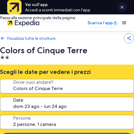
Vai sull’app
Accedi a sconti immediati con l’app
Passa alla sezione principale della pagina
Scarica l’app
Visualizza tutte le strutture
Colors of Cinque Terre
Struttura
a
2.0
Scegli le date per vedere i prezzi
stelle
Dove vuoi andare?
Date
Persone