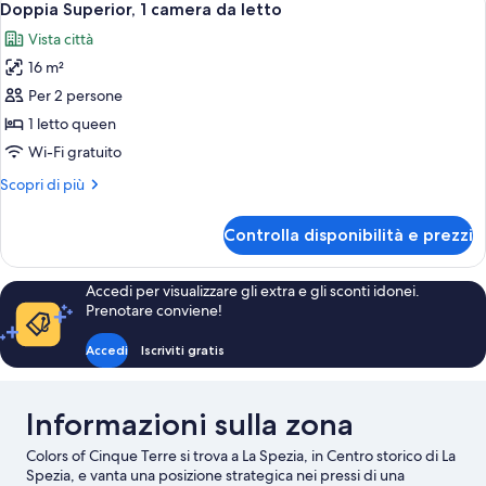
vista
10
letto
Doppia Superior, 1 camera da letto
tutte
città
matrimoniale
Vista città
o
le
2
16 m²
foto
letti
per
Per 2 persone
singoli,
Doppia
vista
1 letto queen
città
Superior,
Wi-Fi gratuito
1
Altri
Scopri di più
camera
dettagli
da
per
Controlla disponibilità e prezzi
Doppia
letto
Superior,
1
Accedi per visualizzare gli extra e gli sconti idonei.
camera
Prenotare conviene!
da
letto
Accedi
Iscriviti gratis
Informazioni sulla zona
Colors of Cinque Terre si trova a La Spezia, in Centro storico di La
Spezia, e vanta una posizione strategica nei pressi di una