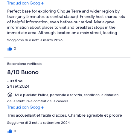
Traduci con Google
Perfect base for exploring Cinque Terre and wider region by
train (only 5 minutes to central station). Friendly host shared lots
of helpful information, even before our arrival. Maria gave
information about places to visit and breakfast stops in the
immediate area. Although located on a main street, leading
straight to central predestrianised area of shops, bars and
Soggiorno di 6 notti a marzo 2026
restaurants and marina, very quiet at night. The local church bell
chimes at quarter past, so don't be late! 😂Room excellent,
0
clean and well-equipped with many extras eg iron, kettle,
fridge. Our only tweaks would be a firmer mattress (which is
Recensione verificata
obviously a personal preference) and a couple of reusable
cups/glasses/spoons available.
8/10 Buono
Justine
24 set 2024
Mi è piaciuto: Pulizia, personale e servizio, condizioni e dotazioni
della struttura e comfort della camera
Traduci con Google
Très accueillant et facile d’accès. Chambre agréable et propre
Soggiorno di 3 notti a settembre 2024
0