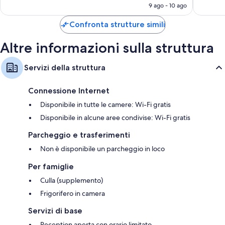
attuale
storico
9 ago - 10 ago
recensioni
recensio
è
di
124 €
La
Confronta strutture simili
Spezia
Altre informazioni sulla struttura
Servizi della struttura
Connessione Internet
Disponibile in tutte le camere: Wi-Fi gratis
Disponibile in alcune aree condivise: Wi-Fi gratis
Parcheggio e trasferimenti
Non è disponibile un parcheggio in loco
Per famiglie
Culla (supplemento)
Frigorifero in camera
Servizi di base
Reception aperta con orario limitato