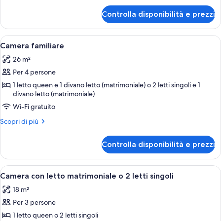
letto
per
Controlla disponibilità e prezzi
Doppia
queen
Economy,
1
Apri
Una camera d'albergo con un letto, un
2
letto
Camera familiare
tutte
queen
26 m²
le
Per 4 persone
foto
per
1 letto queen e 1 divano letto (matrimoniale) o 2 letti singoli e 1
divano letto (matrimoniale)
Camera
Wi-Fi gratuito
familiare
Altri
Scopri di più
dettagli
per
Controlla disponibilità e prezzi
Camera
familiare
Apri
Una camera d'albergo con un letto, u
4
Camera con letto matrimoniale o 2 letti singoli
tutte
18 m²
le
Per 3 persone
foto
per
1 letto queen o 2 letti singoli