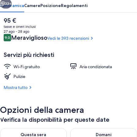
33+
Panoramica
Camere
Posizione
Regolamenti
Il
95 €
prezzo
tasse e oneri inclusi
attuale
27 ago - 28 ago
è
Recensioni
Meraviglioso
9,0
Vedi le 393 recensioni
9,0 su 10
95 €
Servizi più richiesti
Wi-Fi gratuito
Aria condizionata
Camera Comfort con letto matrimoniale 
Pulizie
Mostra tutto
Opzioni della camera
Verifica la disponibilità per queste date
Verifica la disponibilità per questa sera, ago 7 - ago 8
Verifica la disponibilità per d
Questa sera
Domani