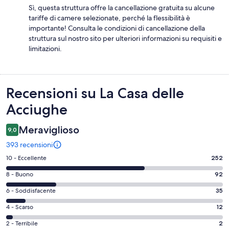
Sì, questa struttura offre la cancellazione gratuita su alcune
tariffe di camere selezionate, perché la flessibilità è
importante! Consulta le condizioni di cancellazione della
struttura sul nostro sito per ulteriori informazioni su requisiti e
limitazioni.
Recensioni
Recensioni su La Casa delle
Acciughe
Meraviglioso
9,0
393 recensioni
Valutazione
10 - Eccellente
252
di
Valutazione
8 - Buono
92
10
di
-
Valutazione
6 - Soddisfacente
35
8
Eccellente.
di
-
Valutazione
4 - Scarso
12
252
6
Buono.
di
su
-
Valutazione
2 - Terribile
2
92