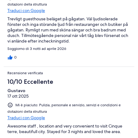
dotazioni della struttura
Traduci con Google
Trevligt guesthouse beläget på gågatan. Väl ljudisolerade
fönster och inga störande ljud från restauranger och butiker på
gågatan. Rymligt rum med sköna sängar och bra badrum med
dusch. Tillmötesgående personal när vårt tåg blev försenat och
vi anlände efter incheckningstid.
Soggiorno di 3 notti ad aprile 2026
0
Recensione verificata
10/10 Eccellente
Gustavo
17 ott 2025
Mi è piaciuto: Pulizia, personale e servizio, servizi e condizioni e
dotazioni della struttura
Traduci con Google
Awesome staff , location and very convenient to visit Cinque
terre, beautifull city. Stayed for 3 nights and loved the area.