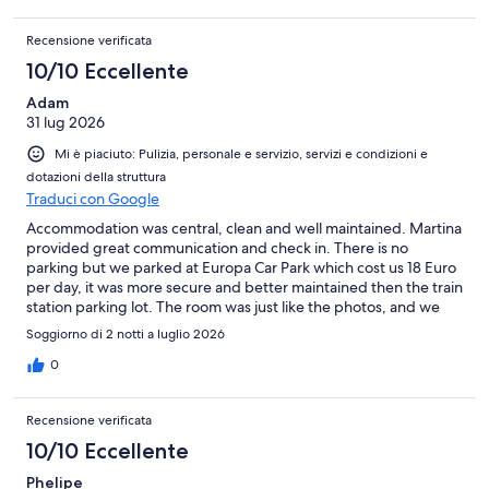
Recensione verificata
10/10 Eccellente
Adam
31 lug 2026
Mi è piaciuto: Pulizia, personale e servizio, servizi e condizioni e
dotazioni della struttura
Traduci con Google
Accommodation was central, clean and well maintained. Martina
provided great communication and check in. There is no
parking but we parked at Europa Car Park which cost us 18 Euro
per day, it was more secure and better maintained then the train
station parking lot. The room was just like the photos, and we
could walk across the road for dinner/breakfast, great location!
Soggiorno di 2 notti a luglio 2026
Thank you!
0
Recensione verificata
10/10 Eccellente
Phelipe