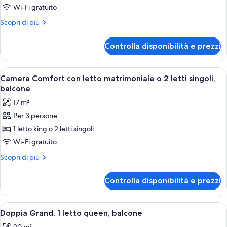
Camera
Wi-Fi gratuito
con
Altri
Scopri di più
letto
dettagli
matrimoniale
per
Controlla disponibilità e prezzi
Camera
o
con
2
letto
Apri
Una camera da letto ordinata con un l
letti
6
matrimoniale
Camera Comfort con letto matrimoniale o 2 letti singoli,
tutte
o
singoli
balcone
2
le
17 m²
letti
foto
singoli
Per 3 persone
per
1 letto king o 2 letti singoli
Camera
Comfort
Wi-Fi gratuito
con
Altri
Scopri di più
letto
dettagli
per
matrimoniale
Controlla disponibilità e prezzi
Camera
o
Comfort
2
con
Apri
Camera d'albergo con un letto, una scr
6
letti
letto
Doppia Grand, 1 letto queen, balcone
tutte
matrimoniale
singoli,