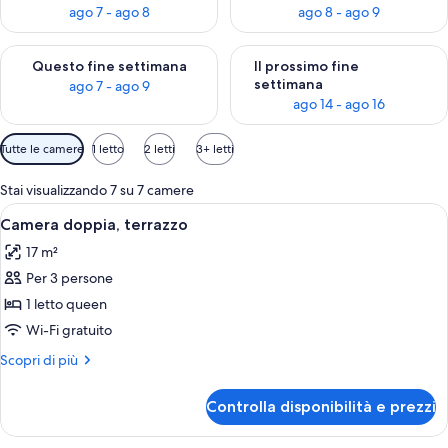
ago 7 - ago 8
ago 8 - ago 9
Verifica la disponibilità per questo fine settimana, ago 7 - ago
Verifica la disponibilità per il
Questo fine settimana
Il prossimo fine
settimana
ago 7 - ago 9
ago 14 - ago 16
Filtri
Tutte le camere
1 letto
2 letti
3+ letti
disponibili
per
Stai visualizzando 7 su 7 camere
le
Apri
Una camera da letto con un letto, due
6
Camera doppia, terrazzo
camere
tutte
17 m²
le
Per 3 persone
foto
per
1 letto queen
Camera
Wi-Fi gratuito
doppia,
Altri
Scopri di più
terrazzo
dettagli
per
Controlla disponibilità e prezzi
Camera
doppia,