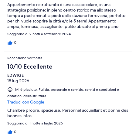
Appartamento ristrutturato di una casa secolare, in una
strategica posizione: in pieno centro storico ma allo stesso
tempo a pochi minuti a piedi dalla stazione ferroviaria, perfetto
per chi vuole scoprire la città e/o le 5 terre! Appartamento
ampio, luminoso, accogliente, pulito ubicato al primo piano
(perfetto anche per chi ha valige pesanti). Ovviamente la
Soggiorno di 2 notti a settembre 2024
comodità della centralità non assicura la tranquillità ed il silenzio
notturno, soprattutto nei fine settimana o in estate. Mancanza di
0
cucina (inteso come piano cottura e/o forno) ma per dei pasti
take away perfetto, ambiente comune ben curato e dotato
Recensione verificata
anche di un cortiletto. Purtroppo mancanza di una lavanderia
comune che a noi avrebbe fatto comodo. Per il resto tutto
10/10 Eccellente
perfetto, anche la proprietaria gentilissima e disponibile!
EDWIGE
Consigliatoooo
18 lug 2026
Mi è piaciuto: Pulizia, personale e servizio, servizi e condizioni e
dotazioni della struttura
Traduci con Google
Chambre propre, spacieuse. Personnel accueillant et donne des
bonnes infos
Soggiorno di 1 notte a luglio 2026
0