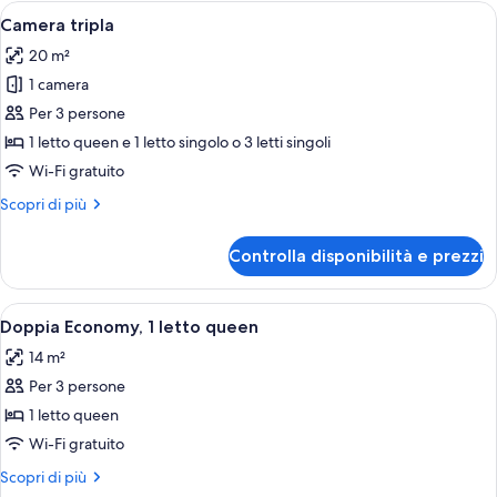
terrazzo
Apri
Camera tripla | Una scrivania, culle/le
2
Camera tripla
tutte
20 m²
le
1 camera
foto
per
Per 3 persone
Camera
1 letto queen e 1 letto singolo o 3 letti singoli
tripla
Wi-Fi gratuito
Altri
Scopri di più
dettagli
per
Controlla disponibilità e prezzi
Camera
tripla
Apri
Camera d'albergo con un letto, una scr
4
Doppia Economy, 1 letto queen
tutte
14 m²
le
Per 3 persone
foto
per
1 letto queen
Doppia
Wi-Fi gratuito
Economy,
Altri
Scopri di più
1
dettagli