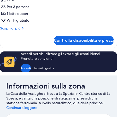
20 m²
o
le
balcone
2
Per 3 persone
foto
letti
per
1 letto queen
singoli,
Doppia
balcone
Wi-Fi gratuito
Grand,
Altri
Scopri di più
1
dettagli
letto
per
Controlla disponibilità e prezzi
Doppia
queen,
Grand,
balcone
1
Accedi per visualizzare gli extra e gli sconti idonei.
letto
Prenotare conviene!
queen,
balcone
Accedi
Iscriviti gratis
Informazioni sulla zona
La Casa delle Acciughe si trova a La Spezia, in Centro storico di La
Spezia, e vanta una posizione strategica nei pressi di una
stazione ferroviaria. A livello naturalistico, due delle principali
attrazioni della zona sono Area Marina Protetta Cinque Terre e
Continua a leggere
Spiaggia di Vernazza.
Vai alla guida turistica di La Spezia