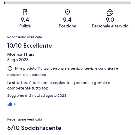
4
393
Soddisfacente.
di
su
-
recensioni
35
2
393
Scarso.
su
-
recensioni
12
9,4
9,4
9,0
393
Terribile.
su
Pulizia
Posizione
Personale e servizio
recensioni
2
393
Recensioni
su
Recensione verificata
recensioni
393
10/10 Eccellente
recensioni
Monica Thais
3 ago 2023
Mi è piaciuto: Pulizia, personale e servizio, servizi e condizioni e
dotazioni della struttura
La struttura è bella ed accogliente il personale gentile e
competente tutto top
Soggiorno di 2 notti ad agosto 2023
0
Recensione verificata
6/10 Soddisfacente