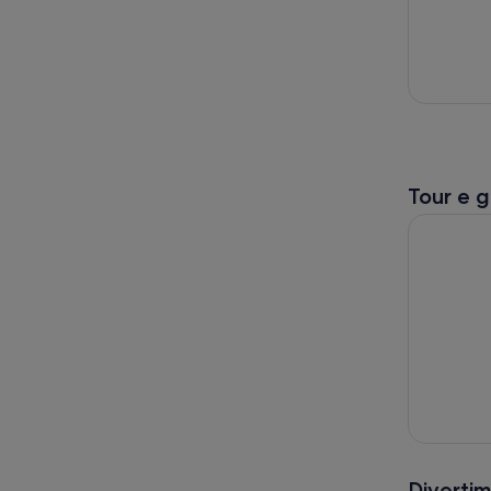
Tour e g
Gita panor
Divertim