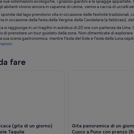
e sue sistemazioni ecologiche, i graziosi giardini e le spiagge appartate. S
li abitanti vivono ancora in capanne di canne, vanno a caccia di uccelli se
e sponde del lago prendono vita in occasione delle festività tradizionali, 
zona in occasione della festa della Vergine della Candelaria (a febbraio), 
caca si raggiunge in un tragitto in autobus di 20 ore con partenza da Lima.
o di prenotare un tour guidato della zona. Non dimenticate di esplorare an
 sua scena gastronomica, mentre l'isola del Sole e l'isola della Luna ospita
azioni
da fare
ca (gita di un giorno) Uros e isole Taquile
Gita panoramica di un giorno 
icaca (gita di un giorno)
Gita panoramica di un gior
sole Taquile
Cusco a Puno con pranzo (R