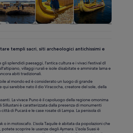
rociere e tour in
Attività
Cibo, bevande e
Trasporti
barca
acquatiche
vita notturna
are templi sacri, siti archeologici antichissimi e
li splendidi paesaggi, l'antica cultura e i vivaci festival dl
l'altipiano, villaggi rurali e isole disabitate e ammirate lama e
cora abiti tradizionali.
avigabile al mondo ed è considerato un luogo di grande
e qui sarebbe nato il dio Viracocha, creatore del sole, della
essanti. La vivace Puno è il capoluogo della regione omonima
 di Sillustani è caratterizzata dalla presenza di monumenti
a città di Pucará e le case rosate di Lampa. La penisola di
yak o in motoscafo. L'isola Taquile è abitata da popolazioni che
, potete scoprire le usanze degli Aymara. L'isola Suasi è