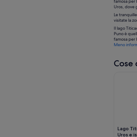
famosa per l
Uros, dove g
Le tranquill
visitate la 
Il lago Titi
Puno è quell
famosa per la
Meno inform
Cose 
Lago Titica
Lago Tit
Uros e i