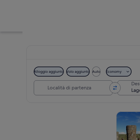
Alloggio aggiunto
Volo aggiunto
Auto
Economy
Località di partenza
Des
Paesaggio costiero 
Guarda la mappa
Tour e git