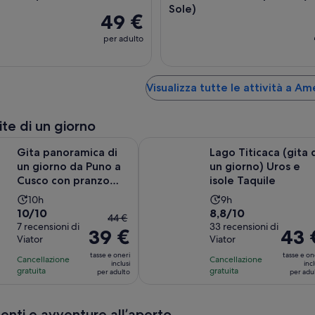
Sole)
49 €
per adulto
Visualizza tutte le attività a Am
ite di un giorno
amica di un giorno da Puno a Cusco con pranzo (Rotta del Sol
Lago Titicaca (gita di un giorno) Ur
Gita panoramica di
Lago Titicaca (gita 
un giorno da Puno a
un giorno) Uros e
Cusco con pranzo
isole Taquile
(Rotta del Sole)
L’attività
L’attività
10h
9h
Valutazione
Valutazione
10/10
8,8/10
dura
dura
Il
44 €
di
7 recensioni di
di
33 recensioni di
10
9
39 €
prezzo
Il
43 
Viator
Viator
10.0
8.8
ore
ore
precedente
prezzo
su
su
tasse e oneri
tasse e on
Cancellazione
Cancellazione
era
è
inclusi
incl
10,
10,
gratuita
gratuita
per adulto
per adu
di
43 €
sulla
sulla
44 €
per
base
base
e
adulto
enti e avventure all’aperto