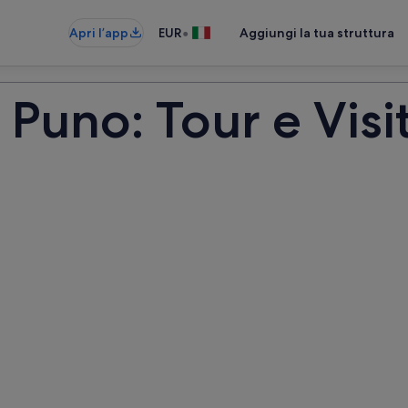
•
Apri l’app
EUR
Aggiungi la tua struttura
- Puno: Tour e Vis