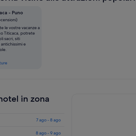
adu
sc
aca - Puno
ecensioni)
te le vostre vacanze a
go Titicaca, potrete
i sacri, siti
 antichissimi e
ole.
tture
 hotel in zona
7 ago - 8 ago
8 ago - 9 ago