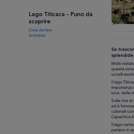
Lago Titicaca - Puno da
scoprire
Tour e git
Cose da fare
gior
Activities
Se trascor
splendide 
Molti visitat
questa zona, 
uccelli esot
Il lago Titic
importanza s
luna, delle st
Sulle rive d
ed è famosa 
coloniali con
Capachica è 
Il lago vant
parlano in q