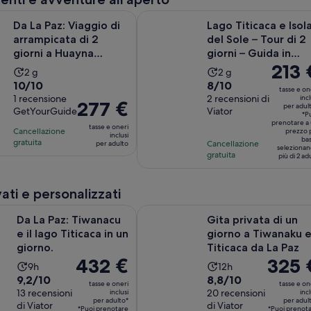
di
di
quello
7
33
Apertura in
 Viaggio di arrampicata di 2 giorni a Huayna Potosí
Lago Titicaca e Isola del Sole – Tou
attuale
Da La Paz: Viaggio di
Lago Titicaca e Isol
recensioni
recensioni
è
arrampicata di 2
del Sole – Tour di 2
di
giorni a Huayna
giorni – Guida in
39 €
Il
213 
Potosí
lingua inglese
L’attività
L’attività
2 g
2 g
per
prezzo
Valutazione
Valutazione
10/10
8/10
dura
dura
tasse e on
adulto
è
di
1 recensione
di
2 recensioni di
incl
2
2
Il
277 €
per adul
213 €
GetYourGuide
Viator
10.0
8.0
giorni
giorni
*P
prezzo
per
prenotare a
su
su
tasse e oneri
Cancellazione
è
prezzo 
inclusi
adulto*
ba
10,
10,
gratuita
Cancellazione
per adulto
277 €
seleziona
gratuita
sulla
sulla
più di 2 adu
per
base
base
adulto
di
di
vati e personalizzati
una
2
Apertura in una nuova
Tiwanacu e il lago Titicaca in un giorno.
Gita privata di un giorno a Tiwanak
recensione
recensioni
Da La Paz: Tiwanacu
Gita privata di un
e il lago Titicaca in un
giorno a Tiwanaku 
giorno.
Titicaca da La Paz
Il
432 €
Il
325 
L’attività
L’attività
9h
12h
prezzo
prezzo
Valutazione
Valutazione
9,2/10
8,8/10
dura
dura
tasse e oneri
tasse e on
è
è
di
13 recensioni
di
20 recensioni
inclusi
incl
9
12
per adulto*
per adul
432 €
325 €
di Viator
di Viator
9.2
8.8
ore
ore
*Puoi prenotare
*Puoi prenot