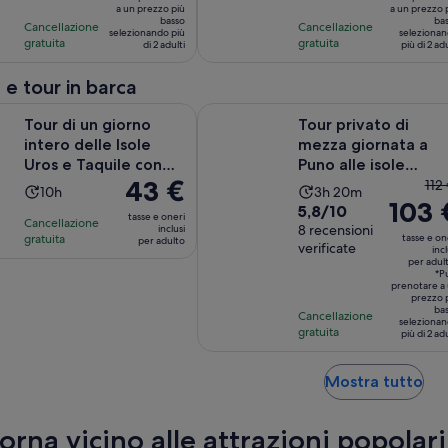
per
a un prezzo più
per
a un prezzo 
su
su
basso
ba
Cancellazione
Cancellazione
adulto*
adulto*
selezionando più
seleziona
10,
10,
gratuita
gratuita
di 2 adulti
più di 2 adu
sulla
sulla
base
base
 e tour in barca
di
di
Apertura i
 giorno intero delle Isole Uros e Taquile con pranzo
Tour privato di mezza giornata a Pu
13
20
Tour di un giorno
Tour privato di
recensioni
recensioni
intero delle Isole
mezza giornata a
Uros e Taquile con
Puno alle isole
Il
43 €
Il
pranzo
galleggianti di Uros
112
L’attività
L’attività
10h
3h 20m
prezzo
103 
pr
Valutazione
5,8/10
dura
dura
tasse e oneri
Cancellazione
è
pr
di
8 recensioni
inclusi
10
3
gratuita
tasse e on
per adulto
43 €
era
verificate
5.8
incl
ore
ore
per adul
per
di
su
e
*P
adulto
prenotare a
112
10,
20
prezzo 
e
ba
sulla
Cancellazione
minuti
seleziona
que
gratuita
base
più di 2 adu
att
di
è
8
Ape
Mostra tutto
di
recensioni
in
103
un
rna vicino alle attrazioni popolari
pe
nu