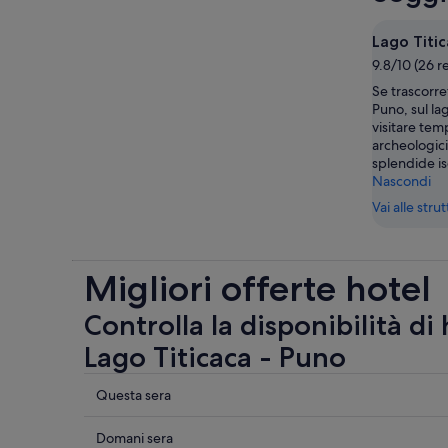
Lago Titic
9.8/10 (26 r
Se trascorre
Puno, sul la
visitare templ
archeologici
splendide is
Nascondi
Vai alle stru
Migliori offerte hotel
Controlla la disponibilità di
Lago Titicaca - Puno
Controlla
Questa sera
i
prezzi
Controlla
Domani sera