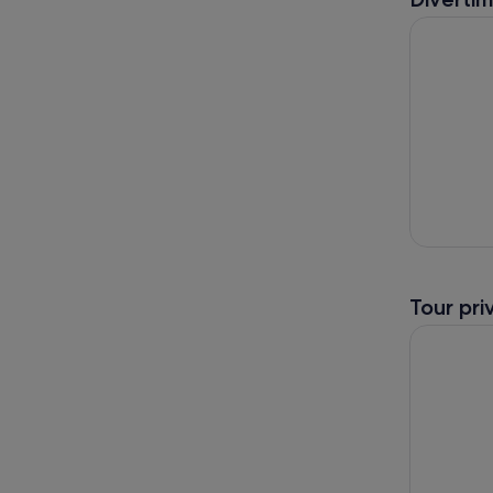
Da La Paz:
Tour pri
Da La Paz: 