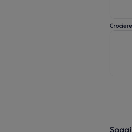
Crociere
Tour di un
Soggio