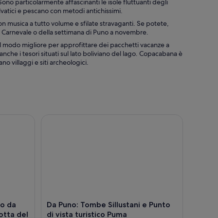
ono particolarmente affascinanti le isole fluttuanti degli
lvatici e pescano con metodi antichissimi.
con musica a tutto volume e sfilate stravaganti. Se potete,
del Carnevale o della settimana di Puno a novembre.
 Il modo migliore per approfittare dei pacchetti vacanze a
che i tesori situati sul lato boliviano del lago. Copacabana è
no villaggi e siti archeologici.
da Cusco a Puno con pranzo (Rotta del Sole)
Da Puno: Tombe Sillustani e Punto di vista turisti
no da
Da Puno: Tombe Sillustani e Punto
otta del
di vista turistico Puma