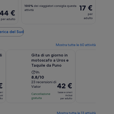
17 €
100%
dei viaggiatori consiglia questa
attività
44 €
per
adulto
per adulto
erica del Sud
Mostra tutte le 60 attività
Apertura in una nuova scheda
Apertura in una nuova scheda
Ap
e)
os e isole Taquile
Gita di un giorno in motoscafo a Uros e Taquile da Puno
PUMA PUNKU - TIWANAK
di
Gita di un giorno in
PUMA 
motoscafo a Uros e
TIWAN
Taquile da Puno
cultura
servizi
L’attività
L’atti
9h
7h
Valutazione
Valuta
8,8/10
8/10
dura
dura
di
23 recensioni di
di
4 recens
9
7
€
Il
42 €
Viator
Viator
8.8
8.0
ore
ore
prezzo
su
su
eri
tasse e oneri
Cancellazione
Cancella
è
usi
inclusi
10,
10,
gratuita
gratuita
lto
per adulto
42 €
sulla
sulla
per
base
base
adulto
Mostra tutte le 13 attività