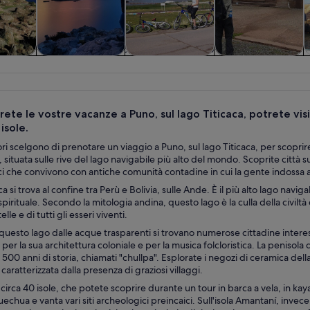
e di un
Storia e cultura
Divertimenti e
Tour privati e
C
no
avventure
personalizzati
all’aperto
rete le vostre vacanze a Puno, sul lago Titicaca, potrete visit
isole.
ori scelgono di prenotare un viaggio a Puno, sul lago Titicaca, per scoprire g
situata sulle rive del lago navigabile più alto del mondo. Scoprite città sul
ici che convivono con antiche comunità contadine in cui la gente indossa an
aca si trova al confine tra Perù e Bolivia, sulle Ande. È il più alto lago n
pirituale. Secondo la mitologia andina, questo lago è la culla della civiltà 
elle e di tutti gli esseri viventi.
i questo lago dalle acque trasparenti si trovano numerose cittadine inter
per la sua architettura coloniale e per la musica folcloristica. La penisola
 500 anni di storia, chiamati "chullpa". Esplorate i negozi di ceramica dell
caratterizzata dalla presenza di graziosi villaggi.
a circa 40 isole, che potete scoprire durante un tour in barca a vela, in ka
uechua e vanta vari siti archeologici preincaici. Sull'isola Amantaní, invece