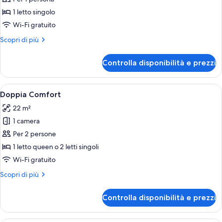
1
1 letto singolo
letto
Wi-Fi gratuito
singolo,
Altri
Scopri di più
non
dettagli
fumatori,
per
Controlla disponibilità e prezzi
Singola
vista
Comfort,
giardino
1
Apri
Una moderna camera d'albergo con un l
11
letto
Doppia Comfort
tutte
singolo,
22 m²
non
le
fumatori,
1 camera
foto
vista
per
Per 2 persone
giardino
Doppia
1 letto queen o 2 letti singoli
Comfort
Wi-Fi gratuito
Altri
Scopri di più
dettagli
per
Controlla disponibilità e prezzi
Doppia
Comfort