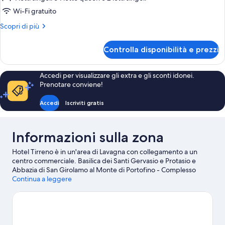
non
Wi-Fi gratuito
fumatori,
Altri
Scopri di più
vista
dettagli
giardino
per
Controlla disponibilità e prezzi
Quadrupla
Comfort,
non
Accedi per visualizzare gli extra e gli sconti idonei.
fumatori,
Prenotare conviene!
vista
giardino
Accedi
Iscriviti gratis
Informazioni sulla zona
Hotel Tirreno è in un'area di Lavagna con collegamento a un
centro commerciale. Basilica dei Santi Gervasio e Protasio e
Abbazia di San Girolamo al Monte di Portofino - Complesso
Monumentale La Cervara sono due delle principali attrazioni
Continua a leggere
della zona. A livello naturalistico, invece, spiccano Spiaggia di
Lavagna e Baia del Silenzio. Spiaggia di Chiavari e Spiaggia di
Moneglia sono altri due luoghi da visitare consigliati. Dimentica
la routine di tutti i giorni e dedicati ad attività all'aperto come
jogging e gite a piedi o in bici.
Vai alla guida turistica di Lavagna