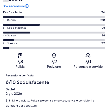
357 recensioni
Valutazione
10 - Eccellente
74
di
Valutazione
8 - Buono
128
10
di
-
Valutazione
6 - Soddisfacente
95
8
Eccellente.
di
-
Valutazione
4 - Scarso
38
74
6
Buono.
di
su
-
Valutazione
2 - Terribile
22
128
4
357
Soddisfacente.
di
su
-
recensioni
95
2
357
Scarso.
su
-
recensioni
38
7,8
7,2
7,0
357
Terribile.
su
Pulizia
Posizione
Personale e servizio
recensioni
22
357
Recensioni
su
Recensione verificata
recensioni
357
6/10 Soddisfacente
recensioni
Sadet
2 giu 2026
Mi è piaciuto: Pulizia, personale e servizio, servizi e condizioni e
dotazioni della struttura