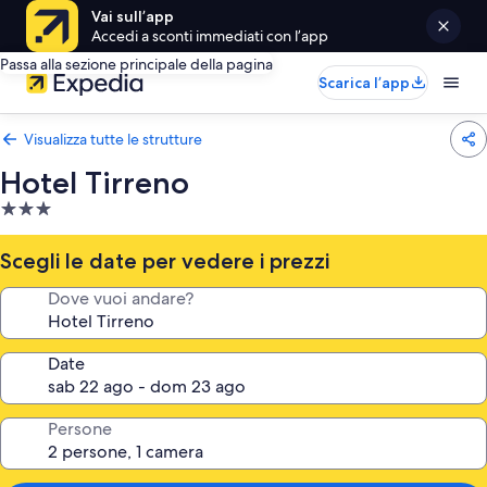
Vai sull’app
Accedi a sconti immediati con l’app
Passa alla sezione principale della pagina
Scarica l’app
Visualizza tutte le strutture
Hotel Tirreno
Struttura
a
3.0
Scegli le date per vedere i prezzi
stelle
Dove vuoi andare?
Date
Persone