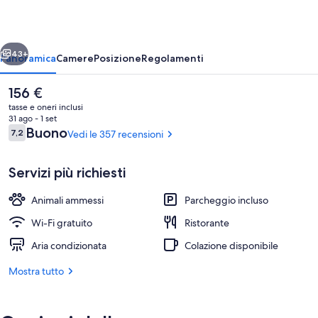
ietro
Avanti
43+
Panoramica
Camere
Posizione
Regolamenti
Il
156 €
prezzo
tasse e oneri inclusi
attuale
31 ago - 1 set
è
Recensioni
Buono
7,2
Vedi le 357 recensioni
7,2 su 10
156 €
Servizi più richiesti
Animali ammessi
Parcheggio incluso
Terrazza panoramica
Wi-Fi gratuito
Ristorante
Aria condizionata
Colazione disponibile
Mostra tutto