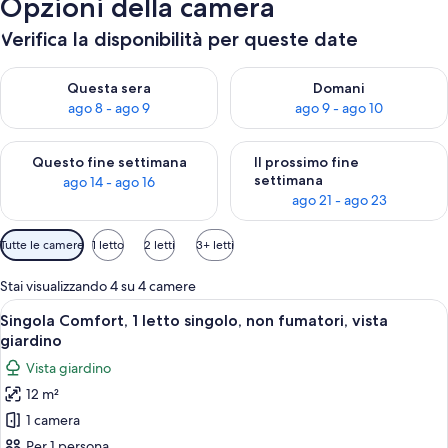
Opzioni della camera
Verifica la disponibilità per queste date
Verifica la disponibilità per questa sera, ago 8 - ago 9
Verifica la disponibilità per d
Questa sera
Domani
ago 8 - ago 9
ago 9 - ago 10
Verifica la disponibilità per questo fine settimana, ago 14 - ag
Verifica la disponibilità per i
Questo fine settimana
Il prossimo fine
settimana
ago 14 - ago 16
ago 21 - ago 23
Filtri
Tutte le camere
1 letto
2 letti
3+ letti
disponibili
per
Stai visualizzando 4 su 4 camere
le
Apri
Una camera d'albergo compatta con un 
8
Singola Comfort, 1 letto singolo, non fumatori, vista
camere
tutte
giardino
le
Vista giardino
foto
12 m²
per
1 camera
Singola
Comfort,
Per 1 persona