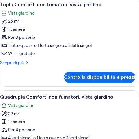
Apri
Una camera d'albergo con un letto, una
15
Tripla Comfort, non fumatori, vista giardino
tutte
Vista giardino
le
25 m²
foto
per
1 camera
Tripla
Per 3 persone
Comfort,
1 letto queen e 1 letto singolo o 3 letti singoli
non
Wi-Fi gratuito
fumatori,
Altri
Scopri di più
vista
dettagli
giardino
per
Controlla disponibilità e prezzi
Tripla
Comfort,
non
Apri
Una camera d'albergo con un letto, una
16
fumatori,
Quadrupla Comfort, non fumatori, vista giardino
tutte
vista
Vista giardino
giardino
le
29 m²
foto
per
1 camera
Quadrupla
Per 4 persone
Comfort,
4 letti singoli o 1 letto queen e 2 letti singoli