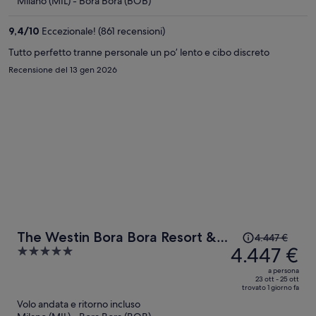
Milano (MIL) - Bora Bora (BOB)
4.718 €
a
9,4
/
10
Eccezionale! (861 recensioni)
persona
Tutto perfetto tranne personale un po’ lento e cibo discreto
Recensione del 13 gen 2026
Il
The Westin Bora Bora Resort &
4.447 €
prezzo
4.447 €
5
Spa
era
out
a persona
4.447 €,
of
23 ott - 25 ott
trovato 1 giorno fa
ora
5
Volo andata e ritorno incluso
è