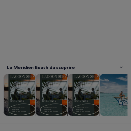
Le Meridien Beach da scoprire
Apertura in una nuova scheda
Apertura in una nuova sch
Tour e gite di un giorno
Attività acquatiche
Cibo, bevande e vita notturna
Crociere e tour
Tour e gite di
Attività
Cibo, bevande
Crociere e
un giorno
acquatiche
e vita notturna
tour in barca