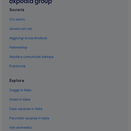
Faanui: hotel
Matira Point: hotel nelle vicinanze
Società
Le Meridien Beach: hotel nelle vicinanze
Chi siamo
Barriera Corallina della Valle Bianca: hotel nelle vicinanze
Lavora con noi
Bora Bora: B&B
Aggiungi la tua struttura
Bora Bora: Case galleggianti
Partnership
Bora Bora: Ville
Novità e comunicati stampa
Bora Bora: Campeggi
Pubblicità
Bora Bora: Guest house
Bora Bora: Affittacamere
Esplora
Bora Bora: Lodge
Viaggi in Italia
Bora Bora: Appartamenti
Hotel in Italia
Bora Bora: Pensioni
Case vacanze in Italia
Bora Bora: Case private in affitto
Pacchetti vacanza in Italia
Bora Bora: Resort
Voli domestici