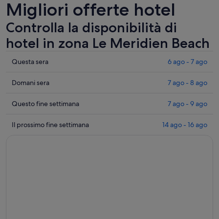
Migliori offerte hotel
Controlla la disponibilità di
hotel in zona Le Meridien Beach
Controlla
Questa sera
6 ago - 7 ago
i
prezzi
Controlla
Domani sera
7 ago - 8 ago
vicino
i
a
prezzi
Controlla
Questo fine settimana
7 ago - 9 ago
Le
vicino
i
Meridien
a
prezzi
Controlla
Il prossimo fine settimana
14 ago - 16 ago
Beach
Le
vicino
i
per
Meridien
a
prezzi
questa
Beach
Le
vicino
sera,
per
Meridien
a
6
domani
Beach
Le
ago
sera,
per
Meridien
-
7
questo
Beach
7
ago
weekend,
per
ago
-
7
il