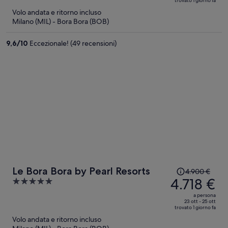
trovato 1 giorno fa
ora
5
Volo andata e ritorno incluso
è
Milano (MIL) - Bora Bora (BOB)
3.282 €
a
9,6
/
10
Eccezionale! (49 recensioni)
persona
Il
Le Bora Bora by Pearl Resorts
4.900 €
prezzo
4.718 €
5
era
out
a persona
4.900 €,
of
23 ott - 25 ott
trovato 1 giorno fa
ora
5
Volo andata e ritorno incluso
è