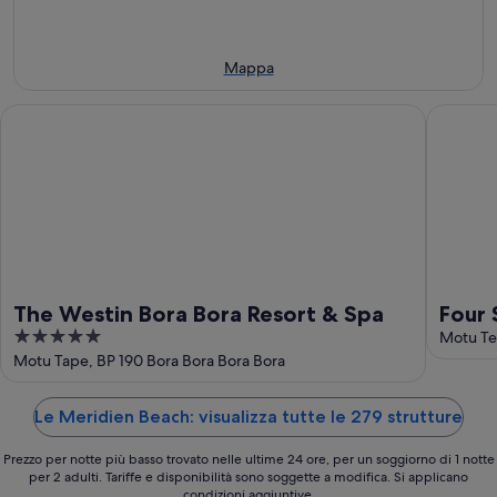
8
ago
prossimo
ago
-
weekend,
9
14
Mappa
ago
ago
-
The Westin Bora Bora Resort & Spa
Four Sea
16
ago
The Westin Bora Bora Resort & Spa
Four 
5
Motu Te
out
Motu Tape, BP 190 Bora Bora Bora Bora
of
5
Le Meridien Beach: visualizza tutte le 279 strutture
Prezzo per notte più basso trovato nelle ultime 24 ore, per un soggiorno di 1 notte
per 2 adulti. Tariffe e disponibilità sono soggette a modifica. Si applicano
condizioni aggiuntive.