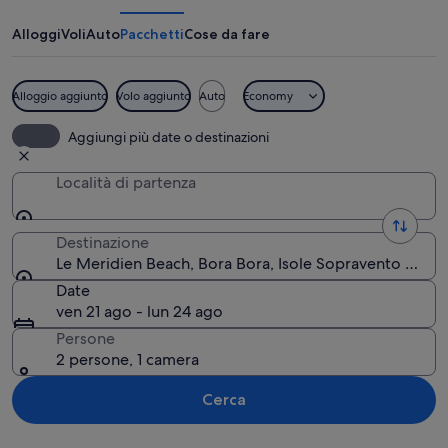
Beach
Alloggi
Voli
Auto
Pacchetti
Cose da fare
Alloggio aggiunto
Volo aggiunto
Auto
Economy
Bungalow sull'acqua con tetti di pagli
Aggiungi più date o destinazioni
Località di partenza
Destinazione
Le Meridien Beach, Bora Bora, Isole Sopravento Settent
Date
ven 21 ago - lun 24 ago
Persone
2 persone, 1 camera
Cerca
Guarda la mappa