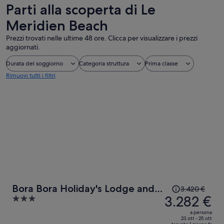
Parti alla scoperta di Le
Meridien Beach
Prezzi trovati nelle ultime 48 ore. Clicca per visualizzare i prezzi
aggiornati.
Durata del soggiorno
Categoria struttura
Prima classe
Rimuovi tutti i filtri
Il
Bora Bora Holiday's Lodge and
3.420 €
prezzo
3.282 €
3
Villa
era
out
a persona
3.420 €,
of
23 ott - 25 ott