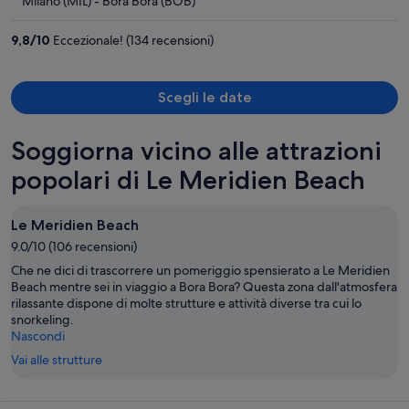
Milano (MIL) - Bora Bora (BOB)
4.447 €
a
9,8
/
10
Eccezionale! (134 recensioni)
persona
Scegli le date
Soggiorna vicino alle attrazioni
popolari di Le Meridien Beach
Le Meridien Beach
9.0/10 (106 recensioni)
Che ne dici di trascorrere un pomeriggio spensierato a Le Meridien
Beach mentre sei in viaggio a Bora Bora? Questa zona dall'atmosfera
rilassante dispone di molte strutture e attività diverse tra cui lo
snorkeling.
Nascondi
Vai alle strutture