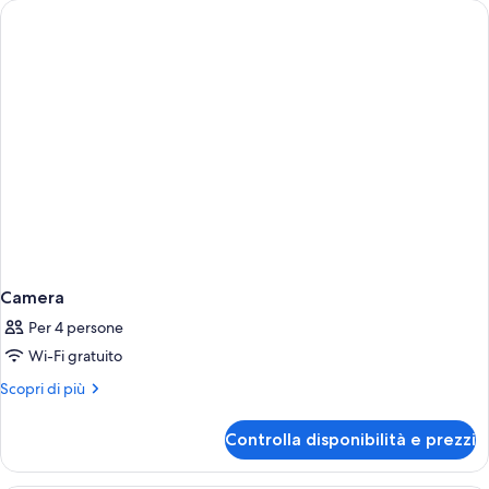
Camera
Per 4 persone
Wi-Fi gratuito
Altri
Scopri di più
dettagli
per
Controlla disponibilità e prezzi
Camera