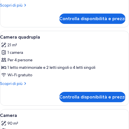
Rocky
Altri
Scopri di più
dettagli
per
Controlla disponibilità e prezzi
Chambre
Double
Rocky
Apri
Una cassaforte in camera, una scrivani
6
Camera quadrupla
tutte
21 m²
le
1 camera
foto
per
Per 4 persone
Camera
1 letto matrimoniale e 2 letti singoli o 4 letti singoli
quadrupla
Wi-Fi gratuito
Altri
Scopri di più
dettagli
per
Controlla disponibilità e prezzi
Camera
quadrupla
Apri
Camera d'hotel moderna con letti a cas
7
Camera
tutte
90 m²
le