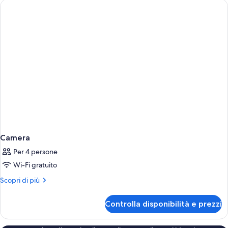
Camera
Per 4 persone
Wi-Fi gratuito
Altri
Scopri di più
dettagli
per
Controlla disponibilità e prezzi
Camera