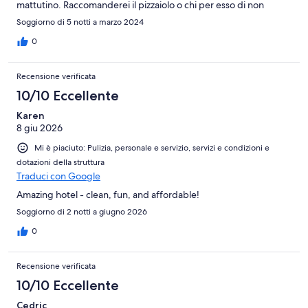
mattutino. Raccomanderei il pizzaiolo o chi per esso di non
starnutire platealmente in cucina ! Dopo il COVID non mi sembra
Soggiorno di 5 notti a marzo 2024
molto ingienico e rispettoso per i clienti.
0
Recensione verificata
10/10 Eccellente
Karen
8 giu 2026
Mi è piaciuto: Pulizia, personale e servizio, servizi e condizioni e
dotazioni della struttura
Traduci con Google
Amazing hotel - clean, fun, and affordable!
Soggiorno di 2 notti a giugno 2026
0
Recensione verificata
10/10 Eccellente
Cedric