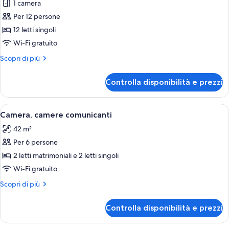
1 camera
foto
per
Per 12 persone
Camera
12 letti singoli
Wi-Fi gratuito
Altri
Scopri di più
dettagli
per
Controlla disponibilità e prezzi
Camera
Apri
Una stanza compatta con un letto a cast
6
Camera, camere comunicanti
tutte
42 m²
le
Per 6 persone
foto
per
2 letti matrimoniali e 2 letti singoli
Camera,
Wi-Fi gratuito
camere
Altri
Scopri di più
comunicanti
dettagli
per
Controlla disponibilità e prezzi
Camera,
camere