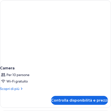
comunicanti
Camera
Per 10 persone
Wi-Fi gratuito
Altri
Scopri di più
dettagli
per
Controlla disponibilità e prezzi
Camera