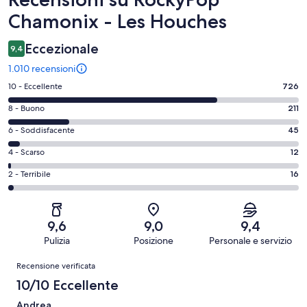
Chamonix - Les Houches
Eccezionale
9,4
1.010 recensioni
Valutazione
10 - Eccellente
726
di
Valutazione
8 - Buono
211
10
di
-
Valutazione
6 - Soddisfacente
45
8
Eccellente.
di
-
Valutazione
4 - Scarso
12
726
6
Buono.
di
su
-
Valutazione
2 - Terribile
16
211
4
1010
Soddisfacente.
di
su
-
recensioni
45
2
1010
Scarso.
su
-
recensioni
12
9,6
9,0
9,4
1010
Terribile.
su
Pulizia
Posizione
Personale e servizio
recensioni
16
1010
Recensioni
su
Recensione verificata
recensioni
1010
10/10 Eccellente
recensioni
Andrea