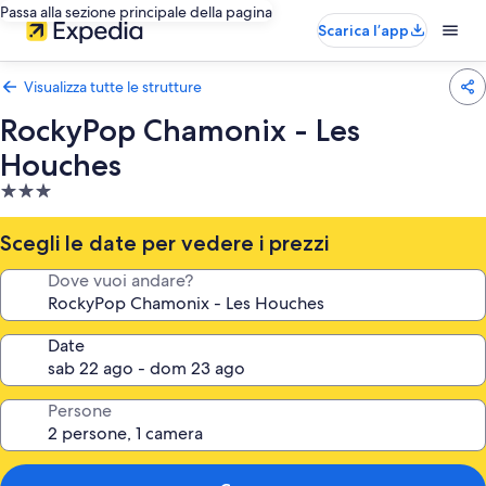
Passa alla sezione principale della pagina
Scarica l’app
Visualizza tutte le strutture
RockyPop Chamonix - Les
Houches
Struttura
a
3.0
Scegli le date per vedere i prezzi
stelle
Dove vuoi andare?
Date
Persone