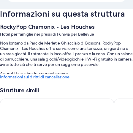
Informazioni su questa struttura
RockyPop Chamonix - Les Houches
Hotel per famiglie nei pressi di Funivia per Bellevue
Non lontano da Parc de Merlet e Ghiacciaio di Bossons, RockyPop
Chamonix - Les Houches offre servizi come una terrazza, un giardino e
un'area giochi. Il ristorante in loco offre il pranzo e la cena. Con un salone
di parrucchiere, una sala giochi/videogiochi e il Wi-Fi gratuito in camera,
avrai tutto ciò che ti serve per un soggiorno piacevole.
Approfitta anche dei seguenti servizi:
Informazioni sui diritti di cancellazione
Un parcheggio non assistito gratuito
Strutture simili
La colazione a buffet (a pagamento), una navetta da e per
l'aeroporto (a pagamento) e check-in veloce
Chalet Hotel Du Bois
Chalet H
7 sale per riunioni, deposito bagagli e un ascensore
Secondo le recensioni degli ospiti, le ragioni principali per
consigliare la struttura sono il rapporto qualità-prezzo e il personale
gentile.