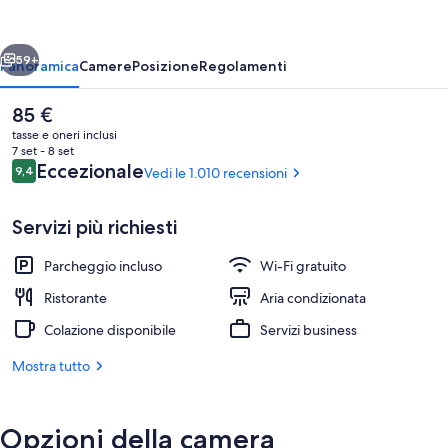
Les
Houches
ietro
Avanti
59+
Panoramica
Camere
Posizione
Regolamenti
Il
85 €
prezzo
tasse e oneri inclusi
attuale
7 set - 8 set
è
Recensioni
Eccezionale
9,4
Vedi le 1.010 recensioni
9,4 su 10
85 €
Servizi più richiesti
Parcheggio incluso
Wi-Fi gratuito
Colazione a buffet a pagamento, servi
Ristorante
Aria condizionata
Colazione disponibile
Servizi business
Mostra tutto
Opzioni della camera