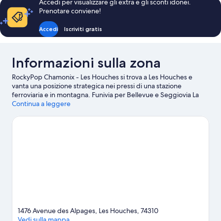
Accedi per visualizzare gli extra e gli sconti idonei.
Prenotare conviene!
Accedi
Iscriviti gratis
Informazioni sulla zona
RockyPop Chamonix - Les Houches si trova a Les Houches e
vanta una posizione strategica nei pressi di una stazione
ferroviaria e in montagna. Funivia per Bellevue e Seggiovia La
Mer de Glace sono due tappe fondamentali per chi ama le
Continua a leggere
attività. A livello naturalistico, invece, tra le principali attrazioni
della zona ci sono Lago Gaillands e Ghiacciaio di Bossons. Parc
de Merlet e Aiguille du Midi sono altri due luoghi da visitare
consigliati. Qui c'è tutto per divertirsi sulla neve, ad esempio lo
sci di fondo e lo sci alpino, oppure prova le altre attività
all'aperto come lo snow tubing e lo slittino.
Vai alla guida turistica
di Les Houches
1476 Avenue des Alpages, Les Houches, 74310
Vedi sulla mappa