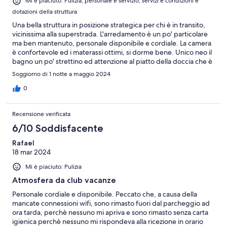
Mi è piaciuto: Pulizia, personale e servizio, servizi e condizioni e
dotazioni della struttura
Una bella struttura in posizione strategica per chi è in transito,
vicinissima alla superstrada. L'arredamento è un po' particolare
ma ben mantenuto, personale disponibile e cordiale. La camera
è confortevole ed i materassi ottimi, si dorme bene. Unico neo il
bagno un po' strettino ed attenzione al piatto della doccia che è
molto scivoloso e si rischia di cadere.
Soggiorno di 1 notte a maggio 2024
0
Recensione verificata
6/10 Soddisfacente
Rafael
18 mar 2024
Mi è piaciuto: Pulizia
Atmosfera da club vacanze
Personale cordiale e disponibile. Peccato che, a causa della
mancate connessioni wifi, sono rimasto fuori dal parcheggio ad
ora tarda, perchè nessuno mi apriva e sono rimasto senza carta
igienica perchè nessuno mi rispondeva alla ricezione in orario