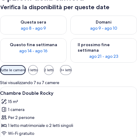
Verifica la disponibilità per queste date
Verifica la disponibilità per questa sera, ago 8 - ago 9
Verifica la disponibilità per d
Questa sera
Domani
ago 8 - ago 9
ago 9 - ago 10
Verifica la disponibilità per questo fine settimana, ago 14 - ag
Verifica la disponibilità per i
Questo fine settimana
Il prossimo fine
settimana
ago 14 - ago 16
ago 21 - ago 23
Filtri
Tutte le camere
1 letto
2 letti
3+ letti
disponibili
per
Stai visualizzando 7 su 7 camere
le
Apri
Una camera d'albergo con un letto gran
4
Chambre Double Rocky
camere
tutte
15 m²
le
1 camera
foto
per
Per 2 persone
Chambre
1 letto matrimoniale o 2 letti singoli
Double
Wi-Fi gratuito