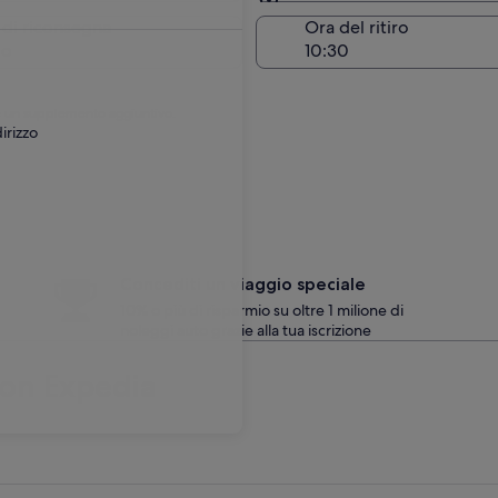
Stessa località del ritiro
 di riconsegna
Ora del ritiro
go
are un supplemento aggiuntivo.
irizzo
Concediti un viaggio speciale
10% o più di risparmio su oltre 1 milione di
noleggi auto grazie alla tua iscrizione
con Expedia