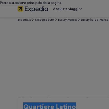
Passa alla sezione principale della pagina
Acquista viaggi
Expedia.it
Noleggio auto
Luxury Francia
Luxury Île-de-France
Noleggio auto categori
Ritiro
Ritiro
Quartiere Latino