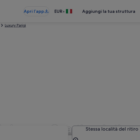
•
Apri l’app
EUR
Aggiungi la tua struttura
Luxury Parigi
a Lusso a Quartiere Latino
Stessa località del ritiro