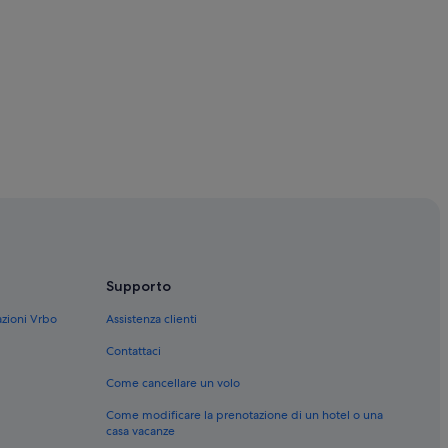
con spa
i
Supporto
azioni Vrbo
Assistenza clienti
Contattaci
Come cancellare un volo
Come modificare la prenotazione di un hotel o una
casa vacanze