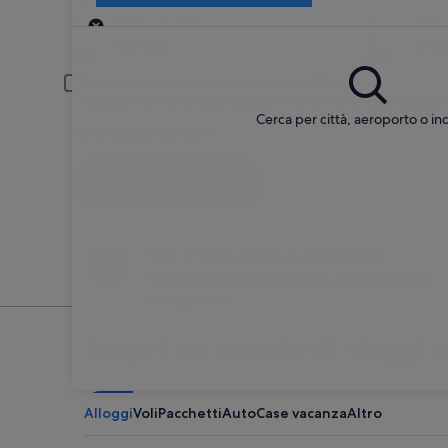
Ritiro
Data di ritiro
Data
20 ago
21 a
Conducente con meno di 30 o più di 70 anni
È possibile che ai conducenti giovani o senior sia richiesto di pag
Cerca per città, aeroporto o ind
Ho un codice sconto
Cerca
Non preoccuparti se cambi idea
Cancellazione senza penali su molti/selezionati
noleggi auto
Scopri un mondo di viaggi 
Alloggi
Voli
Pacchetti
Auto
Case vacanza
Altro