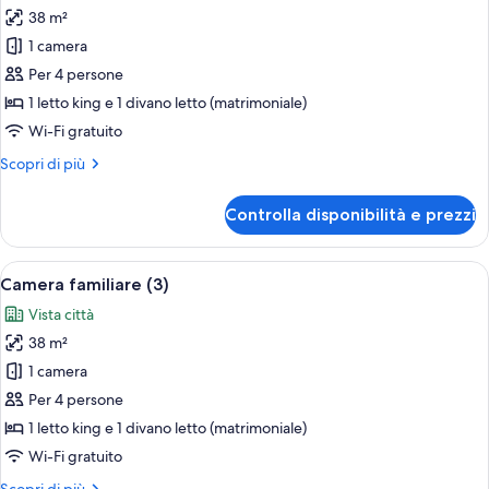
38 m²
foto
per
1 camera
Camera
Per 4 persone
familiare
1 letto king e 1 divano letto (matrimoniale)
(2+1)
Wi-Fi gratuito
Altri
Scopri di più
dettagli
per
Controlla disponibilità e prezzi
Camera
familiare
(2+1)
Apri
Una camera d'albergo con un letto gra
12
Camera familiare (3)
tutte
Vista città
le
38 m²
foto
per
1 camera
Camera
Per 4 persone
familiare
1 letto king e 1 divano letto (matrimoniale)
(3)
Wi-Fi gratuito
Altri