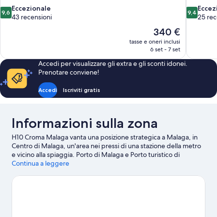
9.6
9.4
Eccezionale
Eccez
9,6
9,4
su
su
43 recensioni
25 rec
10,
10,
Il
340 €
Eccezionale,
Eccezional
prezzo
tasse e oneri inclusi
43
25
attuale
6 set - 7 set
recensioni
recensioni
è
Accedi per visualizzare gli extra e gli sconti idonei.
340 €
Prenotare conviene!
Accedi
Iscriviti gratis
Informazioni sulla zona
H10 Croma Malaga vanta una posizione strategica a Malaga, in
Centro di Malaga, un'area nei pressi di una stazione della metro
e vicino alla spiaggia. Porto di Malaga e Porto turistico di
Benalmádena sono due tappe fondamentali per chi ama le
Continua a leggere
attività. A livello naturalistico, invece, tra le principali attrazioni
della zona ci sono Spiaggia di Malagueta e Spiaggia di Carihuela.
Sei in cerca di eventi sportivi o spettacoli a cui assistere? Estadio
La Rosaleda o Auditorium Municipale Cortijo de Torres
potrebbero avere in programma qualcosa di interessante per
te. La zona di questo hotel è molto centrale, con grande