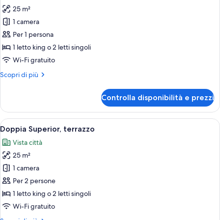
25 m²
foto
per
1 camera
Doppia
Per 1 persona
Superior
1 letto king o 2 letti singoli
uso
Wi-Fi gratuito
singolo,
Altri
Scopri di più
terrazzo
dettagli
per
Controlla disponibilità e prezzi
Doppia
Superior
uso
Apri
Una camera d'albergo con un letto, una 
11
singolo,
Doppia Superior, terrazzo
tutte
terrazzo
Vista città
le
25 m²
foto
per
1 camera
Doppia
Per 2 persone
Superior,
1 letto king o 2 letti singoli
terrazzo
Wi-Fi gratuito