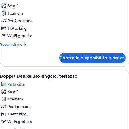
le
36 m²
foto
per
1 camera
Doppia
Per 2 persone
Deluxe,
1 letto king
terrazzo
Wi-Fi gratuito
Altri
Scopri di più
dettagli
per
Controlla disponibilità e prezzi
Doppia
Deluxe,
terrazzo
Apri
Una camera d'albergo moderna con un le
9
Doppia Deluxe uso singolo, terrazzo
tutte
Vista città
le
36 m²
foto
per
1 camera
Doppia
Per 1 persona
Deluxe
1 letto king
uso
Wi-Fi gratuito
singolo,