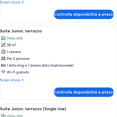
per
Altri
Scopri di più
dettagli
Camera
per
Controlla disponibilità e prezzi
Camera
Apri
Una moderna camera d'hotel con un letto
11
Suite Junior, terrazzo
tutte
Vista città
le
38 m²
foto
per
1 camera
Suite
Per 2 persone
Junior,
1 letto king e 1 divano letto (matrimoniale)
terrazzo
Wi-Fi gratuito
Altri
Scopri di più
dettagli
per
Controlla disponibilità e prezzi
Suite
Junior,
terrazzo
Apri
Una camera d'albergo con un letto gra
10
Suite Junior, terrazzo (Single Use)
tutte
Vista città