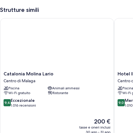
Strutture simili
Catalonia Molina Lario
Hotel I
Catalonia
Hotel
Catalonia Molina Lario
Hotel 
Molina
ILUNIO
Centro di Malaga
Centro 
Lario
Malaga
Piscina
Animali ammessi
Piscin
Centro
Centro
Wi-Fi gratuito
Ristorante
Wi-Fi 
di
di
Malaga
Malaga
9.4
9.0
Eccezionale
Mer
9,4
9,0
su
su
1.016 recensioni
1.010
10,
10,
Eccezionale,
Meravigl
Il
200 €
1.016
1.010
prezzo
recensioni
recensio
tasse e oneri inclusi
attuale
30 ago - 31 ago