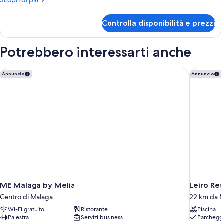
Scopri di più
dettagli
per
Controlla disponibilità e prezzi
Camera
familiare
(3)
Potrebbero interessarti anche
ME Malaga by Melia
Leiro Re
Annuncio
Annuncio
ME Malaga by Melia
Leiro Re
Centro di Malaga
22 km da 
Wi-Fi gratuito
Ristorante
Piscina
Palestra
Servizi business
Parchegg