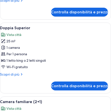
Altri
Scopri di più
dettagli
per
Controlla disponibilità e prezzi
Doppia
Superior,
terrazzo
Apri
Una camera d'albergo con una grande f
12
Doppia Superior
tutte
Vista città
le
25 m²
foto
per
1 camera
Doppia
Per 1 persona
Superior
1 letto king o 2 letti singoli
Wi-Fi gratuito
Altri
Scopri di più
dettagli
per
Controlla disponibilità e prezzi
Doppia
Superior
Apri
Una camera d'albergo con un letto gra
11
Camera familiare (2+1)
tutte
Vista città
le