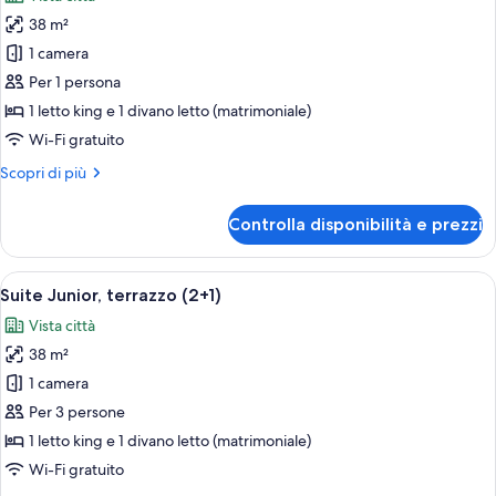
le
38 m²
foto
per
1 camera
Suite
Per 1 persona
Junior,
1 letto king e 1 divano letto (matrimoniale)
terrazzo
Wi-Fi gratuito
(Single
Altri
Scopri di più
Use)
dettagli
per
Controlla disponibilità e prezzi
Suite
Junior,
terrazzo
Apri
Camera da letto moderna con un letto
13
(Single
Suite Junior, terrazzo (2+1)
tutte
Use)
Vista città
le
38 m²
foto
per
1 camera
Suite
Per 3 persone
Junior,
1 letto king e 1 divano letto (matrimoniale)
terrazzo
Wi-Fi gratuito
(2+1)