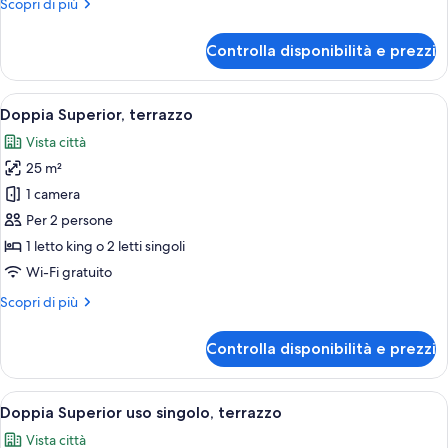
Altri
Scopri di più
terrazzo
dettagli
per
Controlla disponibilità e prezzi
Doppia
Deluxe
uso
Apri
Una camera d'albergo con una grande f
12
singolo,
Doppia Superior, terrazzo
tutte
terrazzo
Vista città
le
25 m²
foto
per
1 camera
Doppia
Per 2 persone
Superior,
1 letto king o 2 letti singoli
terrazzo
Wi-Fi gratuito
Altri
Scopri di più
dettagli
per
Controlla disponibilità e prezzi
Doppia
Superior,
terrazzo
Apri
Una camera d'albergo con un letto, una 
11
Doppia Superior uso singolo, terrazzo
tutte
Vista città
le