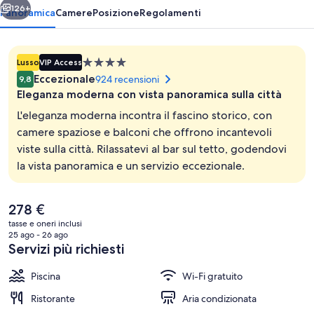
126+
Panoramica
Camere
Posizione
Regolamenti
Struttura
Lusso
VIP Access
a
Eccezionale
924 recensioni
9,8
4.0
Eleganza moderna con vista panoramica sulla città
stelle
L'eleganza moderna incontra il fascino storico, con
camere spaziose e balconi che offrono incantevoli
viste sulla città. Rilassatevi al bar sul tetto, godendovi
Ristorazione all'aperto
la vista panoramica e un servizio eccezionale.
Il
278 €
prezzo
tasse e oneri inclusi
attuale
25 ago - 26 ago
è
Servizi più richiesti
278 €
Piscina
Wi-Fi gratuito
Ristorante
Aria condizionata