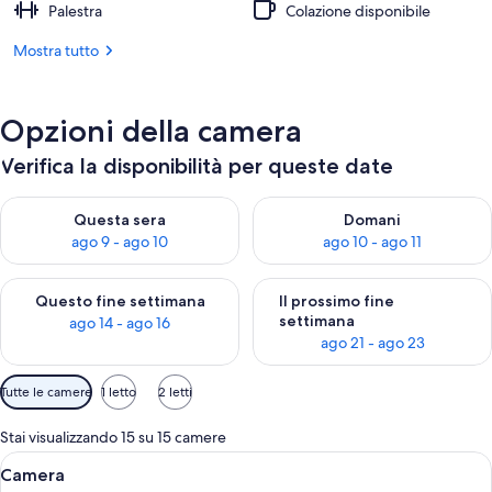
Palestra
Colazione disponibile
Mostra tutto
Opzioni della camera
Verifica la disponibilità per queste date
Verifica la disponibilità per questa sera, ago 9 - ago 10
Verifica la disponibilità per d
Questa sera
Domani
ago 9 - ago 10
ago 10 - ago 11
Verifica la disponibilità per questo fine settimana, ago 14 - ag
Verifica la disponibilità per i
Questo fine settimana
Il prossimo fine
settimana
ago 14 - ago 16
ago 21 - ago 23
Filtri
Tutte le camere
1 letto
2 letti
disponibili
per
Stai visualizzando 15 su 15 camere
le
Apri
Camera d'albergo con un letto grande
10
Camera
camere
tutte