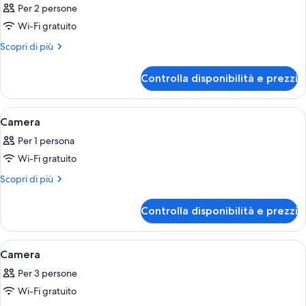
Per 2 persone
le
Wi-Fi gratuito
foto
per
Altri
Scopri di più
dettagli
Camera
per
Controlla disponibilità e prezzi
Camera
Apri
Una camera d'albergo con un letto, d
10
Camera
tutte
Per 1 persona
le
Wi-Fi gratuito
foto
per
Altri
Scopri di più
dettagli
Camera
per
Controlla disponibilità e prezzi
Camera
Apri
Camera d'albergo con un letto grande
11
Camera
tutte
Per 3 persone
le
Wi-Fi gratuito
foto