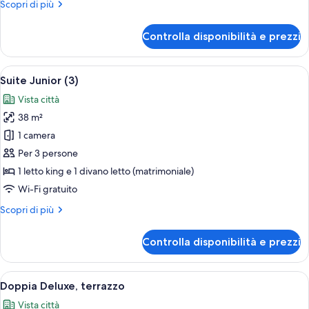
Altri
Scopri di più
dettagli
per
Controlla disponibilità e prezzi
Suite
Junior,
terrazzo
Apri
Camera da letto moderna con un letto
13
(2+1)
Suite Junior (3)
tutte
Vista città
le
38 m²
foto
per
1 camera
Suite
Per 3 persone
Junior
1 letto king e 1 divano letto (matrimoniale)
(3)
Wi-Fi gratuito
Altri
Scopri di più
dettagli
per
Controlla disponibilità e prezzi
Suite
Junior
(3)
Apri
Una camera d'albergo con un letto, una
9
Doppia Deluxe, terrazzo
tutte
Vista città