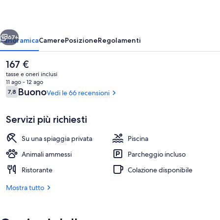
ietro
Avanti
67+
Panoramica
Camere
Posizione
Regolamenti
Il
167 €
prezzo
tasse e oneri inclusi
attuale
11 ago - 12 ago
è
Recensioni
Buono
7,8
Vedi le 66 recensioni
7,8 su 10
167 €
Servizi più richiesti
Su una spiaggia privata
Piscina
Piscina stagionale all'aperto
Animali ammessi
Parcheggio incluso
Ristorante
Colazione disponibile
Mostra tutto