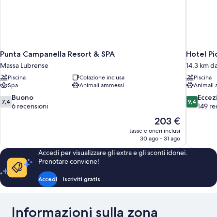
Punta Campanella Resort & SPA
Hotel Pi
Massa Lubrense
14,3 km d
Piscina
Colazione inclusa
Piscina
Spa
Animali ammessi
Animali
7.4
9.4
Buono
Eccez
7,4
9,4
su
su
6 recensioni
149 re
10,
10,
Il
203 €
Buono,
Eccezional
prezzo
tasse e oneri inclusi
6
149
attuale
30 ago - 31 ago
recensioni
recensioni
è
Accedi per visualizzare gli extra e gli sconti idonei.
203 €
Prenotare conviene!
Accedi
Iscriviti gratis
Informazioni sulla zona