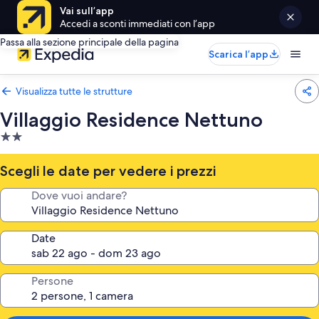
Vai sull’app
Accedi a sconti immediati con l’app
Passa alla sezione principale della pagina
Scarica l’app
Visualizza tutte le strutture
Villaggio Residence Nettuno
Struttura
a
2.0
Scegli le date per vedere i prezzi
stelle
Dove vuoi andare?
Date
Persone