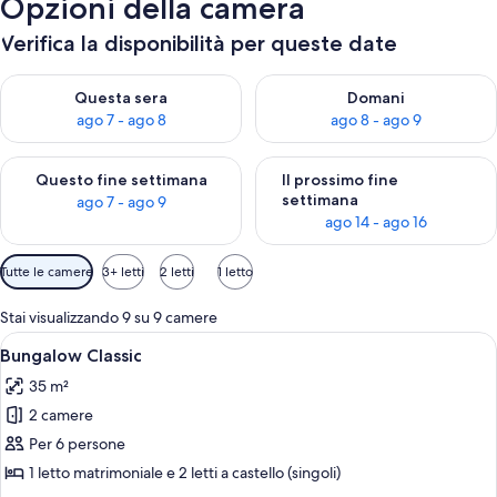
Opzioni della camera
Verifica la disponibilità per queste date
Verifica la disponibilità per questa sera, ago 7 - ago 8
Verifica la disponibilità per d
Questa sera
Domani
ago 7 - ago 8
ago 8 - ago 9
Verifica la disponibilità per questo fine settimana, ago 7 - ago
Verifica la disponibilità per il
Questo fine settimana
Il prossimo fine
settimana
ago 7 - ago 9
ago 14 - ago 16
Filtri
Tutte le camere
3+ letti
2 letti
1 letto
disponibili
per
Stai visualizzando 9 su 9 camere
le
Apri
Una camera da letto con un letto, un 
10
Bungalow Classic
camere
tutte
35 m²
le
2 camere
foto
per
Per 6 persone
Bungalow
1 letto matrimoniale e 2 letti a castello (singoli)
Classic