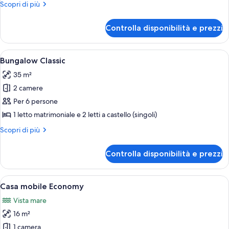
Altri
Scopri di più
dettagli
per
Controlla disponibilità e prezzi
Bungalow
Classic
Apri
Una camera da letto con un letto, un 
8
Bungalow Classic
tutte
35 m²
le
2 camere
foto
per
Per 6 persone
Bungalow
1 letto matrimoniale e 2 letti a castello (singoli)
Classic
Altri
Scopri di più
dettagli
per
Controlla disponibilità e prezzi
Bungalow
Classic
Apri
Camera d'albergo con un letto, due ab
7
Casa mobile Economy
tutte
Vista mare
le
16 m²
foto
per
1 camera