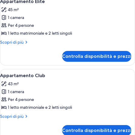
10
Appartamento Elite
tutte
45 m²
le
1 camera
foto
per
Per 4 persone
Appartamento
1 letto matrimoniale e 2 letti singoli
Elite
Altri
Scopri di più
dettagli
per
Controlla disponibilità e prezzi
Appartamento
Elite
Apri
Una stanza con un divano verde, una l
6
Appartamento Club
tutte
43 m²
le
1 camera
foto
per
Per 4 persone
Appartamento
1 letto matrimoniale e 2 letti singoli
Club
Altri
Scopri di più
dettagli
per
Controlla disponibilità e prezzi
Appartamento