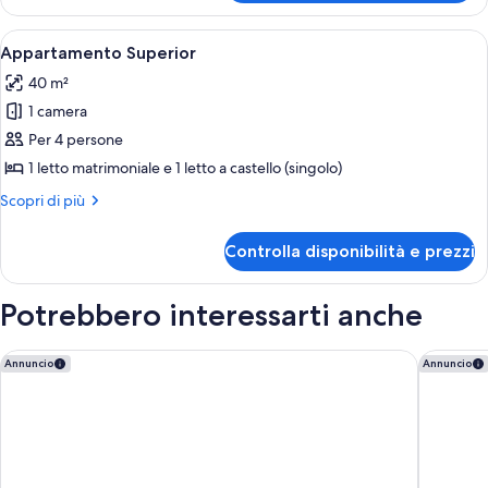
Club
Apri
Camera da letto con un bancone in piet
7
Appartamento Superior
tutte
40 m²
le
1 camera
foto
per
Per 4 persone
Appartamento
1 letto matrimoniale e 1 letto a castello (singolo)
Superior
Altri
Scopri di più
dettagli
per
Controlla disponibilità e prezzi
Appartamento
Superior
Potrebbero interessarti anche
Punta Campanella Resort & SPA
Hotel Pi
Annuncio
Annuncio