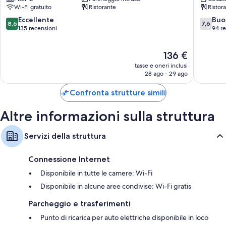
Mio
Antico
Altre dotazioni delle camere sono:
Wi-Fi gratuito
Ristorante
Ristor
Massa
Francisc
Lubrense
Massa
8.6
7.6
Eccellente
Buo
Docce con soffione a pioggia e bidet
8,6
7,6
Lubrens
su
su
135 recensioni
94 r
TV con canali via cavo
10,
10,
Eccellente,
Buono,
Balconi o patii arredati, guardaroba o armadi e frigoriferi
Il
136 €
135
94
prezzo
recensioni
recensio
tasse e oneri inclusi
attuale
28 ago - 29 ago
è
136 €
Confronta strutture simili
Altre informazioni sulla struttura
Servizi della struttura
Connessione Internet
Disponibile in tutte le camere: Wi-Fi
Disponibile in alcune aree condivise: Wi-Fi gratis
Parcheggio e trasferimenti
Punto di ricarica per auto elettriche disponibile in loco