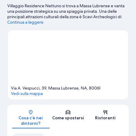
Villaggio Residence Nettuno si trova a Massa Lubrense e vanta
una posizione strategica su una spiaggia privata. Una delle
principali attrazioni culturali della zona è Scavi Archeologici di
Pompei. A livello naturalistico, invece, spiccano Riserva marina di
Continua a leggere
Punta Campanella e Grotta Azzurra. Viaggi con dei bambini?
Che ne dici di fare tappa a Chiostro di San Francesco e Villa
Fiorentino? Divertiti in acqua grazie a una delle iniziative sportive
della zona, tra cui windsurf, oppure puoi sempre vivere le tue
giornate all'aria aperta con attività come arrampicata su roccia,
gite a piedi o in bici e equitazione.
Vai alla guida turistica di
Massa Lubrense
Via A. Vespucci, 39, Massa Lubrense, NA, 80061
Vedi sulla mappa
Mappa
Cosa c’è nei
Come spostarsi
Ristoranti
dintorni?