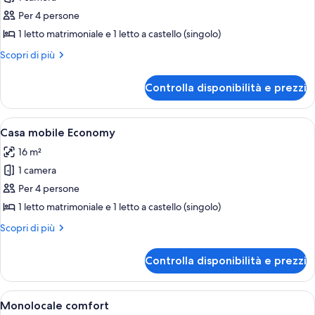
Casa
Per 4 persone
mobile
1 letto matrimoniale e 1 letto a castello (singolo)
Economy
Altri
Scopri di più
dettagli
per
Controlla disponibilità e prezzi
Casa
mobile
Economy
Apri
Camera d'albergo con un letto, due ab
6
Casa mobile Economy
tutte
16 m²
le
1 camera
foto
per
Per 4 persone
Casa
1 letto matrimoniale e 1 letto a castello (singolo)
mobile
Altri
Scopri di più
Economy
dettagli
per
Controlla disponibilità e prezzi
Casa
mobile
Economy
Apri
Un edificio a due piani con un balcone
7
Monolocale comfort
tutte