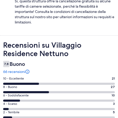
Sì, questa struttura offre la cancellazione gratuita su alcune
tariffe di camere selezionate, perché la flessibilità è
importante! Consulta le condizioni di cancellazione della
struttura sul nostro sito per ulteriori informazioni su requisiti e
limitazioni.
Recensioni
Recensioni su Villaggio
Residence Nettuno
Buono
7,8
66 recensioni
Valutazione
10 - Eccellente
21
di
Valutazione
8 - Buono
27
10
di
-
Valutazione
6 - Soddisfacente
10
8
Eccellente.
di
-
Valutazione
4 - Scarso
3
21
6
Buono.
di
su
-
Valutazione
2 - Terribile
5
27
4
66
Soddisfacente.