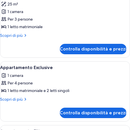
25 m²
le
1 camera
foto
per
Per 3 persone
Monolocale
1 letto matrimoniale
comfort
Altri
Scopri di più
dettagli
per
Controlla disponibilità e prezzi
Monolocale
comfort
Apri
Una terrazza con tavolo e sedie, un mur
6
Appartamento Exclusive
tutte
1 camera
le
Per 4 persone
foto
per
1 letto matrimoniale e 2 letti singoli
Appartamento
Altri
Scopri di più
Exclusive
dettagli
per
Controlla disponibilità e prezzi
Appartamento
Exclusive
Apri
Una stanza compatta con un letto, un 