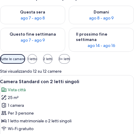
Verifica la disponibilità per questa sera, ago 7 - ago 8
Verifica la disponibilità per d
Questa sera
Domani
ago 7 - ago 8
ago 8 - ago 9
Verifica la disponibilità per questo fine settimana, ago 7 - ago
Verifica la disponibilità per il
Questo fine settimana
Il prossimo fine
settimana
ago 7 - ago 9
ago 14 - ago 16
Filtri
Tutte le camere
1 letto
2 letti
3+ letti
disponibili
per
Stai visualizzando 12 su 12 camere
le
Apri
Camera Standard con 2 letti singoli | 
13
Camera Standard con 2 letti singoli
camere
tutte
Vista città
le
25 m²
foto
per
1 camera
Camera
Per 3 persone
Standard
1 letto matrimoniale o 2 letti singoli
con
Wi-Fi gratuito
2