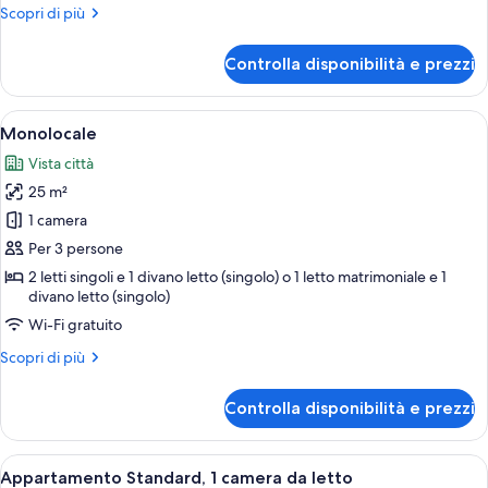
Altri
Scopri di più
letti
dettagli
singoli
per
Controlla disponibilità e prezzi
Camera
Standard
con
Apri
Monolocale | Minibar, una cassaforte i
11
2
Monolocale
tutte
letti
Vista città
singoli
le
25 m²
foto
per
1 camera
Monolocale
Per 3 persone
2 letti singoli e 1 divano letto (singolo) o 1 letto matrimoniale e 1
divano letto (singolo)
Wi-Fi gratuito
Altri
Scopri di più
dettagli
per
Controlla disponibilità e prezzi
Monolocale
Apri
Appartamento Standard, 1 camera da le
10
Appartamento Standard, 1 camera da letto