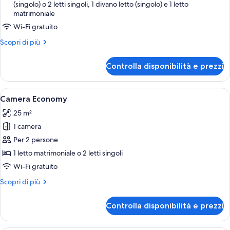
2
(singolo) o 2 letti singoli, 1 divano letto (singolo) e 1 letto
matrimoniale
camere
da
Wi-Fi gratuito
letto
Altri
Scopri di più
dettagli
per
Controlla disponibilità e prezzi
Appartamento
Standard,
2
Apri
Un letto matrimoniale con lenzuola bi
7
camere
Camera Economy
tutte
da
25 m²
letto
le
1 camera
foto
per
Per 2 persone
Camera
1 letto matrimoniale o 2 letti singoli
Economy
Wi-Fi gratuito
Altri
Scopri di più
dettagli
per
Controlla disponibilità e prezzi
Camera
Economy