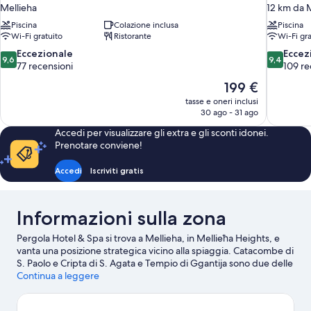
Mellieha
12 km da 
Piscina
Colazione inclusa
Piscina
Wi-Fi gratuito
Ristorante
Wi-Fi gra
9.6
9.4
Eccezionale
Eccez
9,6
9,4
su
su
77 recensioni
109 re
10,
10,
Il
199 €
Eccezionale,
Eccezional
prezzo
tasse e oneri inclusi
77
109
attuale
30 ago - 31 ago
recensioni
recensioni
è
Accedi per visualizzare gli extra e gli sconti idonei.
199 €
Prenotare conviene!
Accedi
Iscriviti gratis
Informazioni sulla zona
Pergola Hotel & Spa si trova a Mellieha, in Mellieħa Heights, e
vanta una posizione strategica vicino alla spiaggia. Catacombe di
S. Paolo e Cripta di S. Agata e Tempio di Ggantija sono due delle
principali attrazioni della zona. A livello naturalistico, invece,
Continua a leggere
spiccano Baia di Mellieha e Golden Sands Beach. Laguna Blu e
Cattedrale di San Paolo sono altri due luoghi da visitare