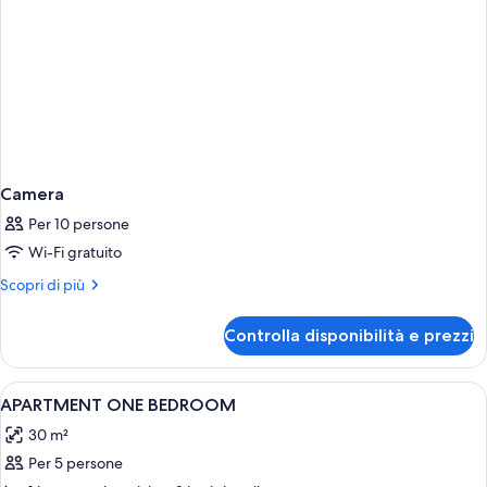
Camera
Per 10 persone
Wi-Fi gratuito
Altri
Scopri di più
dettagli
per
Controlla disponibilità e prezzi
Camera
Apri
Minibar, una cassaforte in camera, una
5
APARTMENT ONE BEDROOM
tutte
30 m²
le
Per 5 persone
foto