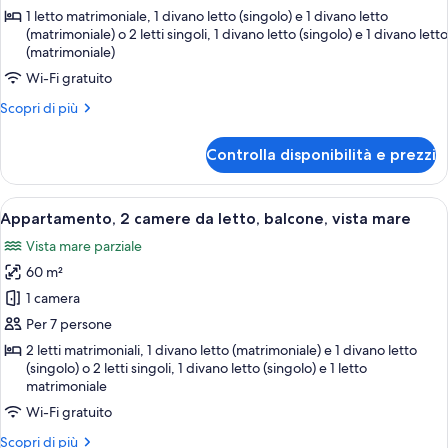
1
1 letto matrimoniale, 1 divano letto (singolo) e 1 divano letto
camera
(matrimoniale) o 2 letti singoli, 1 divano letto (singolo) e 1 divano letto
(matrimoniale)
da
letto,
Wi-Fi gratuito
balcone,
Altri
Scopri di più
vista
dettagli
per
mare
Controlla disponibilità e prezzi
Appartamento,
1
camera
Apri
Appartamento, 2 camere da letto, balco
7
da
Appartamento, 2 camere da letto, balcone, vista mare
tutte
letto,
Vista mare parziale
balcone,
le
vista
60 m²
foto
mare
per
1 camera
Appartamento,
Per 7 persone
2
2 letti matrimoniali, 1 divano letto (matrimoniale) e 1 divano letto
camere
(singolo) o 2 letti singoli, 1 divano letto (singolo) e 1 letto
matrimoniale
da
letto,
Wi-Fi gratuito
balcone,
Altri
Scopri di più