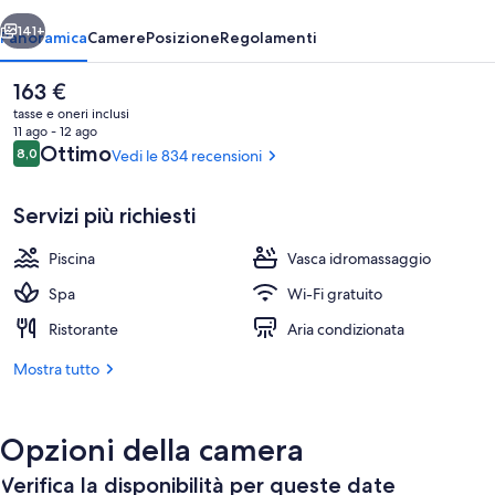
ietro
Avanti
141+
Panoramica
Camere
Posizione
Regolamenti
Il
163 €
prezzo
tasse e oneri inclusi
attuale
11 ago - 12 ago
è
Recensioni
Ottimo
8,0
Vedi le 834 recensioni
8,0 su 10
163 €
Servizi più richiesti
Piscina
Vasca idromassaggio
Piscina coperta, 2 piscine all'aperto, om
Spa
Wi-Fi gratuito
Ristorante
Aria condizionata
Mostra tutto
Opzioni della camera
Verifica la disponibilità per queste date