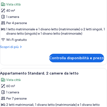
tutte
Vista città
le
40 m²
foto
per
1 camera
Appartamento
Per 4 persone
Standard,
1 letto matrimoniale e 1 divano letto (matrimoniale) o 2 letti singoli, 1
1
divano letto (singolo) e 1 divano letto (matrimoniale)
camera
Wi-Fi gratuito
da
Altri
Scopri di più
letto
dettagli
per
Controlla disponibilità e prezzi
Appartamento
Standard,
1
Apri
Appartamento Standard, 2 camere da le
10
camera
Appartamento Standard, 2 camere da letto
tutte
da
Vista città
letto
le
60 m²
foto
per
1 camera
Appartamento
Per 7 persone
Standard,
2 letti matrimoniali, 1 divano letto (matrimoniale) e 1 divano letto