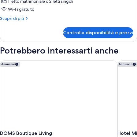
per
1 letto matrimoniale o 2 letti singoli
APARTMENT
Wi-Fi gratuito
ONE
Altri
Scopri di più
BEDROOM
dettagli
per
Controlla disponibilità e prezzi
APARTMENT
ONE
BEDROOM
Potrebbero interessarti anche
DOMS Boutique Living
Hotel Mis
Annuncio
Annuncio
DOMS Boutique Living
Hotel Mis