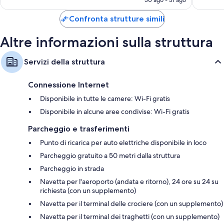
30 ago - 31 ago
recensioni
recensio
è
Bagni con docce e set di cortesia
148 €
Confronta strutture simili
TV a schermo piatto da 40 pollici con canali satellitari
Guardaroba o armadi, servizio babysitter in camera (a pagamento) e
Altre informazioni sulla struttura
pulizie giornaliere
Servizi della struttura
Connessione Internet
Disponibile in tutte le camere: Wi-Fi gratis
Disponibile in alcune aree condivise: Wi-Fi gratis
Parcheggio e trasferimenti
Punto di ricarica per auto elettriche disponibile in loco
Parcheggio gratuito a 50 metri dalla struttura
Parcheggio in strada
Navetta per l'aeroporto (andata e ritorno), 24 ore su 24 su
richiesta (con un supplemento)
Navetta per il terminal delle crociere (con un supplemento)
Navetta per il terminal dei traghetti (con un supplemento)