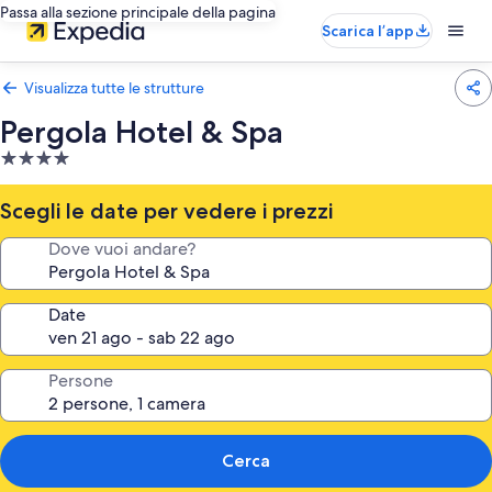
Passa alla sezione principale della pagina
Scarica l’app
Visualizza tutte le strutture
Pergola Hotel & Spa
Struttura
a
4.0
Scegli le date per vedere i prezzi
stelle
Dove vuoi andare?
Date
Persone
Cerca