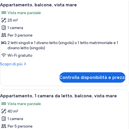
Apri
Una camera d'albergo con un letto, un 
7
Appartamento, balcone, vista mare
tutte
Vista mare parziale
le
25 m²
foto
per
1 camera
Appartamento,
Per 3 persone
balcone,
2 letti singoli e 1 divano letto (singolo) o 1 letto matrimoniale e 1
vista
divano letto (singolo)
mare
Wi-Fi gratuito
Altri
Scopri di più
dettagli
per
Controlla disponibilità e prezzi
Appartamento,
balcone,
vista
Apri
Bollitore elettrico
7
mare
Appartamento, 1 camera da letto, balcone, vista mare
tutte
Vista mare parziale
le
40 m²
foto
per
1 camera
Appartamento,
Per 5 persone