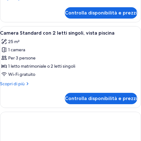
vista
dettagli
per
mare
Controlla disponibilità e prezzi
Appartamento,
2
camere
Apri
Camera d'albergo con due letti, una se
6
da
Camera Standard con 2 letti singoli, vista piscina
tutte
letto,
25 m²
balcone,
le
vista
1 camera
foto
mare
per
Per 3 persone
Camera
1 letto matrimoniale o 2 letti singoli
Standard
Wi-Fi gratuito
con
Altri
Scopri di più
2
dettagli
letti
per
Controlla disponibilità e prezzi
Camera
singoli,
Standard
vista
con
piscina
2
letti
singoli,
vista
piscina