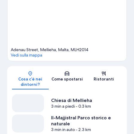
consigliati. Scopri le divertenti iniziative sportive della zona, tra
cui kayak e snorkeling; se invece preferisci non entrare in acqua,
nelle vicinanze puoi dedicarti ad attività come zip-line e
equitazione.
Vai alla guida turistica di Mellieha
Adenau Street, Mellieha, Malta, MLH2014
Vedi sulla mappa
Mappa
Cosa c’è nei
Come spostarsi
Ristoranti
dintorni?
Chiesa di Mellieha
3 min a piedi
- 0.3 km
Il-Majjistral Parco storico e
naturale
3 min in auto
- 2.3 km