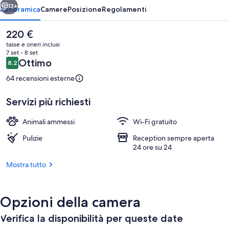
13+
Panoramica
Camere
Posizione
Regolamenti
Il
220 €
prezzo
tasse e oneri inclusi
attuale
7 set - 8 set
è
Recensioni
Ottimo
8,2
8,2 su 10
220 €
64 recensioni esterne
Servizi più richiesti
Esterni
Animali ammessi
Wi-Fi gratuito
Pulizie
Reception sempre aperta
24 ore su 24
Mostra tutto
Opzioni della camera
Verifica la disponibilità per queste date