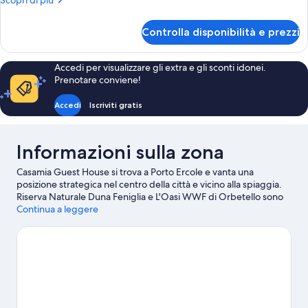
Scopri di più
mare
dettagli
parziale
per
Controlla disponibilità e prezzi
Camera
Superior,
balcone,
Accedi per visualizzare gli extra e gli sconti idonei.
vista
Prenotare conviene!
mare
parziale
Accedi
Iscriviti gratis
Informazioni sulla zona
Casamia Guest House si trova a Porto Ercole e vanta una
posizione strategica nel centro della città e vicino alla spiaggia.
Riserva Naturale Duna Feniglia e L'Oasi WWF di Orbetello sono
due tappe fondamentali per gli amanti della natura. Tra le altre
Continua a leggere
attrazioni della zona spiccano Acquario Mediterraneo
dell'Argentario e Parco Emozionale e Luminarie di Fontermosa.
Vai alla guida turistica di Porto Ercole
Mostra altre guest house a Porto Ercole