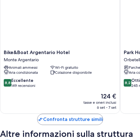
Guardaroba o armadi e pulizie giornaliere
Bike&Boat
Park
Bike&Boat Argentario Hotel
Park H
Argentario
Hotel
Monte Argentario
Orbetel
Hotel
Residen
Animali ammessi
Wi-Fi gratuito
Parche
Monte
Orbetel
Aria condizionata
Colazione disponibile
Aria c
Argentario
8.8
8.2
Eccellente
Ott
8,8
8,2
su
su
149 recensioni
245 
10,
10,
Il
124 €
Eccellente,
Ottimo,
prezzo
149
245
tasse e oneri inclusi
attuale
6 set - 7 set
recensioni
recensio
è
124 €
Confronta strutture simili
Altre informazioni sulla struttura