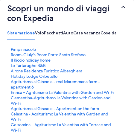
Scopri un mondo di viaggi
con Expedia
Sistemazione
Volo
Pacchetti
Auto
Case vacanza
Cose da fare
L
Pimpinnacolo
i
L
Room-Giuly's Room Porto Santo Stefano
n
i
L
Il Riccio holiday home
k
n
i
L
Le Tartarughe B&B
c
k
n
i
L
Airone Residenza Turistico Alberghiera
h
c
k
n
i
L
Hotiday Lodge Orbetello
e
h
c
k
n
i
L
Agriturismo al Girasole - real Maremmana farm -
a
e
h
c
k
n
i
apartment 6
p
a
e
h
c
k
n
L
Enrica – Agriturismo La Valentina with Garden and Wi-Fi
r
p
a
e
h
c
k
i
L
Clementina-Agriturismo La Valentina with Garden and
e
r
p
a
e
h
c
n
i
Wi-Fi
l
e
r
p
a
e
h
k
n
L
Agriturismo al Girasole - Apartment on the farm
a
l
e
r
p
a
e
c
k
i
L
Celestina - Agriturismo La Valentina with Garden and
p
a
l
e
r
p
a
h
c
n
i
Wi-Fi
a
p
a
l
e
r
p
e
h
k
n
L
Gelsomina – Agriturismo La Valentina with Terrace and
g
a
p
a
l
e
r
a
e
c
k
i
Wi-Fi