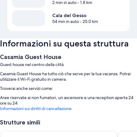
2 min in auto
- 1.8 km
Cala del Gesso
54 min in auto
- 25.0 km
Informazioni su questa struttura
Casamia Guest House
Guest house nel centro della città
Casamia Guest House ha tutto ciò che serve per la tua vacanza. Potrai
utilizzare il Wi-Fi gratuito in camera.
Troverai anche servizi come:
Aree riservate ai non fumatori, un ascensore e una reception aperta 24
ore su 24
Informazioni sui diritti di cancellazione
Caratteristiche della camera
Tutte le camere di Casamia Guest House offrono comfort come
Strutture simili
accappatoi, oltre a utili dotazioni come il Wi-Fi gratis.
Bike&Boat Argentario Hotel
Park Hot
Altri servizi di tutte le camere includono: