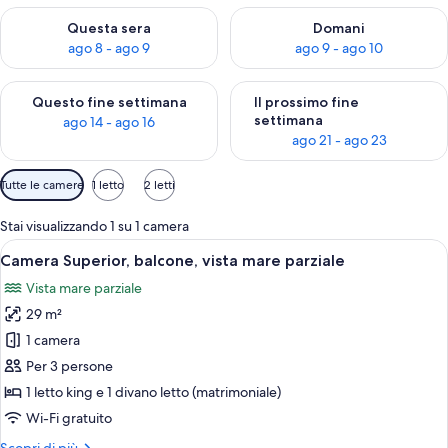
Verifica la disponibilità per questa sera, ago 8 - ago 9
Verifica la disponibilità per d
Questa sera
Domani
ago 8 - ago 9
ago 9 - ago 10
Verifica la disponibilità per questo fine settimana, ago 14 - ag
Verifica la disponibilità per i
Questo fine settimana
Il prossimo fine
settimana
ago 14 - ago 16
ago 21 - ago 23
Filtri
Tutte le camere
1 letto
2 letti
disponibili
per
Stai visualizzando 1 su 1 camera
le
Apri
Camera d'hotel con un letto grande, un
10
Camera Superior, balcone, vista mare parziale
camere
tutte
Vista mare parziale
le
29 m²
foto
per
1 camera
Camera
Per 3 persone
Superior,
1 letto king e 1 divano letto (matrimoniale)
balcone,
Wi-Fi gratuito
vista
Altri