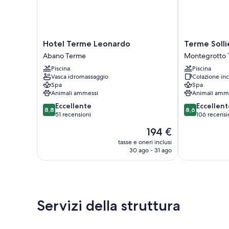
Hotel
Terme
Hotel Terme Leonardo
Terme Soll
Terme
Sollievo
Abano Terme
Montegrotto
Leonardo
Montegrotto
Piscina
Piscina
Abano
Terme
Vasca idromassaggio
Colazione inc
Terme
Spa
Spa
Animali ammessi
Animali amm
8.8
8.6
Eccellente
Eccellent
8,8
8,6
su
su
51 recensioni
106 recensi
10,
10,
Il
194 €
Eccellente,
Eccellente,
prezzo
51
106
tasse e oneri inclusi
attuale
30 ago - 31 ago
recensioni
recensioni
è
194 €
Servizi della struttura