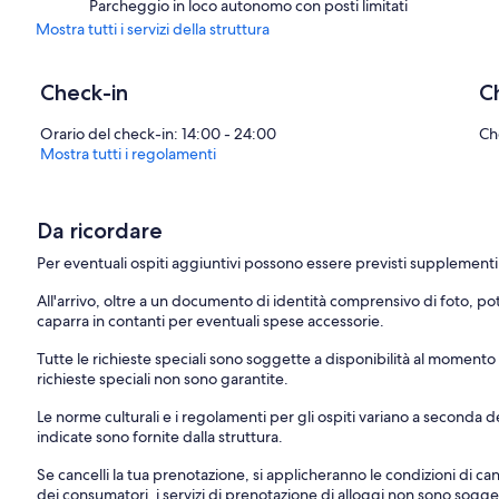
Parcheggio in loco autonomo con posti limitati
Mostra tutti i servizi della struttura
Check-in
C
Orario del check-in: 14:00 - 24:00
Ch
Mostra tutti i regolamenti
Da ricordare
Per eventuali ospiti aggiuntivi possono essere previsti supplementi, va
All'arrivo, oltre a un documento di identità comprensivo di foto, p
caparra in contanti per eventuali spese accessorie.
Tutte le richieste speciali sono soggette a disponibilità al moment
richieste speciali non sono garantite.
Le norme culturali e i regolamenti per gli ospiti variano a seconda d
indicate sono fornite dalla struttura.
Se cancelli la tua prenotazione, si applicheranno le condizioni di canc
dei consumatori, i servizi di prenotazione di alloggi non sono soggett