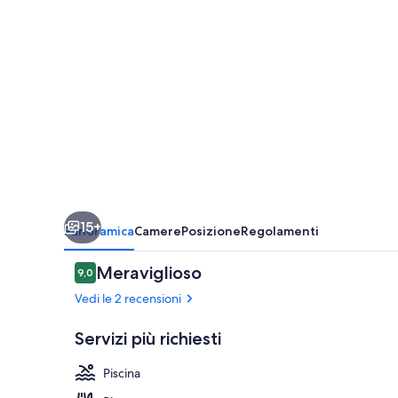
15+
Panoramica
Camere
Posizione
Regolamenti
Recensioni
Meraviglioso
9,0
9,0 su 10
Vedi le 2 recensioni
Servizi più richiesti
Piscina