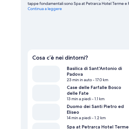
tappe fondamentali sono Spa at Petrarca Hotel Terme e Pisc
assistere? Palaindoor di Padova o Stadio Euganeo potre
Continua a leggere
guida turistica di Montegrotto Terme
Cosa c’è nei dintorni?
Basilica di Sant'Antonio di
Padova
23 min in auto
- 17.0 km
Case delle Farfalle Bosco
delle Fate
13 min a piedi
- 1.1 km
Duomo dei Santi Pietro ed
Eliseo
14 min a piedi
- 1.2 km
Spa at Petrarca Hotel Terme