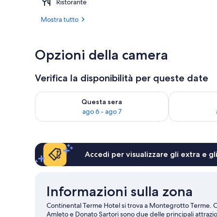
Ristorante
Piscina coper
Mostra tutto
Opzioni della camera
Verifica la disponibilità per queste date
Verifica la disponibilità per questa sera, ago 6 - ago
Verifica la di
Questa sera
ago 6 - ago 7
Accedi per visualizzare gli extra e g
Informazioni sulla zona
Continental Terme Hotel si trova a Montegrotto Terme. C
Amleto e Donato Sartori sono due delle principali attrazioni