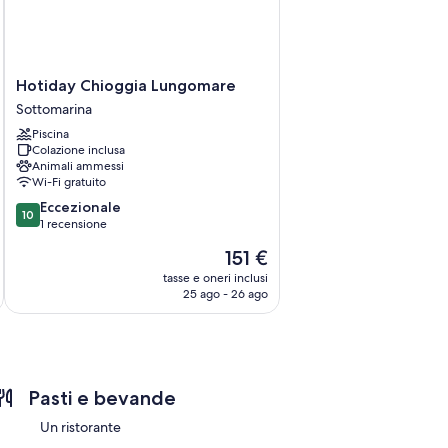
Hotiday
Hotiday Chioggia Lungomare
Chioggia
Sottomarina
Lungomare
Piscina
Sottomarina
Colazione inclusa
Animali ammessi
Wi-Fi gratuito
10.0
Eccezionale
10
su
1 recensione
10,
Il
151 €
Eccezionale,
prezzo
1
tasse e oneri inclusi
attuale
25 ago - 26 ago
recensione
è
151 €
Pasti e bevande
Un ristorante