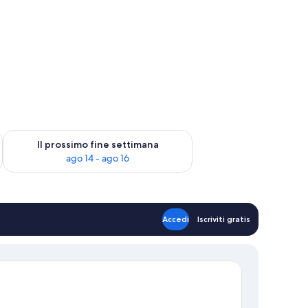
ne settimana, ago 7 - ago 9
Verifica la disponibilità per il prossimo fine settimana, ago 14 
Il prossimo fine settimana
ago 14 - ago 16
Accedi
Iscriviti gratis