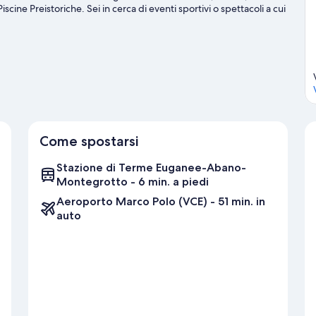
ine Preistoriche. Sei in cerca di eventi sportivi o spettacoli a cui
bbero avere in programma qualcosa di interessante per te.
Vai alla
Come spostarsi
Stazione di Terme Euganee-Abano-
Montegrotto - 6 min. a piedi
Aeroporto Marco Polo (VCE) - 51 min. in
auto