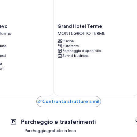
Grand
ievo
Grand Hotel Terme
Hotel
 Terme
MONTEGROTTO TERME
Terme
Piscina
MONTEGROTTO
lusa
Ristorante
TERME
Parcheggio disponibile
essi
Servizi business
e
oni
Confronta strutture simili
Parcheggio e trasferimenti
Parcheggio gratuito in loco