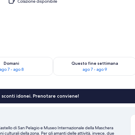
Colazione disponibile
ta
 7
sponibilità per domani, ago 7 - ago 8
Verifica la disponibilità per questo fi
Domani
Questo fine settimana
ago 7 - ago 8
ago 7 - ago 9
li sconti idonei. Prenotare conviene!
astello di San Pelagio e Museo Internazionale della Maschera
 culturali della zona. Per gli amanti delle attività, invece, due