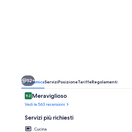
52+
Panoramica
Servizi
Posizione
Tariffe
Regolamenti
Recensioni
Meraviglioso
9,2
9,2 su 10
Vedi le 563 recensioni
Servizi più richiesti
Cucina