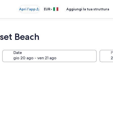
•
Apri l’app
EUR
Aggiungi la tua struttura
set Beach
Date
P