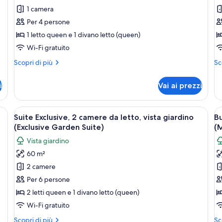
1 camera
Suite,
B
1
2
Per 4 persone
camera
c
1 letto queen e 1 divano letto (queen)
da
d
Wi-Fi gratuito
letto,
le
Altri
Alt
Scopri di più
Sc
vista
vi
dettagli
de
giardino
l
per
pe
i
Vai ai prezzi
Suite,
Bu
(Garden
(
1
2
Suite)
B
camera
ca
na bianca in un giardino con un patio in legno e un portico coperto.
Apri
Una moderna casa a due piani con un 
A
4
da
da
Suite Exclusive, 2 camere da letto, vista giardino
Bu
tutte
t
letto,
let
(Exclusive Garden Suite)
(M
vista
le
vis
le
Vista giardino
giardino
la
foto
f
(Garden
(B
60 m²
per
p
Suite)
Bu
2 camere
Suite
B
Exclusive,
D
Per 6 persone
2
2
2 letti queen e 1 divano letto (queen)
camere
c
Wi-Fi gratuito
da
d
Altri
Alt
Scopri di più
Sc