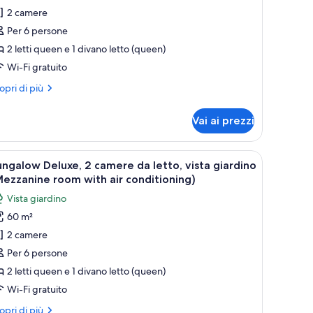
2 camere
ungalow,
Per 6 persone
amere
2 letti queen e 1 divano letto (queen)
a
Wi-Fi gratuito
tto,
ri
opri di più
sta
ttagli
aguna
r
Vai ai prezzi
ngalow,
Beach
ungalow)
mere
muro in pietra e un tendone rosso.
pri
Una camera da letto con un letto al centro, du
9
ngalow Deluxe, 2 camere da letto, vista giardino
utte
to,
ezzanine room with air conditioning)
ta
Vista giardino
guna
oto
each
60 m²
er
ngalow)
2 camere
ungalow
eluxe,
Per 6 persone
2 letti queen e 1 divano letto (queen)
amere
Wi-Fi gratuito
a
ri
opri di più