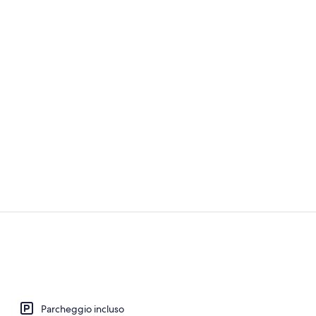
Bungalow fami
Bungalow, 2 
Parcheggio incluso