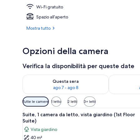
Wi-Fi gratuito
Bungalow, 2 c
Spazio all’aperto
Mostra tutto
Opzioni della camera
Verifica la disponibilità per queste date
Verifica la disponibilità per questa sera, ago 7 - ago
Verifica la di
Questa sera
ago 7 - ago 8
Filtri
Tutte le camere
1 letto
2 letti
3+ letti
disponibili
Apri
Un soggiorno moderno con un d
per
6
Suite, 1 camera da letto, vista giardino (1st Floor
tutte
le
Suite)
le
camere
Vista giardino
foto
40 m²
per