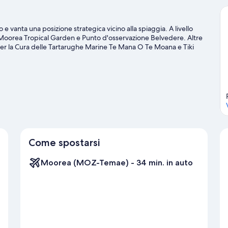
vanta una posizione strategica vicino alla spiaggia. A livello
sono Moorea Tropical Garden e Punto d'osservazione Belvedere. Altre
r la Cura delle Tartarughe Marine Te Mana O Te Moana e Tiki
Course sono altri due luoghi da visitare consigliati. Grazie ad
le vicinanze, divertirsi in acqua non sarà certo difficile!
Vai alla
Come spostarsi
Moorea (MOZ-Temae) - 34 min. in auto