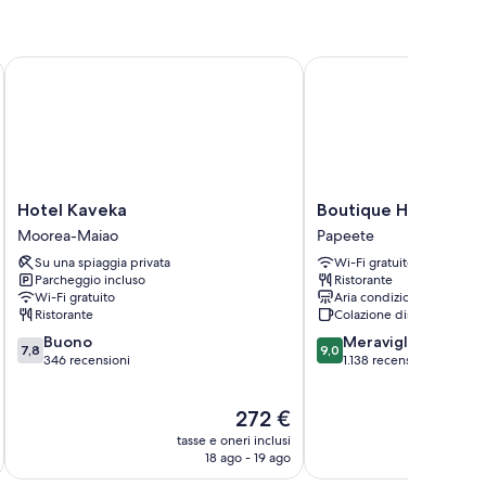
a sono la bella spiaggia e il personale gentile.
Hotel Kaveka
Boutique Hotel Kon Tiki
zioni come il Wi-Fi gratis, casseforti e macchine per caffè
Hotel
Boutique
Hotel Kaveka
Boutique Hotel Kon T
Kaveka
Hotel
Moorea-Maiao
Papeete
Moorea-
Kon
Su una spiaggia privata
Wi-Fi gratuito
Maiao
Tiki
Parcheggio incluso
Ristorante
Tahiti
Wi-Fi gratuito
Aria condizionata
Papeete
Ristorante
Colazione disponibile
7.8
9.0
Buono
Meraviglioso
7,8
9,0
su
su
346 recensioni
1.138 recensioni
10,
10,
Buono,
Meraviglioso,
Il
272 €
346
1.138
prezzo
recensioni
recensioni
tasse e oneri inclusi
t
attuale
18 ago - 19 ago
è