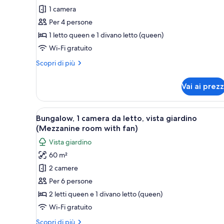
1 camera
Suite,
1
Per 4 persone
camera
1 letto queen e 1 divano letto (queen)
da
Wi-Fi gratuito
letto,
Altri
Scopri di più
vista
dettagli
giardino
per
Vai ai prezz
Suite,
(1st
1
Floor
camera
Apri
Una donna seduta su una poltro
Suite)
7
da
Bungalow, 1 camera da letto, vista giardino
tutte
letto,
(Mezzanine room with fan)
vista
le
Vista giardino
giardino
foto
(1st
60 m²
per
Floor
2 camere
Bungalow,
Suite)
1
Per 6 persone
camera
2 letti queen e 1 divano letto (queen)
da
Wi-Fi gratuito
letto,
Altri
Scopri di più