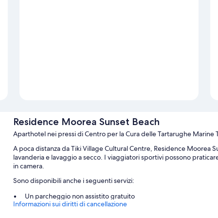
Residence Moorea Sunset Beach
Aparthotel nei pressi di Centro per la Cura delle Tartarughe Marin
A poca distanza da Tiki Village Cultural Centre, Residence Moorea Su
lavanderia e lavaggio a secco. I viaggiatori sportivi possono praticare
in camera.
Sono disponibili anche i seguenti servizi:
Un parcheggio non assistito gratuito
Informazioni sui diritti di cancellazione
Un campo da tennis all'aperto, aree riservate ai non fumatori e 