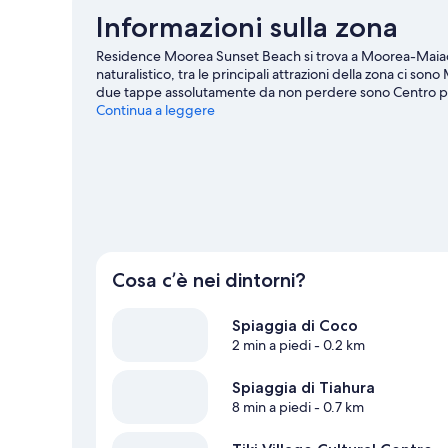
(Mezzanine
fan)
Informazioni sulla zona
room
with
Residence Moorea Sunset Beach si trova a Moorea-Maiao e 
fan)
naturalistico, tra le principali attrazioni della zona ci 
due tappe assolutamente da non perdere sono Centro pe
Village Cultural Centre. Vaiare e Moorea Green Pearl Golf 
Continua a leggere
attività come kayak, immersioni subacquee e snorkeling nel
guida turistica di Moorea-Maiao
Mostra altri aparthotel a Moorea-Maiao
Cosa c’è nei dintorni?
Spiaggia di Coco
2 min a piedi
- 0.2 km
Spiaggia di Tiahura
8 min a piedi
- 0.7 km