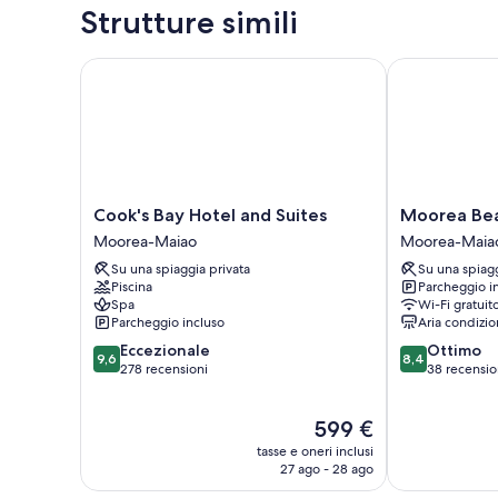
Strutture simili
Cook's Bay Hotel and Suites
Moorea Beac
Cook's
Moorea
Cook's Bay Hotel and Suites
Moorea Be
Bay
Beach
Moorea-Maiao
Moorea-Maia
Hotel
Lodge
Su una spiaggia privata
Su una spiagg
and
Moorea-
Piscina
Parcheggio i
Suites
Maiao
Spa
Wi-Fi gratuit
Moorea-
Parcheggio incluso
Aria condizio
Maiao
9.6
8.4
Eccezionale
Ottimo
9,6
8,4
su
su
278 recensioni
38 recensio
10,
10,
Eccezionale,
Ottimo,
Il
599 €
278
38
prezzo
recensioni
recensioni
tasse e oneri inclusi
attuale
27 ago - 28 ago
è