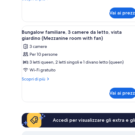
vista
dettagli
giardino
per
Vai ai prezz
Bungalow,
(Mezzanine
1
room
camera
Apri
Bungalow familiare, 3 camere da
with
8
da
Bungalow familiare, 3 camere da letto, vista
tutte
fan)
letto,
giardino (Mezzanine room with fan)
vista
le
3 camere
giardino
foto
(Mezzanine
Per 10 persone
per
room
3 letti queen, 2 letti singoli e 1 divano letto (queen)
Bungalow
with
fan)
familiare,
Wi-Fi gratuito
3
Altri
Scopri di più
camere
dettagli
per
da
Vai ai prezz
Bungalow
letto,
familiare,
vista
3
giardino
camere
da
(Mezzanine
Accedi per visualizzare gli extra e g
letto,
room
vista
with
giardino