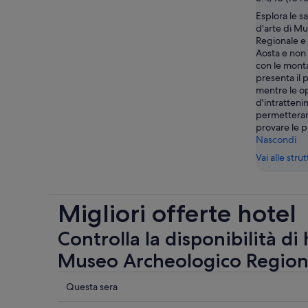
Esplora le s
d'arte di M
Regionale e s
Aosta e non 
con le mont
presenta il 
mentre le o
d'intratteni
permetteran
provare le pi
Nascondi
Vai alle stru
Migliori offerte hotel
Controlla la disponibilità di
Museo Archeologico Region
Controlla
Questa sera
i