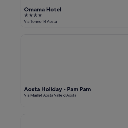
Omama Hotel
4
out
Via Torino 14 Aosta
of
5
Aosta Holiday - Pam Pam
Aosta Holiday - Pam Pam
Via Maillet Aosta Valle d'Aosta
Appartamento 4 con Vista Montagna, Wi-Fi e Aria 