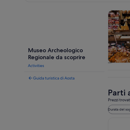
Guarda la mappa
Cibo, beva
Museo Archeologico
Regionale da scoprire
Activities
Cibo, be
vita no
Guida turistica di Aosta
Parti
Prezzi trovat
Durata del so