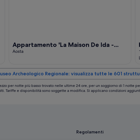
Appartamento 'La Maison De Ida -
Petite' con Wi-Fi e Aria Condizionata
Aosta
useo Archeologico Regionale: visualizza tutte le 601 struttu
ezzo per notte più basso trovato nelle ultime 24 ore, per un soggiorno di 1 notte pe
lti. Tariffe e disponibilità sono soggette a modifica. Si applicano condizioni aggiunt
Regolamenti