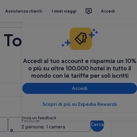
Assistenza clienti
I miei viaggi
Accedi
Organizza il tuo viaggio
Tour e Visite
Accedi al tuo account e risparmia un 10%
o più su oltre 100.000 hotel in tutto il
mondo con le tariffe per soli iscritti
Accedi
Scopri di più su Expedia Rewards
Aggiungi più date o destinazioni
Invia un feedback
Persone
Cerca
2 persone, 1 camera