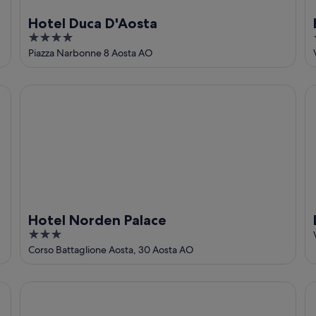
Hotel Duca D'Aosta
4
out
Piazza Narbonne 8 Aosta AO
of
5
Hotel Norden Palace
Le
Hotel Norden Palace
3
out
Corso Battaglione Aosta, 30 Aosta AO
of
5
Condizionata
Appartamento 'La Maison De Ida - Petite' con Wi-Fi e Aria
Ho