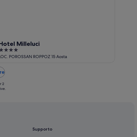
Hotel Milleluci
4
out
LOC. POROSSAN ROPPOZ 15 Aosta
of
5
re
r 2
ive.
Supporto