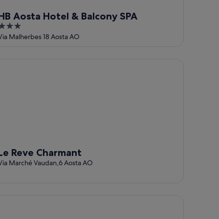
HB Aosta Hotel & Balcony SPA
3
out
Via Malherbes 18 Aosta AO
of
5
 Reve Charmant
Le Reve Charmant
Via Marché Vaudan,6 Aosta AO
 Condizionata
tel Milleluci