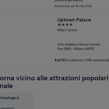
pulizia e gentilezza
Recensione del 18 mar 2026
Uptown Palace
4
out
Milan Centre
of
5
Volo andata e ritorno incluso
Bari (BRI) - Milano (MXP)
8,6
/
10
Eccellente! (1.018 recensioni)
orna vicino alle attrazioni popola
nale
cheologico
ecensioni)