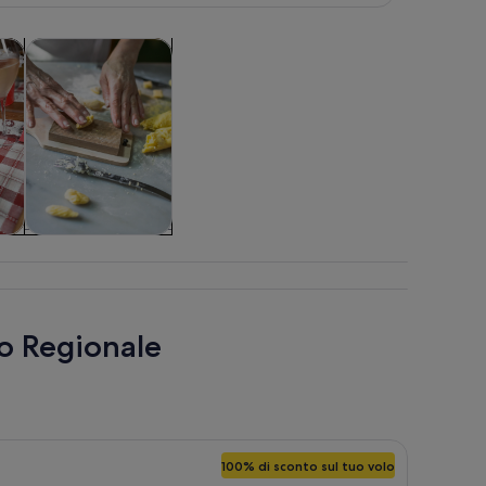
ra in una nuova scheda
Apertura in una nuova scheda
Apertura in una nuova scheda
Lezioni e laboratori
Lezioni e
laboratori
co Regionale
100% di sconto sul tuo volo