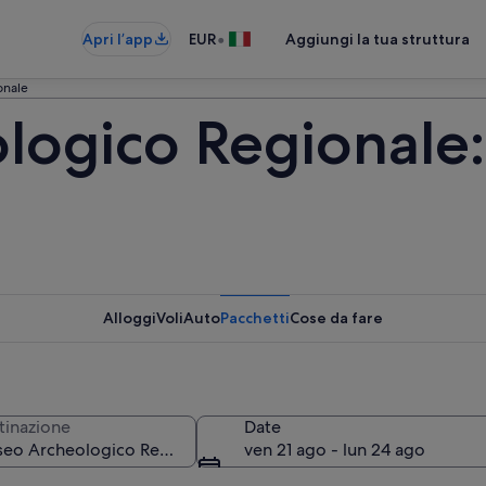
•
Apri l’app
EUR
Aggiungi la tua struttura
onale
ogico Regionale: 
Alloggi
Voli
Auto
Pacchetti
Cose da fare
tinazione
Date
ven 21 ago - lun 24 ago