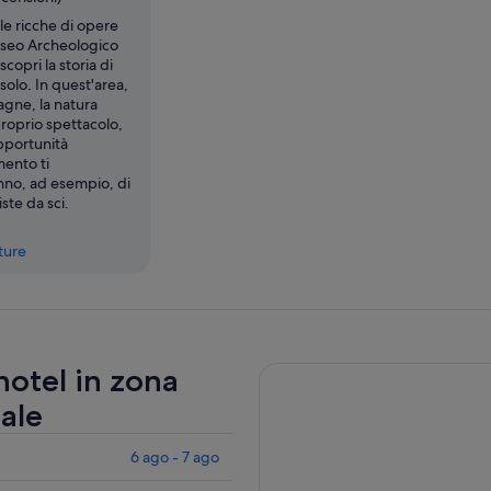
ale ricche di opere
useo Archeologico
copri la storia di
solo. In quest'area,
agne, la natura
proprio spettacolo,
pportunità
mento ti
no, ad esempio, di
ste da sci.
tture
 hotel in zona
ale
6 ago - 7 ago