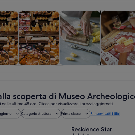
Apertura in una nuova scheda
Apertura in una nuova scheda
Apertu
nde e vita notturna
Tour e gite di un giorno
Tour privati e personalizzati
Storia e cultura
vande e
Tour e gite di un
Tour privati e
Storia e cultura
tturna
giorno
personalizzati
 alla scoperta di Museo Archeologi
i nelle ultime 48 ore. Clicca per visualizzare i prezzi aggiornati.
ggiorno
Categoria struttura
Prima classe
Rimuovi tutti i filtri
Residence Star