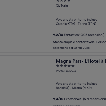
4
out
Cit Turin
of
5
Volo andata e ritorno incluso
Catania (CTA) - Torino (TRN)
9,2
/
10
Fantastico! (405 recensioni)
Stanza ampia e confortevole. Persona
Recensione del 22 feb 2026
Magna Pars- L'Hotel à 
5
of the World
out
Porta Genova
of
5
Volo andata e ritorno incluso
Bari (BRI) - Milano (MXP)
9,4
/
10
Eccezionale! (591 recensioni)