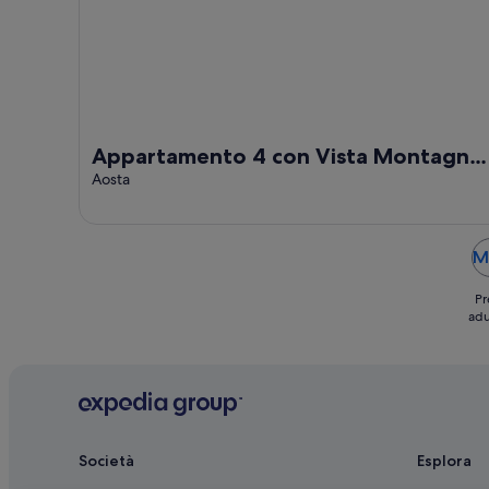
Appartamento 4 con Vista Montagna,
Wi-Fi e Aria Condizionata
Aosta
M
Pr
adu
Società
Esplora