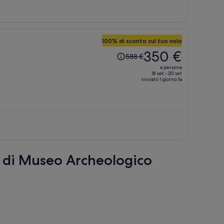
100% di sconto sul tuo volo
Il
350 €
588 €
prezzo
a persona
era
18 set - 20 set
trovato 1 giorno fa
588 €,
ora
è
350 €
a
persona
ri di Museo Archeologico