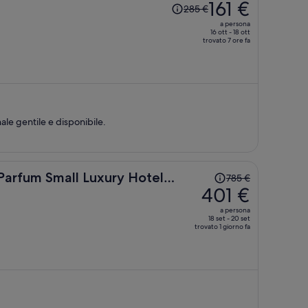
Il
161 €
285 €
prezzo
a persona
era
16 ott - 18 ott
trovato 7 ore fa
285 €,
ora
è
161 €
a
persona
le gentile e disponibile.
Il
Parfum Small Luxury Hotels
785 €
prezzo
401 €
era
a persona
785 €,
18 set - 20 set
trovato 1 giorno fa
ora
è
401 €
a
persona