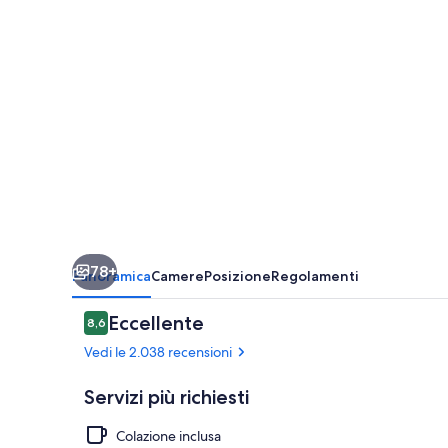
Nashville
Downtown
78+
Panoramica
Camere
Posizione
Regolamenti
Recensioni
Eccellente
8,6
8,6 su 10
Vedi le 2.038 recensioni
Servizi più richiesti
Colazione inclusa