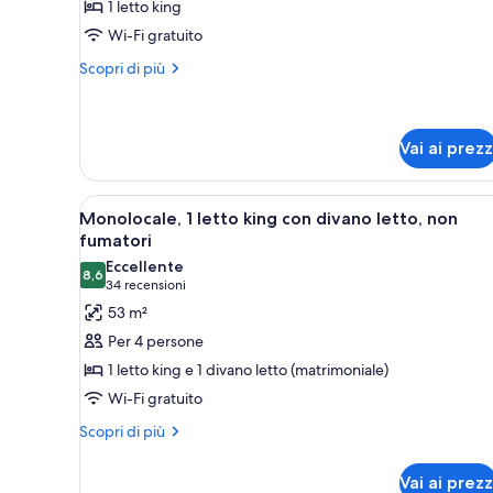
1 letto king
1
Wi-Fi gratuito
letto
king,
Altri
Scopri di più
dettagli
non
per
fumatori
Camera,
1
Vai ai prezz
letto
king,
Apri
Un balcone con una sedia, un mu
non
7
Monolocale, 1 letto king con divano letto, non
fumatori
tutte
fumatori
le
Eccellente
8,6
foto
8,6 su 10
(34
34 recensioni
per
recensioni)
53 m²
Monolocale,
Per 4 persone
1
1 letto king e 1 divano letto (matrimoniale)
letto
Wi-Fi gratuito
king
Altri
con
Scopri di più
dettagli
divano
per
letto,
Vai ai prezz
Monolocale,