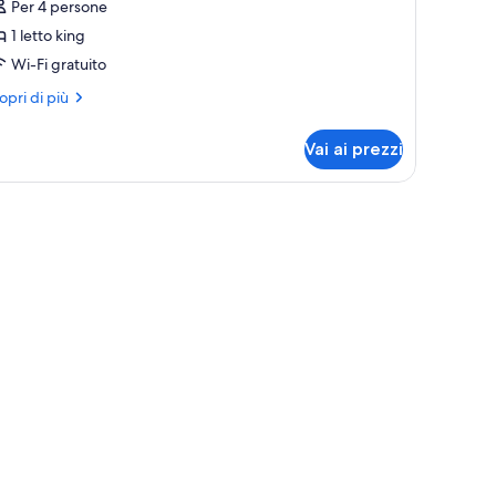
Per 4 persone
1 letto king
etto
Wi-Fi gratuito
ing,
on
ri
opri di più
umatori
ttagli
r
Vai ai prezzi
ite,
tto
hermo piatto, forno a microonde, scrivania con lampada e una sedia.
ng,
n
matori