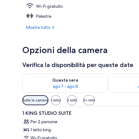
Wi-Fi gratuito
Reception
Palestra
Mostra tutto
Opzioni della camera
Verifica la disponibilità per queste date
Verifica la disponibilità per questa sera, ago 7 - ago
Verifica la di
Questa sera
ago 7 - ago 8
Filtri
Tutte le camere
1 letto
2 letti
3+ letti
disponibili
Apri
Biancheria da letto ipoallergen
per
5
1 KING STUDIO SUITE
tutte
le
Per 2 persone
le
camere
1 letto king
foto
per
Wi-Fi gratuito