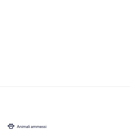
Reception
Esterni
Animali ammessi