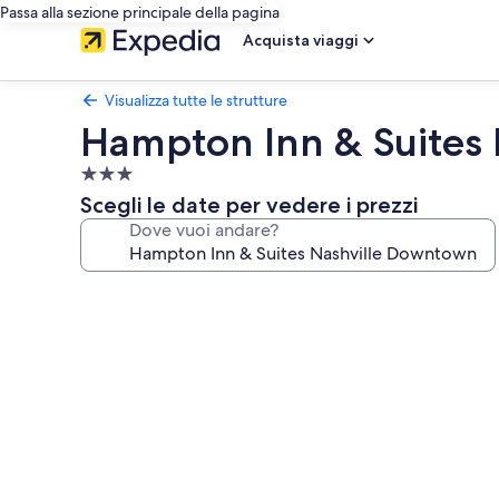
Passa alla sezione principale della pagina
Acquista viaggi
Visualizza tutte le strutture
Hampton Inn & Suites
Struttura
a
Scegli le date per vedere i prezzi
3.0
Dove vuoi andare?
stelle
Galleria
fotografica
per
Hampton
Inn
&
Suites