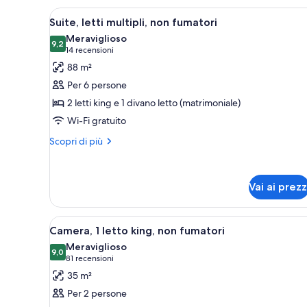
multipli,
Apri
Una camera d'albergo con un l
5
vasca
Suite, letti multipli, non fumatori
tutte
da
Meraviglioso
bagno
le
9,2
9,2 su 10
(14
14 recensioni
foto
recensioni)
88 m²
per
Per 6 persone
Suite,
2 letti king e 1 divano letto (matrimoniale)
letti
Wi-Fi gratuito
multipli,
non
Altri
Scopri di più
dettagli
fumatori
per
Suite,
Vai ai prezz
letti
multipli,
non
Apri
Camera d'albergo con un letto
fumatori
5
Camera, 1 letto king, non fumatori
tutte
Meraviglioso
le
9,0
9,0 su 10
(81
81 recensioni
foto
recensioni)
35 m²
per
Per 2 persone
Camera,