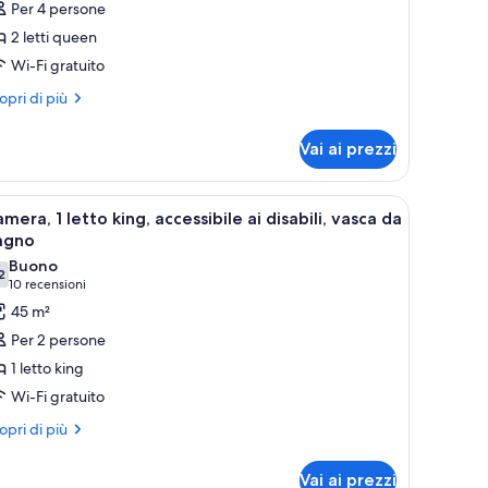
Per 4 persone
amera,
2 letti queen
asca
Wi-Fi gratuito
a
agno
ri
opri di più
ttagli
Hearing)
r
Vai ai prezzi
mera,
sca
tra con tende.
a scrivania con una sedia, una televisione e una finestra con tende.
pri
Camera d'albergo con un letto grande, una sc
5
gno
mera, 1 letto king, accessibile ai disabili, vasca da
utte
earing)
agno
Buono
2
oto
,2 su 10
(10
10 recensioni
er
recensioni)
45 m²
amera,
Per 2 persone
1 letto king
etto
Wi-Fi gratuito
ing,
ri
ccessibile
opri di più
ttagli
r
sabili,
Vai ai prezzi
mera,