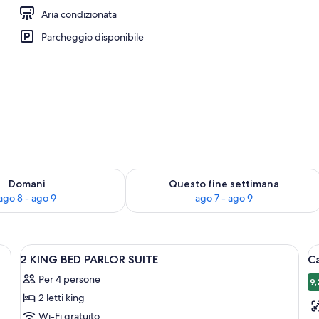
Aria condizionata
Parcheggio disponibile
 8
sponibilità per domani, ago 8 - ago 9
Verifica la disponibilità per questo fi
Domani
Questo fine settimana
ago 8 - ago 9
ago 7 - ago 9
ica, copriletto in piuma, una scrivania
Apri
Biancheria da letto ipoallergenica, cop
A
18
2 KING BED PARLOR SUITE
C
tutte
t
Per 4 persone
le
le
9,
9
2 letti king
foto
f
per
p
Wi-Fi gratuito