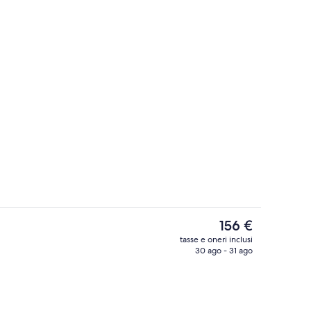
Suite, 1 letto king, vasca da bagno, ad
Il
156 €
prezzo
tasse e oneri inclusi
attuale
30 ago - 31 ago
Reception
è
156 €