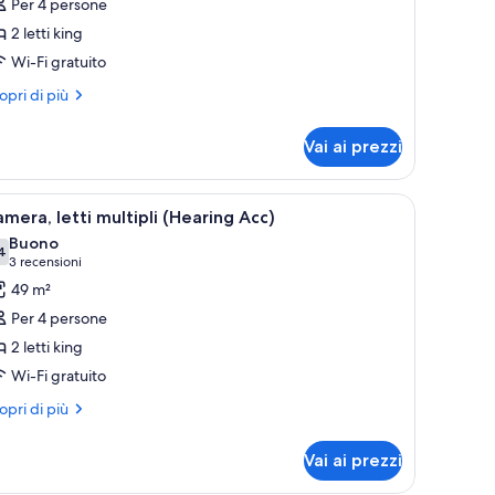
Per 4 persone
amera,
earing)
2 letti king
tti
Wi-Fi gratuito
ltipli,
on
ri
opri di più
ttagli
umatori
r
Vai ai prezzi
mera,
ti
tipli,
a scrivania, una televisione e una sedia.
pri
Una camera d'albergo con due letti, un'ampia
4
n
mera, letti multipli (Hearing Acc)
utte
matori
Buono
4
7,4 su 10
(3
3 recensioni
oto
recensioni)
49 m²
er
Per 4 persone
amera,
2 letti king
tti
Wi-Fi gratuito
ltipli
Hearing
ri
opri di più
ttagli
cc)
r
Vai ai prezzi
mera,
ti