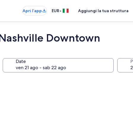
•
Apri l’app
EUR
Aggiungi la tua struttura
 Nashville Downtown
Date
P