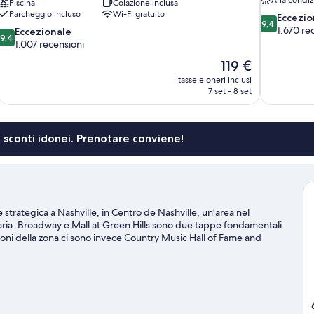
Piscina
Colazione inclusa
Parcheggio incluso
Wi-Fi gratuito
9.4
Eccezio
9,4
su
1.670 re
9.4
Eccezionale
9,4
10,
su
1.007 recensioni
Eccezionale,
10,
Il
119 €
1.670
Eccezionale,
prezzo
recensioni
tasse e oneri inclusi
1.007
attuale
7 set - 8 set
recensioni
è
119 €
li sconti idonei. Prenotare conviene!
rategica a Nashville, in Centro de Nashville, un'area nel
viaria. Broadway e Mall at Green Hills sono due tappe fondamentali
azioni della zona ci sono invece Country Music Hall of Fame and
ti sportivi o spettacoli a cui assistere? Bridgestone Arena e
i interessante. Concediti un po' di tempo tutto per te con il
 attività come jogging e gite a piedi o in bici.
Vai alla guida