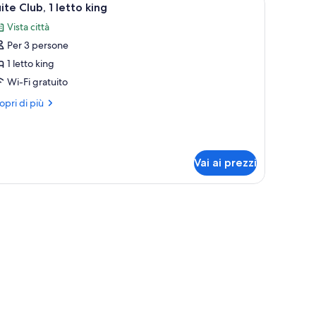
10
ti
ite Club, 1 letto king
utte
trimoniali
Vista città
Per 3 persone
oto
er
1 letto king
uite
Wi-Fi gratuito
lub,
ri
opri di più
ttagli
etto
r
ite
ing
ub,
Vai ai prezzi
tto
ng
nde, una scrivania, una sedia e un divano.