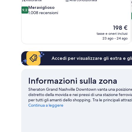
9.2
Meraviglioso
9,2
su
1.008 recensioni
10,
Meraviglioso,
Il
198 €
1.008
prezzo
recensioni
tasse e oneri inclusi
attuale
23 ago - 24 ago
è
198 €
Accedi per visualizzare gli extra e g
Informazioni sulla zona
Sheraton Grand Nashville Downtown vanta una posizione st
distretto della movida e nei pressi di una stazione ferro
per tutti gli amanti dello shopping. Tra le principali attr
Museum e Nashville Shores Waterpark. Sei in cerca di even
Continua a leggere
Nissan Stadium potrebbero avere in programma qualcosa d
centro benessere della zona oppure dedicati allo sport con
turistica di Nashville