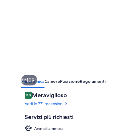
109+
Panoramica
Camere
Posizione
Regolamenti
Recensioni
Meraviglioso
9,0
9,0 su 10
Vedi le 771 recensioni
Servizi più richiesti
Animali ammessi