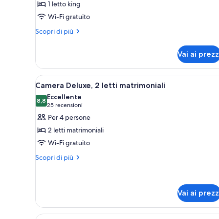
1 letto king
Camera,
Wi-Fi gratuito
1
Altri
letto
Scopri di più
dettagli
king
per
Vai ai prezz
Camera,
1
letto
Apri
Camera d'albergo con due letti, 
6
king
Camera Deluxe, 2 letti matrimoniali
tutte
Eccellente
le
8,8
8,8 su 10
(25
25 recensioni
foto
recensioni)
Per 4 persone
per
2 letti matrimoniali
Camera
Wi-Fi gratuito
Deluxe,
Altri
2
Scopri di più
dettagli
letti
per
matrimoniali
Camera
Deluxe,
Vai ai prezz
2
letti
Apri
Un soggiorno moderno con un di
matrimoniali