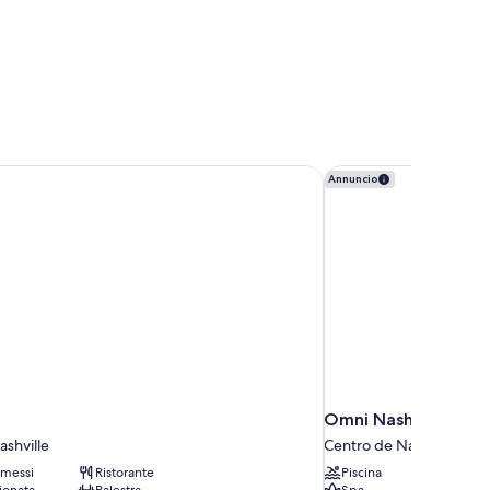
Omni Nashville Hote
Annuncio
Omni Nashville Hote
shville
Centro de Nashville
messi
Ristorante
Piscina
ionata
Palestra
Spa