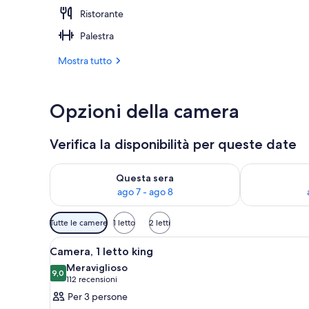
Ristorante
2 bar/lounge
Palestra
Mostra tutto
Opzioni della camera
Verifica la disponibilità per queste date
Verifica la disponibilità per questa sera, ago 7 - ago
Verifica la di
Questa sera
ago 7 - ago 8
Filtri
Tutte le camere
1 letto
2 letti
disponibili
Apri
Una camera d'albergo con un le
per
8
Camera, 1 letto king
tutte
le
Meraviglioso
le
9,0
camere
9,0 su 10
(112
112 recensioni
foto
recensioni)
Per 3 persone
per