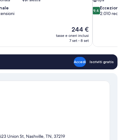
9.4
nale
Eccezionale
9,4
su
censioni
2.010 recensioni
10,
Eccezionale,
Il
244 €
2.010
prezzo
recensioni
tasse e oneri inclusi
attuale
7 set - 8 set
è
244 €
Accedi
Iscriviti gratis
623 Union St, Nashville, TN, 37219