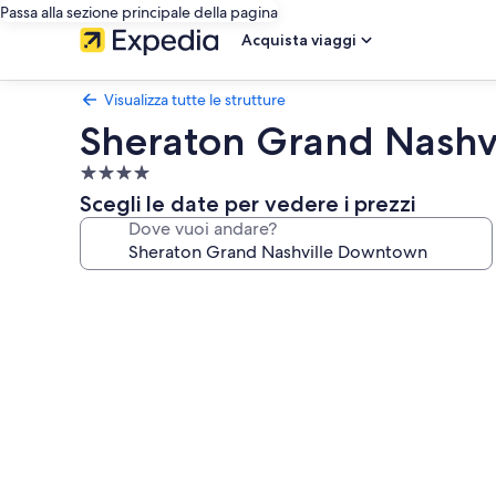
Passa alla sezione principale della pagina
Acquista viaggi
Visualizza tutte le strutture
Sheraton Grand Nashv
Struttura
a
Scegli le date per vedere i prezzi
4.0
Dove vuoi andare?
stelle
Galleria
fotografica
per
Sheraton
Grand
Nashville
Downtown