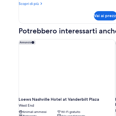
Altri
Scopri di più
king
dettagli
(Mobility/Hearing
per
Vai ai prezz
Accessible,
Camera,
1
Tub)
letto
Potrebbero interessarti anch
king
(Mobility/Hearing
Accessible,
Loews Nashville Hotel at Vanderbilt Plaza
Annuncio
Tub)
Loews Nashville Hotel at Vanderbilt Plaza
West End
Animali ammessi
Wi-Fi gratuito
Ristorante
Aria condizionata