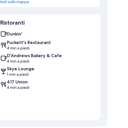
Vedi sulla mappa
Mappa
Ristoranti
Dunkin'
Puckett's Restaurant
4 min a piedi
D’Andrews Bakery & Cafe
4 min a piedi
Skye Lounge
1 min a piedi
417 Union
4 min a piedi