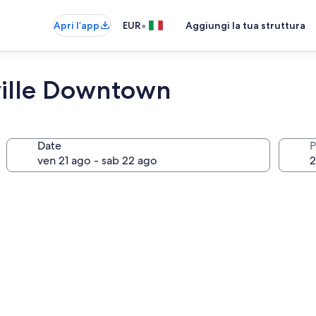
•
Apri l’app
EUR
Aggiungi la tua struttura
ille Downtown
Date
P