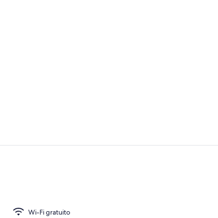
2 bar/loung
Vista dalla s
Wi-Fi gratuito