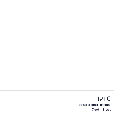
e, bar panoramico
Hall
Il
191 €
prezzo
tasse e oneri inclusi
attuale
7 set - 8 set
truttura
2 bar/lounge, bar panoramico
è
191 €