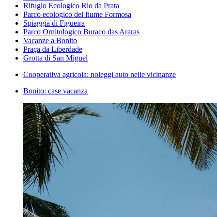
Rifugio Ecologico Rio da Prata
Parco ecologico del fiume Formosa
Spiaggia di Figueira
Parco Ornitologico Buraco das Araras
Vacanze a Bonito
Praça da Liberdade
Grotta di San Miguel
Cooperativa agricola: noleggi auto nelle vicinanze
Bonito: case vacanza