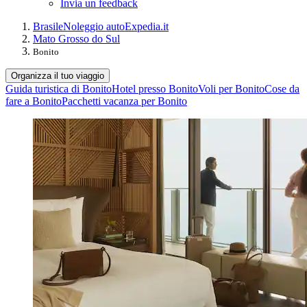
Invia un feedback
Brasile
Noleggio auto
Expedia.it
Mato Grosso do Sul
Bonito
Organizza il tuo viaggio
Guida turistica di Bonito
Hotel presso Bonito
Voli per Bonito
Cose da
fare a Bonito
Pacchetti vacanza per Bonito