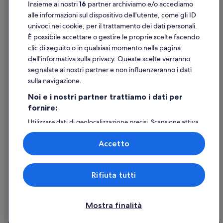
Insieme ai nostri
16
partner archiviamo e/o accediamo
Supporto
Comédie-Française: hotel nelle vicinanze
alle informazioni sul dispositivo dell'utente, come gli ID
univoci nei cookie, per il trattamento dei dati personali.
9° Arrondissement: hotel
Assistenza clienti
È possibile accettare o gestire le proprie scelte facendo
Place de l’Opéra: hotel nelle vicinanze
Contattaci
clic di seguito o in qualsiasi momento nella pagina
Pont des Arts: hotel nelle vicinanze
dell'informativa sulla privacy. Queste scelte verranno
Come cancellare un volo
segnalate ai nostri partner e non influenzeranno i dati
Les Halles: hotel
Come modificare la prenotazione di un hotel o una casa vacanze
sulla navigazione.
Quartiere Latino: hotel
Tempistiche per i rimborsi
Noi e i nostri partner trattiamo i dati per
fornire:
Utilizzare un coupon Expedia
Utilizzare dati di geolocalizzazione precisi. Scansione attiva
Documenti per i viaggi internazionali
delle caratteristiche del dispositivo ai fini
dell’identificazione. Archiviare informazioni su dispositivo
Accetto
e/o accedervi. Pubblicità e contenuti personalizzati,
misurazione delle prestazioni dei contenuti e degli
annunci, ricerche sul pubblico, sviluppo di servizi.
Expedia, Inc. non è responsabile dei contenuti di siti esterni.
Rifiuta tutti
Elenco dei partner (fornitori)
© 2026 Expedia, Inc., una società di Expedia Group. Tutti i diritti riservati.
Expedia e il logo di Expedia sono marchi registrati o marchi di Expedia,
Inc.
Mostra finalità