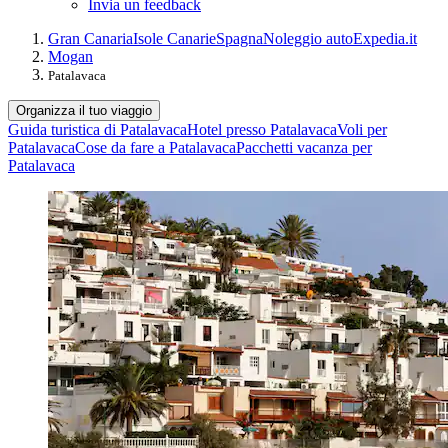
Invia un feedback
Gran Canaria
Isole Canarie
Spagna
Noleggio auto
Expedia.it
Mogan
Patalavaca
Organizza il tuo viaggio
Guida turistica di Patalavaca
Hotel presso Patalavaca
Voli per
Patalavaca
Cose da fare a Patalavaca
Pacchetti vacanza per
Patalavaca