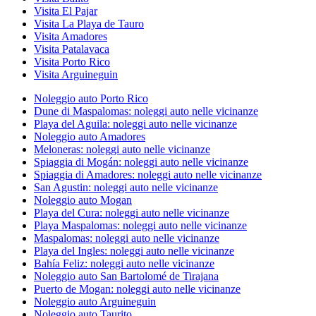
Visita El Pajar
Visita La Playa de Tauro
Visita Amadores
Visita Patalavaca
Visita Porto Rico
Visita Arguineguin
Noleggio auto Porto Rico
Dune di Maspalomas: noleggi auto nelle vicinanze
Playa del Aguila: noleggi auto nelle vicinanze
Noleggio auto Amadores
Meloneras: noleggi auto nelle vicinanze
Spiaggia di Mogán: noleggi auto nelle vicinanze
Spiaggia di Amadores: noleggi auto nelle vicinanze
San Agustin: noleggi auto nelle vicinanze
Noleggio auto Mogan
Playa del Cura: noleggi auto nelle vicinanze
Playa Maspalomas: noleggi auto nelle vicinanze
Maspalomas: noleggi auto nelle vicinanze
Playa del Ingles: noleggi auto nelle vicinanze
Bahía Feliz: noleggi auto nelle vicinanze
Noleggio auto San Bartolomé de Tirajana
Puerto de Mogan: noleggi auto nelle vicinanze
Noleggio auto Arguineguin
Noleggio auto Taurito