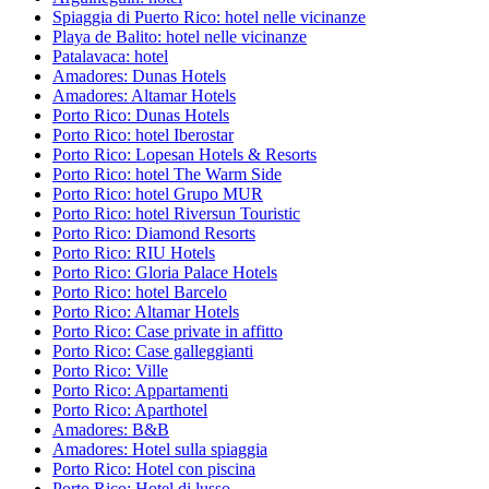
Spiaggia di Puerto Rico: hotel nelle vicinanze
Playa de Balito: hotel nelle vicinanze
Patalavaca: hotel
Amadores: Dunas Hotels
Amadores: Altamar Hotels
Porto Rico: Dunas Hotels
Porto Rico: hotel Iberostar
Porto Rico: Lopesan Hotels & Resorts
Porto Rico: hotel The Warm Side
Porto Rico: hotel Grupo MUR
Porto Rico: hotel Riversun Touristic
Porto Rico: Diamond Resorts
Porto Rico: RIU Hotels
Porto Rico: Gloria Palace Hotels
Porto Rico: hotel Barcelo
Porto Rico: Altamar Hotels
Porto Rico: Case private in affitto
Porto Rico: Case galleggianti
Porto Rico: Ville
Porto Rico: Appartamenti
Porto Rico: Aparthotel
Amadores: B&B
Amadores: Hotel sulla spiaggia
Porto Rico: Hotel con piscina
Porto Rico: Hotel di lusso