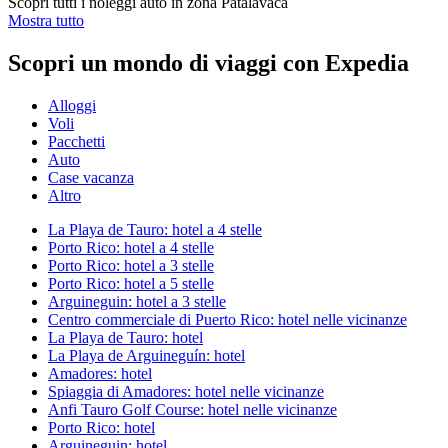
Scopri tutti i noleggi auto in zona Patalavaca
Mostra tutto
Scopri un mondo di viaggi con Expedia
Alloggi
Voli
Pacchetti
Auto
Case vacanza
Altro
La Playa de Tauro: hotel a 4 stelle
Porto Rico: hotel a 4 stelle
Porto Rico: hotel a 3 stelle
Porto Rico: hotel a 5 stelle
Arguineguin: hotel a 3 stelle
Centro commerciale di Puerto Rico: hotel nelle vicinanze
La Playa de Tauro: hotel
La Playa de Arguineguín: hotel
Amadores: hotel
Spiaggia di Amadores: hotel nelle vicinanze
Anfi Tauro Golf Course: hotel nelle vicinanze
Porto Rico: hotel
Arguineguin: hotel