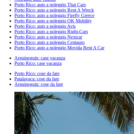
Porto Rico: auto a noleggio Thai Cars
Porto Rico: auto a noleggio Rent A Wreck
Porto Rico: auto a noleggio Firefly Greece
Porto Rico: auto a noleggio OK Mobility
Porto Rico: auto a noleggio Avis
Porto Rico: auto a noleggio Right-Cars
Porto Rico: auto a noleggio Nextcar
Porto Rico: auto a noleggio Centauro
Porto Rico: auto a noleggio Movida Rent A Car
Arguineguin: case vacanza
Porto Rico: case vacanza
Porto Rico: cose da fare
Patalavaca: cose da fare
Arguineguin: cose da fare