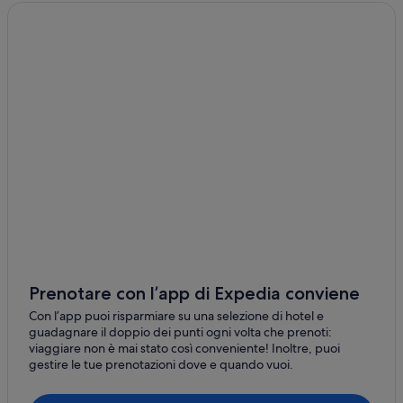
Rocchetta a Volturno: Guest house
Rocchetta a Volturno: Resort
Rocchetta a Volturno: Residence
Rocchetta a Volturno: Inn
Rocchetta a Volturno: B&B
Rocchetta a Volturno: Appartamenti
Rocchetta a Volturno: Case private in affitto
Scapoli: Case private in affitto
Scapoli: Appartamenti
Scapoli: Guest house
Scapoli: Agriturismi
Prenotare con l’app di Expedia conviene
Pizzone: Ville
Con l’app puoi risparmiare su una selezione di hotel e
Pizzone: Appartamenti
guadagnare il doppio dei punti ogni volta che prenoti:
viaggiare non è mai stato così conveniente! Inoltre, puoi
Pizzone: Affittacamere
gestire le tue prenotazioni dove e quando vuoi.
Pizzone: B&B