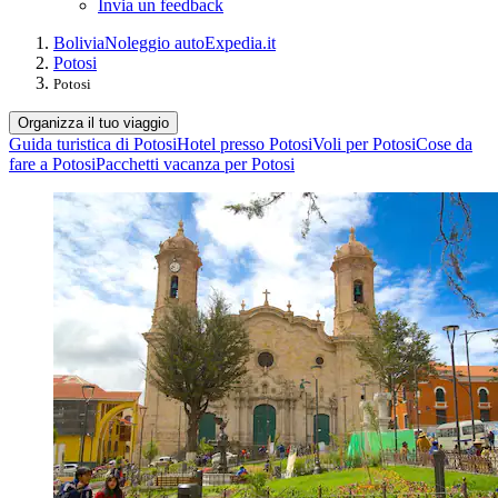
Invia un feedback
Bolivia
Noleggio auto
Expedia.it
Potosi
Potosi
Organizza il tuo viaggio
Guida turistica di Potosi
Hotel presso Potosi
Voli per Potosi
Cose da
fare a Potosi
Pacchetti vacanza per Potosi