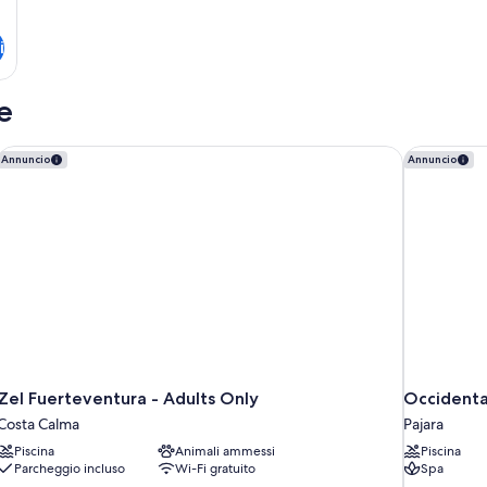
i
e
Zel Fuerteventura - Adults Only
Occidental
Annuncio
Annuncio
Zel Fuerteventura - Adults Only
Occidental
Costa Calma
Pajara
Piscina
Animali ammessi
Piscina
Parcheggio incluso
Wi-Fi gratuito
Spa