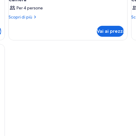
Per 4 persone
Altri
Alt
Scopri di più
Sc
dettagli
de
per
pe
i
Vai ai prezzi
Camera
Ca