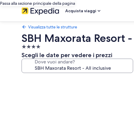
Passa alla sezione principale della pagina
Acquista viaggi
Visualizza tutte le strutture
SBH Maxorata Resort - 
Struttura
a
Scegli le date per vedere i prezzi
4.0
Dove vuoi andare?
stelle
Galleria
fotografica
per
SBH
Maxorata
Resort
-