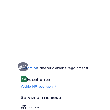
All
inclusive
41+
Panoramica
Camere
Posizione
Regolamenti
Recensioni
Eccellente
8,8
8,8 su 10
Vedi le 149 recensioni
Servizi più richiesti
Piscina