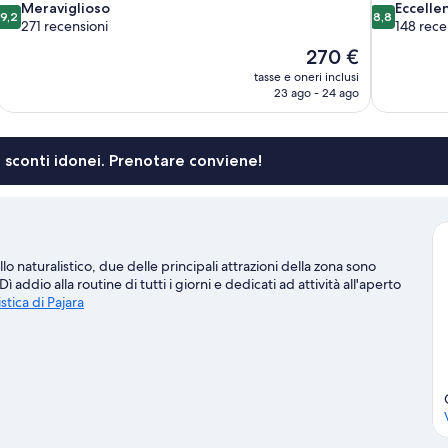
9.2
8.8
Meraviglioso
Eccelle
9,2
8,8
su
su
271 recensioni
148 rece
10,
10,
Il
270 €
Meraviglioso,
Eccellente,
prezzo
tasse e oneri inclusi
271
148
attuale
23 ago - 24 ago
recensioni
recensioni
è
270 €
li sconti idonei. Prenotare conviene!
llo naturalistico, due delle principali attrazioni della zona sono
ddio alla routine di tutti i giorni e dedicati ad attività all'aperto
istica di Pajara