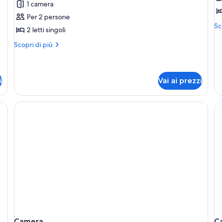
1 camera
Doppia
C
Per 2 persone
Standard
f
Alt
Sc
2 letti singoli
de
pe
Altri
Scopri di più
Ca
dettagli
fa
per
Doppia
Standard
i
Vai ai prezzi
Minibar, una scrivania, tende oscuranti, lenzuola
Camera
C