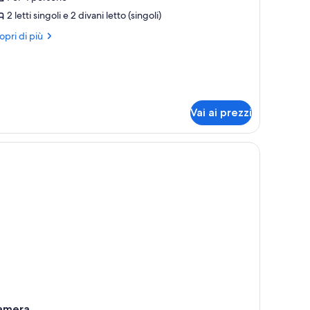
amera
2 letti singoli e 2 divani letto (singoli)
amiliare
ri
opri di più
ttagli
r
mera
miliare
Vai ai prezzi
amera