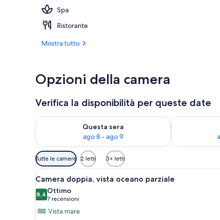
Spa
Esterni
Ristorante
Mostra tutto
Opzioni della camera
Verifica la disponibilità per queste date
Verifica la disponibilità per questa sera, ago 8 - ago
Verifica la di
Questa sera
ago 8 - ago 9
Filtri
Tutte le camere
2 letti
3+ letti
disponibili
Apri
Camera doppia, vista oceano par
per
5
Camera doppia, vista oceano parziale
tutte
le
Ottimo
le
8,4
camere
8,4 su 10
(7
7 recensioni
foto
recensioni)
Vista mare
per