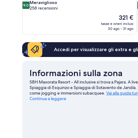
9.0
Meraviglioso
9,0
su
258 recensioni
10,
Il
321 €
Meraviglioso,
prezzo
tasse e oneri inclusi
258
attuale
30 ago - 31 ago
recensioni
è
321 €
Accedi per visualizzare gli extra e g
Informazioni sulla zona
SBH Maxorata Resort - All inclusive si trova a Pajara. A live
Spiaggia di Esquinzo e Spiaggia di Sotavento de Jandía. Dì a
come jogging e immersioni subacquee.
Vai alla guida tur
Continua a leggere
Mostra altri resort a Pajara