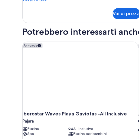
dettagli
per
Vai ai prezz
Camera
Potrebbero interessarti anch
Iberostar Waves Playa Gaviotas -All Inclusive
Annuncio
Iberostar Waves Playa Gaviotas -All Inclusive
Pajara
Piscina
All inclusive
Spa
Piscina per bambini