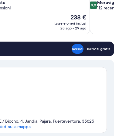
9.0
nte
Meraviglioso
9,0
su
nsioni
112 recensioni
10,
Il
238 €
Meraviglioso,
prezzo
tasse e oneri inclusi
112
attuale
28 ago - 29 ago
recensioni
è
238 €
Accedi
Iscriviti gratis
C / Biocho, 4, Jandia, Pajara, Fuerteventura, 35625
Vedi sulla mappa