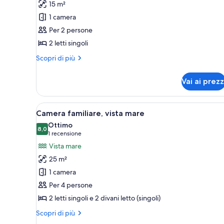
15 m²
Camera
1 camera
doppia,
Per 2 persone
vista
2 letti singoli
oceano
parziale
Altri
Scopri di più
dettagli
per
Vai ai prezz
Camera
doppia,
vista
Apri
Camera familiare, vista mare | 
5
oceano
Camera familiare, vista mare
tutte
parziale
Ottimo
le
8,0
8,0 su 10
(1
1 recensione
foto
recensione)
Vista mare
per
25 m²
Camera
1 camera
familiare,
Per 4 persone
vista
2 letti singoli e 2 divani letto (singoli)
mare
Altri
Scopri di più
dettagli