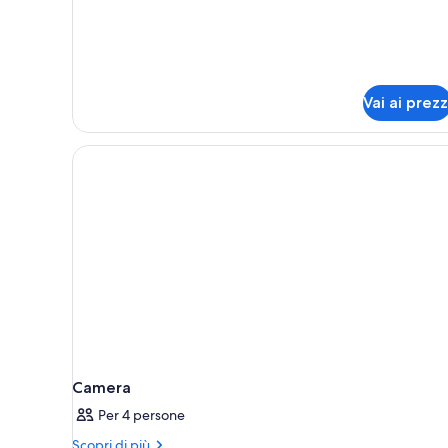
per
Camera
familiare,
vista
mare
Vai ai prezz
Camera
Per 4 persone
Altri
Scopri di più