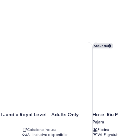
 Jandía Royal Level - Adults Only
Hotel Riu Palace Jan
Annuncio
 Jandía Royal Level - Adults Only
Hotel Riu Palace Jan
Pajara
Colazione inclusa
Piscina
All inclusive disponibile
Wi-Fi gratuito