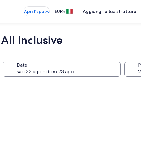
•
Apri l’app
EUR
Aggiungi la tua struttura
All inclusive
Date
P