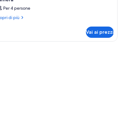
Per 4 persone
ri
opri di più
ttagli
r
Vai ai prezzi
mera