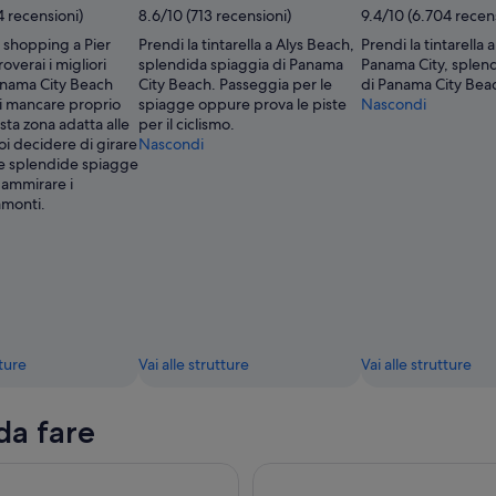
4 recensioni)
8.6/10 (713 recensioni)
9.4/10 (6.704 recen
o shopping a Pier
Prendi la tintarella a Alys Beach,
Prendi la tintarella
overai i migliori
splendida spiaggia di Panama
Panama City, splen
anama City Beach
City Beach. Passeggia per le
di Panama City Bea
si mancare proprio
spiagge oppure prova le piste
Nascondi
esta zona adatta alle
per il ciclismo.
oi decidere di girare
Nascondi
le splendide spiagge
 ammirare i
amonti.
tture
Vai alle strutture
Vai alle strutture
da fare
phin Sail a bordo del catamarano privato
Scream Machine l - Xtreme Thr