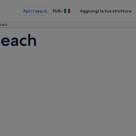
•
Apri l’app
EUR
Aggiungi la tua struttura
each
Beach