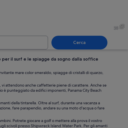
gia sabbiosa con sedie a sdraio e ombrelloni, una struttura in legno e un edifi
Un molo che si protende sull
25
Cerca
per il surf e le spiagge da sogno dalla soffice
o colorato con diversi nomi di ristoranti, tra cui 'Ibiza', 'Newby's Hunch Punch' 
Un piatto di calamari fritti c
vitante mare color smeraldo, spiagge di cristalli di quarzo,
a, vi attendono anche caffetterie piene di carattere. Anche se
ggio è punteggiato da edifici imponenti, Panama City Beach
anti della tintarella. Oltre al surf, durante una vacanza a
azione, fare parapendio, andare su una moto d'acqua o fare
bambini. Potrete giocare a golf o mettere alla prova il vostro
ugli scivoli presso Shipwreck Island Water Park. Per gli amanti