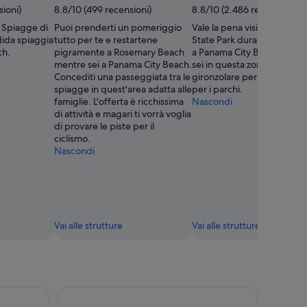
di
sioni)
8.8/10 (499 recensioni)
8.8/10 (2.486 recensioni)
Meghana
 a Spiagge di
Puoi prenderti un pomeriggio
Vale la pena visitare St. A
Vuppala
dida spiaggia
tutto per te e restartene
State Park durante il tuo vi
ch.
pigramente a Rosemary Beach
a Panama City Beach. Men
mentre sei a Panama City Beach.
sei in questa zona, concedit
Concediti una passeggiata tra le
gironzolare per il lungomar
spiagge in quest'area adatta alle
per i parchi.
famiglie. L'offerta è ricchissima
Nascondi
di attività e magari ti vorrà voglia
di provare le piste per il
ciclismo.
Nascondi
Vai alle strutture
Vai alle strutture
ill Ride a Panama City Beach
Da Panama City, FL: Traghetto per Shell Island