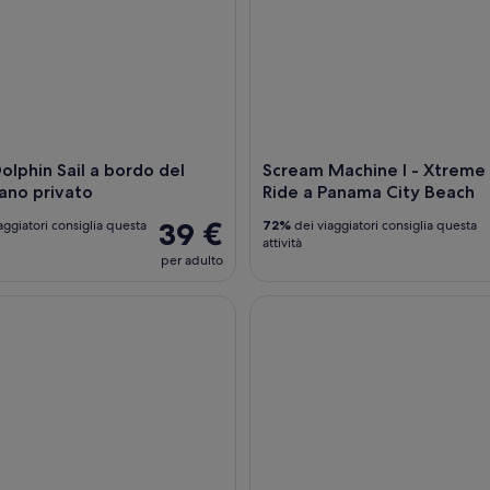
olphin Sail a bordo del
Scream Machine l - Xtreme T
ano privato
Ride a Panama City Beach
39 €
aggiatori consiglia questa
72%
dei viaggiatori consiglia questa
attività
per adulto
 Shell Island e crociera in catamarano Dolphin con Island Time
Sunset Dolphin Sail a bordo d