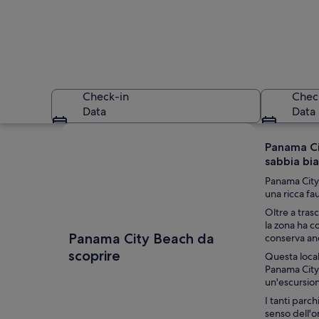
Check-in
Chec
Data
Data
Guarda la mappa
Panama Cit
sabbia bia
Panama City 
una ricca fau
Oltre a tras
la zona ha c
Una spiaggia con pe
Panama City Beach da
conserva anc
scoprire
Questa local
Panama City
un'escursion
I tanti parch
senso dell'o