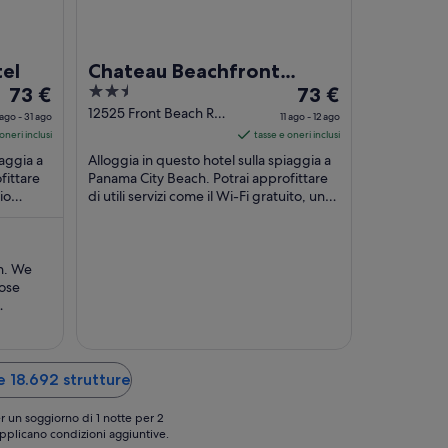
el
Chateau Beachfront
Il
2.5
Il
73 €
Hotel, A By The Sea
73 €
prezzo
out
prezzo
12525 Front Beach Rd
Resort
ago - 31 ago
11 ago - 12 ago
Panama City Beach FL
è
of
è
oneri inclusi
tasse e oneri inclusi
73 €
5
73 €
iaggia a
Alloggia in questo hotel sulla spiaggia a
a
a
fittare
Panama City Beach. Potrai approfittare
io
notte
di utili servizi come il Wi-Fi gratuito, un
notte
parcheggio gratuito e una comoda ...
nel
nel
periodo
periodo
30
11
h. We
ago
ago
ose
-
-
31
12
 was not
where
ago
ago
thing a
 was
e 18.692 strutture
 By the
r un soggiorno di 1 notte per 2
 applicano condizioni aggiuntive.