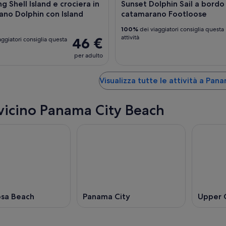
g Shell Island e crociera in
Sunset Dolphin Sail a bordo
no Dolphin con Island
catamarano Footloose
100%
dei viaggiatori consiglia questa
attività
46 €
aggiatori consiglia questa
per adulto
Visualizza tutte le attività a Pan
 vicino Panama City Beach
osa Beach
Panama City
Upper 