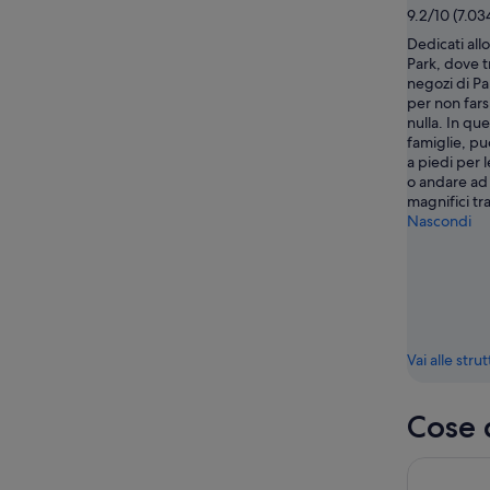
9.2/10 (7.03
-
16
Dedicati all
Park, dove tr
ago
negozi di P
per non far
nulla. In qu
famiglie, pu
a piedi per 
o andare ad
magnifici tr
Nascondi
Vai alle stru
Cose 
Sunset Dol