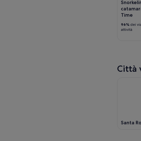
Snorkelin
catamara
Time
96%
dei vi
attività
Città
Santa R