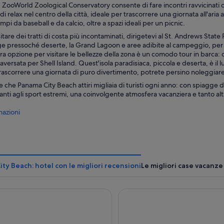
, ZooWorld Zoological Conservatory consente di fare incontri ravvicinati 
 di relax nel centro della città, ideale per trascorrere una giornata all'ar
mpi da baseball e da calcio, oltre a spazi ideali per un picnic.
sitare dei tratti di costa più incontaminati, dirigetevi al St. Andrews Stat
e pressoché deserte, la Grand Lagoon e aree adibite al campeggio, per c
tra opzione per visitare le bellezze della zona è un comodo tour in barca: 
raversata per Shell Island. Quest'isola paradisiaca, piccola e deserta, è il 
rascorrere una giornata di puro divertimento, potrete persino noleggiare
 che Panama City Beach attiri migliaia di turisti ogni anno: con spiagge di
assanti agli sport estremi, una coinvolgente atmosfera vacanziera e tanto al
azioni
ty Beach: hotel con le migliori recensioni
Le migliori case vacanze
o Beachfront Hotel, a By the Sea Resort
Boardwalk Beach Hotel