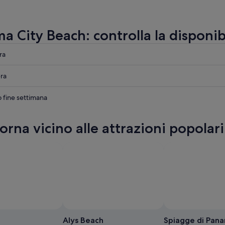
 City Beach: controlla la disponibi
ra
ra
o fine settimana
orna vicino alle attrazioni popolar
o
,
Foto di
Alys Beach
Spiagge di Pana