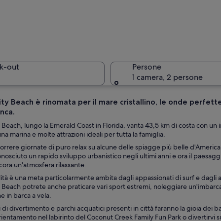
Una spiag
k-out
Persone
1 camera, 2 persone
y Beach è rinomata per il mare cristallino, le onde perfette 
nca.
Un cartell
Beach, lungo la Emerald Coast in Florida, vanta 43,5 km di costa con un in
na marina e molte attrazioni ideali per tutta la famiglia.
correre giornate di puro relax su alcune delle spiagge più belle d'Americ
onosciuto un rapido sviluppo urbanistico negli ultimi anni e ora il paesa
rsone, una riva sabbiosa e alti edifici sullo sfondo.
ora un'atmosfera rilassante.
ità è una meta particolarmente ambita dagli appassionati di surf e dagli am
 Beach potrete anche praticare vari sport estremi, noleggiare un'imbarc
e in barca a vela.
i di divertimento e parchi acquatici presenti in città faranno la gioia dei 
rientamento nel labirinto del Coconut Creek Family Fun Park o divertirvi s