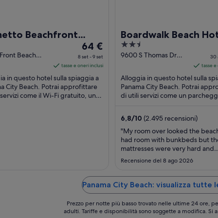
metto Beachfront
Boardwalk Beach Hot
Il
2.5
l, a By the Sea Resort
64 €
prezzo
out
 Front Beach
9600 S Thomas Dr
8 set - 9 set
30 
Panama City
Panama City Beach FL
è
of
tasse e oneri inclusi
tasse e 
 FL
64 €
5
ia in questo hotel sulla spiaggia a
Alloggia in questo hotel sulla sp
a
 City Beach. Potrai approfittare
Panama City Beach. Potrai appro
i servizi come il Wi-Fi gratuito, un
notte
di utili servizi come un parchegg
ggio gratuito e una comoda ...
gratuito, 2 piscine all'aperto e 2
nel
ristoranti. ...
periodo
6,8
/
10
(2.495 recensioni)
8
"My room over looked the beac
set
had room with bunkbeds but th
-
mattresses were very hard and
9
uncomfortable. Front desk staff
Recensione del 8 ago 2026
very welcoming .we had to ask 
set
our room was I feel that is some
customer should be told. Room
Panama City Beach: visualizza tutte l
clean had to walk far to get ice.
time you ..."
Prezzo per notte più basso trovato nelle ultime 24 ore, pe
adulti. Tariffe e disponibilità sono soggette a modifica. Si