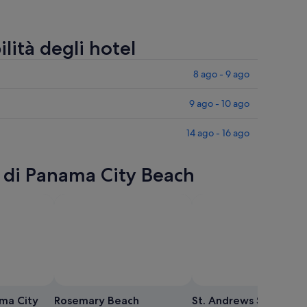
lità degli hotel
8 ago - 9 ago
9 ago - 10 ago
14 ago - 16 ago
i di Panama City Beach
 Meghana Vuppala
Foto
gratuita
ma City
Rosemary Beach
St. Andrews State Par