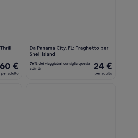
hrill
Da Panama City, FL: Traghetto per
Shell Island
60 €
24 €
76%
dei viaggiatori consiglia questa
attività
per adulto
per adulto
el catamarano Footloose
Originale CRUISIN TIKIS Crociera di 3 ore, Snorke