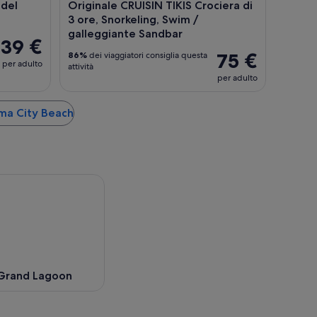
 del
Originale CRUISIN TIKIS Crociera di
3 ore, Snorkeling, Swim /
galleggiante Sandbar
39 €
75 €
86%
dei viaggiatori consiglia questa
per adulto
attività
per adulto
ama City Beach
Grand Lagoon