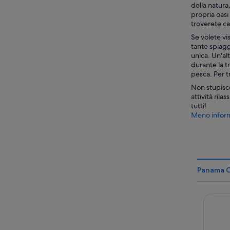
della natura
propria oasi
troverete ca
Se volete vi
tante spiagg
unica. Un'al
durante la t
pesca. Per t
Non stupisce
attività ril
tutti!
Meno inform
Panama Ci
Palmett