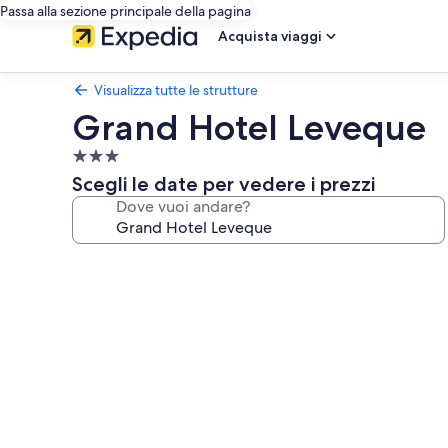
Passa alla sezione principale della pagina
Acquista viaggi
Visualizza tutte le strutture
Grand Hotel Leveque
Struttura
a
Scegli le date per vedere i prezzi
3.0
Dove vuoi andare?
stelle
Galleria
fotografica
per
Grand
Hotel
Leveque