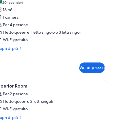
,0 su 10
(20
20 recensioni
oto
recensioni)
16 m²
er
1 camera
ipla
Per 4 persone
eluxe
1 letto queen e 1 letto singolo o 3 letti singoli
Wi-Fi gratuito
ri
opri di più
ttagli
r
pla
Vai ai prezzi
luxe
 tavolino rotondo, una sedia, una lampada e una finestra con tende.
pri
Una cassaforte in camera, insonorizzazione, fe
5
uperior Room
utte
Per 2 persone
1 letto queen o 2 letti singoli
oto
er
Wi-Fi gratuito
uperior
ri
opri di più
oom
ttagli
r