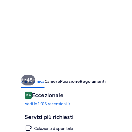
45+
Panoramica
Camere
Posizione
Regolamenti
Recensioni
Eccezionale
9,4
9,4 su 10
Vedi le 1.013 recensioni
Servizi più richiesti
Colazione disponibile