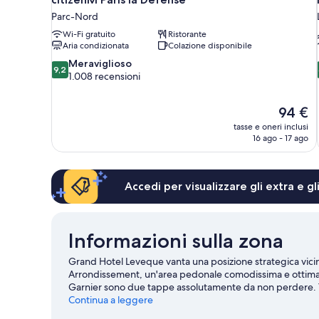
Parc-Nord
Wi-Fi gratuito
Ristorante
Aria condizionata
Colazione disponibile
9.2
Meraviglioso
9,2
su
1.008 recensioni
10,
Meraviglioso,
Il
94 €
1.008
prezzo
recensioni
tasse e oneri inclusi
attuale
16 ago - 17 ago
è
94 €
Accedi per visualizzare gli extra e g
Informazioni sulla zona
Grand Hotel Leveque vanta una posizione strategica vicino
Arrondissement, un'area pedonale comodissima e ottima p
Garnier sono due tappe assolutamente da non perdere. Tra 
Trionfo e Cattedrale di Notre-Dame. Non rinunciare a visi
Continua a leggere
è in una zona che piace molto agli ospiti per la sua comodi