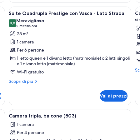
tto, una sedia, un tavolino e una finestra con tende.
Apri
Camera d'albergo con un letto, una pol
A
6
Suite Quadrupla Prestige con Vasca - Lato Strada
Ca
tutte
t
si
Meraviglioso
le
9,0
le
9,0 su 10
(2
2 recensioni
foto
f
recensioni)
25 m²
per
p
1 camera
Suite
C
Per 6 persone
Quadrupla
S
1 letto queen e 1 divano letto (matrimoniale) o 2 letti singoli
Prestige
c
e 1 divano letto (matrimoniale)
con
l
Alt
Sc
Wi-Fi gratuito
Vasca
m
de
-
Altri
o
pe
Scopri di più
dettagli
Ca
Lato
2
per
Su
Strada
le
i
Vai ai prezzi
Suite
co
si
Quadrupla
le
Prestige
ma
b
tto, una sedia, un tavolino e una parete decorata.
Apri
Una camera d'albergo con due letti, un
5
con
o
Camera tripla, balcone (503)
(
tutte
Vasca
2
1 camera
-
le
let
Lato
sin
Per 4 persone
foto
Strada
ba