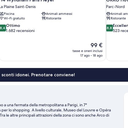
La Plaine Saint-Denis
Parc-Nord
Piscina
Animali ammessi
Animali am
Wi-Fi gratuito
Ristorante
Ristorante
8.4
8.8
Ottimo
Eccelle
8,4
8,8
su
su
1.682 recensioni
523 rece
10,
10,
Ottimo,
Eccellente,
Il
99 €
1.682
523
prezzo
recensioni
recensioni
tasse e oneri inclusi
attuale
17 ago - 18 ago
è
99 €
li sconti idonei. Prenotare conviene!
 a una fermata della metropolitana a Parigi, in 7°
er lo shopping. A livello culturale, Museo del Louvre e Opéra
le altre principali attrazioni della zona ci sono anche Arco di
tare Giardini di Lussemburgo e Giardini di Tuileries. Questo hotel
tà rispetto alle attrazioni.
Vai alla guida turistica di Parigi