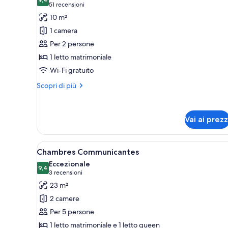
le
camere
9,4 su 10
(51
51 recensioni
foto
recensioni)
10 m²
per
1 camera
Doppia
Per 2 persone
Classic
1 letto matrimoniale
Wi-Fi gratuito
Altri
Scopri di più
dettagli
per
Doppia
Vai ai prezz
Classic
Apri
Una camera d'albergo con un le
4
Chambres Communicantes
tutte
Eccezionale
le
9,4
9,4 su 10
(3
3 recensioni
foto
recensioni)
23 m²
per
2 camere
Chambres
Per 5 persone
Communicantes
1 letto matrimoniale e 1 letto queen