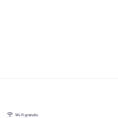
Reception
Una cassafort
Wi-Fi gratuito