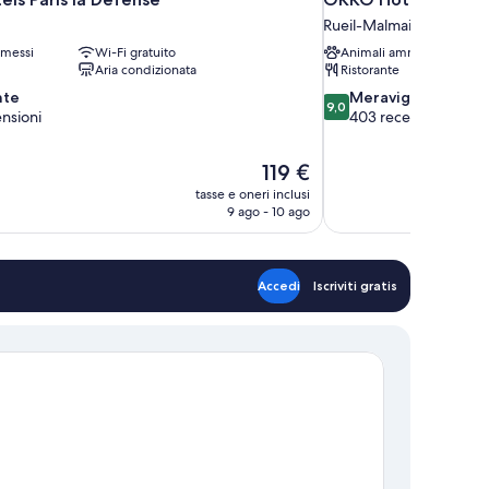
Rueil-Malmaison
messi
Wi-Fi gratuito
Animali ammessi
Aria condizionata
Ristorante
9.0
nte
Meraviglioso
9,0
su
nsioni
403 recensioni
10,
Meraviglioso,
Il
119 €
403
prezzo
recensioni
tasse e oneri inclusi
attuale
9 ago - 10 ago
è
119 €
Accedi
Iscriviti gratis