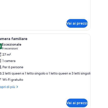
perior
oom
Vai ai prezzi
trona, una sedia, un tavolino e un telefono fissato al muro.
pri
Una camera d'albergo con un letto, un tavolin
4
amera familiare
utte
Eccezionale
6
,6 su 10
(9
9 recensioni
oto
recensioni)
27 m²
er
1 camera
amera
Per 6 persone
amiliare
2 letti queen e 1 letto singolo o 1 letto queen e 3 letti singoli
Wi-Fi gratuito
ri
opri di più
ttagli
r
mera
Vai ai prezzi
miliare