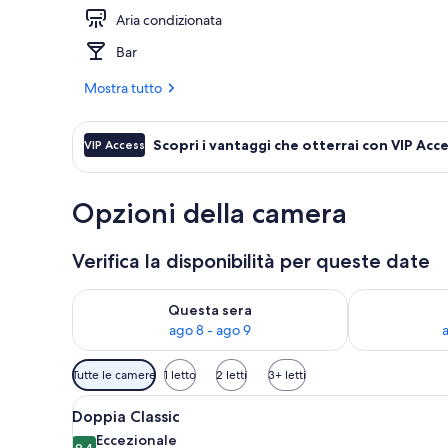
Aria condizionata
Balcone
Bar
Mostra tutto
Scopri i vantaggi che otterrai con VIP Acc
VIP Access
Opzioni della camera
Verifica la disponibilità per queste date
Verifica la disponibilità per questa sera, ago 8 - ago
Verifica la di
Questa sera
ago 8 - ago 9
Filtri
Tutte le camere
1 letto
2 letti
3+ letti
disponibili
Apri
Una camera d'albergo moderna c
per
6
Doppia Classic
tutte
le
Eccezionale
9,4