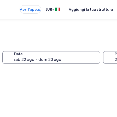
•
Apri l’app
EUR
Aggiungi la tua struttura
Date
P