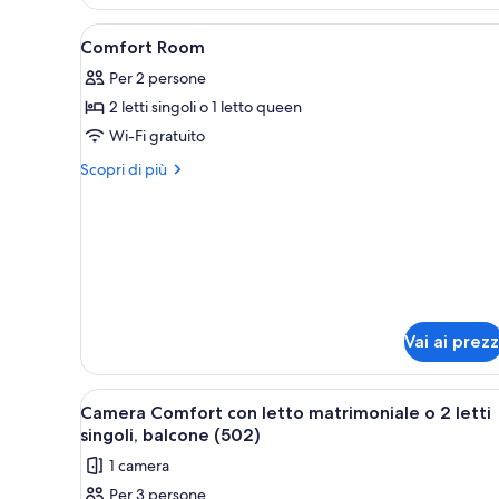
singoli
Superior
con
Apri
Una camera d'albergo con un le
4
letto
Comfort Room
tutte
matrimoniale
Per 2 persone
o
le
2
2 letti singoli o 1 letto queen
foto
letti
per
Wi-Fi gratuito
singoli
Comfort
Altri
Scopri di più
Room
dettagli
per
Comfort
Room
Vai ai prezz
Apri
Una camera d'albergo con un le
6
Camera Comfort con letto matrimoniale o 2 letti
tutte
singoli, balcone (502)
le
1 camera
foto
Per 3 persone