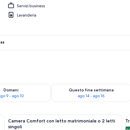
Servizi business
Lavanderia
ess
 9
sponibilità per domani, ago 9 - ago 10
Verifica la disponibilità per questo fi
Domani
Questo fine settimana
ago 9 - ago 10
ago 14 - ago 16
on un letto, una televisione a schermo piatto montata a parete, un'armadie
Apri
Una camera d'albergo con un letto, un
A
6
Camera Comfort con letto matrimoniale o 2 letti
Tr
tutte
t
singoli
9,