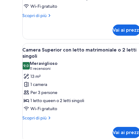
Wi-Fi gratuito
Altri
Scopri di più
dettagli
per
Vai ai prezz
Chambres
Communicantes
Apri
Una camera d'albergo con un le
5
Camera Superior con letto matrimoniale o 2 letti
tutte
singoli
le
Meraviglioso
9,0
foto
9,0 su 10
(11
11 recensioni
per
recensioni)
13 m²
Camera
1 camera
Superior
Per 3 persone
con
1 letto queen o 2 letti singoli
letto
Wi-Fi gratuito
matrimoniale
o
Altri
Scopri di più
dettagli
2
per
letti
Vai ai prezz
Camera