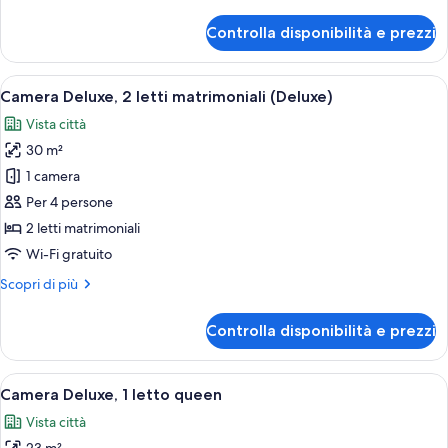
dettagli
singoli
per
Controlla disponibilità e prezzi
Camera
Classic,
2
Apri
Camera d'albergo con tre letti, un grand
7
letti
Camera Deluxe, 2 letti matrimoniali (Deluxe)
tutte
singoli
Vista città
le
30 m²
foto
per
1 camera
Camera
Per 4 persone
Deluxe,
2 letti matrimoniali
2
Wi-Fi gratuito
letti
Altri
Scopri di più
matrimoniali
dettagli
(Deluxe)
per
Controlla disponibilità e prezzi
Camera
Deluxe,
2
Apri
Camera d'albergo con un letto grande, u
7
letti
Camera Deluxe, 1 letto queen
tutte
matrimoniali
Vista città
(Deluxe)
le