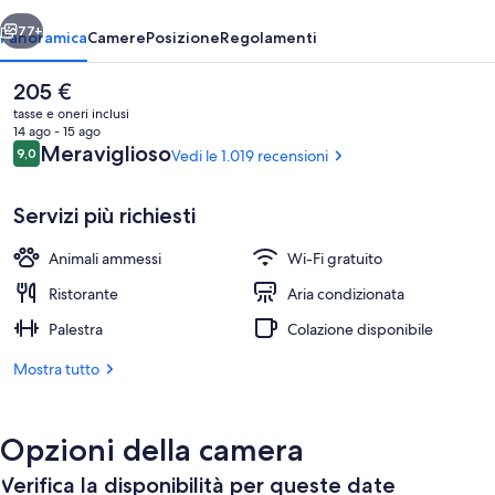
ietro
Avanti
77+
Panoramica
Camere
Posizione
Regolamenti
Il
205 €
prezzo
tasse e oneri inclusi
attuale
14 ago - 15 ago
è
Recensioni
Meraviglioso
9,0
Vedi le 1.019 recensioni
9,0 su 10
205 €
Servizi più richiesti
Animali ammessi
Wi-Fi gratuito
Terrazza panoramica
Ristorante
Aria condizionata
Palestra
Colazione disponibile
Mostra tutto
Opzioni della camera
Verifica la disponibilità per queste date