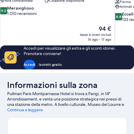
Aria condizionata
Colazione disponibile
Piscina
Animali
9.2
Meraviglioso
9,2
su
1.010 recensioni
8.8
Eccel
8,8
10,
su
133 re
Meraviglioso,
10,
Il
94 €
1.010
Eccellente
prezzo
recensioni
tasse e oneri inclusi
133
attuale
16 ago - 17 ago
recensioni
è
Accedi per visualizzare gli extra e gli sconti idonei.
94 €
Prenotare conviene!
Accedi
Iscriviti gratis
Informazioni sulla zona
Pullman Paris Montparnasse Hotel si trova a Parigi, in 14°
Arrondissement, e vanta una posizione strategica nei pressi di
una stazione della metro. A livello culturale, Museo del Louvre e
Opéra Garnier sono due tappe assolutamente da non perdere.
Continua a leggere
Tra le altre principali attrazioni della zona ci sono anche
Cattedrale di Notre-Dame e Champs-Élysées. Viaggi con dei
bambini? Non dimenticarti di fare tappa a Giardini di
Lussemburgo. Da questo hotel potrai muoverti con i mezzi