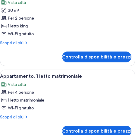
Vista città
le
30 m²
foto
per
Per 2 persone
Camera
1 letto king
Deluxe,
Wi-Fi gratuito
1
Altri
Scopri di più
letto
dettagli
king
per
Controlla disponibilità e prezzi
Camera
Deluxe,
1
Apri
Camera d'albergo con un letto, una scr
5
letto
Appartamento, 1 letto matrimoniale
tutte
king
Vista città
le
Per 4 persone
foto
per
1 letto matrimoniale
Appartamento,
Wi-Fi gratuito
1
Altri
Scopri di più
letto
dettagli
matrimoniale
per
Controlla disponibilità e prezzi
Appartamento,