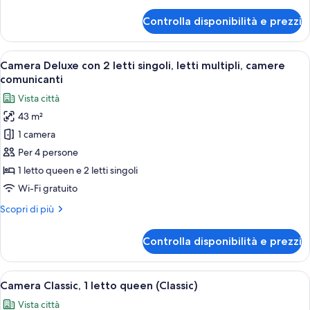
dettagli
con
per
Controlla disponibilità e prezzi
divano
Suite
Deluxe,
letto
1
Apri
Camera d'albergo con due letti, un tavo
(Paris
7
letto
Camera Deluxe con 2 letti singoli, letti multipli, camere
tutte
View)
king
comunicanti
con
le
Vista città
divano
foto
letto
43 m²
per
(Paris
1 camera
Camera
View)
Deluxe
Per 4 persone
con
1 letto queen e 2 letti singoli
2
Wi-Fi gratuito
letti
Altri
Scopri di più
singoli,
dettagli
letti
per
Controlla disponibilità e prezzi
Camera
multipli,
Deluxe
camere
con
Apri
Camera d'albergo con un letto grande, u
comunicanti
6
2
Camera Classic, 1 letto queen (Classic)
tutte
letti
Vista città
singoli,
le