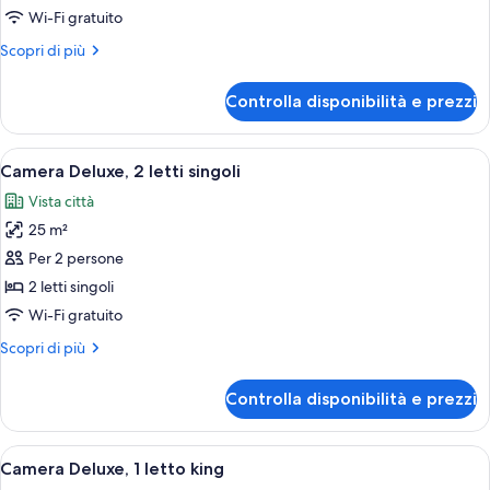
Deluxe,
Wi-Fi gratuito
2
Altri
Scopri di più
letti
dettagli
singoli
per
Controlla disponibilità e prezzi
Camera
(Paris
Deluxe,
Sacré-
2
Apri
Camera d'albergo con due letti, una scr
Coeur
7
letti
Camera Deluxe, 2 letti singoli
tutte
view)
singoli
Vista città
(Paris
le
Sacré-
25 m²
foto
Coeur
per
Per 2 persone
view)
Camera
2 letti singoli
Deluxe,
Wi-Fi gratuito
2
Altri
Scopri di più
letti
dettagli
singoli
per
Controlla disponibilità e prezzi
Camera
Deluxe,
2
Apri
Camera d'albergo con un letto grande, 
7
letti
Camera Deluxe, 1 letto king
tutte
singoli