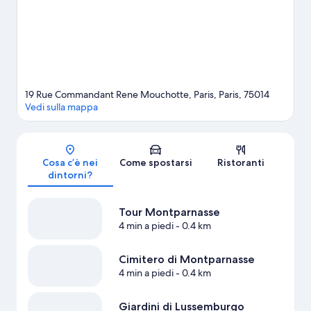
pubblici con grande facilità, visto che Stazione metro di Gaite
dista 5 minuti a piedi e Stazione metro di Pernety è a 6 minuti.
Vai alla guida turistica di Parigi
19 Rue Commandant Rene Mouchotte, Paris, Paris, 75014
Vedi sulla mappa
Mappa
Cosa c’è nei
Come spostarsi
Ristoranti
dintorni?
Tour Montparnasse
4 min a piedi
- 0.4 km
Cimitero di Montparnasse
4 min a piedi
- 0.4 km
Giardini di Lussemburgo