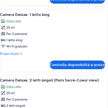
Camera
familiare,
camere
Apri
Camera d'albergo con un letto grande, 
6
comunicanti
Camera Deluxe, 1 letto king
tutte
(Classic)
Vista città
le
25 m²
foto
per
Per 2 persone
Camera
1 letto king
Deluxe,
Wi-Fi gratuito
1
Altri
Scopri di più
letto
dettagli
king
per
Controlla disponibilità e prezzi
Camera
Deluxe,
1
Apri
Una camera d'albergo con un letto, una
6
letto
Camera Deluxe, 2 letti singoli (Paris Sacré-Coeur view)
tutte
king
Vista città
le
25 m²
foto
per
Per 2 persone
Camera
2 letti singoli