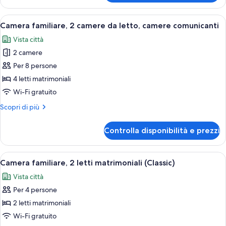
1
letto
Apri
Camera d'albergo con un letto grande, u
6
matrimoniale
Camera familiare, 2 camere da letto, camere comunicanti
tutte
Vista città
le
2 camere
foto
per
Per 8 persone
Camera
4 letti matrimoniali
familiare,
Wi-Fi gratuito
2
Altri
Scopri di più
camere
dettagli
da
per
Controlla disponibilità e prezzi
Camera
letto,
familiare,
camere
2
Apri
Una camera d'albergo con un letto gran
comunicanti
11
camere
Camera familiare, 2 letti matrimoniali (Classic)
tutte
da
Vista città
letto,
le
camere
Per 4 persone
foto
comunicanti
per
2 letti matrimoniali
Camera
Wi-Fi gratuito