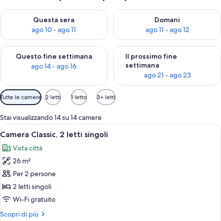
Verifica la disponibilità per questa sera, ago 10 - ago 11
Verifica la disponibilità per d
Questa sera
Domani
ago 10 - ago 11
ago 11 - ago 12
Verifica la disponibilità per questo fine settimana, ago 14 - ag
Verifica la disponibilità per i
Questo fine settimana
Il prossimo fine
settimana
ago 14 - ago 16
ago 21 - ago 23
Filtri
Tutte le camere
2 letti
1 letto
3+ letti
disponibili
per
Stai visualizzando 14 su 14 camere
le
Apri
Una camera d'albergo con due letti, un 
6
Camera Classic, 2 letti singoli
camere
tutte
Vista città
le
26 m²
foto
per
Per 2 persone
Camera
2 letti singoli
Classic,
Wi-Fi gratuito
2
Altri
Scopri di più
letti