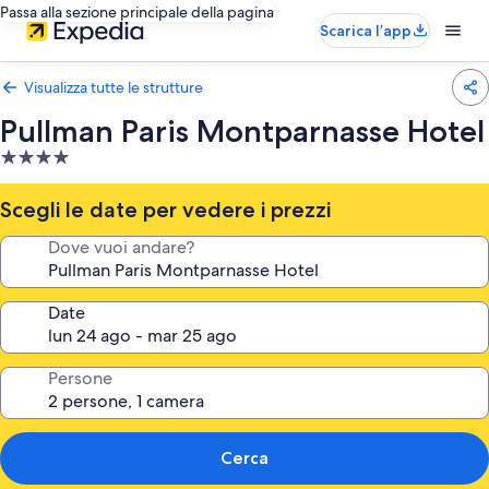
Passa alla sezione principale della pagina
Scarica l’app
Visualizza tutte le strutture
Pullman Paris Montparnasse Hotel
Struttura
a
4.0
Scegli le date per vedere i prezzi
stelle
Dove vuoi andare?
Date
Persone
Cerca