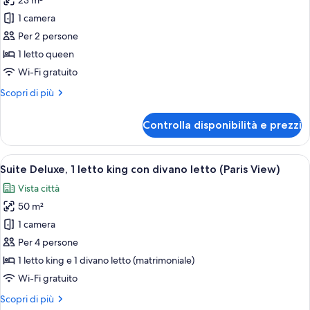
23 m²
foto
per
1 camera
Camera
Per 2 persone
Deluxe,
1 letto queen
1
Wi-Fi gratuito
letto
Altri
Scopri di più
queen
dettagli
per
Controlla disponibilità e prezzi
Camera
Deluxe,
1
Apri
Una moderna camera d'albergo con una g
7
letto
Suite Deluxe, 1 letto king con divano letto (Paris View)
tutte
queen
Vista città
le
50 m²
foto
per
1 camera
Suite
Per 4 persone
Deluxe,
1 letto king e 1 divano letto (matrimoniale)
1
Wi-Fi gratuito
letto
Altri
Scopri di più
king