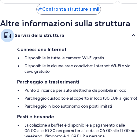
è
asciugacapelli
186 €
Confronta strutture simili
TV ad alta definizione da 48 pollici con servizi in streaming e canali
TV premium
Altre informazioni sulla struttura
Guardaroba o armadi, bollitore elettrico e pulizie giornaliere
Servizi della struttura
Connessione Internet
Disponibile in tutte le camere: Wi-Fi gratis
Disponibile in alcune aree condivise: Internet Wi-Fi e via
cavo gratuito
Parcheggio e trasferimenti
Punto di ricarica per auto elettriche disponibile in loco
Parcheggio custodito e al coperto in loco (30 EUR al giorno)
Parcheggio in loco autonomo con posti limitati
Pasti e bevande
La colazione a buffet è disponibile a pagamento dalle
06:00 alle 10:30 nei giorni feriali e dalle 06:00 alle 11:00 nei
weekend. L'importo è di 39 EUR a persona