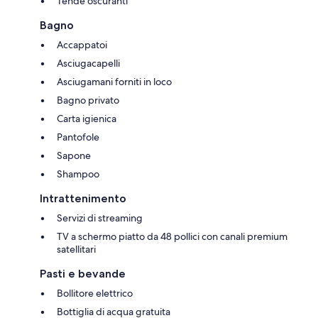
Tende oscuranti
Bagno
Accappatoi
Asciugacapelli
Asciugamani forniti in loco
Bagno privato
Carta igienica
Pantofole
Sapone
Shampoo
Intrattenimento
Servizi di streaming
TV a schermo piatto da 48 pollici con canali premium
satellitari
Pasti e bevande
Bollitore elettrico
Bottiglia di acqua gratuita