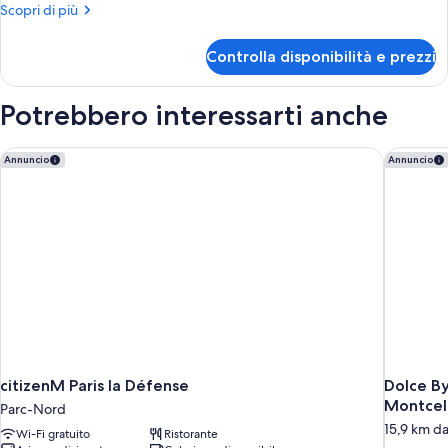
familiare,
Altri
Scopri di più
2
dettagli
letti
per
Controlla disponibilità e prezzi
Camera
matrimoniali
familiare,
(Classic)
2
Potrebbero interessarti anche
letti
matrimoniali
(Classic)
citizenM Paris la Défense
Dolce By
Annuncio
Annuncio
citizenM Paris la Défense
Dolce B
Montcel
Parc-Nord
15,9 km da 
Wi-Fi gratuito
Ristorante