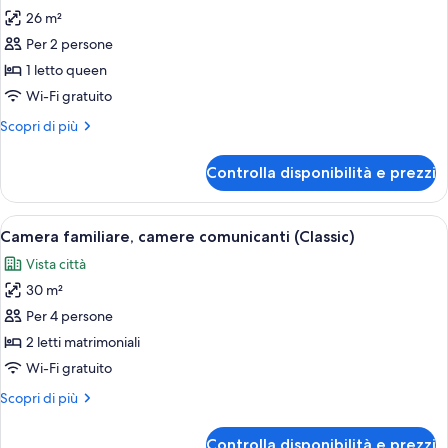
letti
26 m²
foto
multipli,
per
Per 2 persone
camere
Camera
comunicanti
1 letto queen
Classic,
Wi-Fi gratuito
1
Altri
Scopri di più
letto
dettagli
queen
per
Controlla disponibilità e prezzi
Camera
(Classic)
Classic,
1
Apri
Una camera d'albergo con due letti, una 
7
letto
Camera familiare, camere comunicanti (Classic)
tutte
queen
Vista città
(Classic)
le
30 m²
foto
per
Per 4 persone
Camera
2 letti matrimoniali
familiare,
Wi-Fi gratuito
camere
Altri
Scopri di più
comunicanti
dettagli
(Classic)
per
Controlla disponibilità e prezzi