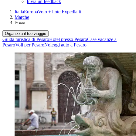
Invia un feedback
Italia
Europa
Volo + hotel
Expedia.it
Marche
Pesaro
Organizza il tuo viaggio
Guida turistica di Pesaro
Hotel presso Pesaro
Case vacanze a
Pesaro
Voli per Pesaro
Noleggi auto a Pesaro