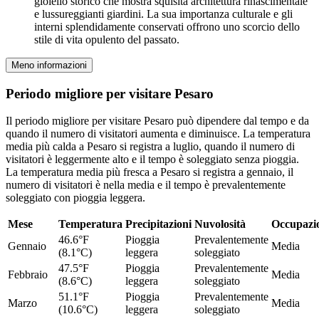
gioiello storico che mostra squisita architettura rinascimentale
e lussureggianti giardini. La sua importanza culturale e gli
interni splendidamente conservati offrono uno scorcio dello
stile di vita opulento del passato.
Meno informazioni
Periodo migliore per visitare Pesaro
Il periodo migliore per visitare Pesaro può dipendere dal tempo e da
quando il numero di visitatori aumenta e diminuisce. La temperatura
media più calda a Pesaro si registra a luglio, quando il numero di
visitatori è leggermente alto e il tempo è soleggiato senza pioggia.
La temperatura media più fresca a Pesaro si registra a gennaio, il
numero di visitatori è nella media e il tempo è prevalentemente
soleggiato con pioggia leggera.
Mese
Temperatura
Precipitazioni
Nuvolosità
Occupazi
46.6°F
Pioggia
Prevalentemente
Gennaio
Media
(8.1°C)
leggera
soleggiato
47.5°F
Pioggia
Prevalentemente
Febbraio
Media
(8.6°C)
leggera
soleggiato
51.1°F
Pioggia
Prevalentemente
Marzo
Media
(10.6°C)
leggera
soleggiato