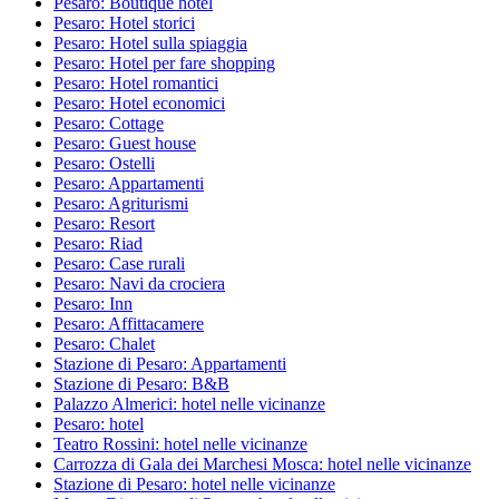
Pesaro: Boutique hotel
Pesaro: Hotel storici
Pesaro: Hotel sulla spiaggia
Pesaro: Hotel per fare shopping
Pesaro: Hotel romantici
Pesaro: Hotel economici
Pesaro: Cottage
Pesaro: Guest house
Pesaro: Ostelli
Pesaro: Appartamenti
Pesaro: Agriturismi
Pesaro: Resort
Pesaro: Riad
Pesaro: Case rurali
Pesaro: Navi da crociera
Pesaro: Inn
Pesaro: Affittacamere
Pesaro: Chalet
Stazione di Pesaro: Appartamenti
Stazione di Pesaro: B&B
Palazzo Almerici: hotel nelle vicinanze
Pesaro: hotel
Teatro Rossini: hotel nelle vicinanze
Carrozza di Gala dei Marchesi Mosca: hotel nelle vicinanze
Stazione di Pesaro: hotel nelle vicinanze