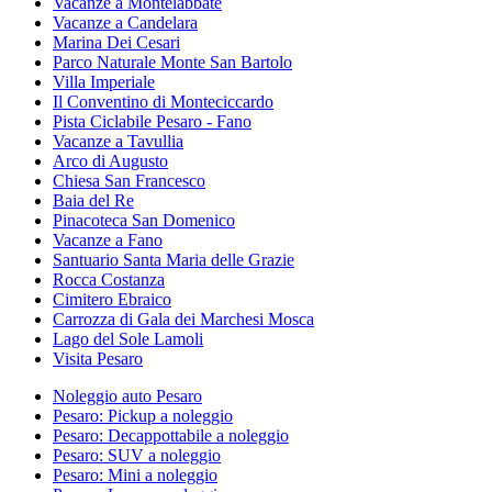
Vacanze a Montelabbate
Vacanze a Candelara
Marina Dei Cesari
Parco Naturale Monte San Bartolo
Villa Imperiale
Il Conventino di Monteciccardo
Pista Ciclabile Pesaro - Fano
Vacanze a Tavullia
Arco di Augusto
Chiesa San Francesco
Baia del Re
Pinacoteca San Domenico
Vacanze a Fano
Santuario Santa Maria delle Grazie
Rocca Costanza
Cimitero Ebraico
Carrozza di Gala dei Marchesi Mosca
Lago del Sole Lamoli
Visita Pesaro
Noleggio auto Pesaro
Pesaro: Pickup a noleggio
Pesaro: Decappottabile a noleggio
Pesaro: SUV a noleggio
Pesaro: Mini a noleggio