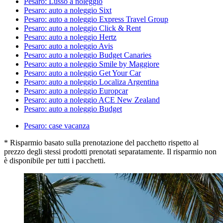
Pesaro: Lusso a noleggio
Pesaro: auto a noleggio Sixt
Pesaro: auto a noleggio Express Travel Group
Pesaro: auto a noleggio Click & Rent
Pesaro: auto a noleggio Hertz
Pesaro: auto a noleggio Avis
Pesaro: auto a noleggio Budget Canaries
Pesaro: auto a noleggio Smile by Maggiore
Pesaro: auto a noleggio Get Your Car
Pesaro: auto a noleggio Localiza Argentina
Pesaro: auto a noleggio Europcar
Pesaro: auto a noleggio ACE New Zealand
Pesaro: auto a noleggio Budget
Pesaro: case vacanza
* Risparmio basato sulla prenotazione del pacchetto rispetto al
prezzo degli stessi prodotti prenotati separatamente. Il risparmio non
è disponibile per tutti i pacchetti.