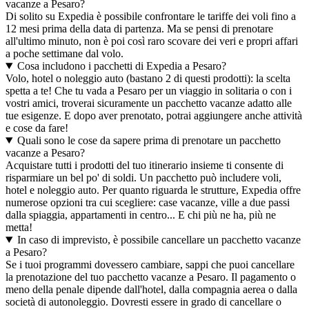
vacanze a Pesaro?
Di solito su Expedia è possibile confrontare le tariffe dei voli fino a
12 mesi prima della data di partenza. Ma se pensi di prenotare
all'ultimo minuto, non è poi così raro scovare dei veri e propri affari
a poche settimane dal volo.
Cosa includono i pacchetti di Expedia a Pesaro?
Volo, hotel o noleggio auto (bastano 2 di questi prodotti): la scelta
spetta a te! Che tu vada a Pesaro per un viaggio in solitaria o con i
vostri amici, troverai sicuramente un pacchetto vacanze adatto alle
tue esigenze. E dopo aver prenotato, potrai aggiungere anche attività
e cose da fare!
Quali sono le cose da sapere prima di prenotare un pacchetto
vacanze a Pesaro?
Acquistare tutti i prodotti del tuo itinerario insieme ti consente di
risparmiare un bel po' di soldi. Un pacchetto può includere voli,
hotel e noleggio auto. Per quanto riguarda le strutture, Expedia offre
numerose opzioni tra cui scegliere: case vacanze, ville a due passi
dalla spiaggia, appartamenti in centro... E chi più ne ha, più ne
metta!
In caso di imprevisto, è possibile cancellare un pacchetto vacanze
a Pesaro?
Se i tuoi programmi dovessero cambiare, sappi che puoi cancellare
la prenotazione del tuo pacchetto vacanze a Pesaro. Il pagamento o
meno della penale dipende dall'hotel, dalla compagnia aerea o dalla
società di autonoleggio. Dovresti essere in grado di cancellare o