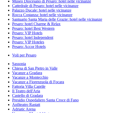
Museo Diocesano di Pesaro: hotel nelle vicinanze
Cattedrale di Pesaro: hotel nelle vicinanze
Palazzo Ducale: hotel nelle vicinanze
Rocca Costanza: hotel nelle vicinanze
Santuario Santa Maria delle Grazie: hotel nelle vicinanze
Pesaro: hotel Charme & Relax
Pesaro: hotel Best Western
Pesaro: VIP Hotels
Pesaro: hotel Independent
Pesaro: VIP Hoteles
Pesaro: Accor Hotels
Voli per Pesaro
Sassonia
Chiesa di San Pietro in Valle
Vacanze a Gradara
Vacanze a Montecchio
Vacanze a Fiorenzuola di Focara
Fattoria Villa Caprile
Il Teatro dell'Aria
Castello di Gradara
Presidio Ospedaliero Santa Croce di Fano
Anfiteatro Rastatt
Adriatic Arena