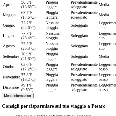
56.5°F
Pioggia
Prevalentemente
Aprile
Media
(13.6°C)
leggera
soleggiato
63.7°F
Pioggia
Prevalentemente
Maggio
Media
(17.6°C)
leggera
soleggiato
72.7°F
Nessuna
Leggerme
Giugno
Soleggiato
(22.6°C)
pioggia
alto
77.7°F
Nessuna
Leggerme
Luglio
Soleggiato
(25.4°C)
pioggia
alto
77.5°F
Nessuna
Leggerme
Agosto
Soleggiato
(25.3°C)
pioggia
alto
70.9°F
Pioggia
Settembre
Soleggiato
Media
(21.6°C)
leggera
63.0°F
Pioggia
Prevalentemente
Leggerme
Ottobre
(17.2°C)
leggera
soleggiato
basso
55.8°F
Pioggia
Prevalentemente
Leggerme
Novembre
(13.2°C)
leggera
soleggiato
basso
49.1°F
Pioggia
Prevalentemente
Leggerme
Dicembre
(9.5°C)
leggera
soleggiato
basso
Meno informazioni
Consigli per risparmiare sul tuo viaggio a Pesaro