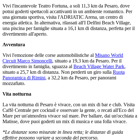
Vivi l'incantevole Teatro Fortuna, a soli 11,3 km da Pesaro, dove
potrai goderti spettacoli accattivanti in un ambiente romantico. Per
una giornata sportiva, visita l'ADRIATIC Arena, un centro di
energia atletica. In alternativa, rilassati all'I Delfini Beach Village,
una piscina per famiglie situata a 16,1 km di distanza, perfetta per il
divertimento all'aperto.
Avventura
Vivi l'emozione delle corse automobilistiche al
Misano World
Circuit Marco Simoncelli
, situato a 19,3 km da Pesaro. Per il
divertimento in famiglia, sguazza al
Beach Village Water Park
,
situato a 25,7 km di distanza. Non perderti un giro sulla
Ruota
Panoramica di Rimini
, a 32,2 km da Pesaro, per panorami
mozzafiato.
Vita notturna
La vita notturna di Pesaro è vivace, con un mix di bar e club. Visita
Caffè Centrale per cocktail e osservare la gente, o recati all'Eco del
Mare per un'atmosfera vivace sul mare. Per ballare, dai un'occhiata a
Matisse, dove puoi goderti un mix di musica e una folla vivace.
*Le distanze sono misurate in linea retta; le distanze di guida
effettive possono variare a seconda del percorso.