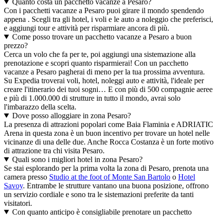
Quanto costa un pacchetto vacanze a Pesaro?
Con i pacchetti vacanze a Pesaro puoi girare il mondo spendendo
appena . Scegli tra gli hotel, i voli e le auto a noleggio che preferisci,
e aggiungi tour e attività per risparmiare ancora di più.
Come posso trovare un pacchetto vacanze a Pesaro a buon
prezzo?
Cerca un volo che fa per te, poi aggiungi una sistemazione alla
prenotazione e scopri quanto risparmierai! Con un pacchetto
vacanze a Pesaro pagherai di meno per la tua prossima avventura.
Su Expedia troverai voli, hotel, noleggi auto e attività, l'ideale per
creare l'itinerario dei tuoi sogni… E con più di 500 compagnie aeree
e più di 1.000.000 di strutture in tutto il mondo, avrai solo
l'imbarazzo della scelta.
Dove posso alloggiare in zona Pesaro?
La presenza di attrazioni popolari come Baia Flaminia e ADRIATIC
Arena in questa zona è un buon incentivo per trovare un hotel nelle
vicinanze di una delle due. Anche Rocca Costanza è un forte motivo
di attrazione tra chi visita Pesaro.
Quali sono i migliori hotel in zona Pesaro?
Se stai esplorando per la prima volta la zona di Pesaro, prenota una
camera presso
Studio at the foot of Monte San Bartolo
o
Hotel
Savoy
. Entrambe le strutture vantano una buona posizione, offrono
un servizio cordiale e sono tra le sistemazioni preferite da tanti
visitatori.
Con quanto anticipo è consigliabile prenotare un pacchetto