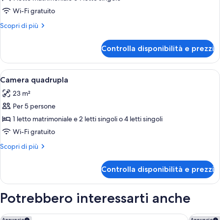
Camera
Wi-Fi gratuito
tripla
Altri
Scopri di più
dettagli
per
Controlla disponibilità e prezzi
Camera
tripla
Apri
Una camera da letto con un letto, te
12
Camera quadrupla
tutte
23 m²
le
Per 5 persone
foto
per
1 letto matrimoniale e 2 letti singoli o 4 letti singoli
Camera
Wi-Fi gratuito
quadrupla
Altri
Scopri di più
dettagli
per
Controlla disponibilità e prezzi
Camera
quadrupla
Potrebbero interessarti anche
Hotel La Pace
Hotel Eu
Annuncio
Annuncio