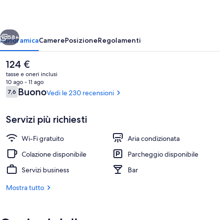
ietro
Avanti
58+
Panoramica
Camere
Posizione
Regolamenti
Il
124 €
prezzo
tasse e oneri inclusi
attuale
10 ago - 11 ago
è
Recensioni
Buono
7,6
Vedi le 230 recensioni
7,6 su 10
124 €
Servizi più richiesti
Wi-Fi gratuito
Aria condizionata
Terrazza/patio
Colazione disponibile
Parcheggio disponibile
Servizi business
Bar
Mostra tutto