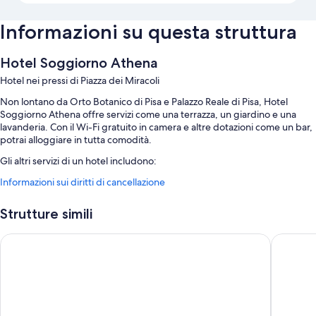
Informazioni su questa struttura
Hotel Soggiorno Athena
Hotel nei pressi di Piazza dei Miracoli
Non lontano da Orto Botanico di Pisa e Palazzo Reale di Pisa, Hotel
Soggiorno Athena offre servizi come una terrazza, un giardino e una
lavanderia. Con il Wi-Fi gratuito in camera e altre dotazioni come un bar,
potrai alloggiare in tutta comodità.
Gli altri servizi di un hotel includono:
Informazioni sui diritti di cancellazione
La colazione completa (a pagamento), un servizio di noleggio
biciclette e un parcheggio (a pagamento)
Strutture simili
Una navetta da e per l'aeroporto (a pagamento), check-out veloce e
check-in veloce
Safestay Pisa Centrale
Hotel La
Aree riservate ai non fumatori, deposito bagagli e una reception
aperta 24 ore su 24
Caratteristiche della camera
Tutte le camere di Hotel Soggiorno Athena offrono comodità come la