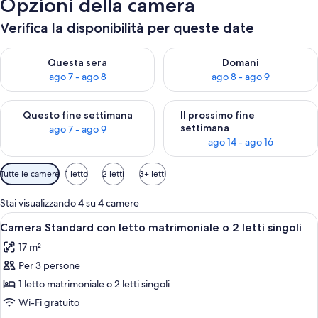
Opzioni della camera
Verifica la disponibilità per queste date
Verifica la disponibilità per questa sera, ago 7 - ago 8
Verifica la disponibilità per d
Questa sera
Domani
ago 7 - ago 8
ago 8 - ago 9
Verifica la disponibilità per questo fine settimana, ago 7 - ago
Verifica la disponibilità per il
Questo fine settimana
Il prossimo fine
settimana
ago 7 - ago 9
ago 14 - ago 16
Filtri
Tutte le camere
1 letto
2 letti
3+ letti
disponibili
per
Stai visualizzando 4 su 4 camere
le
Apri
Una camera d'albergo con un letto, u
17
Camera Standard con letto matrimoniale o 2 letti singoli
camere
tutte
17 m²
le
Per 3 persone
foto
per
1 letto matrimoniale o 2 letti singoli
Camera
Wi-Fi gratuito
Standard