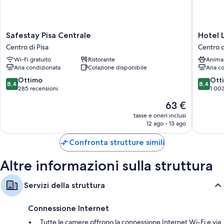
climatizzazione, oltre a dotazioni come il Wi-Fi gratis e casseforti.
I servizi aggiuntivi delle camere includono:
Bagni con docce e bidet
Safestay
Hotel
Safestay Pisa Centrale
Hotel 
Pisa
La
TV LCD con canali digitali
Centro di Pisa
Centro d
Centrale
Pace
Frigoriferi, microonde (su richiesta) e culle/letti per bambini
Wi-Fi gratuito
Ristorante
Anima
Centro
Centro
Aria condizionata
Colazione disponibile
Aria c
di
di
Pisa
Pisa
8.4
8.4
Ottimo
Ott
8,4
8,4
su
su
285 recensioni
1.003
10,
10,
Il
63 €
Ottimo,
Ottimo,
prezzo
285
1.003
tasse e oneri inclusi
attuale
12 ago - 13 ago
recensioni
recensio
è
63 €
Confronta strutture simili
Altre informazioni sulla struttura
Servizi della struttura
Connessione Internet
Tutte le camere offrono la connessione Internet Wi-Fi e via