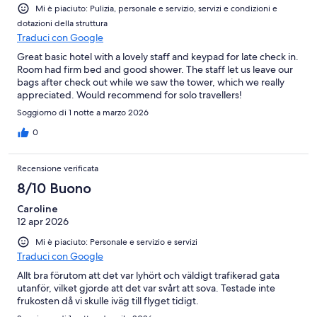
Mi è piaciuto: Pulizia, personale e servizio, servizi e condizioni e
dotazioni della struttura
Traduci con Google
Great basic hotel with a lovely staff and keypad for late check in.
Room had firm bed and good shower. The staff let us leave our
bags after check out while we saw the tower, which we really
appreciated. Would recommend for solo travellers!
Soggiorno di 1 notte a marzo 2026
0
Recensione verificata
8/10 Buono
Caroline
12 apr 2026
Mi è piaciuto: Personale e servizio e servizi
Traduci con Google
Allt bra förutom att det var lyhört och väldigt trafikerad gata
utanför, vilket gjorde att det var svårt att sova. Testade inte
frukosten då vi skulle iväg till flyget tidigt.