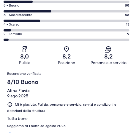
di
Valutazione
8 - Buono
88
10
di
-
Valutazione
6 - Soddisfacente
66
8
Eccellente.
di
-
Valutazione
4 - Scarso
13
54
6
Buono.
di
su
-
Valutazione
2 - Terribile
9
88
4
230
Soddisfacente.
di
su
-
recensioni
66
2
230
Scarso.
su
-
recensioni
13
8,0
8,2
8,2
230
Terribile.
su
Pulizia
Posizione
Personale e servizio
recensioni
9
230
Recensioni
su
Recensione verificata
recensioni
230
8/10 Buono
recensioni
Alina Flavia
9 ago 2025
Mi è piaciuto: Pulizia, personale e servizio, servizi e condizioni e
dotazioni della struttura
Tutto bene
Soggiorno di 1 notte ad agosto 2025