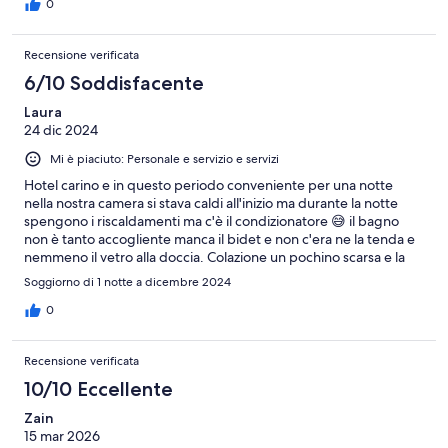
0
Recensione verificata
6/10 Soddisfacente
Laura
24 dic 2024
Mi è piaciuto: Personale e servizio e servizi
Hotel carino e in questo periodo conveniente per una notte
nella nostra camera si stava caldi all'inizio ma durante la notte
spengono i riscaldamenti ma c'è il condizionatore 😅 il bagno
non è tanto accogliente manca il bidet e non c'era ne la tenda e
nemmeno il vetro alla doccia. Colazione un pochino scarsa e la
stanza dove si mangiava era freddissima .
Soggiorno di 1 notte a dicembre 2024
0
Recensione verificata
10/10 Eccellente
Zain
15 mar 2026