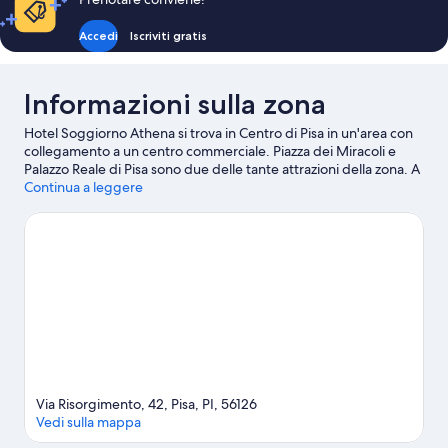
Accedi
Iscriviti gratis
Informazioni sulla zona
Hotel Soggiorno Athena si trova in Centro di Pisa in un'area con
collegamento a un centro commerciale. Piazza dei Miracoli e
Palazzo Reale di Pisa sono due delle tante attrazioni della zona. A
livello naturalistico, spicca invece Orto Botanico di Pisa. Chiesa di
Continua a leggere
Santa Maria della Spina è un altro luogo da visitare consigliato.
Vai alla guida turistica di Pisa
Via Risorgimento, 42, Pisa, PI, 56126
Vedi sulla mappa