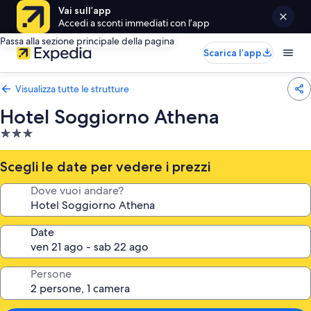
Vai sull’app
Accedi a sconti immediati con l’app
Passa alla sezione principale della pagina
Scarica l’app
Visualizza tutte le strutture
Hotel Soggiorno Athena
Struttura
a
3.0
Scegli le date per vedere i prezzi
stelle
Dove vuoi andare?
Date
Persone