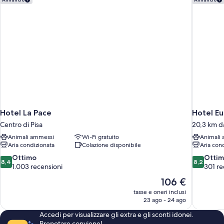
Hotel La Pace
Hotel E
Centro di Pisa
20,3 km da
Animali ammessi
Wi-Fi gratuito
Animali
Aria condizionata
Colazione disponibile
Aria con
8.4
8.2
Ottimo
Otti
8,4
8,2
su
su
1.003 recensioni
301 re
10,
10,
Il
106 €
Ottimo,
Ottimo,
prezzo
tasse e oneri inclusi
1.003
301
attuale
23 ago - 24 ago
recensioni
recensioni
è
Accedi per visualizzare gli extra e gli sconti idonei.
106 €
Prenotare conviene!