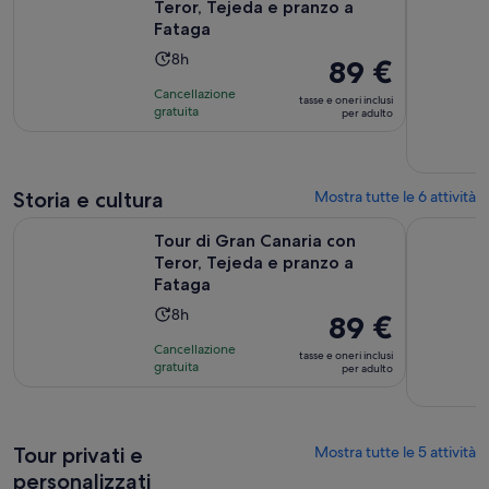
Teror, Tejeda e pranzo a
Fataga
L’attività
8h
Il
89 €
dura
prezzo
Cancellazione
tasse e oneri inclusi
8
è
gratuita
per adulto
ore
89 €
per
adulto
Storia e cultura
Mostra tutte le 6 attività
Ape
Tour di Gran Canaria con Teror, Tejeda e pranzo a Fataga
Tour di Gr
Tour di Gran Canaria con
Teror, Tejeda e pranzo a
Fataga
L’attività
8h
Il
89 €
dura
prezzo
Cancellazione
tasse e oneri inclusi
8
è
gratuita
per adulto
ore
89 €
per
adulto
Tour privati e
Mostra tutte le 5 attività
personalizzati