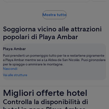
viaggiatore*
10,
sulla
base
Apertura
Mostra tutto
di
in
una
una
recensione
Soggiorna vicino alle attrazioni
nuova
scheda
popolari di Playa Ambar
Playa Ambar
Puoi prenderti un pomeriggio tutto per te e restartene pigramente
a Playa Ambar mentre sei a La Aldea de San Nicolás. Puoi gironzolare
per le spiagge o ammirare le montagne.
Nascondi
Vai alle strutture
Migliori offerte hotel
Controlla la disponibilità di