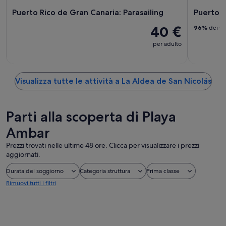
Puerto Rico de Gran Canaria: Parasailing
Puerto d
40 €
96%
dei via
per adulto
Visualizza tutte le attività a La Aldea de San Nicolás
Parti alla scoperta di Playa
Ambar
Prezzi trovati nelle ultime 48 ore. Clicca per visualizzare i prezzi
aggiornati.
Durata del soggiorno
Categoria struttura
Prima classe
Rimuovi tutti i filtri