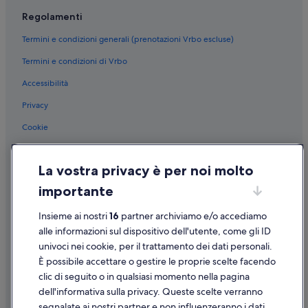
Mogan: Altamar Hotels
Regolamenti
Amadores: Altamar Hotels
Termini e condizioni generali (prenotazioni Vrbo escluse)
Amadores: Dunas Hotels
Termini e condizioni di Vrbo
Porto Rico: Lopesan Hotels & Resorts
Accessibilità
Porto Rico: Altamar Hotels
Privacy
La Playa de Tauro: hotel
Cookie
Amadores: hotel
Condizioni per l'utilizzo
Spiaggia di Mogán: hotel nelle vicinanze
La vostra privacy è per noi molto
Informazioni legali/Contatti
Spiaggia di Amadores: hotel nelle vicinanze
importante
Linee guida sui contenuti e segnalazione dei contenuti
Anfi Tauro Golf Course: hotel nelle vicinanze
Insieme ai nostri
16
partner archiviamo e/o accediamo
Taurito: hotel
Supporto
alle informazioni sul dispositivo dell'utente, come gli ID
Puerto de Mogán: hotel
univoci nei cookie, per il trattamento dei dati personali.
Assistenza clienti
Mogan: hotel
È possibile accettare o gestire le proprie scelte facendo
Contattaci
clic di seguito o in qualsiasi momento nella pagina
La Playa de Tauro: hotel a 4 stelle
dell'informativa sulla privacy. Queste scelte verranno
Come cancellare un volo
Puerto de Mogán: hotel a 3 stelle
segnalate ai nostri partner e non influenzeranno i dati