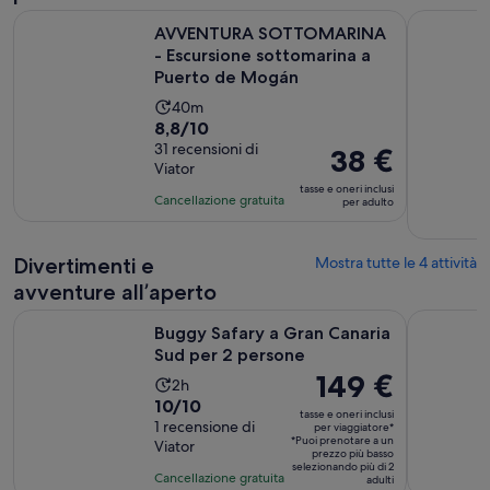
AVVENTURA SOTTOMARINA - Escursione sottomarina a Pue
Crociera i
AVVENTURA SOTTOMARINA
- Escursione sottomarina a
Puerto de Mogán
L’attività
40m
Valutazione
8,8/10
dura
di
31 recensioni di
40
Il
38 €
Viator
8.8
minuti
prezzo
tasse e oneri inclusi
su
è
Cancellazione gratuita
per adulto
10,
38 €
sulla
per
Divertimenti e
Mostra tutte le 4 attività
base
adulto
di
avventure all’aperto
31
Apertura in 
Buggy Safary a Gran Canaria Sud per 2 persone
Spiaggia d
recensioni
Buggy Safary a Gran Canaria
Sud per 2 persone
Il
149 €
L’attività
2h
prezzo
Valutazione
10/10
dura
tasse e oneri inclusi
è
di
1 recensione di
2
per viaggiatore*
*Puoi prenotare a un
Viator
149 €
10.0
ore
prezzo più basso
selezionando più di 2
per
su
Cancellazione gratuita
adulti