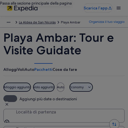
Passa alla sezione principale della pagina
Scarica l’app
Organizza il tuo viaggio
La Aldea de San Nicolás
Playa Ambar
Playa Ambar: Tour e
Visite Guidate
Alloggi
Voli
Auto
Pacchetti
Cose da fare
Alloggio aggiunto
Volo aggiunto
Auto
Economy
Aggiungi più date o destinazioni
Località di partenza