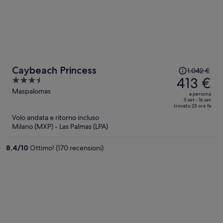
Il
Caybeach Princess
1.042 €
prezzo
413 €
3.5
era
out
Maspalomas
a persona
1.042 €,
of
9 set - 16 set
trovato 23 ore fa
ora
5
Volo andata e ritorno incluso
è
Milano (MXP) - Las Palmas (LPA)
413 €
a
8,4
/
10
Ottimo! (170 recensioni)
persona