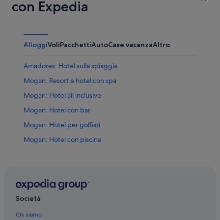
con Expedia
Alloggi
Voli
Pacchetti
Auto
Case vacanza
Altro
Amadores: Hotel sulla spiaggia
Mogan: Resort e hotel con spa
Mogan: Hotel all inclusive
Mogan: Hotel con bar
Mogan: Hotel per golfisti
Mogan: Hotel con piscina
Mogan: Hotel con casinò
Mogan: Hotel con palestra
Mogan: Hotel per fare shopping
Mogan: Hotel con animali ammessi
Società
Mogan: Hotel economici
Chi siamo