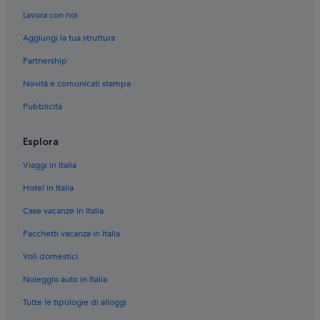
Porto Rico: Ville
Lavora con noi
Puerto de Mogán: Ville
Aggiungi la tua struttura
Amadores: B&B
Partnership
Mogan: Resort
Novità e comunicati stampa
Mogan: Cottage
Pubblicità
Mogan: Case private in affitto
Mogan: B&B
Esplora
Mogan: Appartamenti
Viaggi in Italia
Mogan: Aparthotel
Hotel in Italia
Mogan: Case galleggianti
Case vacanze in Italia
Mogan: hotel Hotasa
Pacchetti vacanza in Italia
Mogan: Gloria Palace Hotels
Voli domestici
Mogan: Cordial Hoteles
Noleggio auto in Italia
Mogan: hotel Riversun Touristic
Tutte le tipologie di alloggi
Mogan: Servatur Hoteles