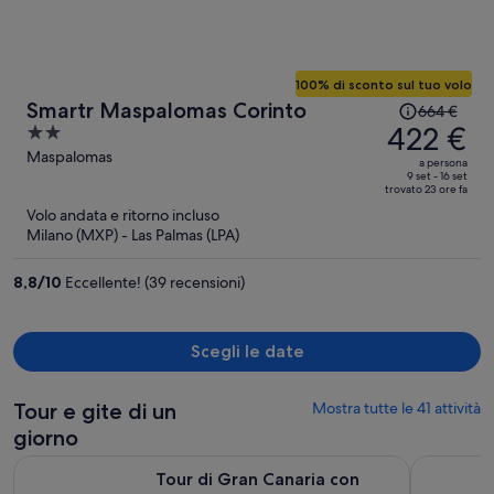
100% di sconto sul tuo volo
Il
Smartr Maspalomas Corinto
664 €
prezzo
422 €
2
era
out
Maspalomas
a persona
664 €,
of
9 set - 16 set
trovato 23 ore fa
ora
5
Volo andata e ritorno incluso
è
Milano (MXP) - Las Palmas (LPA)
422 €
a
8,8
/
10
Eccellente! (39 recensioni)
persona
Scegli le date
Tour e gite di un
Mostra tutte le 41 attività
giorno
Ape
Tour di Gran Canaria con Teror, Tejeda e pranzo a Fataga
Tour in ba
Tour di Gran Canaria con