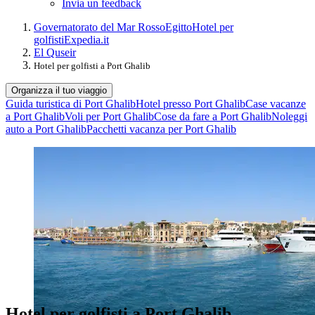
Invia un feedback
Governatorato del Mar Rosso
Egitto
Hotel per
golfisti
Expedia.it
El Quseir
Hotel per golfisti a Port Ghalib
Organizza il tuo viaggio
Guida turistica di Port Ghalib
Hotel presso Port Ghalib
Case vacanze
a Port Ghalib
Voli per Port Ghalib
Cose da fare a Port Ghalib
Noleggi
auto a Port Ghalib
Pacchetti vacanza per Port Ghalib
Hotel per golfisti a Port Ghalib