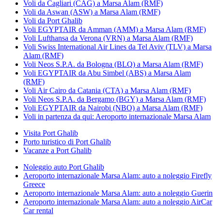
Voli da Cagliari (CAG) a Marsa Alam (RMF)
Voli da Aswan (ASW) a Marsa Alam (RMF)
Voli da Port Ghalib
Voli EGYPTAIR da Amman (AMM) a Marsa Alam (RMF)
Voli Lufthansa da Verona (VRN) a Marsa Alam (RMF)
Voli Swiss International Air Lines da Tel Aviv (TLV) a Marsa
Alam (RMF)
Voli Neos S.P.A. da Bologna (BLQ) a Marsa Alam (RMF)
Voli EGYPTAIR da Abu Simbel (ABS) a Marsa Alam
(RMF)
Voli Air Cairo da Catania (CTA) a Marsa Alam (RMF)
Voli Neos S.P.A. da Bergamo (BGY) a Marsa Alam (RMF)
Voli EGYPTAIR da Nairobi (NBO) a Marsa Alam (RMF)
Voli in partenza da qui: Aeroporto internazionale Marsa Alam
Visita Port Ghalib
Porto turistico di Port Ghalib
Vacanze a Port Ghalib
Noleggio auto Port Ghalib
Aeroporto internazionale Marsa Alam: auto a noleggio Firefly
Greece
Aeroporto internazionale Marsa Alam: auto a noleggio Guerin
Aeroporto internazionale Marsa Alam: auto a noleggio AirCar
Car rental