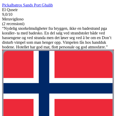
Pickalbatros Sands Port Ghalib
El Quseir
9,0/10
Meraviglioso
(2 recensioni)
“Nydelig snorkelmuligheter fra bryggen, ikke en badestrand pga
koraller- ta med badesko. En del salg ved strandstoler både ved
bassengene og ved stranda men det løser seg ved å be om en Don’t
disturb vimpel som man henger opp. Vimpelen fås hos handduk
bodene. Hotellet har god mat, flott personale og god atmosfære.”