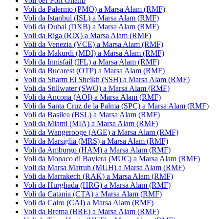
Voli per Port Ghalib
Voli da Palermo (PMO) a Marsa Alam (RMF)
Voli da Istanbul (ISL) a Marsa Alam (RMF)
Voli da Dubai (DXB) a Marsa Alam (RMF)
Voli da Riga (RIX) a Marsa Alam (RMF)
Voli da Venezia (VCE) a Marsa Alam (RMF)
Voli da Makurdi (MDI) a Marsa Alam (RMF)
Voli da Innisfail (IFL) a Marsa Alam (RMF)
Voli da Bucarest (OTP) a Marsa Alam (RMF)
Voli da Sharm El Sheikh (SSH) a Marsa Alam (RMF)
Voli da Stillwater (SWO) a Marsa Alam (RMF)
Voli da Ancona (AOI) a Marsa Alam (RMF)
Voli da Santa Cruz de la Palma (SPC) a Marsa Alam (RMF)
Voli da Basilea (BSL) a Marsa Alam (RMF)
Voli da Miami (MIA) a Marsa Alam (RMF)
Voli da Wangerooge (AGE) a Marsa Alam (RMF)
Voli da Marsiglia (MRS) a Marsa Alam (RMF)
Voli da Amburgo (HAM) a Marsa Alam (RMF)
Voli da Monaco di Baviera (MUC) a Marsa Alam (RMF)
Voli da Marsa Matruh (MUH) a Marsa Alam (RMF)
Voli da Marrakech (RAK) a Marsa Alam (RMF)
Voli da Hurghada (HRG) a Marsa Alam (RMF)
Voli da Catania (CTA) a Marsa Alam (RMF)
Voli da Cairo (CAI) a Marsa Alam (RMF)
Voli da Brema (BRE) a Marsa Alam (RMF)