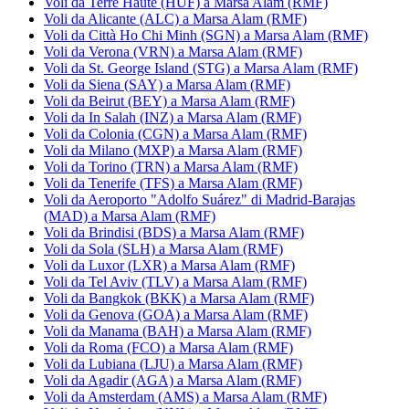
Voli da Terre Haute (HUF) a Marsa Alam (RMF)
Voli da Alicante (ALC) a Marsa Alam (RMF)
Voli da Città Ho Chi Minh (SGN) a Marsa Alam (RMF)
Voli da Verona (VRN) a Marsa Alam (RMF)
Voli da St. George Island (STG) a Marsa Alam (RMF)
Voli da Siena (SAY) a Marsa Alam (RMF)
Voli da Beirut (BEY) a Marsa Alam (RMF)
Voli da In Salah (INZ) a Marsa Alam (RMF)
Voli da Colonia (CGN) a Marsa Alam (RMF)
Voli da Milano (MXP) a Marsa Alam (RMF)
Voli da Torino (TRN) a Marsa Alam (RMF)
Voli da Tenerife (TFS) a Marsa Alam (RMF)
Voli da Aeroporto "Adolfo Suárez" di Madrid-Barajas
(MAD) a Marsa Alam (RMF)
Voli da Brindisi (BDS) a Marsa Alam (RMF)
Voli da Sola (SLH) a Marsa Alam (RMF)
Voli da Luxor (LXR) a Marsa Alam (RMF)
Voli da Tel Aviv (TLV) a Marsa Alam (RMF)
Voli da Bangkok (BKK) a Marsa Alam (RMF)
Voli da Genova (GOA) a Marsa Alam (RMF)
Voli da Manama (BAH) a Marsa Alam (RMF)
Voli da Roma (FCO) a Marsa Alam (RMF)
Voli da Lubiana (LJU) a Marsa Alam (RMF)
Voli da Agadir (AGA) a Marsa Alam (RMF)
Voli da Amsterdam (AMS) a Marsa Alam (RMF)