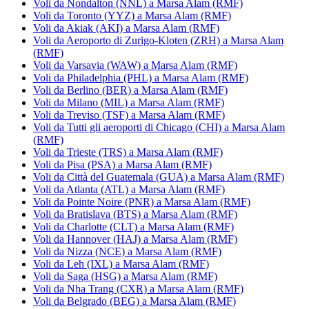
Voli da Nondalton (NNL) a Marsa Alam (RMF)
Voli da Toronto (YYZ) a Marsa Alam (RMF)
Voli da Akiak (AKI) a Marsa Alam (RMF)
Voli da Aeroporto di Zurigo-Kloten (ZRH) a Marsa Alam
(RMF)
Voli da Varsavia (WAW) a Marsa Alam (RMF)
Voli da Philadelphia (PHL) a Marsa Alam (RMF)
Voli da Berlino (BER) a Marsa Alam (RMF)
Voli da Milano (MIL) a Marsa Alam (RMF)
Voli da Treviso (TSF) a Marsa Alam (RMF)
Voli da Tutti gli aeroporti di Chicago (CHI) a Marsa Alam
(RMF)
Voli da Trieste (TRS) a Marsa Alam (RMF)
Voli da Pisa (PSA) a Marsa Alam (RMF)
Voli da Città del Guatemala (GUA) a Marsa Alam (RMF)
Voli da Atlanta (ATL) a Marsa Alam (RMF)
Voli da Pointe Noire (PNR) a Marsa Alam (RMF)
Voli da Bratislava (BTS) a Marsa Alam (RMF)
Voli da Charlotte (CLT) a Marsa Alam (RMF)
Voli da Hannover (HAJ) a Marsa Alam (RMF)
Voli da Nizza (NCE) a Marsa Alam (RMF)
Voli da Leh (IXL) a Marsa Alam (RMF)
Voli da Saga (HSG) a Marsa Alam (RMF)
Voli da Nha Trang (CXR) a Marsa Alam (RMF)
Voli da Belgrado (BEG) a Marsa Alam (RMF)