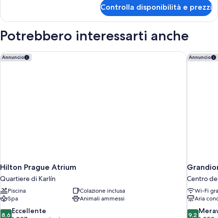
per
Controlla disponibilità e prezzi
Suite
Potrebbero interessarti anche
Hilton Prague Atrium
Grandior
Annuncio
Annuncio
Hilton Prague Atrium
Grandio
Quartiere di Karlín
Centro del
Piscina
Colazione inclusa
Wi-Fi gra
Spa
Animali ammessi
Aria con
8.6
9.2
Eccellente
Merav
8,6
9,2