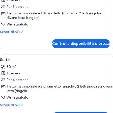
1 camera
foto
per
Per 3 persone
Junior
1 letto matrimoniale e 1 divano letto (singolo) o 2 letti singoli e 1
divano letto (singolo)
Suite
with
Wi-Fi gratuito
Balcony
Altri
Scopri di più
dettagli
per
Controlla disponibilità e prezzi
Junior
Suite
with
Apri
Una camera da letto con un letto gran
7
Balcony
Suite
tutte
80 m²
le
1 camera
foto
per
Per 4 persone
Suite
1 letto matrimoniale e 2 divani letto (singoli) o 2 letti singoli e 2 divani
letto (singoli)
Wi-Fi gratuito
Altri
Scopri di più
dettagli