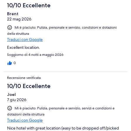
stanza ma non hanno sostituito le asciugamani lasciate sul
10/10 Eccellente
pavimento. Consigliatissimo.
Brent
22 mag 2026
Mi è piaciuto: Pulizia, personale e servizio, condizioni e dotazioni
della struttura
Traduci con Google
Excellent location.
Soggiorno di 4 notti a maggio 2026
0
Recensione verificata
10/10 Eccellente
Joel
7 giu 2026
Mi è piaciuto: Pulizia, personale e servizio, servizi e condizioni e
dotazioni della struttura
Traduci con Google
Nice hotel with great location (easy to be dropped off/picked