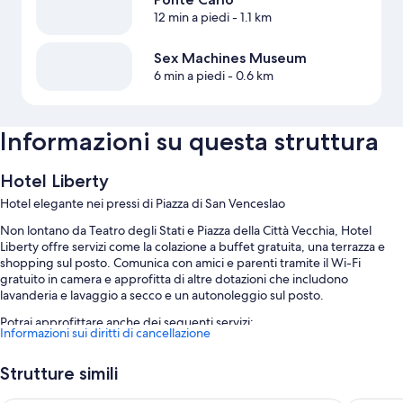
12 min a piedi
- 1.1 km
Sex Machines Museum
6 min a piedi
- 0.6 km
Informazioni su questa struttura
Hotel Liberty
Hotel elegante nei pressi di Piazza di San Venceslao
Non lontano da Teatro degli Stati e Piazza della Città Vecchia, Hotel
Liberty offre servizi come la colazione a buffet gratuita, una terrazza e
shopping sul posto. Comunica con amici e parenti tramite il Wi-Fi
gratuito in camera e approfitta di altre dotazioni che includono
lavanderia e lavaggio a secco e un autonoleggio sul posto.
Potrai approfittare anche dei seguenti servizi:
Informazioni sui diritti di cancellazione
Un servizio auto o limousine, deposito bagagli e una postazione PC
Strutture simili
Sale per riunioni, una reception aperta 24 ore su 24 e servizi di
concierge