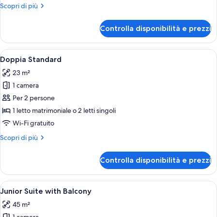
Altri
Scopri di più
dettagli
per
Controlla disponibilità e prezzi
Doppia
Superior
Apri
Una camera d'albergo con un letto gr
5
Doppia Standard
tutte
23 m²
le
1 camera
foto
per
Per 2 persone
Doppia
1 letto matrimoniale o 2 letti singoli
Standard
Wi-Fi gratuito
Altri
Scopri di più
dettagli
per
Controlla disponibilità e prezzi
Doppia
Standard
Apri
Una camera d'albergo con un letto, un
7
Junior Suite with Balcony
tutte
45 m²
le