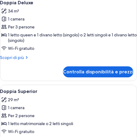
12
Doppia Deluxe
camere
tutte
34 m²
le
1 camera
foto
per
Per 3 persone
Doppia
1 letto queen e 1 divano letto (singolo) o 2 letti singoli e 1 divano letto
(singolo)
Deluxe
Wi-Fi gratuito
Altri
Scopri di più
dettagli
per
Controlla disponibilità e prezzi
Doppia
Deluxe
Apri
Una camera d'albergo con un letto gr
1
Doppia Superior
tutte
29 m²
le
1 camera
foto
per
Per 2 persone
Doppia
1 letto matrimoniale o 2 letti singoli
Superior
Wi-Fi gratuito