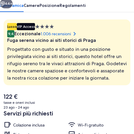
44+
Panoramica
Camere
Posizione
Regolamenti
Struttura
Lusso
VIP Access
a
Eccezionale
1.006 recensioni
9,4
4.0
Fuga serena vicino ai siti storici di Praga
stelle
Progettato con gusto e situato in una posizione
privilegiata vicino ai siti storici, questo hotel offre un
rifugio sereno tra le vivaci attrazioni di Praga. Godetevi
Esterni
le nostre camere spaziose e confortevoli e assaporate
la nostra ricca colazione per iniziare la giornata.
Il
122 €
prezzo
tasse e oneri inclusi
attuale
23 ago - 24 ago
è
Servizi più richiesti
122 €
Colazione inclusa
Wi-Fi gratuito