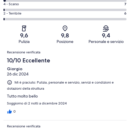
Eccellente.
di
-
Valutazione
4 - Scarso
7
753
6
Buono.
di
su
-
Valutazione
2 - Terribile
6
218
4
1006
Soddisfacente.
di
su
-
recensioni
22
2
1006
Scarso.
su
-
recensioni
7
9,6
9,8
9,4
1006
Terribile.
su
Pulizia
Posizione
Personale e servizio
recensioni
6
1006
Recensioni
su
Recensione verificata
recensioni
1006
10/10 Eccellente
recensioni
Giorgio
26 dic 2024
Mi è piaciuto: Pulizia, personale e servizio, servizi e condizioni e
dotazioni della struttura
Tutto molto bello
Soggiorno di 2 notti a dicembre 2024
0
Recensione verificata