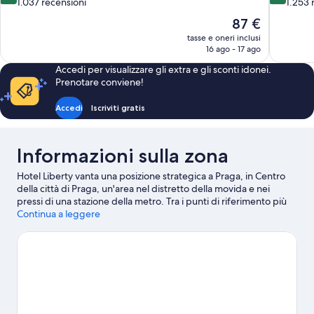
su
su
1.037 recensioni
1.253 
10,
10,
Il
87 €
Eccellente,
Meraviglio
prezzo
tasse e oneri inclusi
1.037
1.253
attuale
16 ago - 17 ago
recensioni
recensioni
è
Accedi per visualizzare gli extra e gli sconti idonei.
87 €
Prenotare conviene!
Accedi
Iscriviti gratis
Informazioni sulla zona
Hotel Liberty vanta una posizione strategica a Praga, in Centro
della città di Praga, un'area nel distretto della movida e nei
pressi di una stazione della metro. Tra i punti di riferimento più
importanti della zona ci sono Piazza di San Venceslao e Ponte
Continua a leggere
Carlo. A livello culturale, invece, spicca Teatro degli Stati. Piazza
della Città Vecchia è un altro luogo da visitare consigliato.
Vai alla
guida turistica di Praga