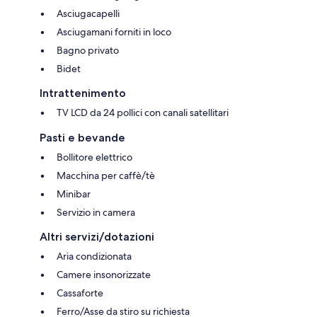
Asciugacapelli
Asciugamani forniti in loco
Bagno privato
Bidet
Intrattenimento
TV LCD da 24 pollici con canali satellitari
Pasti e bevande
Bollitore elettrico
Macchina per caffè/tè
Minibar
Servizio in camera
Altri servizi/dotazioni
Aria condizionata
Camere insonorizzate
Cassaforte
Ferro/Asse da stiro su richiesta