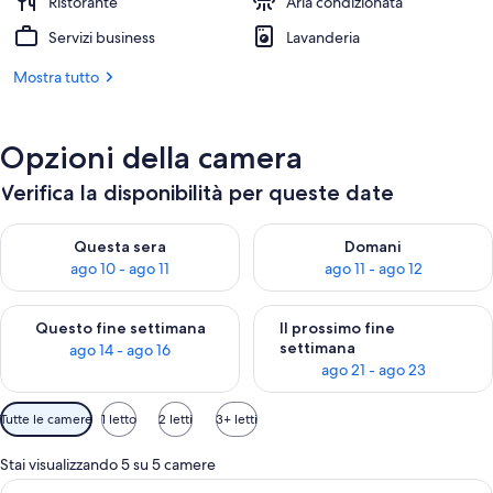
Ristorante
Aria condizionata
Servizi business
Lavanderia
Mostra tutto
Opzioni della camera
Verifica la disponibilità per queste date
Verifica la disponibilità per questa sera, ago 10 - ago 11
Verifica la disponibilità per d
Questa sera
Domani
ago 10 - ago 11
ago 11 - ago 12
Verifica la disponibilità per questo fine settimana, ago 14 - ag
Verifica la disponibilità per i
Questo fine settimana
Il prossimo fine
settimana
ago 14 - ago 16
ago 21 - ago 23
Filtri
Tutte le camere
1 letto
2 letti
3+ letti
disponibili
per
Stai visualizzando 5 su 5 camere
le
Apri
Una camera d'albergo con televisione 