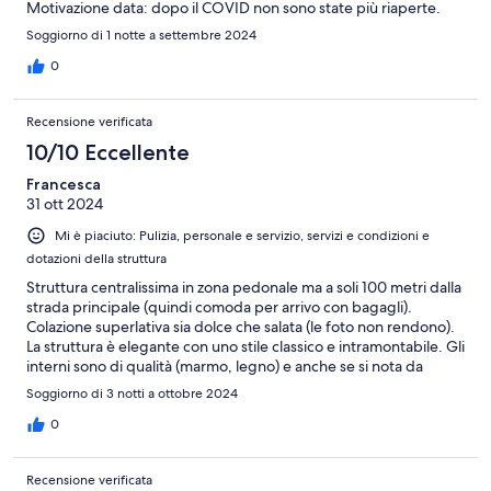
Motivazione data: dopo il COVID non sono state più riaperte.
Allora bisogna specificarlo nelle opzioni fornite dalla struttura.
Soggiorno di 1 notte a settembre 2024
0
Recensione verificata
10/10 Eccellente
Francesca
31 ott 2024
Mi è piaciuto: Pulizia, personale e servizio, servizi e condizioni e
dotazioni della struttura
Struttura centralissima in zona pedonale ma a soli 100 metri dalla
strada principale (quindi comoda per arrivo con bagagli).
Colazione superlativa sia dolce che salata (le foto non rendono).
La struttura è elegante con uno stile classico e intramontabile. Gli
interni sono di qualità (marmo, legno) e anche se si nota da
alcuni dettagli che l'ultimo refresh non è recentissimo (strappo
Soggiorno di 3 notti a ottobre 2024
nell'accappatoio, nel baldacchino, qualche ammaccatura nella
vasca) nel complesso supera di gran lunga struttura più "nuove"
0
ma meno curate. Arrivati in sede ci hanno offerto upgrade
gratuito. Unica pecca (trascurabile): il secondo giorno,
Recensione verificata
probabilmente per questioni organizzative, hanno riordinato la