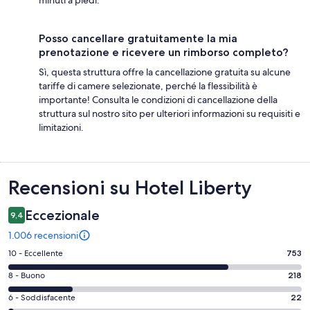
minuti a piedi.
Posso cancellare gratuitamente la mia
prenotazione e ricevere un rimborso completo?
Sì, questa struttura offre la cancellazione gratuita su alcune
tariffe di camere selezionate, perché la flessibilità è
importante! Consulta le condizioni di cancellazione della
struttura sul nostro sito per ulteriori informazioni su requisiti e
limitazioni.
Recensioni
Recensioni su Hotel Liberty
Eccezionale
9,4
1.006 recensioni
Valutazione
10 - Eccellente
753
di
Valutazione
8 - Buono
218
10
di
-
Valutazione
6 - Soddisfacente
22
8