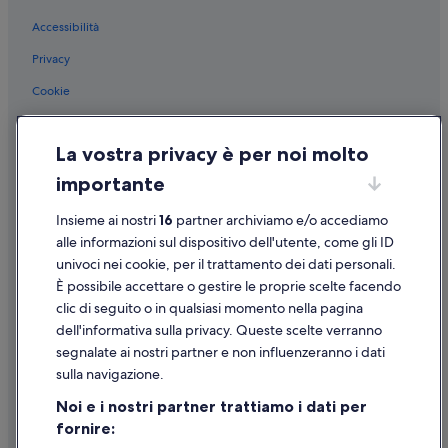
Accessibilità
Privacy
Cookie
Condizioni per l'utilizzo
La vostra privacy è per noi molto
Informazioni legali/Contatti
importante
Linee guida sui contenuti e segnalazione dei contenuti
Insieme ai nostri
16
partner archiviamo e/o accediamo
Supporto
alle informazioni sul dispositivo dell'utente, come gli ID
univoci nei cookie, per il trattamento dei dati personali.
Assistenza clienti
È possibile accettare o gestire le proprie scelte facendo
Contattaci
clic di seguito o in qualsiasi momento nella pagina
dell'informativa sulla privacy. Queste scelte verranno
Come cancellare un volo
segnalate ai nostri partner e non influenzeranno i dati
Come modificare la prenotazione di un hotel o una casa vacanze
sulla navigazione.
Tempistiche per i rimborsi
Noi e i nostri partner trattiamo i dati per
fornire:
Utilizzare un coupon Expedia