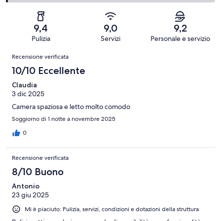
147
Soddisfacente.
di
su
-
recensioni
12
2
147
Scarso.
su
-
recensioni
2
9,4
9,0
9,2
147
Terribile.
su
Pulizia
Servizi
Personale e servizio
recensioni
1
147
Recensioni
su
Recensione verificata
recensioni
147
10/10 Eccellente
recensioni
Claudia
3 dic 2025
Camera spaziosa e letto molto comodo
Soggiorno di 1 notte a novembre 2025
0
Recensione verificata
8/10 Buono
Antonio
23 giu 2025
Mi è piaciuto: Pulizia, servizi, condizioni e dotazioni della struttura