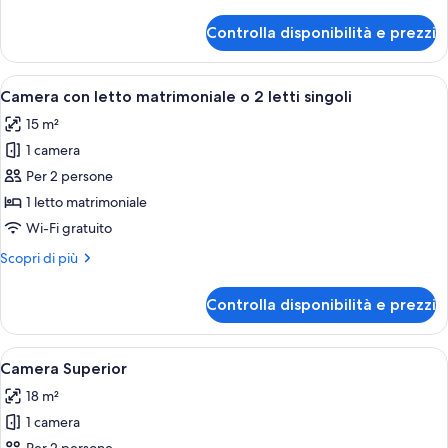
dettagli
per
Controlla disponibilità e prezzi
Singola
Basic
Apri
Una camera d'albergo con un letto, un
13
Camera con letto matrimoniale o 2 letti singoli
tutte
15 m²
le
1 camera
foto
per
Per 2 persone
Camera
1 letto matrimoniale
con
Wi-Fi gratuito
letto
Altri
Scopri di più
matrimoniale
dettagli
o
per
Controlla disponibilità e prezzi
Camera
2
con
letti
letto
Apri
Una camera d'albergo con un letto, u
singoli
10
matrimoniale
Camera Superior
tutte
o
18 m²
2
le
letti
1 camera
foto
singoli