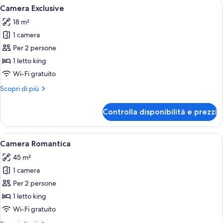
Apri
Una camera da letto con un letto, un
7
Camera Exclusive
tutte
18 m²
le
1 camera
foto
per
Per 2 persone
Camera
1 letto king
Exclusive
Wi-Fi gratuito
Altri
Scopri di più
dettagli
per
Controlla disponibilità e prezzi
Camera
Exclusive
Apri
Un bagno moderno con una vasca free
5
Camera Romantica
tutte
45 m²
le
1 camera
foto
per
Per 2 persone
Camera
1 letto king
Romantica
Wi-Fi gratuito