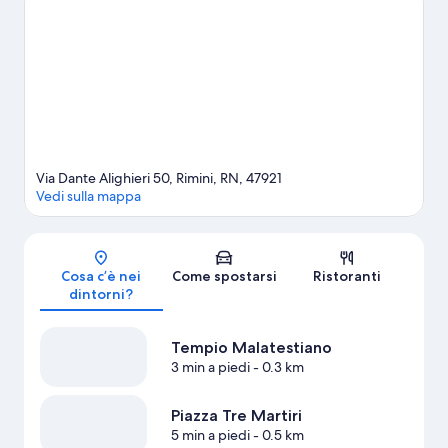
ospita spesso eventi sportivi e spettacoli, e forse dovresti
mettere in programma di visitare anche Italia in Miniatura, una
delle attrazioni irrinunciabili del posto. Non sottovalutare attività
all'aria aperta come gite a piedi o in bici e mountain bike se
l'outdoor è la tua passione.
Vai alla guida turistica di Rimini
Via Dante Alighieri 50, Rimini, RN, 47921
Vedi sulla mappa
Mappa
Cosa c’è nei
Come spostarsi
Ristoranti
dintorni?
Tempio Malatestiano
3 min a piedi
- 0.3 km
Piazza Tre Martiri
5 min a piedi
- 0.5 km