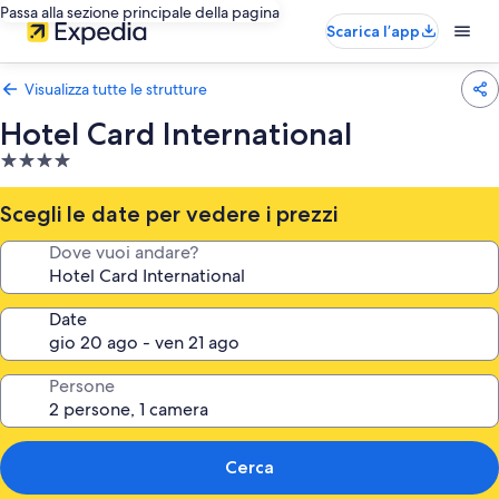
Passa alla sezione principale della pagina
Scarica l’app
Visualizza tutte le strutture
Hotel Card International
Struttura
a
4.0
Scegli le date per vedere i prezzi
stelle
Dove vuoi andare?
Date
Persone
Cerca