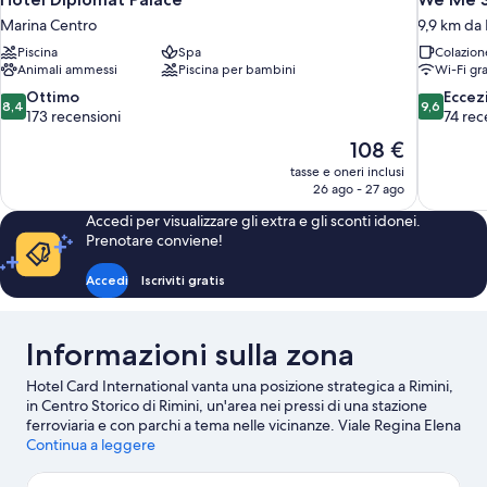
Marina Centro
9,9 km da 
Piscina
Spa
Colazion
Animali ammessi
Piscina per bambini
Wi-Fi gra
8.4
9.6
Ottimo
Eccez
8,4
9,6
su
su
173 recensioni
74 rec
10,
10,
Il
108 €
Ottimo,
Eccezional
prezzo
tasse e oneri inclusi
173
74
attuale
26 ago - 27 ago
recensioni
recensioni
è
Accedi per visualizzare gli extra e gli sconti idonei.
108 €
Prenotare conviene!
Accedi
Iscriviti gratis
Informazioni sulla zona
Hotel Card International vanta una posizione strategica a Rimini,
in Centro Storico di Rimini, un'area nei pressi di una stazione
ferroviaria e con parchi a tema nelle vicinanze. Viale Regina Elena
e Viale Vespucci sono due tappe fondamentali per gli amanti
Continua a leggere
dello shopping. A livello naturalistico, invece, spiccano Riviera di
Rimini e Parco Federico Fellini. Circuito Internazionale di Misano