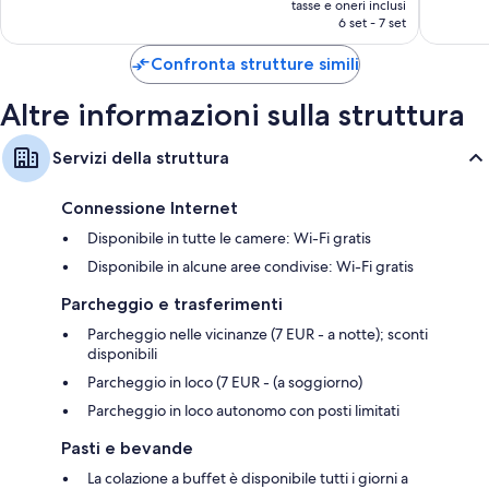
205
38
tasse e oneri inclusi
attuale
6 set - 7 set
recensioni
recensio
è
71 €
Confronta strutture simili
Altre informazioni sulla struttura
Servizi della struttura
Connessione Internet
Disponibile in tutte le camere: Wi-Fi gratis
Disponibile in alcune aree condivise: Wi-Fi gratis
Parcheggio e trasferimenti
Parcheggio nelle vicinanze (7 EUR - a notte); sconti
disponibili
Parcheggio in loco (7 EUR - (a soggiorno)
Parcheggio in loco autonomo con posti limitati
Pasti e bevande
La colazione a buffet è disponibile tutti i giorni a