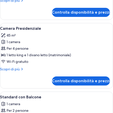
Altri
Scopri di più
dettagli
per
Controlla disponibilità e prezzi
Camera
Romantica
Apri
Una camera d'albergo con un letto gran
10
Camera Presidenziale
tutte
45 m²
le
1 camera
foto
per
Per 4 persone
Camera
1 letto king e 1 divano letto (matrimoniale)
Presidenziale
Wi-Fi gratuito
Altri
Scopri di più
dettagli
per
Controlla disponibilità e prezzi
Camera
Presidenziale
Apri
Standard con Balcone | Minibar, insono
4
Standard con Balcone
tutte
1 camera
le
Per 2 persone
foto