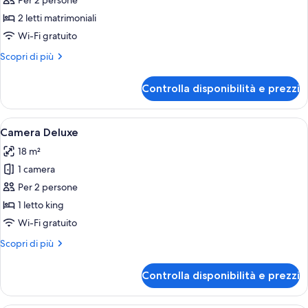
per
Per 2 persone
Camera
2 letti matrimoniali
Superior
Wi-Fi gratuito
Altri
Scopri di più
dettagli
per
Controlla disponibilità e prezzi
Camera
Superior
Apri
Una camera d'albergo con un letto, cu
7
Camera Deluxe
tutte
18 m²
le
1 camera
foto
per
Per 2 persone
Camera
1 letto king
Deluxe
Wi-Fi gratuito
Altri
Scopri di più
dettagli
per
Controlla disponibilità e prezzi
Camera
Deluxe