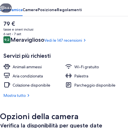
ietro
Avanti
64+
Panoramica
Camere
Posizione
Regolamenti
Il
79 €
prezzo
tasse e oneri inclusi
attuale
6 set - 7 set
è
Recensioni
Meraviglioso
9,2
Vedi le 147 recensioni
9,2 su 10
79 €
Servizi più richiesti
Animali ammessi
Wi-Fi gratuito
Camera Romantica | Minibar, insonoriz
Aria condizionata
Palestra
Colazione disponibile
Parcheggio disponibile
Mostra tutto
Opzioni della camera
Verifica la disponibilità per queste date