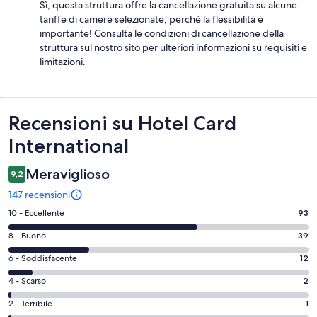
Sì, questa struttura offre la cancellazione gratuita su alcune
tariffe di camere selezionate, perché la flessibilità è
importante! Consulta le condizioni di cancellazione della
struttura sul nostro sito per ulteriori informazioni su requisiti e
limitazioni.
Recensioni
Recensioni su Hotel Card
International
Meraviglioso
9,2
147 recensioni
Valutazione
10 - Eccellente
93
di
Valutazione
8 - Buono
39
10
di
-
Valutazione
6 - Soddisfacente
12
8
Eccellente.
di
-
Valutazione
4 - Scarso
2
93
6
Buono.
di
su
-
Valutazione
2 - Terribile
1
39
4