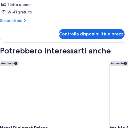
per
1 letto queen
Standard
Wi-Fi gratuito
con
Altri
Scopri di più
Balcone
dettagli
per
Controlla disponibilità e prezzi
Standard
con
Balcone
Potrebbero interessarti anche
Hotel Diplomat Palace
We Me Su
Annuncio
Annuncio
Hotel Diplomat Palace
We Me S