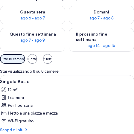
Verifica la disponibilità per questa sera, ago 6 - ago 7
Verifica la disponibilità per d
Questa sera
Domani
ago 6 - ago 7
ago 7 - ago 8
Verifica la disponibilità per questo fine settimana, ago 7 - ago
Verifica la disponibilità per il
Questo fine settimana
Il prossimo fine
settimana
ago 7 - ago 9
ago 14 - ago 16
Filtri
Tutte le camere
1 letto
2 letti
disponibili
per
Stai visualizzando 8 su 8 camere
le
Apri
Un letto ben rifatto con lenzuola bian
5
Singola Basic
camere
tutte
12 m²
le
1 camera
foto
per
Per 1 persona
Singola
1 letto a una piazza e mezza
Basic
Wi-Fi gratuito
Altri
Scopri di più