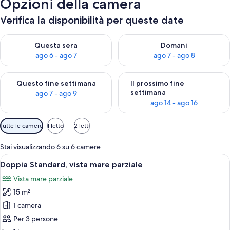
Opzioni della camera
Verifica la disponibilità per queste date
Verifica la disponibilità per questa sera, ago 6 - ago 7
Verifica la disponibilità per d
Questa sera
Domani
ago 6 - ago 7
ago 7 - ago 8
Verifica la disponibilità per questo fine settimana, ago 7 - ago
Verifica la disponibilità per il
Questo fine settimana
Il prossimo fine
settimana
ago 7 - ago 9
ago 14 - ago 16
Filtri
Tutte le camere
1 letto
2 letti
disponibili
per
Stai visualizzando 6 su 6 camere
le
Apri
Un bagno con doccia vetrata, un bide
7
Doppia Standard, vista mare parziale
camere
tutte
Vista mare parziale
le
15 m²
foto
per
1 camera
Doppia
Per 3 persone
Standard,