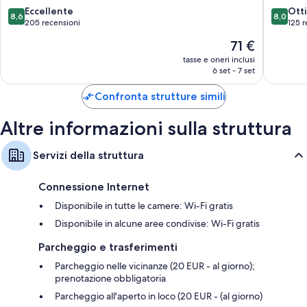
Culle/letti per bambini, riscaldamento e pulizie giornaliere
8.6
8.0
Eccellente
Ott
8,6
8,0
su
su
205 recensioni
125 r
10,
10,
Il
71 €
Eccellente,
Ottimo,
prezzo
205
125
tasse e oneri inclusi
attuale
6 set - 7 set
recensioni
recensio
è
71 €
Confronta strutture simili
Altre informazioni sulla struttura
Servizi della struttura
Connessione Internet
Disponibile in tutte le camere: Wi-Fi gratis
Disponibile in alcune aree condivise: Wi-Fi gratis
Parcheggio e trasferimenti
Parcheggio nelle vicinanze (20 EUR - al giorno);
prenotazione obbligatoria
Parcheggio all'aperto in loco (20 EUR - (al giorno)