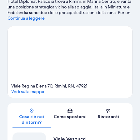
Hotel Diplomat Palace si trova a Rimini, in Marina Centro, e vanta
una posizione strategica vicino alla spiaggia. Italia in Miniatura e
Fiabilandia sono due delle principali attrazioni della zona. Per un
po' di sano shopping, invece, è d'obbligo una tappa a Viale
Continua a leggere
Regina Elena e Viale Vespucci . Anche Ruota panoramica e Go-
kart Pista Miramare meritano una visita.
Vai alla guida turistica di
Rimini
Viale Regina Elena 70, Rimini, RN, 47921
Vedi sulla mappa
Mappa
Cosa c’è nei
Come spostarsi
Ristoranti
dintorni?
Viale Vespucci