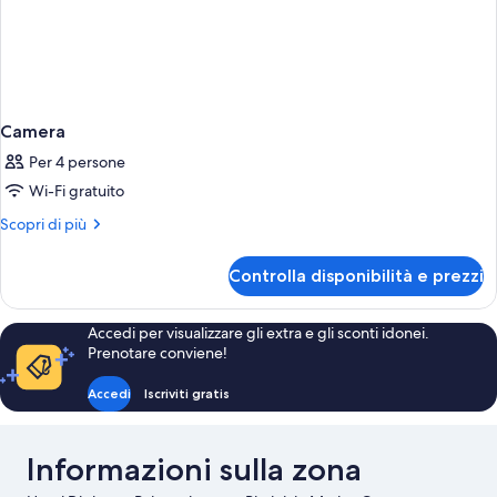
Camera
Per 4 persone
Wi-Fi gratuito
Altri
Scopri di più
dettagli
per
Controlla disponibilità e prezzi
Camera
Accedi per visualizzare gli extra e gli sconti idonei.
Prenotare conviene!
Accedi
Iscriviti gratis
Informazioni sulla zona