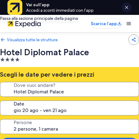
Vai sull’app
Accedi a sconti immediati con l’app
Passa alla sezione principale della pagina
Scarica l’app
Visualizza tutte le strutture
Hotel Diplomat Palace
Struttura
a
4.0
Scegli le date per vedere i prezzi
stelle
Dove vuoi andare?
Date
Persone