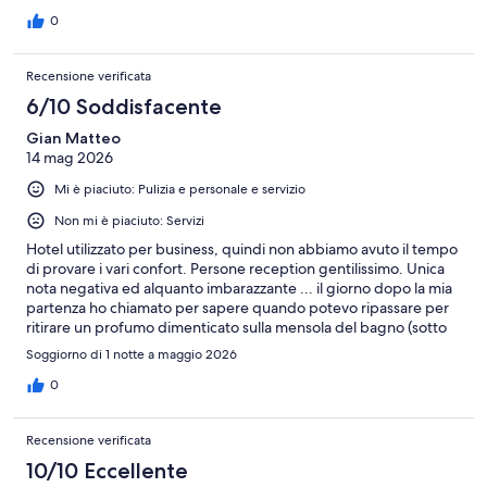
0
Recensione verificata
6/10 Soddisfacente
Gian Matteo
14 mag 2026
Mi è piaciuto: Pulizia e personale e servizio
Non mi è piaciuto: Servizi
Hotel utilizzato per business, quindi non abbiamo avuto il tempo
di provare i vari confort. Persone reception gentilissimo. Unica
nota negativa ed alquanto imbarazzante ... il giorno dopo la mia
partenza ho chiamato per sapere quando potevo ripassare per
ritirare un profumo dimenticato sulla mensola del bagno (sotto
lo specchio) della mia stanza ... ovviamente nessuno ha trovato
Soggiorno di 1 notte a maggio 2026
nulla nella mia stanza 214. No comment!!
0
Recensione verificata
10/10 Eccellente