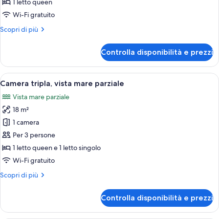
1 letto queen
vista
Wi-Fi gratuito
mare
Altri
Scopri di più
parziale
dettagli
per
Controlla disponibilità e prezzi
Doppia
Standard,
vista
Apri
Una stanza con un letto, un comodino
4
mare
Camera tripla, vista mare parziale
tutte
parziale
Vista mare parziale
le
18 m²
foto
per
1 camera
Camera
Per 3 persone
tripla,
1 letto queen e 1 letto singolo
vista
Wi-Fi gratuito
mare
Altri
Scopri di più
parziale
dettagli
per
Controlla disponibilità e prezzi
Camera
tripla,
vista