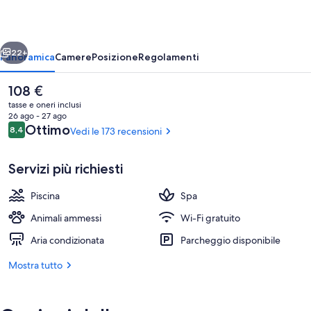
ietro
Avanti
22+
Panoramica
Camere
Posizione
Regolamenti
Il
108 €
prezzo
tasse e oneri inclusi
attuale
26 ago - 27 ago
è
Recensioni
Ottimo
8,4
Vedi le 173 recensioni
8,4 su 10
108 €
Servizi più richiesti
Piscina
Spa
Massaggi
Animali ammessi
Wi-Fi gratuito
Aria condizionata
Parcheggio disponibile
Mostra tutto