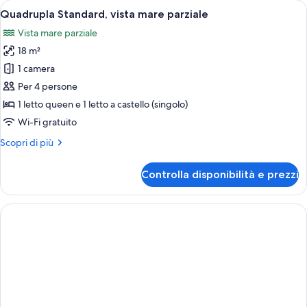
Apri
Una stanza piccola e funzionale con un 
4
mare
Quadrupla Standard, vista mare parziale
tutte
parziale
Vista mare parziale
le
18 m²
foto
per
1 camera
Quadrupla
Per 4 persone
Standard,
1 letto queen e 1 letto a castello (singolo)
vista
Wi-Fi gratuito
mare
Altri
Scopri di più
parziale
dettagli
per
Controlla disponibilità e prezzi
Quadrupla
Standard,
vista
mare
parziale