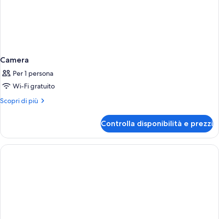
Camera
Per 1 persona
Wi-Fi gratuito
Altri
Scopri di più
dettagli
per
Controlla disponibilità e prezzi
Camera