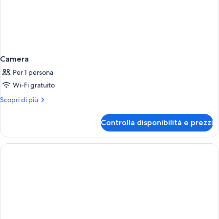
Camera
Per 1 persona
Wi-Fi gratuito
Altri
Scopri di più
dettagli
per
Controlla disponibilità e prezzi
Camera