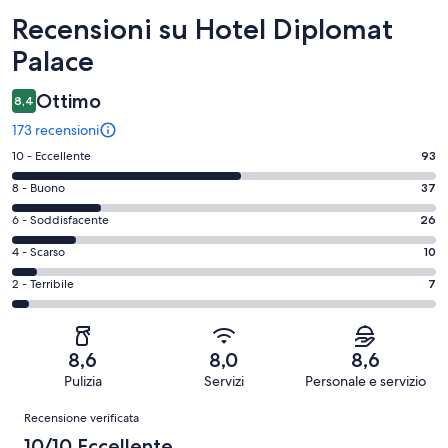
Recensioni
Recensioni su Hotel Diplomat
Palace
Ottimo
8,4
173 recensioni
Valutazione
10 - Eccellente
93
di
Valutazione
8 - Buono
37
10
di
-
Valutazione
6 - Soddisfacente
26
8
Eccellente.
di
-
Valutazione
4 - Scarso
10
93
6
Buono.
di
su
-
Valutazione
2 - Terribile
7
37
4
173
Soddisfacente.
di
su
-
recensioni
26
2
173
Scarso.
su
-
recensioni
10
8,6
8,0
8,6
173
Terribile.
su
Pulizia
Servizi
Personale e servizio
recensioni
7
173
Recensioni
su
Recensione verificata
recensioni
173
10/10 Eccellente