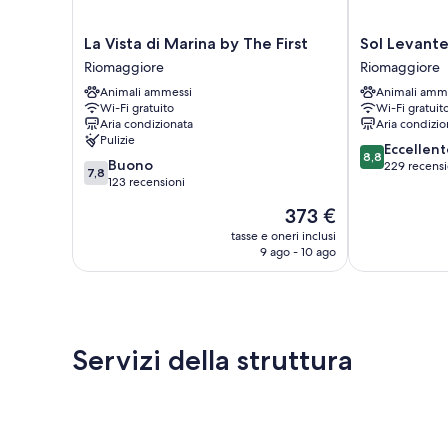
La
Sol
La Vista di Marina by The First
Sol Levant
Vista
Levante
Riomaggiore
Riomaggiore
di
Riomaggiore
Animali ammessi
Animali amm
Marina
Wi-Fi gratuito
Wi-Fi gratuit
by
Aria condizionata
Aria condizio
The
Pulizie
8.8
First
Eccellent
8,8
7.8
Buono
su
Riomaggiore
229 recensi
7,8
su
123 recensioni
10,
10,
Eccellente,
Il
373 €
Buono,
229
prezzo
123
tasse e oneri inclusi
recensioni
attuale
9 ago - 10 ago
recensioni
è
373 €
Servizi della struttura