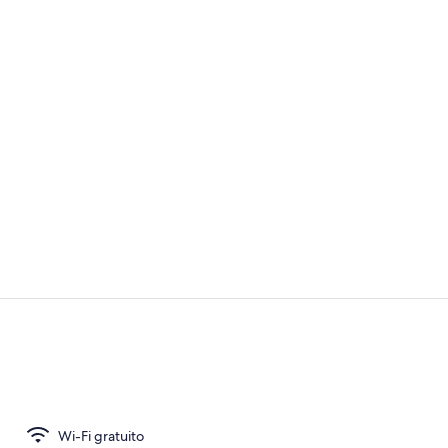
Camera famil
Vista dalla 
Wi-Fi gratuito