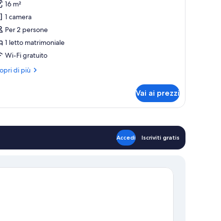
16 m²
oppia
1 camera
tandard,
Per 2 persone
sta
1 letto matrimoniale
are
Wi-Fi gratuito
ri
opri di più
ttagli
r
Vai ai prezzi
ppia
andard,
ta
re
Accedi
Iscriviti gratis