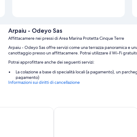
Arpaiu - Odeyo Sas
Affittacamere nei pressi di Area Marina Protetta Cinque Terre
Arpaiu - Odeyo Sas offre servizi come una terrazza panoramica e una
canottaggio presso un affittacamere. Potrai utilizzare il Wi-Fi gratuit
Potrai approfittare anche dei seguenti servizi:
La colazione a base di specialità locali (a pagamento), un parch
pagamento)
Informazioni sui diritti di cancellazione
Aree riservate ai non fumatori, deposito bagagli e teli da spiagg
Una cassetta di sicurezza presso la reception e giochi
Caratteristiche della camera
Il Sogno di Manarola by The First
Tutte le camere di Arpaiu - Odeyo Sas vantano comodità come pavimenti
dotazioni come il Wi-Fi gratis e l'aria condizionata.
Altri servizi delle camere includono: