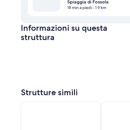
Spiaggia di Fossola
18 min a piedi
- 1.9 km
Informazioni su questa
struttura
Strutture simili
La Vista di Marina by The First
Sol Levante