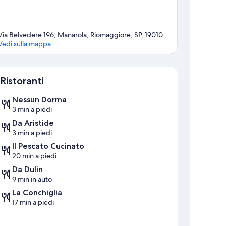
Via Belvedere 196, Manarola, Riomaggiore, SP, 19010
Vedi sulla mappa
Mappa
Ristoranti
Nessun Dorma
3 min a piedi
Da Aristide
3 min a piedi
Il Pescato Cucinato
20 min a piedi
Da Dulin
9 min in auto
La Conchiglia
17 min a piedi