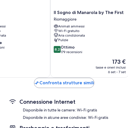
Materassi in memory foam, copriletti in piuma e letti aggiuntivi
Docce con soffione a pioggia, articoli per l'igiene personale ecos
Il
e
Il Sogno di Manarola by The First
Smart TV da 34 pollici con canali via cavo
Sogno
Riomaggiore
di
Pavimenti riscaldati, servizio riciclo e bollitore elettrico
essi
Animali ammessi
Manarola
o
Wi-Fi gratuito
by
nata
Aria condizionata
The
Pulizie
e
First
8.2
Ottimo
oni
Riomaggiore
8,2
su
179 recensioni
10,
Il
173 €
Ottimo,
prezzo
179
tasse e oneri inclusi
attuale
6 set - 7 set
recensioni
è
173 €
Confronta strutture simili
Connessione Internet
Disponibile in tutte le camere: Wi-Fi gratis
Disponibile in alcune aree condivise: Wi-Fi gratis
Parcheggio e trasferimenti