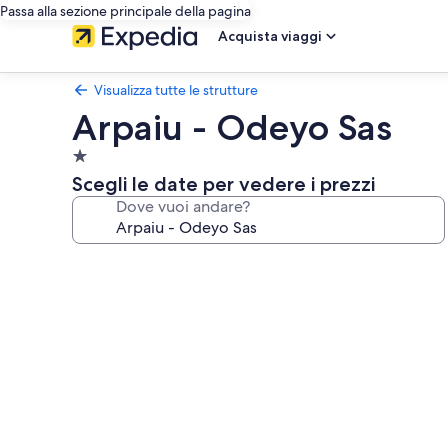
Passa alla sezione principale della pagina
Acquista viaggi
Visualizza tutte le strutture
Arpaiu - Odeyo Sas
Struttura
a
Scegli le date per vedere i prezzi
1.0
Dove vuoi andare?
stella
Galleria
fotografica
per
Arpaiu
-
Odeyo
Sas