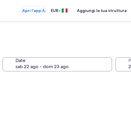
•
Apri l’app
EUR
Aggiungi la tua struttura
Date
P