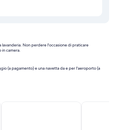
 lavanderia. Non perdere l'occasione di praticare
o in camera.
eggio (a pagamento) e una navetta da e per l'aeroporto (a
ia
Cinqueterrehomes
Le Camere di Paolo
 riscaldati e un'ampia scelta di cuscini, oltre a utili