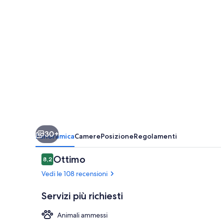
30+
Panoramica
Camere
Posizione
Regolamenti
Recensioni
Ottimo
8,2
8,2 su 10
Vedi le 108 recensioni
Servizi più richiesti
Animali ammessi