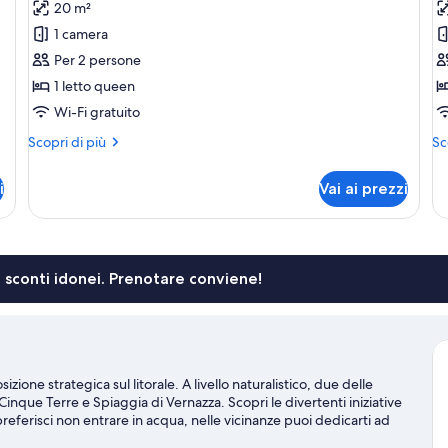
20 m²
Doppia
D
1 camera
Superior,
S
Per 2 persone
vista
vi
1 letto queen
mare
m
Wi-Fi gratuito
Altri
Alt
Scopri di più
Sc
dettagli
de
per
pe
i
Vai ai prezzi
Doppia
Do
Superior,
St
vista
vis
mare
ma
li sconti idonei. Prenotare conviene!
ione strategica sul litorale. A livello naturalistico, due delle
Cinque Terre e Spiaggia di Vernazza. Scopri le divertenti iniziative
preferisci non entrare in acqua, nelle vicinanze puoi dedicarti ad
guida turistica di Riomaggiore