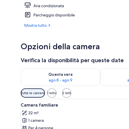
Aria condizionata
Colazione a p
Parcheggio disponibile
Mostra tutto
Opzioni della camera
Verifica la disponibilità per queste date
Verifica la disponibilità per questa sera, ago 8 - ago
Verifica la di
Questa sera
ago 8 - ago 9
Filtri
Tutte le camere
1 letto
2 letti
disponibili
Apri
Una camera da letto con parete 
per
6
Camera familiare
tutte
le
32 m²
le
camere
1 camera
foto
per
Per 4 persone