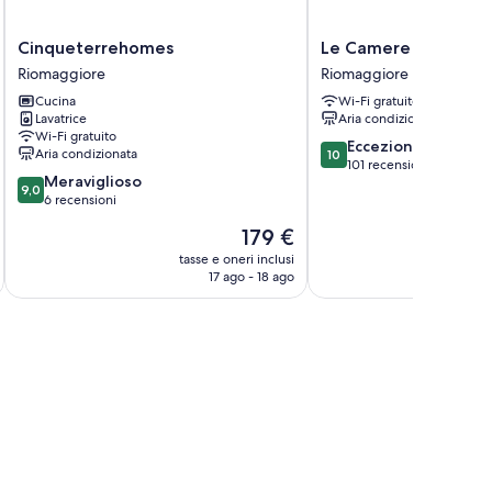
 (a pagamento)
ostenibili e bidet
Cinqueterrehomes
Le
Cinqueterrehomes
Le Camere di Paolo
Riomaggiore
Camere
Riomaggiore
Riomaggiore
di
Cucina
Wi-Fi gratuito
Paolo
Lavatrice
Aria condizionata
Riomaggiore
Wi-Fi gratuito
10.0
Eccezionale
Aria condizionata
10
su
101 recensioni
9.0
Meraviglioso
10,
9,0
su
6 recensioni
Eccezionale,
10,
101
Il
179 €
Meraviglioso,
recensioni
prezzo
6
tasse e oneri inclusi
attuale
17 ago - 18 ago
recensioni
è
179 €