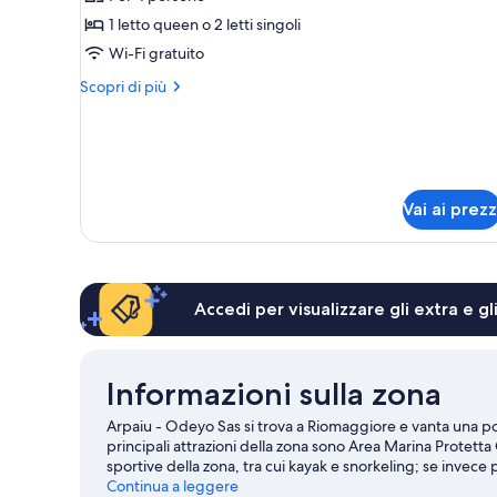
Camera
1 letto queen o 2 letti singoli
familiare
Wi-Fi gratuito
Altri
Scopri di più
dettagli
per
Camera
familiare
Vai ai prezz
Accedi per visualizzare gli extra e g
Informazioni sulla zona
Arpaiu - Odeyo Sas si trova a Riomaggiore e vanta una posiz
principali attrazioni della zona sono Area Marina Protetta 
sportive della zona, tra cui kayak e snorkeling; se invece 
attività come gite a piedi o in bici e ecoturismo.
Continua a leggere
Vai alla 