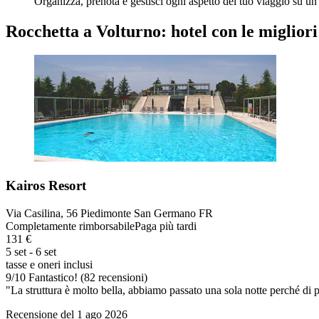
Organizza, prenota e gestisci ogni aspetto del tuo viaggio su un 
Rocchetta a Volturno: hotel con le migliori
Kairos Resort
Via Casilina, 56 Piedimonte San Germano FR
Completamente rimborsabile
Paga più tardi
131 €
5 set - 6 set
tasse e oneri inclusi
9
/
10
Fantastico! (82 recensioni)
"La struttura è molto bella, abbiamo passato una sola notte perché di pa
Recensione del 1 ago 2026