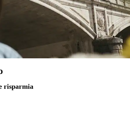
o
 e risparmia