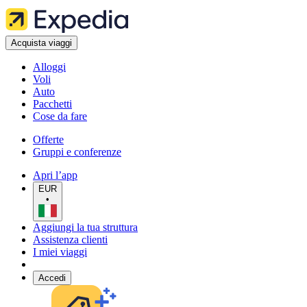
Acquista viaggi
Alloggi
Voli
Auto
Pacchetti
Cose da fare
Offerte
Gruppi e conferenze
Apri l’app
EUR
•
Aggiungi la tua struttura
Assistenza clienti
I miei viaggi
Accedi