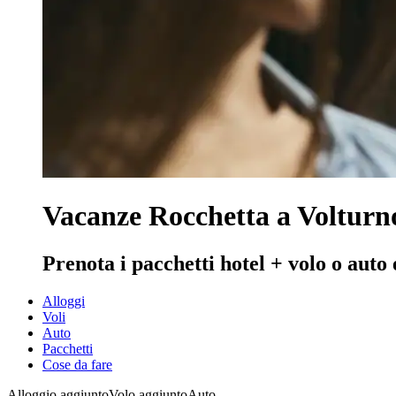
Vacanze Rocchetta a Volturn
Prenota i pacchetti hotel + volo o auto
Alloggi
Voli
Auto
Pacchetti
Cose da fare
Alloggio aggiunto
Volo aggiunto
Auto