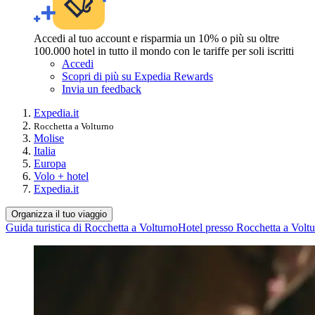
Accedi al tuo account e risparmia un 10% o più su oltre
100.000 hotel in tutto il mondo con le tariffe per soli iscritti
Accedi
Scopri di più su Expedia Rewards
Invia un feedback
Expedia.it
Rocchetta a Volturno
Molise
Italia
Europa
Volo + hotel
Expedia.it
Organizza il tuo viaggio
Guida turistica di Rocchetta a Volturno
Hotel presso Rocchetta a Volt