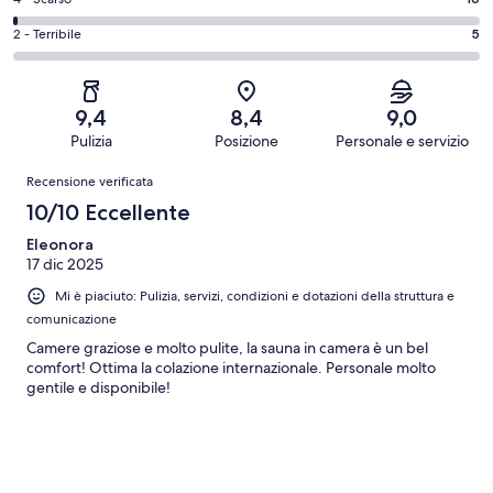
Valutazione
1083
6
Buono.
di
su
-
Valutazione
2 - Terribile
5
340
4
1508
Soddisfacente.
di
su
-
recensioni
64
2
1508
Scarso.
su
-
recensioni
16
9,4
8,4
9,0
1508
Terribile.
su
Pulizia
Posizione
Personale e servizio
recensioni
5
1508
Recensioni
su
Recensione verificata
recensioni
1508
10/10 Eccellente
recensioni
Eleonora
17 dic 2025
Mi è piaciuto: Pulizia, servizi, condizioni e dotazioni della struttura e
comunicazione
Camere graziose e molto pulite, la sauna in camera è un bel
comfort! Ottima la colazione internazionale. Personale molto
gentile e disponibile!