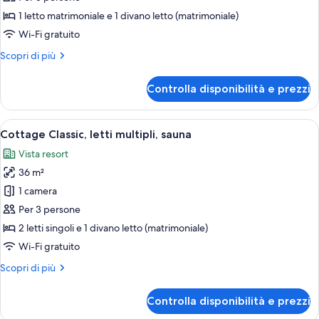
Classic,
1 letto matrimoniale e 1 divano letto (matrimoniale)
sauna
Wi-Fi gratuito
Altri
Scopri di più
dettagli
per
Controlla disponibilità e prezzi
Cottage
Classic,
sauna
Apri
Una camera da letto con un letto, un 
10
Cottage Classic, letti multipli, sauna
tutte
Vista resort
le
36 m²
foto
per
1 camera
Cottage
Per 3 persone
Classic,
2 letti singoli e 1 divano letto (matrimoniale)
letti
Wi-Fi gratuito
multipli,
Altri
Scopri di più
sauna
dettagli
per
Controlla disponibilità e prezzi
Cottage
Classic,