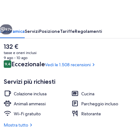
Holiday
Village
ietro
Avanti
97+
Panoramica
Servizi
Posizione
Tariffe
Regolamenti
Il
132 €
prezzo
tasse e oneri inclusi
attuale
9 ago - 10 ago
è
Recensioni
Eccezionale
9,4
Vedi le 1.508 recensioni
9,4 su 10
132 €
Servizi più richiesti
Colazione inclusa
Cucina
Glass Igloo Cottage, Sauna | Tende osc
Animali ammessi
Parcheggio incluso
Wi-Fi gratuito
Ristorante
Mostra tutto