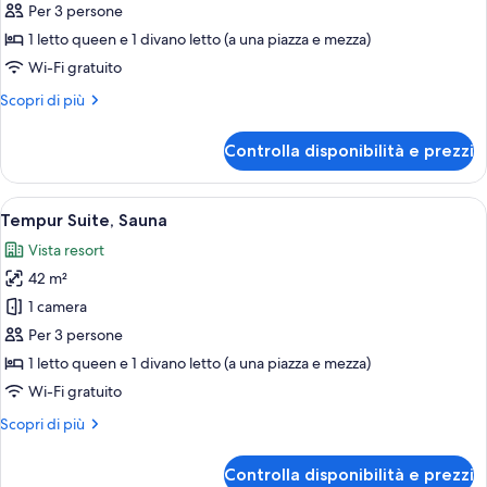
Jensen
Per 3 persone
Suite,
1 letto queen e 1 divano letto (a una piazza e mezza)
Sauna
Wi-Fi gratuito
Altri
Scopri di più
dettagli
per
Controlla disponibilità e prezzi
Jensen
Suite,
Sauna
Apri
Un soggiorno moderno con divano, tav
13
Tempur Suite, Sauna
tutte
Vista resort
le
42 m²
foto
per
1 camera
Tempur
Per 3 persone
Suite,
1 letto queen e 1 divano letto (a una piazza e mezza)
Sauna
Wi-Fi gratuito
Altri
Scopri di più
dettagli
per
Controlla disponibilità e prezzi
Tempur