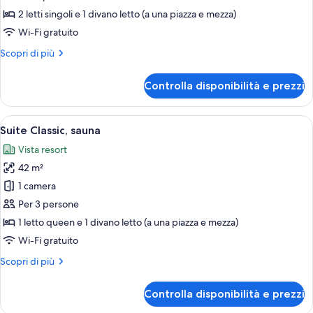
Superior,
2 letti singoli e 1 divano letto (a una piazza e mezza)
sauna
Wi-Fi gratuito
(B)
Altri
Scopri di più
dettagli
per
Controlla disponibilità e prezzi
Cottage
Superior,
sauna
Apri
Un soggiorno moderno con un divano, 
12
(B)
Suite Classic, sauna
tutte
Vista resort
le
42 m²
foto
per
1 camera
Suite
Per 3 persone
Classic,
1 letto queen e 1 divano letto (a una piazza e mezza)
sauna
Wi-Fi gratuito
Altri
Scopri di più
dettagli
per
Controlla disponibilità e prezzi
Suite
Classic,