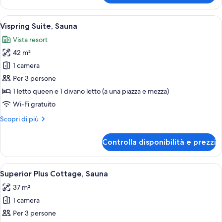
Suite,
Sauna
Apri
Un soggiorno moderno con divano, tav
10
Vispring Suite, Sauna
tutte
Vista resort
le
42 m²
foto
per
1 camera
Vispring
Per 3 persone
Suite,
1 letto queen e 1 divano letto (a una piazza e mezza)
Sauna
Wi-Fi gratuito
Altri
Scopri di più
dettagli
per
Controlla disponibilità e prezzi
Vispring
Suite,
Sauna
Apri
Superior Plus Cottage, Sauna | Tende o
3
Superior Plus Cottage, Sauna
tutte
37 m²
le
1 camera
foto
per
Per 3 persone