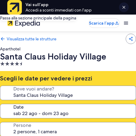
Vai sull’app
Accedi a sconti immediati con l’app
Passa alla sezione principale della pagina
Scarica l’app
Visualizza tutte le strutture
Aparthotel
Santa Claus Holiday Village
Struttura
a
4.5
Scegli le date per vedere i prezzi
stelle
Dove vuoi andare?
Date
Persone