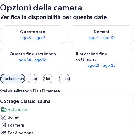
Opzioni della camera
Verifica la disponibilità per queste date
Verifica la disponibilità per questa sera, ago 8 - ago 9
Verifica la disponibilità per d
Questa sera
Domani
ago 8 - ago 9
ago 9 - ago 10
Verifica la disponibilità per questo fine settimana, ago 14 - ag
Verifica la disponibilità per i
Questo fine settimana
Il prossimo fine
settimana
ago 14 - ago 16
ago 21 - ago 23
Filtri
Tutte le camere
1 letto
2 letti
3+ letti
disponibili
per
Stai visualizzando 11 su 11 camere
le
Apri
Una camera da letto con un letto, un 
10
Cottage Classic, sauna
camere
tutte
Vista resort
le
36 m²
foto
per
1 camera
Cottage
Per 3 persone