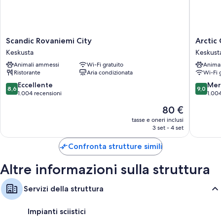
Scandic
Arctic
Scandic Rovaniemi City
Arctic 
Rovaniemi
City
Keskusta
Keskust
City
Hotel
Animali ammessi
Wi-Fi gratuito
Anima
Keskusta
Keskust
Ristorante
Aria condizionata
Wi-Fi 
8.6
9.0
Eccellente
Mer
8,6
9,0
su
su
1.004 recensioni
1.004
10,
10,
Il
80 €
Eccellente,
Meravigl
prezzo
1.004
1.004
tasse e oneri inclusi
attuale
3 set - 4 set
recensioni
recensio
è
80 €
Confronta strutture simili
Altre informazioni sulla struttura
Servizi della struttura
Impianti sciistici