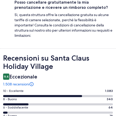
Posso cancellare gratuitamente la mia
prenotazione e ricevere un rimborso completo?
Sì, questa struttura offre la cancellazione gratuita su alcune
tariffe di camere selezionate, perché la flessibilità è
importante! Consulta le condizioni di cancellazione della
struttura sul nostro sito per ulteriori informazioni su requisiti e
limitazioni.
Recensioni
Recensioni su Santa Claus
Holiday Village
Eccezionale
9,4
1.508 recensioni
Valutazione
10 - Eccellente
1.083
di
Valutazione
8 - Buono
340
10
di
-
Valutazione
6 - Soddisfacente
64
8
Eccellente.
di
-
4 - Scarso
16