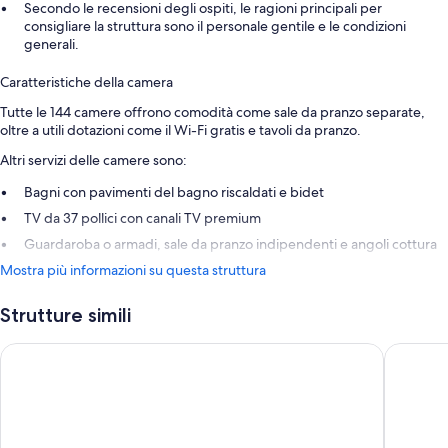
Secondo le recensioni degli ospiti, le ragioni principali per
consigliare la struttura sono il personale gentile e le condizioni
generali.
Caratteristiche della camera
Tutte le 144 camere offrono comodità come sale da pranzo separate,
oltre a utili dotazioni come il Wi-Fi gratis e tavoli da pranzo.
Altri servizi delle camere sono:
Bagni con pavimenti del bagno riscaldati e bidet
TV da 37 pollici con canali TV premium
Guardaroba o armadi, sale da pranzo indipendenti e angoli cottura
Mostra più informazioni su questa struttura
Strutture simili
Scandic Rovaniemi City
Arctic Ci