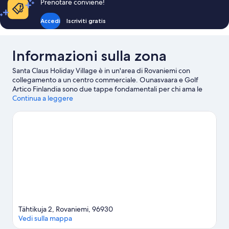
Prenotare conviene!
Accedi
Iscriviti gratis
Informazioni sulla zona
Santa Claus Holiday Village è in un'area di Rovaniemi con
collegamento a un centro commerciale. Ounasvaara e Golf
Artico Finlandia sono due tappe fondamentali per chi ama le
attività. Altre due tappe assolutamente da non perdere sono
Continua a leggere
Villaggio di Babbo Natale e SantaPark. Sei in cerca di eventi
sportivi o spettacoli a cui assistere? Dai un'occhiata a cosa
propone Lappi Areena! Scopri le divertenti iniziative sportive
della zona, tra cui rafting e tour in barca; se invece preferisci non
entrare in acqua, nelle vicinanze puoi dedicarti ad attività come
ecoturismo e mountain bike.
Vai alla guida turistica di Rovaniemi
Mostra altri aparthotel a Rovaniemi
Tähtikuja 2, Rovaniemi, 96930
Vedi sulla mappa