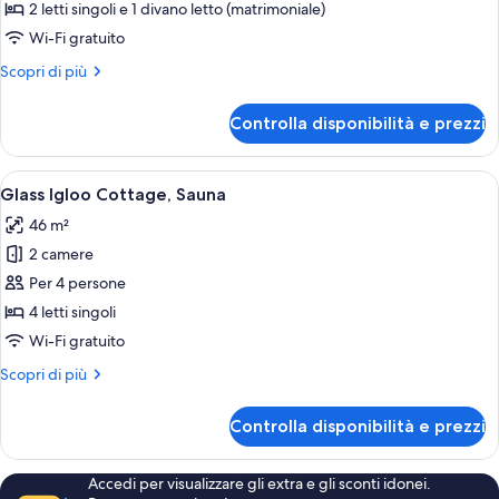
Superior
2 letti singoli e 1 divano letto (matrimoniale)
Plus
Wi-Fi gratuito
Cottage,
Altri
Scopri di più
Sauna
dettagli
per
Controlla disponibilità e prezzi
Superior
Plus
Cottage,
Apri
Glass Igloo Cottage, Sauna | Tende osc
7
Sauna
Glass Igloo Cottage, Sauna
tutte
46 m²
le
2 camere
foto
per
Per 4 persone
Glass
4 letti singoli
Igloo
Wi-Fi gratuito
Cottage,
Altri
Scopri di più
Sauna
dettagli
per
Controlla disponibilità e prezzi
Glass
Igloo
Cottage,
Accedi per visualizzare gli extra e gli sconti idonei.
Sauna