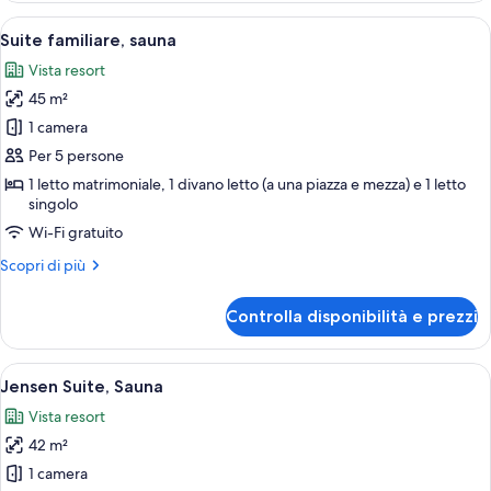
sauna
Apri
Un soggiorno moderno con un divano, 
9
Suite familiare, sauna
tutte
Vista resort
le
45 m²
foto
per
1 camera
Suite
Per 5 persone
familiare,
1 letto matrimoniale, 1 divano letto (a una piazza e mezza) e 1 letto
sauna
singolo
Wi-Fi gratuito
Altri
Scopri di più
dettagli
per
Controlla disponibilità e prezzi
Suite
familiare,
sauna
Apri
Un soggiorno moderno con divano, tav
11
Jensen Suite, Sauna
tutte
Vista resort
le
42 m²
foto
per
1 camera