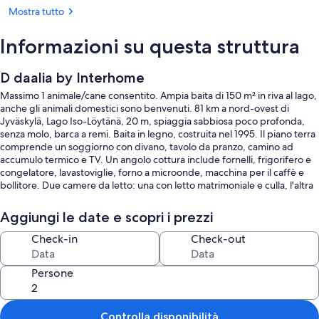
Mostra tutto
Informazioni su questa struttura
D daalia by Interhome
Massimo 1 animale/cane consentito. Ampia baita di 150 m² in riva al lago,
anche gli animali domestici sono benvenuti. 81 km a nord-ovest di
Jyväskylä, Lago Iso-Löytänä, 20 m, spiaggia sabbiosa poco profonda,
senza molo, barca a remi. Baita in legno, costruita nel 1995. Il piano terra
comprende un soggiorno con divano, tavolo da pranzo, camino ad
accumulo termico e TV. Un angolo cottura include fornelli, frigorifero e
congelatore, lavastoviglie, forno a microonde, macchina per il caffè e
bollitore. Due camere da letto: una con letto matrimoniale e culla, l'altra
con letto matrimoniale. WC separato, sauna con stufa a legna, doccia e
spogliatoio. Il piano superiore (accessibile tramite scale esterne dalla
Aggiungi le date e scopri i prezzi
terrazza) dispone di due letti matrimoniali, cinque letti singoli e un WC
separato. La terrazza è arredata con mobili da giardino. È disponibile un
Check-in
Check-out
barbecue a carbonella: gli ospiti devono portare la propria carbonella e
il liquido accendifuoco. In totale ci sono 13 posti letto, ma il numero
Persone
massimo consentito di ospiti è 12. Un letto può essere utilizzato come
alternativa per dormire.
Inclusi nel prezzo:
Controlla disponibilità