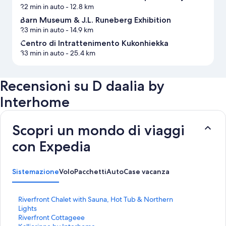
22 min in auto
- 12.8 km
Barn Museum & J.L. Runeberg Exhibition
23 min in auto
- 14.9 km
Centro di Intrattenimento Kukonhiekka
33 min in auto
- 25.4 km
Recensioni su D daalia by
Interhome
Scopri un mondo di viaggi
con Expedia
Sistemazione
Volo
Pacchetti
Auto
Case vacanza
L
Riverfront Chalet with Sauna, Hot Tub & Northern
i
Lights
n
L
Riverfront Cottageee
k
i
L