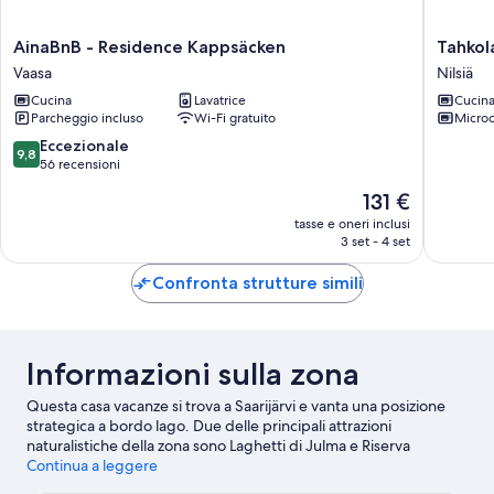
AinaBnB
Tahkolah
AinaBnB - Residence Kappsäcken
Tahkol
-
by
Vaasa
Nilsiä
Residence
Interho
Cucina
Lavatrice
Cucin
Kappsäcken
Nilsiä
Parcheggio incluso
Wi-Fi gratuito
Micro
Vaasa
9.8
Eccezionale
9,8
su
56 recensioni
10,
Il
131 €
Eccezionale,
prezzo
56
tasse e oneri inclusi
attuale
3 set - 4 set
recensioni
è
131 €
Confronta strutture simili
Informazioni sulla zona
Questa casa vacanze si trova a Saarijärvi e vanta una posizione
strategica a bordo lago. Due delle principali attrazioni
naturalistiche della zona sono Laghetti di Julma e Riserva
Naturale della Collina di Kulhanvuori. A livello culturale, invece,
Continua a leggere
spiccano Barn Museum & J.L. Runeberg Exhibition e Villaggio