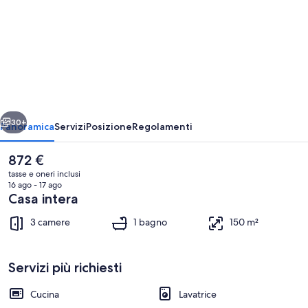
per
D
daalia
by
Interhome
ietro
Avanti
30+
Panoramica
Servizi
Posizione
Regolamenti
Il
872 €
prezzo
tasse e oneri inclusi
attuale
16 ago - 17 ago
è
Casa intera
872 €
3 camere
1 bagno
150 m²
Servizi più richiesti
Parco della struttura
Cucina
Lavatrice