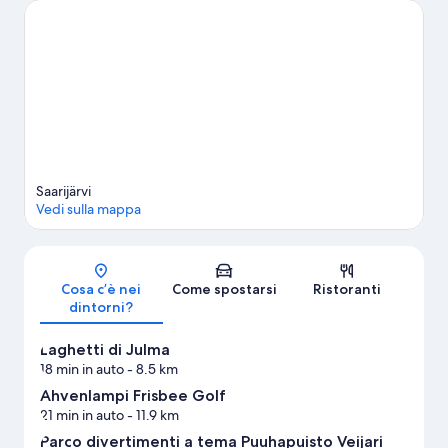
dell'Età della Pietra. Anche Parco divertimenti a tema
Puuhapuisto Veijari e Centro di Intrattenimento Kukonhiekka
meritano una visita. Dimentica la routine di tutti i giorni e
dedicati ad attività all'aperto come jogging e gite a piedi o in
bici.
Vai alla guida turistica di Saarijärvi
Mostra altre case vacanze a Saarijärvi
Saarijärvi
Vedi sulla mappa
Mappa
Cosa c’è nei
Come spostarsi
Ristoranti
dintorni?
Laghetti di Julma
18 min in auto
- 8.5 km
Ahvenlampi Frisbee Golf
21 min in auto
- 11.9 km
Parco divertimenti a tema Puuhapuisto Veijari