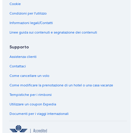
n
r
o
t
Cookie
t
o
r
a
C
n
i
r
Condizioni per l'utilizzo
h
t
n
A
a
C
n
i
Informazioni legali/Contatti
l
o
e
r
Linee guida sui contenuti e segnalazione dei contenuti
e
t
b
p
t
t
y
l
w
a
I
a
Supporto
i
g
n
n
t
e
t
e
Assistenza clienti
h
e
e
L
S
e
r
o
Contattaci
a
h
d
u
o
g
Come cancellare un volo
n
m
e
Come modificare la prenotazione di un hotel o una casa vacanze
a
e
,
Tempistiche per i rimborsi
H
o
Utilizzare un coupon Expedia
t
T
Documenti per i viaggi internazionali
u
b
&