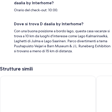
daalia by Interhome?
Orario del check-out: 10:00.
Dove si trova D daalia by Interhome?
Con una buona posizione a bordo lago, questa casa vacanze si
trova a 10 km da luoghi d'interesse come Lago Kalmarinselkä,
Laghetti di Julma e Lago Saarinen. Parco divertimenti a tema
Puuhapuisto Veijari e Barn Museum & J.L. Runeberg Exhibition
si trovano a meno di 15 km di distanza.
Strutture simili
AinaBnB - Residence Kappsäcken
Tahkolah