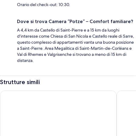
Orario del check-out: 10:30.
Dove si trova Camera “Potze” – Comfort familiare?
A 4,4 km da Castello di Saint-Pierre e a 15 km da luoghi
d'interesse come Chiesa di San Nicola e Castello reale di Sarre,
questo complesso di appartamenti vanta una buona posizione
a Saint-Pierre. Area Megalitica di Saint-Martin-de-Corléans e
Val di Rhemes e Valgrisenche si trovano a meno di 15 km di
distanza.
Strutture simili
Les Vrais Rayons
LA MAISO