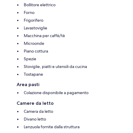
Bollitore elettrico
- Seggiolone Pagamento 5,00 € per persona a notte
Forno
- Culla Pagamento 5,00 € per persona a notte
Frigorifero
Lavastoviglie
Macchina per caffè/tè
Microonde
Piano cottura
Spezie
Stoviglie, piatti e utensili da cucina
Tostapane
Area pasti
Colazione disponibile a pagamento
Camere da letto
Camera da letto
Divano letto
Lenzuola fornite dalla struttura