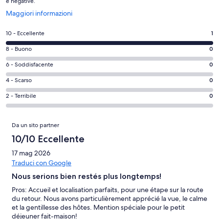
e negative.
Apertura
Maggiori informazioni
in
un’altra
Valutazione
10 - Eccellente
1
finestra
di
Valutazione
8 - Buono
0
10
di
-
Valutazione
6 - Soddisfacente
0
8
Eccellente.
di
-
Valutazione
4 - Scarso
0
1
6
Buono.
di
su
-
Valutazione
2 - Terribile
0
0
4
1
Soddisfacente.
di
su
-
recensioni
0
2
Recensioni
1
Scarso.
Da un sito partner
su
-
recensioni
0
1
Terribile.
10/10 Eccellente
su
recensioni
0
1
17 mag 2026
su
recensioni
Traduci con Google
1
Nous serions bien restés plus longtemps!
recensioni
Pros: Accueil et localisation parfaits, pour une étape sur la route
du retour. Nous avons particulièrement apprécié la vue, le calme
et la gentillesse des hôtes. Mention spéciale pour le petit
déjeuner fait-maison!