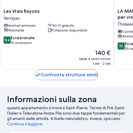
Les
LA
Les Vrais Rayons
LA MAI
Vrais
MAISO
per vis
Verrayes
Rayons
DES
Tholase
Animali ammessi
Wi-Fi gratuito
Verrayes
CHATS
Ristorante
Colazione disponibile
in
Cucin
Anima
posizion
9.4
Eccezionale
9,4
strategi
su
10 recensioni
10.0
Ecc
10
per
10,
su
25 r
Il
140 €
visitare
Eccezionale,
10,
prezzo
l'intera
10
tasse e oneri inclusi
Eccezion
attuale
1 set - 2 set
Valle
recensioni
25
è
d'Aosta
recensio
140 €
Confronta strutture simili
Tholase
Informazioni sulla zona
questo appartamento si trova a Saint-Pierre. Terme di Pré-Saint-
Didier e Telecabina Aosta-Pila sono due tappe fondamentali per
gli amanti delle attività. A livello naturalistico, invece, spiccano
Riserva Naturale Côte de Gargantua e Parco Nazionale del Gran
Continua a leggere
Paradiso. Anche Rifugio Arbolle e Parc Animalier d'Introd