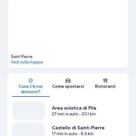
meritano una visita. L'outdoor è la tua passione? Allora ti farà
piacere sapere che qui si organizzano attività come gite a piedi o
in bici, arrampicata su roccia e ciclismo.
Vai alla guida turistica di
Saint-Pierre
Mostra altri appartamenti a Saint-Pierre
Saint Pierre
Vedi sulla mappa
Mappa
Cosa c’è nei
Come spostarsi
Ristoranti
dintorni?
Area sciistica di Pila
27 min in auto
- 20.1 km
Castello di Saint-Pierre
17 min in auto
- 8.6 km