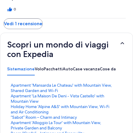
0
Vedi 1 recensione
Scopri un mondo di viaggi
con Expedia
Sistemazione
Volo
Pacchetti
Auto
Case vacanza
Cose da fare
L
Apartment 'Mansarda Le Chateau' with Mountain View,
i
Shared Garden and Wi-Fi
n
L
Apartment 'La Maison De Deni - Vista Castello' with
k
i
Mountain View
c
n
L
Holiday Home 'Alpine A&S' with Mountain View, Wi-Fi
h
k
i
and Air Conditioning
e
c
n
L
“Sabot” Room – Charm and Intimacy
a
h
k
i
L
Apartment 'Alloggio La Tour' with Mountain View,
p
e
c
n
i
Private Garden and Balcony