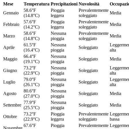
Mese
Temperatura
Precipitazioni
Nuvolosità
Occupazi
58.6°F
Pioggia
Prevalentemente
Gennaio
Media
(14.8°C)
leggera
soleggiato
57.6°F
Pioggia
Prevalentemente
Febbraio
Media
(14.2°C)
leggera
soleggiato
58.6°F
Nessuna
Prevalentemente
Marzo
Media
(14.8°C)
pioggia
soleggiato
61.5°F
Nessuna
Leggerme
Aprile
Soleggiato
(16.4°C)
pioggia
alta
66.4°F
Nessuna
Maggio
Soleggiato
Media
(19.1°C)
pioggia
73.2°F
Nessuna
Leggerme
Giugno
Soleggiato
(22.9°C)
pioggia
alta
79.0°F
Nessuna
Leggerme
Luglio
Soleggiato
(26.1°C)
pioggia
alta
80.6°F
Nessuna
Agosto
Soleggiato
Media
(27.0°C)
pioggia
77.9°F
Nessuna
Settembre
Soleggiato
Media
(25.5°C)
pioggia
73.2°F
Pioggia
Prevalentemente
Leggerme
Ottobre
(22.9°C)
leggera
soleggiato
bassa
67.6°F
Pioggia
Prevalentemente
Leggerme
Novembre