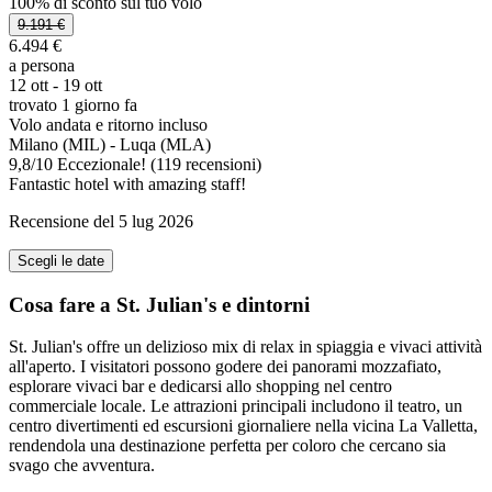
100% di sconto sul tuo volo
9.191 €
6.494 €
a persona
12 ott - 19 ott
trovato 1 giorno fa
Volo andata e ritorno incluso
Milano (MIL) - Luqa (MLA)
9,8
/
10
Eccezionale! (119 recensioni)
Fantastic hotel with amazing staff!
Recensione del 5 lug 2026
Scegli le date
Cosa fare a St. Julian's e dintorni
St. Julian's offre un delizioso mix di relax in spiaggia e vivaci attività
all'aperto. I visitatori possono godere dei panorami mozzafiato,
esplorare vivaci bar e dedicarsi allo shopping nel centro
commerciale locale. Le attrazioni principali includono il teatro, un
centro divertimenti ed escursioni giornaliere nella vicina La Valletta,
rendendola una destinazione perfetta per coloro che cercano sia
svago che avventura.