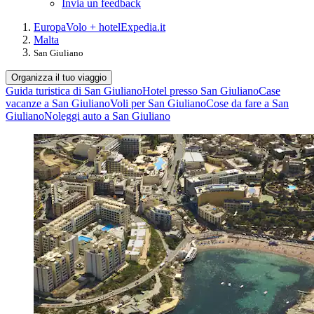
Invia un feedback
Europa
Volo + hotel
Expedia.it
Malta
San Giuliano
Organizza il tuo viaggio
Guida turistica di San Giuliano
Hotel presso San Giuliano
Case
vacanze a San Giuliano
Voli per San Giuliano
Cose da fare a San
Giuliano
Noleggi auto a San Giuliano