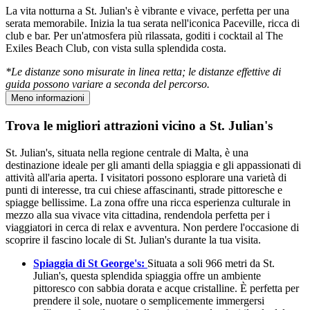
La vita notturna a St. Julian's è vibrante e vivace, perfetta per una
serata memorabile. Inizia la tua serata nell'iconica Paceville, ricca di
club e bar. Per un'atmosfera più rilassata, goditi i cocktail al The
Exiles Beach Club, con vista sulla splendida costa.
*Le distanze sono misurate in linea retta; le distanze effettive di
guida possono variare a seconda del percorso.
Meno informazioni
Trova le migliori attrazioni vicino a St. Julian's
St. Julian's, situata nella regione centrale di Malta, è una
destinazione ideale per gli amanti della spiaggia e gli appassionati di
attività all'aria aperta. I visitatori possono esplorare una varietà di
punti di interesse, tra cui chiese affascinanti, strade pittoresche e
spiagge bellissime. La zona offre una ricca esperienza culturale in
mezzo alla sua vivace vita cittadina, rendendola perfetta per i
viaggiatori in cerca di relax e avventura. Non perdere l'occasione di
scoprire il fascino locale di St. Julian's durante la tua visita.
Spiaggia di St George's:
Situata a soli 966 metri da St.
Julian's, questa splendida spiaggia offre un ambiente
pittoresco con sabbia dorata e acque cristalline. È perfetta per
prendere il sole, nuotare o semplicemente immergersi