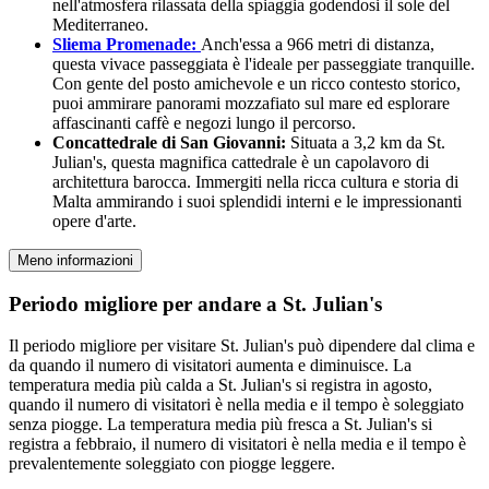
nell'atmosfera rilassata della spiaggia godendosi il sole del
Mediterraneo.
Sliema Promenade:
Anch'essa a 966 metri di distanza,
questa vivace passeggiata è l'ideale per passeggiate tranquille.
Con gente del posto amichevole e un ricco contesto storico,
puoi ammirare panorami mozzafiato sul mare ed esplorare
affascinanti caffè e negozi lungo il percorso.
Concattedrale di San Giovanni:
Situata a 3,2 km da St.
Julian's, questa magnifica cattedrale è un capolavoro di
architettura barocca. Immergiti nella ricca cultura e storia di
Malta ammirando i suoi splendidi interni e le impressionanti
opere d'arte.
Meno informazioni
Periodo migliore per andare a St. Julian's
Il periodo migliore per visitare St. Julian's può dipendere dal clima e
da quando il numero di visitatori aumenta e diminuisce. La
temperatura media più calda a St. Julian's si registra in agosto,
quando il numero di visitatori è nella media e il tempo è soleggiato
senza piogge. La temperatura media più fresca a St. Julian's si
registra a febbraio, il numero di visitatori è nella media e il tempo è
prevalentemente soleggiato con piogge leggere.