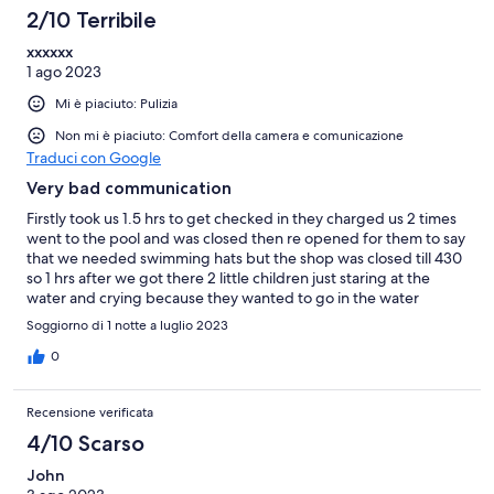
2/10 Terribile
xxxxxx
1 ago 2023
Mi è piaciuto: Pulizia
Non mi è piaciuto: Comfort della camera e comunicazione
Traduci con Google
Very bad communication
Firstly took us 1.5 hrs to get checked in they charged us 2 times
went to the pool and was closed then re opened for them to say
that we needed swimming hats but the shop was closed till 430
so 1 hrs after we got there 2 little children just staring at the
water and crying because they wanted to go in the water
Soggiorno di 1 notte a luglio 2023
0
Recensione verificata
4/10 Scarso
John