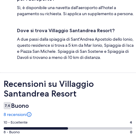
Sì, è disponibile una navetta dall'aeroporto all'hotel a
pagamento su richiesta. Si applica un supplemento a persona.
Dove si trova Villaggio Santandrea Resort?
A due passi dalla spiaggia di Sant'Andrea Apostolo dello Ionio,
questo residence si trova a 5 km da Mar Ionio, Spiaggia di Isca
e Piazza San Michele. Spiaggia di San Sostene e Spiaggia di
Davoli si trovano a meno di 10 km di distanza.
Recensioni
Recensioni su Villaggio
Santandrea Resort
Buono
7,4
8 recensioni
Valutazione
10 - Eccellente
4
di
Valutazione
8 - Buono
0
10