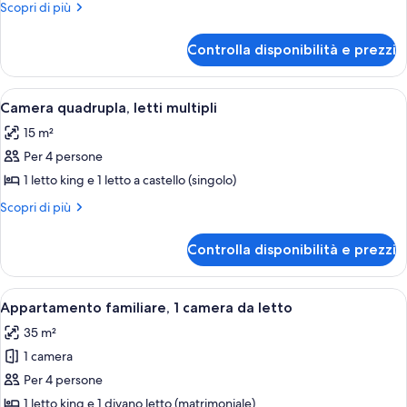
Camera
Altri
Scopri di più
tripla
dettagli
per
Controlla disponibilità e prezzi
Camera
tripla
Apri
Una camera da letto con un letto, un a
1
Camera quadrupla, letti multipli
tutte
15 m²
le
Per 4 persone
foto
per
1 letto king e 1 letto a castello (singolo)
Camera
Altri
Scopri di più
quadrupla,
dettagli
per
letti
Controlla disponibilità e prezzi
Camera
multipli
quadrupla,
letti
Apri
Un angolo cottura compatto con lavello
2
multipli
Appartamento familiare, 1 camera da letto
tutte
35 m²
le
1 camera
foto
per
Per 4 persone
Appartamento
1 letto king e 1 divano letto (matrimoniale)