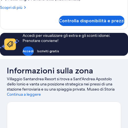
familiare,
Altri
Scopri di più
1
dettagli
camera
per
Controlla disponibilità e prezzi
Appartamento
da
familiare,
letto
1
Accedi per visualizzare gli extra e gli sconti idonei.
camera
Prenotare conviene!
da
letto
Accedi
Iscriviti gratis
Informazioni sulla zona
Villaggio Santandrea Resort si trova a Sant'Andrea Apostolo
dello Ionio e vanta una posizione strategica nei pressi di una
stazione ferroviaria e su una spiaggia privata. Museo di Storia
Naturale e Museo Della Certosa sono due delle principali
Continua a leggere
attrazioni culturali della zona. Per gli amanti delle attività, invece,
due tappe fondamentali sono Porto turistico di Badolato e Parco
Avventura Adrenalina Verde.
Vai alla guida turistica di
Sant'Andrea Apostolo dello Ionio
Mostra altri residence a Sant'Andrea Apostolo dello