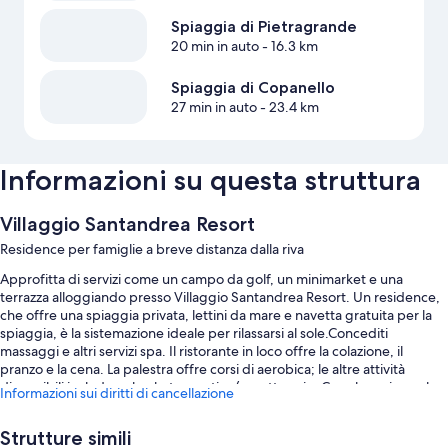
Spiaggia di Pietragrande
20 min in auto
- 16.3 km
Spiaggia di Copanello
27 min in auto
- 23.4 km
Informazioni su questa struttura
Villaggio Santandrea Resort
Residence per famiglie a breve distanza dalla riva
Approfitta di servizi come un campo da golf, un minimarket e una
terrazza alloggiando presso Villaggio Santandrea Resort. Un residence,
che offre una spiaggia privata, lettini da mare e navetta gratuita per la
spiaggia, è la sistemazione ideale per rilassarsi al sole.Concediti
massaggi e altri servizi spa. Il ristorante in loco offre la colazione, il
pranzo e la cena. La palestra offre corsi di aerobica; le altre attività
disponibili includono basket e nautica/canottaggio. Con shopping sul
Informazioni sui diritti di cancellazione
posto, minigolf e il Wi-Fi gratuito nelle aree comuni, avrai tutto ciò che ti
serve per un soggiorno piacevole.
Strutture simili