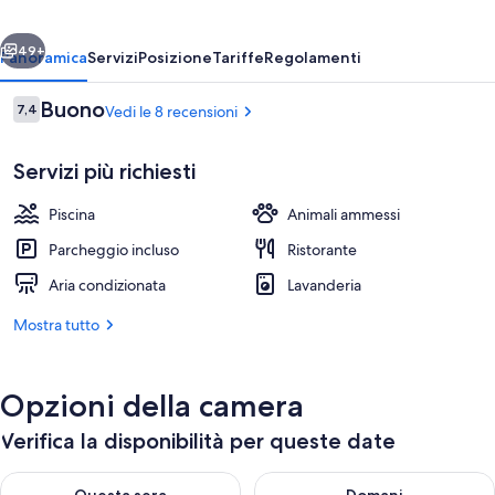
ietro
Avanti
49+
Panoramica
Servizi
Posizione
Tariffe
Regolamenti
Recensioni
Buono
7,4
Vedi le 8 recensioni
7,4 su 10
Servizi più richiesti
Piscina
Animali ammessi
Parcheggio incluso
Ristorante
Aria condizionata
Lavanderia
3 piscine all'aperto, ombrelloni da pisci
Mostra tutto
Opzioni della camera
Verifica la disponibilità per queste date
Verifica la disponibilità per questa sera, ago 6 - ago 7
Verifica la disponibilità per d