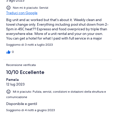
3 ago 2023
Non mi è piaciuto: Servizi
Traduci con Google
Big unit and ac worked but that’s about it. Weekly clean and
towel change only. Everything including pool shut down from 2-
5pm in 45C heat?? Espresso and food overpriced by triple than
everywhere else. More of a unit rental and your on your own.
You can get a hotel for what I paid with full service in a major
tourist area rather than this place. Tired building and far from
Soggiorno di 3 notti a luglio 2023
beach, staff service non existent in any front. Seemed like they
didn’t want to be there or help.
0
Recensione verificata
10/10 Eccellente
Pamela
12 lug 2023
Mi è piaciuto: Pulizia, servizi, condizioni e dotazioni della struttura e
comunicazione
Disponibile e gentil
Soggiorno di 4 notti a giugno 2023