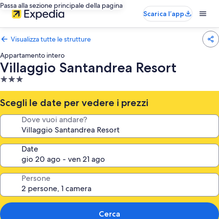
Passa alla sezione principale della pagina
Scarica l’app
Visualizza tutte le strutture
Appartamento intero
Villaggio Santandrea Resort
Struttura
a
3.0
Scegli le date per vedere i prezzi
stelle
Dove vuoi andare?
Date
Persone
Cerca