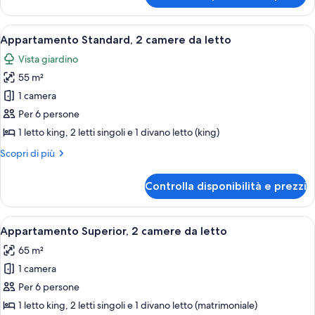
letto
Standard,
1
Apri
Un soggiorno con un divano, un tavolo 
4
camera
Appartamento Standard, 2 camere da letto
tutte
da
Vista giardino
letto
le
55 m²
foto
per
1 camera
Appartamento
Per 6 persone
Standard,
1 letto king, 2 letti singoli e 1 divano letto (king)
2
Altri
Scopri di più
camere
dettagli
da
per
Controlla disponibilità e prezzi
Appartamento
letto
Standard,
2
Apri
Una stanza con una finestra, tende, un
2
camere
Appartamento Superior, 2 camere da letto
tutte
da
65 m²
letto
le
1 camera
foto
per
Per 6 persone
Appartamento
1 letto king, 2 letti singoli e 1 divano letto (matrimoniale)