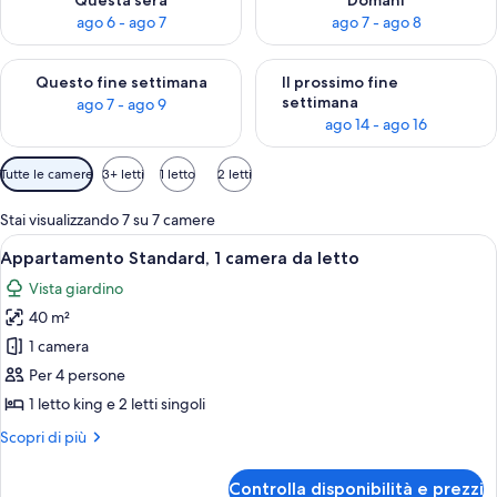
Questa sera
Domani
ago 6 - ago 7
ago 7 - ago 8
Verifica la disponibilità per questo fine settimana, ago 7 - ago
Verifica la disponibilità per il
Questo fine settimana
Il prossimo fine
settimana
ago 7 - ago 9
ago 14 - ago 16
Filtri
Tutte le camere
3+ letti
1 letto
2 letti
disponibili
per
Stai visualizzando 7 su 7 camere
le
Apri
Un edificio bianco con una scalinata c
3
Appartamento Standard, 1 camera da letto
camere
tutte
Vista giardino
le
40 m²
foto
per
1 camera
Appartamento
Per 4 persone
Standard,
1 letto king e 2 letti singoli
1
Altri
Scopri di più
camera
dettagli
da
per
Controlla disponibilità e prezzi
Appartamento