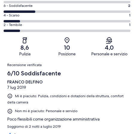
di
-
Valutazione
6 - Soddisfacente
2
8
Eccellente.
di
-
Valutazione
4 - Scarso
1
4
6
Buono.
di
su
-
Valutazione
2 - Terribile
1
0
4
8
Soddisfacente.
di
su
-
recensioni
2
2
8
Scarso.
su
-
recensioni
1
8,6
10
4,0
8
Terribile.
su
Pulizia
Posizione
Personale e servizio
recensioni
1
8
Recensioni
su
Recensione verificata
recensioni
8
6/10 Soddisfacente
recensioni
FRANCO DELFINO
7 lug 2019
Mi è piaciuto: Pulizia, condizioni e dotazioni della struttura, comfort
della camera
Non mi è piaciuto: Personale e servizio
Poco flessibili come organizzazione amministrativa
Soggiorno di 2 notti a luglio 2019