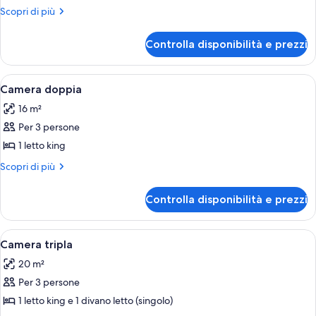
Superior,
Altri
Scopri di più
2
dettagli
camere
per
Controlla disponibilità e prezzi
Appartamento
da
Superior,
letto
2
Apri
Una camera d'albergo con un letto, un
1
camere
Camera doppia
tutte
da
16 m²
letto
le
Per 3 persone
foto
per
1 letto king
Camera
Altri
Scopri di più
doppia
dettagli
per
Controlla disponibilità e prezzi
Camera
doppia
Apri
Una camera da letto con un letto, una
2
Camera tripla
tutte
20 m²
le
Per 3 persone
foto
per
1 letto king e 1 divano letto (singolo)