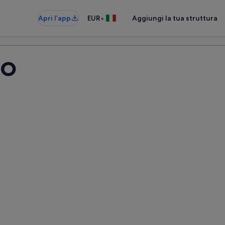
•
Apri l’app
EUR
Aggiungi la tua struttura
go