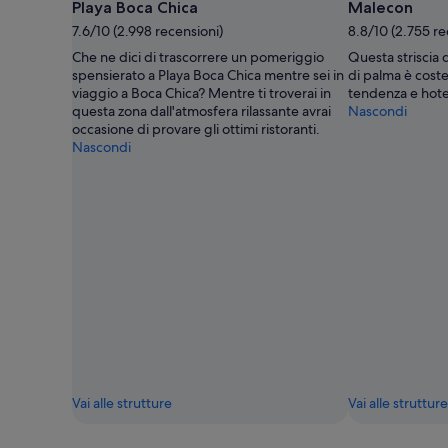
Playa Boca Chica
Malecon
7.6/10 (2.998 recensioni)
8.8/10 (2.755 re
Che ne dici di trascorrere un pomeriggio
Questa striscia d
spensierato a Playa Boca Chica mentre sei in
di palma è coste
viaggio a Boca Chica? Mentre ti troverai in
tendenza e hotel
questa zona dall'atmosfera rilassante avrai
Nascondi
occasione di provare gli ottimi ristoranti.
Nascondi
Vai alle strutture
Vai alle strutture