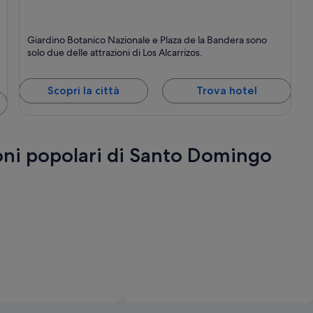
Los Alcarrizos
Giardino Botanico Nazionale e Plaza de la Bandera sono
solo due delle attrazioni di Los Alcarrizos.
Scopri la città
Trova hotel
ioni popolari di Santo Domingo
ry of Tourism of the Dominican Republic
Foto