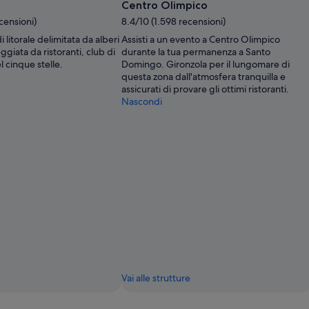
gratuita
Centro Olimpico
di
censioni)
8.4/10 (1.598 recensioni)
Ministry
i litorale delimitata da alberi
Assisti a un evento a Centro Olimpico
of
ggiata da ristoranti, club di
durante la tua permanenza a Santo
Tourism
 cinque stelle.
Domingo. Gironzola per il lungomare di
of
questa zona dall'atmosfera tranquilla e
the
assicurati di provare gli ottimi ristoranti.
Dominican
Nascondi
Republic
Vai alle strutture