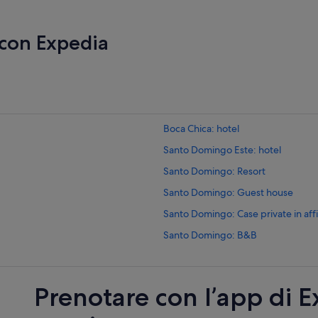
 con Expedia
Boca Chica: hotel
Santo Domingo Este: hotel
Santo Domingo: Resort
Santo Domingo: Guest house
Santo Domingo: Case private in affi
Santo Domingo: B&B
Boca Chica: B&B
Boca Chica: Ville
Prenotare con l’app di 
Boca Chica: Hotel all inclusive