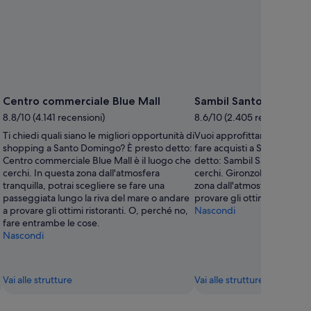
Centro commerciale Blue Mall
Sambil Santo Doming
8.8/10 (4.141 recensioni)
8.6/10 (2.405 recensioni)
Ti chiedi quali siano le migliori opportunità di
Vuoi approfittare delle migl
shopping a Santo Domingo? È presto detto:
fare acquisti a Santo Domi
Centro commerciale Blue Mall è il luogo che
detto: Sambil Santo Doming
cerchi. In questa zona dall'atmosfera
cerchi. Gironzola per il lu
tranquilla, potrai scegliere se fare una
zona dall'atmosfera tranquil
passeggiata lungo la riva del mare o andare
provare gli ottimi ristoranti.
a provare gli ottimi ristoranti. O, perché no,
Nascondi
fare entrambe le cose.
Nascondi
Vai alle strutture
Vai alle strutture