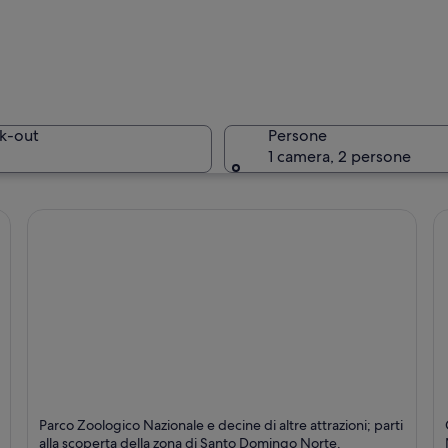
Un tramon
k-out
Persone
1 camera, 2 persone
Una vista
io governativo con una cupola, circondato da giardini curati e una vivace s
Santo Domingo Norte
P
Parco Zoologico Nazionale e decine di altre attrazioni; parti
alla scoperta della zona di Santo Domingo Norte.