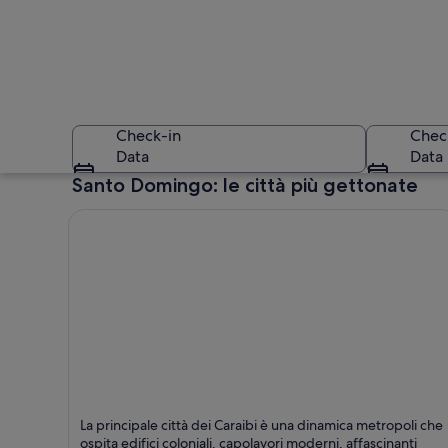
Check-in
Chec
Data
Data
Santo Domingo: le città più gettonate
Un imponente edific
Santo Domingo
La principale città dei Caraibi è una dinamica metropoli che
Interesse storico, Attività ricreative e Balli
ospita edifici coloniali, capolavori moderni, affascinanti