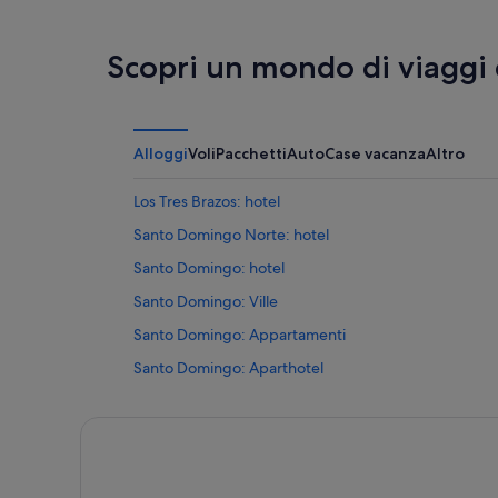
Scopri un mondo di viaggi
Alloggi
Voli
Pacchetti
Auto
Case vacanza
Altro
Los Tres Brazos: hotel
Santo Domingo Norte: hotel
Santo Domingo: hotel
Santo Domingo: Ville
Santo Domingo: Appartamenti
Santo Domingo: Aparthotel
Boca Chica: Resort
Boca Chica: Residence
Boca Chica: Hotel con casinò