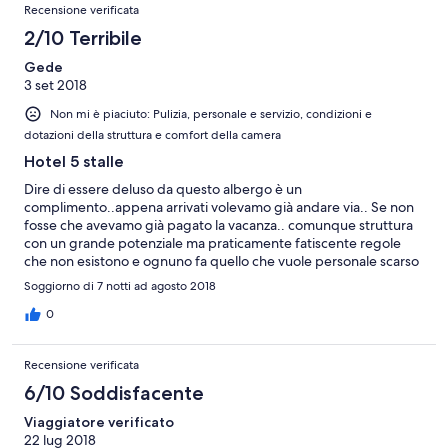
Recensioni
su
Recensione verificata
recensioni
7
2/10 Terribile
recensioni
Gede
3 set 2018
Non mi è piaciuto: Pulizia, personale e servizio, condizioni e
dotazioni della struttura e comfort della camera
Hotel 5 stalle
Dire di essere deluso da questo albergo è un
complimento..appena arrivati volevamo già andare via.. Se non
fosse che avevamo già pagato la vacanza.. comunque struttura
con un grande potenziale ma praticamente fatiscente regole
che non esistono e ognuno fa quello che vuole personale scarso
è Quasi inesistente cibo di bassissima qualità e buffet all'aperto
Soggiorno di 7 notti ad agosto 2018
anche sotto la pioggia con conseguente allagamento sotto i
tavoli di chi ha la sfortuna di pranzare all'esterno( i tavoli sono
0
assegnati all'arrivo) spiaggia disorganizzata anche se grande
ombrelloni praticamente uno attaccato all'altro e se ti va bene
Recensione verificata
trovi la tua sdraia è la tua sedia altrimenti la devi rubare da un
altro ombrellone e i bagnini ti dicono che qui è così... Le camere
6/10 Soddisfacente
:Noi abbiamo avuto la fortuna di avere un bungalow in mediocre
Viaggiatore verificato
condizione non facilmente raggiungibile a causa dei fili per
22 lug 2018
stendere genialmente attaccati dalla nostra porta agli alberi nel