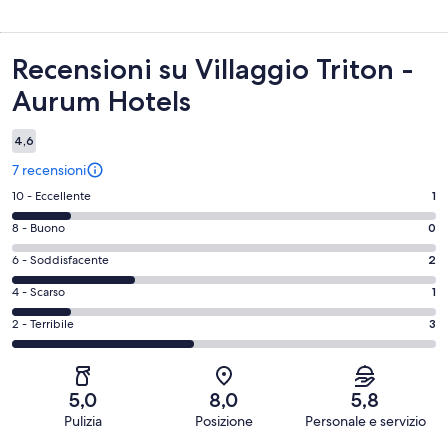
Recensioni
Recensioni su Villaggio Triton -
Aurum Hotels
4,6
7 recensioni
Valutazione
10 - Eccellente
1
di
Valutazione
8 - Buono
0
10
di
-
Valutazione
6 - Soddisfacente
2
8
Eccellente.
di
-
Valutazione
4 - Scarso
1
1
6
Buono.
di
su
-
Valutazione
2 - Terribile
3
0
4
7
Soddisfacente.
di
su
-
recensioni
2
2
7
Scarso.
su
-
recensioni
1
5,0
8,0
5,8
7
Terribile.
su
Pulizia
Posizione
Personale e servizio
recensioni
3
7