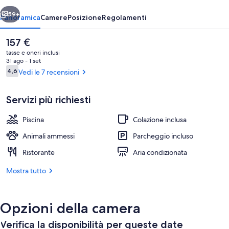
Hotels
ietro
Avanti
59+
Panoramica
Camere
Posizione
Regolamenti
Il
157 €
prezzo
tasse e oneri inclusi
attuale
31 ago - 1 set
è
Recensioni
4,6
Vedi le 7 recensioni
4,6 su 10
157 €
Servizi più richiesti
Piscina
Colazione inclusa
Spiaggia privata nelle vicinanze, letti
Animali ammessi
Parcheggio incluso
Ristorante
Aria condizionata
Mostra tutto
Opzioni della camera
Verifica la disponibilità per queste date