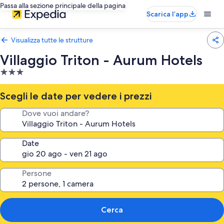
Passa alla sezione principale della pagina
Scarica l’app
Visualizza tutte le strutture
Villaggio Triton - Aurum Hotels
Struttura
a
3.0
Scegli le date per vedere i prezzi
stelle
Dove vuoi andare?
Date
Persone
Cerca