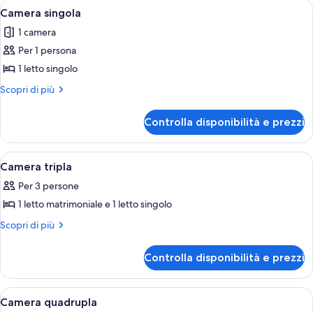
Apri
Una camera da letto con un letto, una 
1
Camera singola
tutte
1 camera
le
Per 1 persona
foto
per
1 letto singolo
Camera
Altri
Scopri di più
singola
dettagli
per
Controlla disponibilità e prezzi
Camera
singola
Apri
Una camera da letto con un letto, una 
1
Camera tripla
tutte
Per 3 persone
le
1 letto matrimoniale e 1 letto singolo
foto
per
Altri
Scopri di più
dettagli
Camera
per
tripla
Controlla disponibilità e prezzi
Camera
tripla
Apri
Una camera da letto con un letto, una 
1
Camera quadrupla
tutte