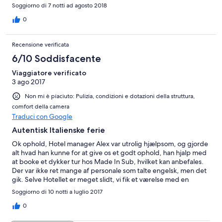
Soggiorno di 7 notti ad agosto 2018
0
Recensione verificata
6/10 Soddisfacente
Viaggiatore verificato
3 ago 2017
Non mi è piaciuto: Pulizia, condizioni e dotazioni della struttura,
comfort della camera
Traduci con Google
Autentisk Italienske ferie
Ok ophold, Hotel manager Alex var utrolig hjælpsom, og gjorde
alt hvad han kunne for at give os et godt ophold, han hjalp med
at booke et dykker tur hos Made In Sub, hvilket kan anbefales.
Der var ikke ret mange af personale som talte engelsk, men det
gik. Selve Hotellet er meget slidt, vi fik et værelse med en
dobbelt seng og køjesenge, det var lige småt nok for 2 voksen
Soggiorno di 10 notti a luglio 2017
og 2 teenager, men vi opholdte os ikke ret meget på værelse.
Dejlig strand, men kun en liggestol og en solstol pr. værelse, det
0
hjælper jo ikke ret meget når vi var 4 som gerne ville ligge