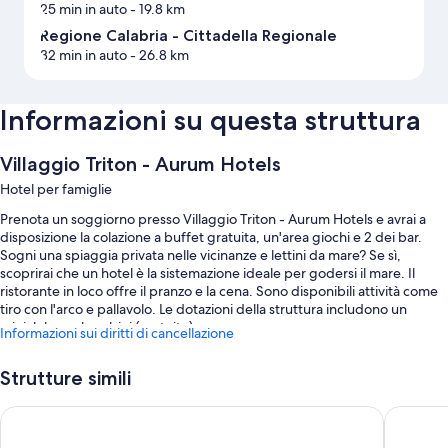
25 min in auto
- 19.8 km
Regione Calabria - Cittadella Regionale
32 min in auto
- 26.8 km
Informazioni su questa struttura
Villaggio Triton - Aurum Hotels
Hotel per famiglie
Prenota un soggiorno presso Villaggio Triton - Aurum Hotels e avrai a
disposizione la colazione a buffet gratuita, un'area giochi e 2 dei bar.
Sogni una spiaggia privata nelle vicinanze e lettini da mare? Se sì,
scoprirai che un hotel è la sistemazione ideale per godersi il mare. Il
ristorante in loco offre il pranzo e la cena. Sono disponibili attività come
tiro con l'arco e pallavolo. Le dotazioni della struttura includono un
miniclub per bambini (gratuito).
Informazioni sui diritti di cancellazione
Gli altri servizi includono:
Strutture simili
Una piscina all'aperto
Best Western Grand Hotel Catanzaro
Hotel Ris
Un parcheggio non assistito gratuito
4 campi da tennis all'aperto, una navetta da e per l'aeroporto (a