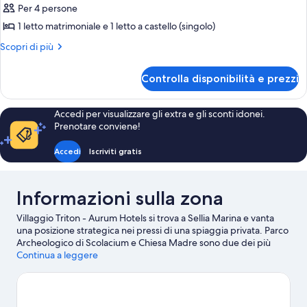
Per 4 persone
le
1 letto matrimoniale e 1 letto a castello (singolo)
foto
per
Altri
Scopri di più
dettagli
Camera
per
quadrupla
Controlla disponibilità e prezzi
Camera
quadrupla
Accedi per visualizzare gli extra e gli sconti idonei.
Prenotare conviene!
Accedi
Iscriviti gratis
Informazioni sulla zona
Villaggio Triton - Aurum Hotels si trova a Sellia Marina e vanta
una posizione strategica nei pressi di una spiaggia privata. Parco
Archeologico di Scolacium e Chiesa Madre sono due dei più
importanti punti di riferimento della zona, mentre a livello
Continua a leggere
naturalistico spiccano Riserva Naturale Regionale Valli Cupe e
Parco Nazionale della Sila.
Vai alla guida turistica di Sellia Marina