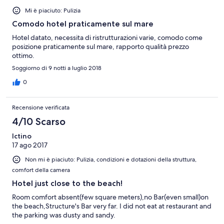
giardino e che puntualmente i vicini occupavano stendendo di
Mi è piaciuto: Pulizia
tutto anche l'intimo il quale trovavi quando uscivi dalla porta
della tua stanza ..Forse era meglio prendere degli stendini per
Comodo hotel praticamente sul mare
tutti.. Insomma un campo profughi è più organizzato Peccato
Hotel datato, necessita di ristrutturazioni varie, comodo come
perché il mare è bellissimo e la struttura se non fosse che cade a
posizione praticamente sul mare, rapporto qualità prezzo
pezzi sarebbe veramente bella. L'unica cosa veramente
ottimo.
eccezionale e l'animazione di ragazzi veramentein gamba che
hanno cercato di distrarci da quello che ci circondava Solo a loro
Soggiorno di 9 notti a luglio 2018
darei un 10 e a tutto il resto invece un due Generoso.. evitatela!!
0
Recensione verificata
4/10 Scarso
Ictino
17 ago 2017
Non mi è piaciuto: Pulizia, condizioni e dotazioni della struttura,
comfort della camera
Hotel just close to the beach!
Room comfort absent(few square meters),no Bar(even small)on
the beach,Structure's Bar very far. I did not eat at restaurant and
the parking was dusty and sandy.