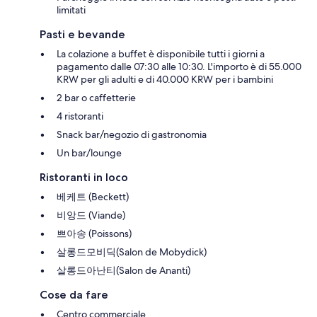
limitati
Pasti e bevande
La colazione a buffet è disponibile tutti i giorni a
pagamento dalle 07:30 alle 10:30. L'importo è di 55.000
KRW per gli adulti e di 40.000 KRW per i bambini
2 bar o caffetterie
4 ristoranti
Snack bar/negozio di gastronomia
Un bar/lounge
Ristoranti in loco
베케트 (Beckett)
비앙드 (Viande)
쁘아송 (Poissons)
살롱드모비딕(Salon de Mobydick)
살롱드아난티(Salon de Ananti)
Cose da fare
Centro commerciale