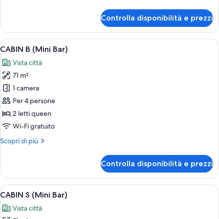
dettagli
Benefits
per
Controlla disponibilità e prezzi
Included)
Cabin
U
(Food
Apri
Una stanza moderna con una parete in l
7
&
CABIN B (Mini Bar)
tutte
Beverage
Vista città
Benefits
le
Included)
71 m²
foto
per
1 camera
CABIN
Per 4 persone
B
2 letti queen
(Mini
Wi-Fi gratuito
Bar)
Altri
Scopri di più
dettagli
per
Controlla disponibilità e prezzi
CABIN
B
(Mini
Apri
Un interno moderno con soffitto in leg
6
Bar)
CABIN S (Mini Bar)
tutte
Vista città
le