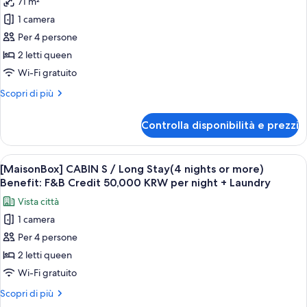
71 m²
foto
per
1 camera
Early
Per 4 persone
Bird
2 letti queen
-
Wi-Fi gratuito
Cabin
Altri
Scopri di più
U
dettagli
(Food
per
Controlla disponibilità e prezzi
&
Early
Bird
Beverage
-
Apri
Un tavolo rotondo con due piatti di ci
Benefits
7
Cabin
[MaisonBox] CABIN S / Long Stay(4 nights or more)
tutte
Included)
U
Benefit: F&B Credit 50,000 KRW per night + Laundry
(Food
le
Vista città
&
foto
Beverage
1 camera
per
Benefits
Per 4 persone
[MaisonBox]
Included)
CABIN
2 letti queen
S
Wi-Fi gratuito
/
Altri
Scopri di più
Long
dettagli