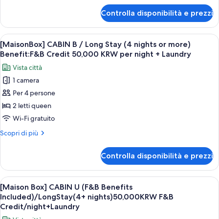
Stay(4
per
Controlla disponibilità e prezzi
[MaisonBox]
nights
CABIN
or
S
Apri
Un tavolo rotondo con due piatti di ci
more)
8
/
[MaisonBox] CABIN B / Long Stay (4 nights or more)
tutte
Long
Benefit:
Benefit:F&B Credit 50,000 KRW per night + Laundry
Stay(4
le
F&B
Vista città
nights
foto
Credit
or
1 camera
per
50,000
more)
Per 4 persone
[MaisonBox]
Benefit:
KRW
F&B
CABIN
2 letti queen
per
Credit
B
Wi-Fi gratuito
night
50,000
/
KRW
+
Altri
Scopri di più
Long
per
dettagli
Laundry
night
Stay
per
Controlla disponibilità e prezzi
+
[MaisonBox]
(4
Laundry
CABIN
nights
B
Apri
Un tavolo rotondo con due piatti di ci
or
8
/
[Maison Box] CABIN U (F&B Benefits
tutte
Long
more)
Included)/LongStay(4+ nights)50,000KRW F&B
Stay
le
Benefit:F&B
Credit/night+Laundry
(4
foto
Credit