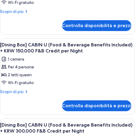
Maison
Wi-Fi gratuito
Box]
Altri
Scopri di più
Cabin
dettagli
per
U
Controlla disponibilità e prezzi
[S
(Food
Maison
&
Box]
Apri
Ambiente elegante di un grattacielo, co
8
Beverage
Cabin
[Dining Box] CABIN U (Food & Beverage Benefits Included)
tutte
U
Benefits
+ KRW 150,000 F&B Credit per Night
(Food
le
Included)
1 camera
&
foto
+
Beverage
Per 4 persone
per
Benefits
KRW
2 letti queen
[Dining
Included)
50,000
+
Box]
Wi-Fi gratuito
F&B
KRW
CABIN
Altri
Scopri di più
Credit
50,000
U
dettagli
F&B
per
per
(Food
Credit
Controlla disponibilità e prezzi
Night
[Dining
per
&
Box]
Night
Beverage
CABIN
Apri
Ambiente elegante di un grattacielo, co
8
Benefits
U
[Dining Box] CABIN U (Food & Beverage Benefits Included)
tutte
(Food
Included)
+ KRW 300,000 F&B Credit per Night
&