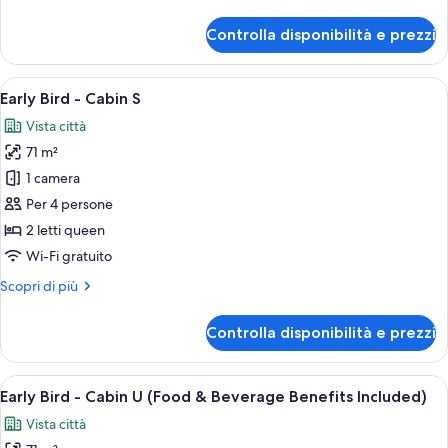
dettagli
per
Controlla disponibilità e prezzi
Early
Bird
-
Apri
Un interno moderno con soffitto in leg
6
Cabin
Early Bird - Cabin S
tutte
B
Vista città
le
71 m²
foto
per
1 camera
Early
Per 4 persone
Bird
2 letti queen
-
Wi-Fi gratuito
Cabin
Altri
Scopri di più
S
dettagli
per
Controlla disponibilità e prezzi
Early
Bird
-
Apri
Un tavolo rotondo con due piatti di ci
8
Cabin
Early Bird - Cabin U (Food & Beverage Benefits Included)
tutte
S
Vista città
le