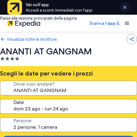
Vai sull’app
Accedi a sconti immediati con l’app
Passa alla sezione principale della pagina
Scarica l’app
Visualizza tutte le strutture
ANANTI AT GANGNAM
Struttura
a
4.0
Scegli le date per vedere i prezzi
stelle
Dove vuoi andare?
Date
Persone