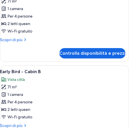
71 m²
foto
per
1 camera
CABIN
Per 4 persone
S
2 letti queen
(Mini
Wi-Fi gratuito
Bar)
Altri
Scopri di più
dettagli
per
Controlla disponibilità e prezzi
CABIN
S
(Mini
Apri
Una stanza moderna con una parete in l
7
Bar)
Early Bird - Cabin B
tutte
Vista città
le
71 m²
foto
per
1 camera
Early
Per 4 persone
Bird
2 letti queen
-
Wi-Fi gratuito
Cabin
Altri
Scopri di più
B