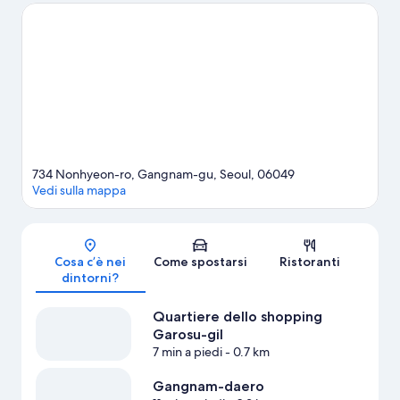
Commerciale COEX Mall sono due tappe assolutamente da non
perdere. Non rinunciare a un salto a Lotte World.
Vai alla guida
turistica di Seoul
734 Nonhyeon-ro, Gangnam-gu, Seoul, 06049
Vedi sulla mappa
Mappa
Cosa c’è nei
Come spostarsi
Ristoranti
dintorni?
Quartiere dello shopping
Garosu-gil
7 min a piedi
- 0.7 km
Gangnam-daero