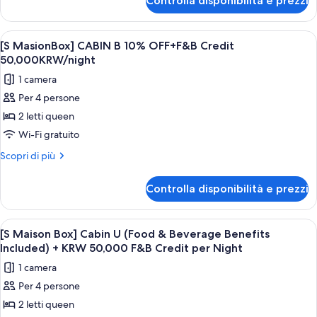
Controlla disponibilità e prezzi
[S
OFF+F&B
MasionBox]
Credit
CABIN
Apri
Una stanza moderna con una parete in l
1
50,000KRW/night
S
[S MasionBox] CABIN B 10% OFF+F&B Credit
tutte
10%
50,000KRW/night
OFF+F&B
le
1 camera
Credit
foto
50,000KRW/night
Per 4 persone
per
2 letti queen
[S
MasionBox]
Wi-Fi gratuito
CABIN
Altri
Scopri di più
B
dettagli
per
10%
Controlla disponibilità e prezzi
[S
OFF+F&B
MasionBox]
Credit
CABIN
Apri
Un tavolo rotondo con due piatti di ci
1
50,000KRW/night
B
[S Maison Box] Cabin U (Food & Beverage Benefits
tutte
10%
Included) + KRW 50,000 F&B Credit per Night
OFF+F&B
le
1 camera
Credit
foto
50,000KRW/night
Per 4 persone
per
2 letti queen
[S