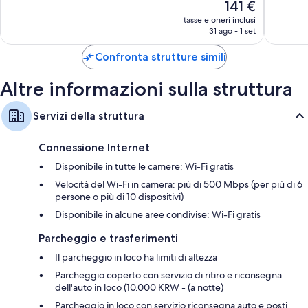
Copriletti in piuma e culle/letti per bambini (gratuiti)
Il
141 €
477
767
prezzo
recensioni
recensio
tasse e oneri inclusi
Vasche e docce separate, bidet e asciugacapelli
attuale
31 ago - 1 set
Guardaroba o armadi, pavimenti riscaldati e salotti separati
è
141 €
Confronta strutture simili
Altre informazioni sulla struttura
Servizi della struttura
Connessione Internet
Disponibile in tutte le camere: Wi-Fi gratis
Velocità del Wi-Fi in camera: più di 500 Mbps (per più di 6
persone o più di 10 dispositivi)
Disponibile in alcune aree condivise: Wi-Fi gratis
Parcheggio e trasferimenti
Il parcheggio in loco ha limiti di altezza
Parcheggio coperto con servizio di ritiro e riconsegna
dell'auto in loco (10.000 KRW - (a notte)
Parcheggio in loco con servizio riconsegna auto e posti