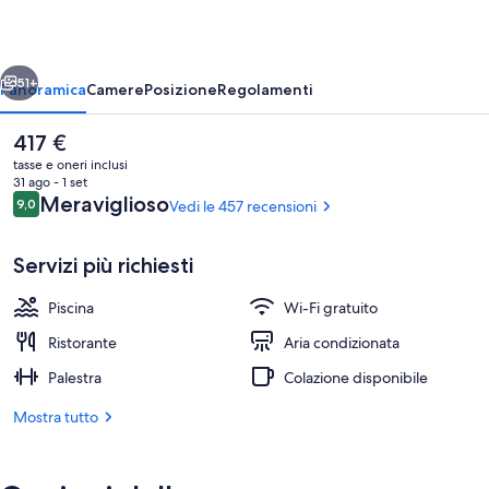
ietro
Avanti
51+
Panoramica
Camere
Posizione
Regolamenti
Il
417 €
prezzo
tasse e oneri inclusi
attuale
31 ago - 1 set
è
Recensioni
Meraviglioso
9,0
Vedi le 457 recensioni
9,0 su 10
417 €
Servizi più richiesti
Piscina
Wi-Fi gratuito
Piscina coperta, piscina stagionale all'
Ristorante
Aria condizionata
Palestra
Colazione disponibile
Mostra tutto