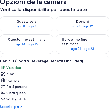
Opzioni della camera
Verifica la disponibilità per queste date
Verifica la disponibilità per questa sera, ago 8 - ago 9
Verifica la disponibilità per d
Questa sera
Domani
ago 8 - ago 9
ago 9 - ago 10
Verifica la disponibilità per questo fine settimana, ago 14 - ag
Verifica la disponibilità per i
Questo fine settimana
Il prossimo fine
settimana
ago 14 - ago 16
ago 21 - ago 23
Apri
Un tavolo rotondo con due piatti di ci
8
Cabin U (Food & Beverage Benefits Included)
tutte
Vista città
le
71 m²
foto
per
1 camera
Cabin
Per 4 persone
U
2 letti queen
(Food
Wi-Fi gratuito
&
Altri
Scopri di più
Beverage