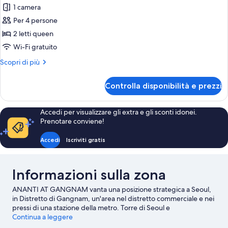
le
+
1 camera
Beverage
foto
KRW
Benefits
Per 4 persone
per
Included)
150,000
2 letti queen
[Dining
+
F&B
KRW
Box]
Wi-Fi gratuito
Credit
150,000
CABIN
Altri
Scopri di più
per
F&B
U
dettagli
Credit
Night
per
(Food
per
Controlla disponibilità e prezzi
[Dining
Night
&
Box]
Beverage
CABIN
Accedi per visualizzare gli extra e gli sconti idonei.
Benefits
U
Prenotare conviene!
(Food
Included)
&
+
Accedi
Iscriviti gratis
Beverage
KRW
Benefits
Included)
300,000
Informazioni sulla zona
+
F&B
KRW
Credit
ANANTI AT GANGNAM vanta una posizione strategica a Seoul,
300,000
per
in Distretto di Gangnam, un'area nel distretto commerciale e nei
F&B
pressi di una stazione della metro. Torre di Seoul e
Credit
Night
Gwanghwamun sono due delle principali attrazioni della zona.
Continua a leggere
per
Per chi ama lo shopping, Apgujeong Rodeo Street e Centro
Night