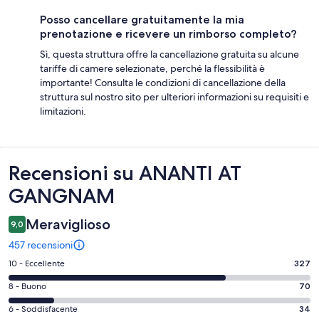
Posso cancellare gratuitamente la mia
prenotazione e ricevere un rimborso completo?
Sì, questa struttura offre la cancellazione gratuita su alcune
tariffe di camere selezionate, perché la flessibilità è
importante! Consulta le condizioni di cancellazione della
struttura sul nostro sito per ulteriori informazioni su requisiti e
limitazioni.
Recensioni
Recensioni su ANANTI AT
GANGNAM
Meraviglioso
9,0
457 recensioni
Valutazione
10 - Eccellente
327
di
Valutazione
8 - Buono
70
10
di
-
Valutazione
6 - Soddisfacente
34
8