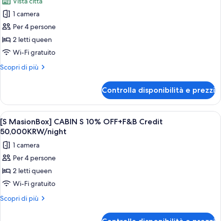
Vista città
nights
per
50,000
or
1 camera
[Maison
more)
KRW
Per 4 persone
Benefit:F&B
Box]
per
Credit
2 letti queen
CABIN
night
50,000
U
Wi-Fi gratuito
KRW
+
(F&B
per
Laundry
Altri
Scopri di più
night
Benefits
dettagli
+
per
Included)/LongStay(4+
Controlla disponibilità e prezzi
Laundry
[Maison
nights)50,000KRW
Box]
F&B
CABIN
Apri
Un interno moderno con soffitto in leg
1
Credit/night+Laundry
U
[S MasionBox] CABIN S 10% OFF+F&B Credit
tutte
(F&B
50,000KRW/night
Benefits
le
1 camera
Included)/LongStay(4+
foto
nights)50,000KRW
Per 4 persone
per
F&B
2 letti queen
[S
Credit/night+Laundry
MasionBox]
Wi-Fi gratuito
CABIN
Altri
Scopri di più
S
dettagli
per
10%