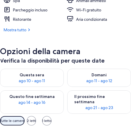
Spa
Animali ammessi
Parcheggio incluso
Wi-Fi gratuito
Ristorante
Aria condizionata
Mostra tutto
Opzioni della camera
Verifica la disponibilità per queste date
Verifica la disponibilità per questa sera, ago 10 - ago 11
Verifica la disponibilità per d
Questa sera
Domani
ago 10 - ago 11
ago 11 - ago 12
Verifica la disponibilità per questo fine settimana, ago 14 - ag
Verifica la disponibilità per i
Questo fine settimana
Il prossimo fine
settimana
ago 14 - ago 16
ago 21 - ago 23
Filtri
Tutte le camere
2 letti
1 letto
disponibili