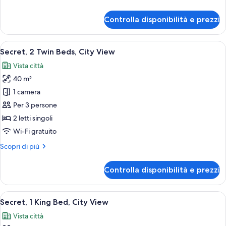
City
dettagli
View
per
Controlla disponibilità e prezzi
Amor,
1
King
Apri
Una camera d'albergo con un letto gran
10
Bed,
Secret, 2 Twin Beds, City View
tutte
City
Vista città
View
le
40 m²
foto
per
1 camera
Secret,
Per 3 persone
2
2 letti singoli
Twin
Wi-Fi gratuito
Beds,
Altri
Scopri di più
City
dettagli
View
per
Controlla disponibilità e prezzi
Secret,
2
Twin
Apri
Una camera d'albergo elegante con un l
11
Beds,
Secret, 1 King Bed, City View
tutte
City
Vista città
View
le