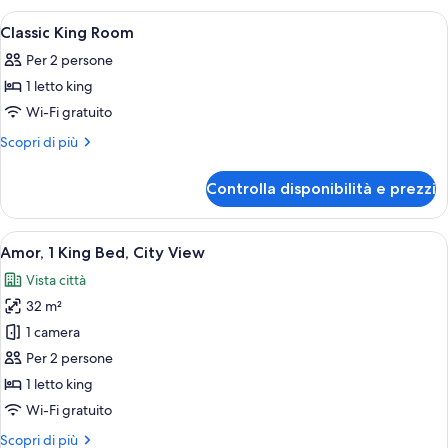
Suite
Apri
Una camera da letto con un letto a ba
5
King
Classic King Room
tutte
Per 2 persone
le
1 letto king
foto
per
Wi-Fi gratuito
Classic
Altri
Scopri di più
King
dettagli
per
Room
Controlla disponibilità e prezzi
Classic
King
Room
Apri
Una camera d'albergo con un letto gra
12
Amor, 1 King Bed, City View
tutte
Vista città
le
32 m²
foto
per
1 camera
Amor,
Per 2 persone
1
1 letto king
King
Wi-Fi gratuito
Bed,
Altri
Scopri di più