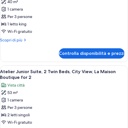
40 m²
foto
per
1 camera
Secret,
Per 3 persone
1
1 letto king
King
Wi-Fi gratuito
Bed,
Altri
Scopri di più
City
dettagli
View
per
Controlla disponibilità e prezzi
Secret,
1
King
Apri
Camera d'albergo con due letti, tappet
15
Bed,
Atelier Junior Suite, 2 Twin Beds, City View, La Maison
tutte
City
Boutique for 2
View
le
Vista città
foto
53 m²
per
1 camera
Atelier
Junior
Per 3 persone
Suite,
2 letti singoli
2
Wi-Fi gratuito
Twin