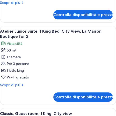
Altri
Scopri di più
Beds,
dettagli
City
per
Controlla disponibilità e prezzi
Atelier
View,
Junior
La
Suite,
Apri
Una stanza con carta da parati decora
Maison
19
2
Atelier Junior Suite, 1 King Bed, City View, La Maison
tutte
Boutique
Twin
Boutique for 2
Beds,
le
for
Vista città
City
foto
2
View,
53 m²
per
La
1 camera
Atelier
Maison
Boutique
Junior
Per 3 persone
for
Suite,
1 letto king
2
1
Wi-Fi gratuito
King
Altri
Scopri di più
Bed,
dettagli
City
per
Controlla disponibilità e prezzi
Atelier
View,
Junior
La
Suite,
Apri
Un letto rifatto con coperte ordinate,
Maison
10
1
Classic, Guest room, 1 King, City view