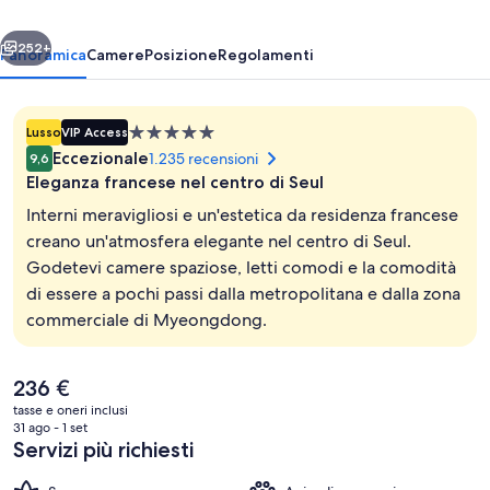
Hotel,
ietro
Avanti
Seoul
252+
Panoramica
Camere
Posizione
Regolamenti
Myeongdong
Struttura
Lusso
VIP Access
a
Eccezionale
1.235 recensioni
9,6
5.0
Eleganza francese nel centro di Seul
stelle
Interni meravigliosi e un'estetica da residenza francese
creano un'atmosfera elegante nel centro di Seul.
Godetevi camere spaziose, letti comodi e la comodità
Esterni
di essere a pochi passi dalla metropolitana e dalla zona
commerciale di Myeongdong.
Il
236 €
prezzo
tasse e oneri inclusi
attuale
31 ago - 1 set
è
Servizi più richiesti
236 €