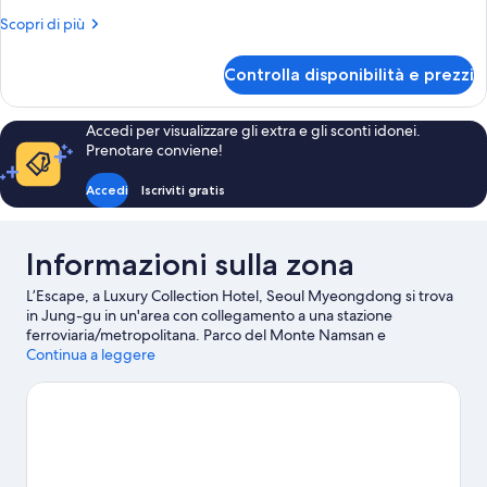
Suite,
Altri
Scopri di più
1
dettagli
King
per
Controlla disponibilità e prezzi
Corner
Bed,
Jr.
City
Suite,
Accedi per visualizzare gli extra e gli sconti idonei.
View,
Junior
Prenotare conviene!
La
Suite,
1
Maison
Accedi
Iscriviti gratis
King
Boutique
Bed,
for
City
Informazioni sulla zona
View,
2
La
L’Escape, a Luxury Collection Hotel, Seoul Myeongdong si trova
Maison
in Jung-gu in un'area con collegamento a una stazione
Boutique
ferroviaria/metropolitana. Parco del Monte Namsan e
for
Dongdaemun History and Culture Park sono due delle principali
Continua a leggere
2
attrazioni naturalistiche della zona. A livello culturale, invece,
spiccano Monumento commemorativo alla guerra di Corea e
Museo nazionale coreano. Mercato di Namdaemun e Zona
Commerciale Myeongdong Street sono altri due luoghi da
visitare consigliati.
Vai alla guida turistica di Seoul