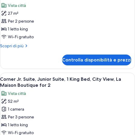
tutte
Boutique
King
Vista città
Bed,
le
for
City
27 m²
foto
2
View,
per
Per 2 persone
La
Classic,
Maison
1 letto king
Boutique
Guest
Wi-Fi gratuito
for
room,
2
Altri
Scopri di più
1
dettagli
King,
per
Controlla disponibilità e prezzi
Classic,
City
Guest
view
room,
Apri
Un letto grande con una coperta bianc
7
1
Corner Jr. Suite, Junior Suite, 1 King Bed, City View, La
tutte
King,
Maison Boutique for 2
City
le
Vista città
view
foto
52 m²
per
1 camera
Corner
Jr.
Per 3 persone
Suite,
1 letto king
Junior
Wi-Fi gratuito