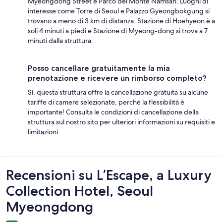
Myeongdong Street e Parco del Monte Namsan. Luoghi di
interesse come Torre di Seoul e Palazzo Gyeongbokgung si
trovano a meno di 3 km di distanza. Stazione di Hoehyeon è a
soli 4 minuti a piedi e Stazione di Myeong-dong si trova a 7
minuti dalla struttura.
Posso cancellare gratuitamente la mia
prenotazione e ricevere un rimborso completo?
Sì, questa struttura offre la cancellazione gratuita su alcune
tariffe di camere selezionate, perché la flessibilità è
importante! Consulta le condizioni di cancellazione della
struttura sul nostro sito per ulteriori informazioni su requisiti e
limitazioni.
Recensioni
Recensioni su L’Escape, a Luxury
Collection Hotel, Seoul
Myeongdong