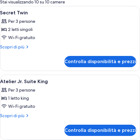
per
Stai visualizzando 10 su 10 camere
le
Apri
Minibar con snack e bevande gratuite,
7
Secret Twin
camere
tutte
Per 3 persone
le
2 letti singoli
foto
per
Wi-Fi gratuito
Secret
Altri
Scopri di più
Twin
dettagli
per
Controlla disponibilità e prezzi
Secret
Twin
Apri
Minibar con snack e bevande gratuite,
11
Atelier Jr. Suite King
tutte
Per 3 persone
le
1 letto king
foto
per
Wi-Fi gratuito
Atelier
Altri
Scopri di più
Jr.
dettagli
per
Suite
Controlla disponibilità e prezzi
Atelier
King
Jr.