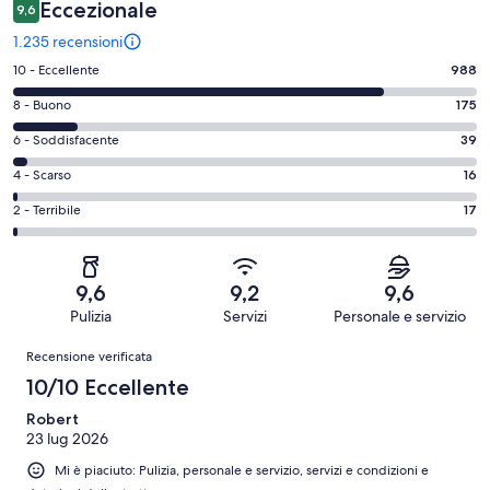
Eccezionale
9,6
1.235 recensioni
Valutazione
10 - Eccellente
988
di
Valutazione
8 - Buono
175
10
di
-
Valutazione
6 - Soddisfacente
39
8
Eccellente.
di
-
Valutazione
4 - Scarso
16
988
6
Buono.
di
su
-
Valutazione
2 - Terribile
17
175
4
1235
Soddisfacente.
di
su
-
recensioni
39
2
1235
Scarso.
su
-
recensioni
16
9,6
9,2
9,6
1235
Terribile.
su
Pulizia
Servizi
Personale e servizio
recensioni
17
1235
Recensioni
su
Recensione verificata
recensioni
1235
10/10 Eccellente
recensioni
Robert
23 lug 2026
Mi è piaciuto: Pulizia, personale e servizio, servizi e condizioni e