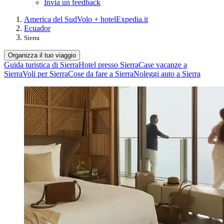
Invia un feedback
America del Sud
Volo + hotel
Expedia.it
Ecuador
Sierra
Organizza il tuo viaggio
Guida turistica di Sierra
Hotel presso Sierra
Case vacanze a
Sierra
Voli per Sierra
Cose da fare a Sierra
Noleggi auto a Sierra