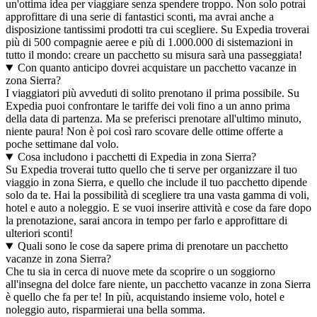
un'ottima idea per viaggiare senza spendere troppo. Non solo potrai
approfittare di una serie di fantastici sconti, ma avrai anche a
disposizione tantissimi prodotti tra cui scegliere. Su Expedia troverai
più di 500 compagnie aeree e più di 1.000.000 di sistemazioni in
tutto il mondo: creare un pacchetto su misura sarà una passeggiata!
Con quanto anticipo dovrei acquistare un pacchetto vacanze in
zona Sierra?
I viaggiatori più avveduti di solito prenotano il prima possibile. Su
Expedia puoi confrontare le tariffe dei voli fino a un anno prima
della data di partenza. Ma se preferisci prenotare all'ultimo minuto,
niente paura! Non è poi così raro scovare delle ottime offerte a
poche settimane dal volo.
Cosa includono i pacchetti di Expedia in zona Sierra?
Su Expedia troverai tutto quello che ti serve per organizzare il tuo
viaggio in zona Sierra, e quello che include il tuo pacchetto dipende
solo da te. Hai la possibilità di scegliere tra una vasta gamma di voli,
hotel e auto a noleggio. E se vuoi inserire attività e cose da fare dopo
la prenotazione, sarai ancora in tempo per farlo e approfittare di
ulteriori sconti!
Quali sono le cose da sapere prima di prenotare un pacchetto
vacanze in zona Sierra?
Che tu sia in cerca di nuove mete da scoprire o un soggiorno
all'insegna del dolce fare niente, un pacchetto vacanze in zona Sierra
è quello che fa per te! In più, acquistando insieme volo, hotel e
noleggio auto, risparmierai una bella somma.