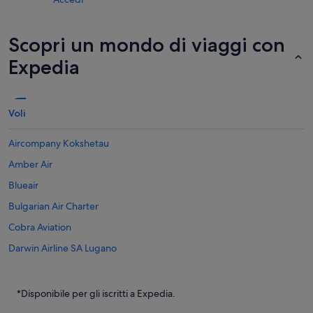
Scopri un mondo di viaggi con
Expedia
Voli
Aircompany Kokshetau
Amber Air
Blueair
Bulgarian Air Charter
Cobra Aviation
Darwin Airline SA Lugano
Voli per Argentina
Voli per Australia
*Disponibile per gli iscritti a Expedia.
Voli per Brasile