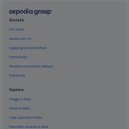
Voli per Canada
Voli per Cina
Società
Voli per Colombia
Chi siamo
Voli per Corea del Sud
Lavora con noi
Voli per Filippine
Aggiungi la tua struttura
Voli per Francia
Partnership
Voli per Giappone
Novità e comunicati stampa
Voli per Grecia
Pubblicità
Voli per India
Voli per Indonesia
Esplora
Voli per Italia
Viaggi in Italia
Voli per Messico
Hotel in Italia
Voli per Russia
Case vacanze in Italia
Voli per Spagna
Pacchetti vacanza in Italia
Voli per Stati Uniti d'America